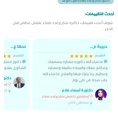
دكتور سكر وغدد صماء أقرب موعد
أحدث التقييمات:
شوف أحدث تقييمات دكاترة سكر وغدد صماء علشان تتطمن قبل
الحجز :
حبيبة م...
سها ع...
التقييم :
التقييم :
ما شاء الله دكتوره ممتازه بتسمعك
دكتور ممتاز جد
وتتكلم معاك والعياده نظيفه وممتازه
الشكوى بهدوء
وتنظيم ربنا يبارك فيها والعلاج ما شاء الله
دكتور ت
جاب نتيجه من تاني يوم
إستشا
دكتورة أسماء علام
العام
إستشاري تخصص سكر وغدد صماء
مصطفى كامل