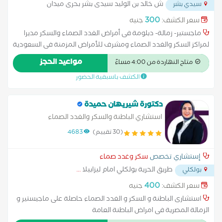
ش خالد بن الوليد سيدى بشر بحرى ميدان
سيدي بشر
محمد نجيب
...
300
سعر الكشف:
جنيه
ماجستير- زمالة- دبلومة فى أمراض الغدد الصماء والسكر مديرا
لمراكز السكر والغدد الصماء ومشرف للأمراض المزمنة فى السعودية
لمدة 20 عاما ..دبلومة جودة رعاية صحية من الجامعة الأمريكية..
مواعيد الحجز
متاح النهاردة من 4:00 مساءً
الكشف باسبقية الحضور
دكتورة شيريهان حميدة
استشاري الباطنة والسكر والغدد الصماء
(30 تقييم)
4683
إستشاري تخصص
سكر وغدد صماء
طريق الحرية بولكلي امام ليزابيلا
...
بولكلي
400
سعر الكشف:
جنيه
استشارى الباطنة و السكر و الغدد الصماء حاصلة على ماجيستير و
الزمالة المصرية فى امراض الباطنة العامة