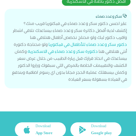
افضل دكتور باطنة في الاسكندرية
سكر وغدد صماء
عايز احسن دكتور سكر وغدد صماء في فيكتوريا قريب منك؟
إكشف لديه أفضل دكاترة سكر وغدد صماء بيساعدك تلاقي اشطر
واقرب دكتور ليك ولو محتاج تخصص أطفال هتلاقي هنا
دكتور سكر وغدد صماء للأطفال في فيكتوريا
ولو محتاجة دكتورة
أنثى هتلاقي هنا
دكتورة سكر وغدد صماء في الاسكندرية
وكمان
بيساعدك في اتخاذ قرارك قبل زيارة الطبيب من خلال عرض سعر
الكشف والتقييمات الخاصة بالمرضي اللي سبقوك وزاروا الدكتور
وكمان بيسهلك عملية الحجز مجانا بدون اي رسوم اضافية وبتدفع
في العيادة بسهولة بسعر العيادة
Download
Download
App Store
Google play