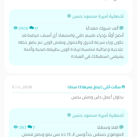
أخصائية أميرة محمود حسن
ألف مبروك مقدمًا
2908
17
أنصح أولًا بإجراء تقييم طبي واستبعاد أي أسباب مرضية قد
تكون وراء سرعة الحرق والخمول ونقص الوزن ثم نضع خطة
علاجية وغذائية مناسبة لزيادة الوزن بطريقة صحية وآمنة
يشرفني استقبالك في العيادة
سألت أنثى (تبلغ عمرها 13 سنة)
5 July, 2026
بحاول أعمل داين ومش بخس
أخصائية أميرة محمود حسن
اهلا وسهلا
1383
7
الموضوع حساس جداً،وسن الـ 13 ده سن نمو ونضج فمش