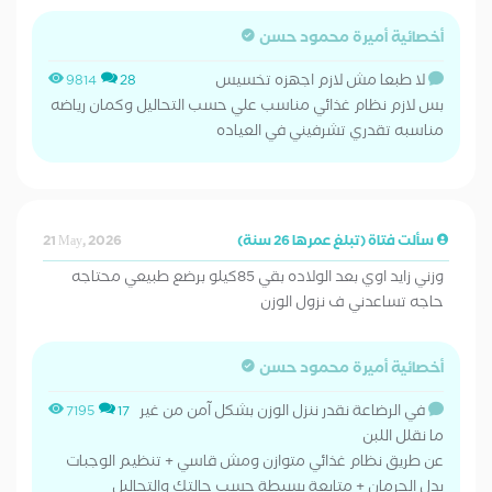
أخصائية أميرة محمود حسن
لا طبعا مش لازم اجهزه تخسيس
9814
28
بس لازم نظام غذائي مناسب علي حسب التحاليل وكمان رياضه
مناسبه تقدري تشرفيني في العياده
سألت فتاة (تبلغ عمرها 26 سنة)
21 May, 2026
وزني زايد اوي بعد الولاده بقي 85كيلو برضع طبيعي محتاجه
حاجه تساعدني ف نزول الوزن
أخصائية أميرة محمود حسن
في الرضاعة نقدر ننزل الوزن بشكل آمن من غير
7195
17
ما نقلل اللبن
عن طريق نظام غذائي متوازن ومش قاسي + تنظيم الوجبات
بدل الحرمان + متابعة بسيطة حسب حالتك والتحاليل