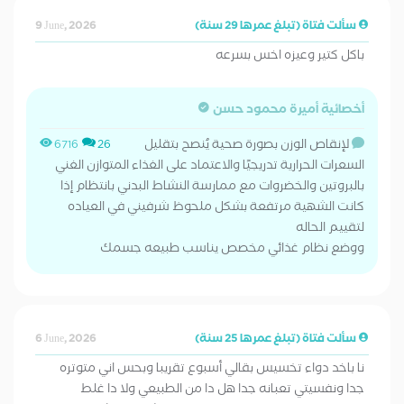
سألت فتاة (تبلغ عمرها 29 سنة)
9 June, 2026
باكل كتير وعيزه اخس بسرعه
أخصائية أميرة محمود حسن
لإنقاص الوزن بصورة صحية يُنصح بتقليل
6716
26
السعرات الحرارية تدريجيًا والاعتماد على الغذاء المتوازن الغني
بالبروتين والخضروات مع ممارسة النشاط البدني بانتظام إذا
كانت الشهية مرتفعة بشكل ملحوظ شرفيني في العياده
لتقييم الحاله
ووضع نظام غذائي مخصص يناسب طبيعه جسمك
سألت فتاة (تبلغ عمرها 25 سنة)
6 June, 2026
نا باخد دواء تخسيس بقالي أسبوع تقريبا وبحس اني متوتره
جدا ونفسيتي تعبانه جدا هل دا من الطبيعي ولا دا غلط