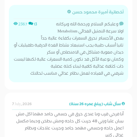
أخصائية أميرة محمود حسن
وعليكم السلام ورحمة الله وبركاته
2367
13
اولا سرعة التمثيل الغذائي Metabolism
بعض الأجسام تحرق السعرات بكفاءة عالية جداً
ثانيا ​أسباب طبية يجب استبعاد نشاط الغدة الدرقية طفيليات أو
ديدان معوية مشاكل في الامتصاص أو سكر
وكمان ​نوعية الأكل قد تكون كمية السعرات عالية لكنها ليست
ذات كثافة غذائية كافية لبناء كتلة عضلية
شرفني في العياده لعمل نظام غذائي مناسب لحالتك
سأل شاب (يبلغ عمره 26 سنة)
7 July, 2026
أنا فرحي قرب ونا عندي حرق في جسمي جامد مهما اكل مش
بيبان عليا وزني 48 جربت كل حاجه ومش بطخن وديما مكسل
اعمل حاجه وجسمي مهمد جامد وجربت علاجات ونظام
غذائي كتير