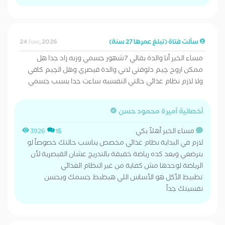
سألت فتاة (تبلغ عمرها 27 سنة)
24 June, 2026
مساء الخير أنا والدة بقالي 7شهور جسمي وزنه زاد جدا هل
ممكن اروح چيم دلوقتي لاني والدة قيصري وهل الچيم كافي
ولا لازم نظام غذائي حالتي النفسيه ساءت جدا بسبب جسمي
أخصائية أميرة محمود حسن
مساء الخير أهلاً بكي
3926
15
​لازم في البداية نظام غذائي مخصص يناسب حالتك خصوصاً لو
بترضعي وبعد كده رياضة خفيفة بالتدريج عشان القيصرية لأن
الرياضة لوحدها مش كفاية من غير النظام الغذائي
​تظبيط الأكل هو الأساس اللي هيظبط جسمك ويحسن
نفسيتك جداً