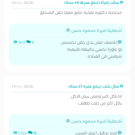
سألت إمرأة (تبلغ عمرها 49 سنة)
14 July, 2026
محتاجه دكتوره تغذيه تتابع معايا حقن المنجارو
أخصائية أميرة محمود حسن
للاسف مش بدي حقن تخسيس
1613
11
لو عاوزة تخسي بطريقه طبيعيه
شرفيني في العياده
سأل شاب (يبلغ عمره 27 سنة)
14 July, 2026
انا باكل كتير ومش بيبان الاكل
باكل اكتر من ثلاث طاقات
أخصائية أميرة محمود حسن
لازم تحاليل اعرف السبب
2324
16