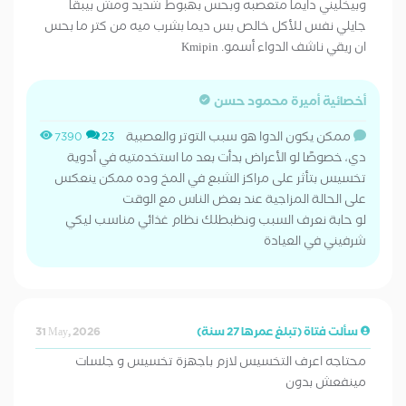
وبيخليني دايما متعصبه وبحس بهبوط شديد ومش بيبقا
جايلي نفس للأكل خالص بس ديما بشرب ميه من كتر ما بحس
ان ريقي ناشف الدواء أسمو. Kmipin
أخصائية أميرة محمود حسن
ممكن يكون الدوا هو سبب التوتر والعصبية
7390
23
دي، خصوصًا لو الأعراض بدأت بعد ما استخدمتيه في أدوية
تخسيس بتأثر على مراكز الشبع في المخ وده ممكن ينعكس
على الحالة المزاجية عند بعض الناس مع الوقت
لو حابة نعرف السبب ونظبطلك نظام غذائي مناسب ليكي
شرفيني في العيادة
سألت فتاة (تبلغ عمرها 27 سنة)
31 May, 2026
محتاجه اعرف التخسيس لازم باجهزة تخسيس و جلسات
مينفعش بدون