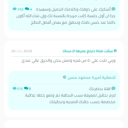
أشكرك على ذوقك وكلامك الجميل وسعيدة
398
4
جدا ان أول جلسة كانت مريحة بالنسبة لك وإن شاء الله أكون
دائما عند حسن ظنك ونحقق مع بعض أفضل النتائج
سألت فتاة (تبلغ عمرها 21 سنة)
20 July, 2026
وزني ثابت علي ٥٠ من فتره ومش يتخن والحرق عالي عندي
أخصائية أميرة محمود حسن
اهلا بحضرتك
818
8
لازم تحاليل لمعرفة سبب النحافة ثم وضع خطه غذائية
مخصصة حسب حالتك الصحيه وتحاليلك