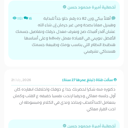
أخصائية أميرة محمود حسن
أهلاً بيكي وزن 82 ده رقم حلو جداً للبداية
1151
16
وهينزل معانا بصحة ومن غير حرمان إن شاء الله
​عشان أقدر أفيدك صح ونعرف معدل حرقك وتفاصيل جسمك
الأفضل تنوريني في العيادة نعمل InBody وعلى أساسها
هنظبط النظام اللي يناسب يومك وطبيعة جسمك
​هستناكي تشرفيني
سألت فتاة (تبلغ عمرها 27 سنة)
21 July, 2026
دكتوره منه شكرا لحضرتك جدا ع ذوقك واخلاقك انهارده كان
أول جلسه معاكي وحرفيا ارتحت نفسيا خفيفه ع القلب وكمان
بتتعامل اكننا أصحاب وبتاخد وتدي في الكلام ومبسوطه ان
اخت القرار معاكي
أخصائية أميرة محمود حسن