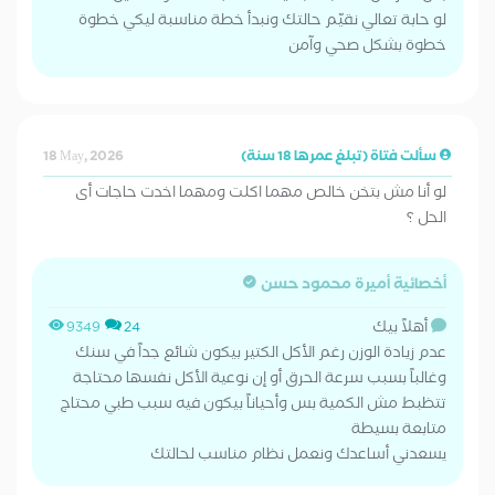
لو حابة تعالي نقيّم حالتك ونبدأ خطة مناسبة ليكي خطوة
خطوة بشكل صحي وآمن
سألت فتاة (تبلغ عمرها 18 سنة)
18 May, 2026
لو أنا مش بتخن خالص مهما اكلت ومهما اخدت حاجات أى
الحل ؟
أخصائية أميرة محمود حسن
أهلاً بيك
9349
24
عدم زيادة الوزن رغم الأكل الكتير بيكون شائع جداً في سنك
وغالباً بسبب سرعة الحرق أو إن نوعية الأكل نفسها محتاجة
تتظبط مش الكمية بس وأحياناً بيكون فيه سبب طبي محتاج
متابعة بسيطة
يسعدني أساعدك ونعمل نظام مناسب لحالتك