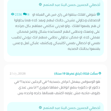
أخصائي الحسين حسن البنا عبد المنعم
شوفي اهلك بيثقوا في راي مين في العيله او
2336
11
الاصدقاء وحاولي تشرحي حالتك ليهم وبعد كده هما يحاولوا
ان هم يقنعوا اهلك ، ولو قدرتي تتكلمي معاهم بكل صراحه
على وضعك وتطلبي انهم المساعده بشكل واضح فممكن
تعملي كده، او ممكن تحاولي تطلبي منهم انك تروحي لطبيب
نفسي او اخصائي نفسي اكلينيكي ويكشف عليكي لعل وعسى
يقتنعوا بحالتك الصحيه
سألت فتاة (تبلغ عمرها 19 سنة)
2 July, 2026
هو الوسواس بيعمل اعراض جسديه؟ في الرجلين تحديدا؟ في
دكتور او دكتوره ينفع اتواصل معاها ضروري؟ انا بس عندي
ظروف ماديه مش عارفه اكشف هسالها حاجه واحده بس
أخصائي الحسين حسن البنا عبد المنعم