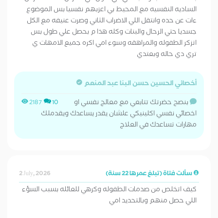
الساديه النفسيه مع المحيط بي اعزبهم نفسيا بس الموضوع
ءات عن حده وانتقل اللي الاضراب الثاني وصرت عنيفه مع الكل
جسديا حتي الرحال والبنات وكله هذا م بحصل علي طول بس
اتزكر الطفوله والمراهقه وسوء امي اكره جميع الامهات ي
تري دي حاله وبعتدي
أخصائي الحسين حسن البنا عبد المنعم
بنصح حضرتك تتابعي مع معالج نفسي او
2187
10
اخصائي نفسي اكلينيكي علشان يقدر يساعدك ويقدملك
مهارات تساعدك في العلاج
سألت فتاة (تبلغ عمرها 22 سنة)
2 July, 2026
كيف اتخلص من صدمات الطفوله وكرهي للعائله بسبب السؤء
اللي حصل منهم وبالتحديد امي