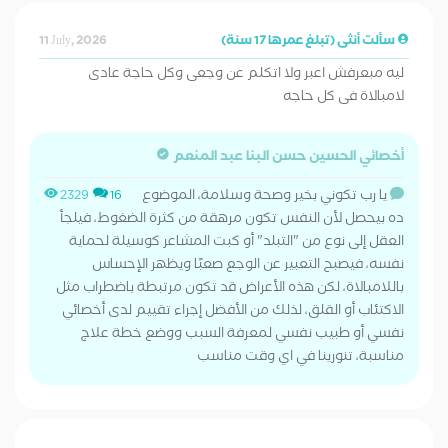
سألت أنثى (تبلغ عمرها 17 سنة)
11 July, 2026
ليه مبعرفش اعبر ولا اتكلم عن وجعى وكل حاجة عادى
لامبالاة فى كل حاجه
أخصائي الحسين حسن البنا عبد المنعم
يا رب تكوني بخير وصحة وسلامة، الموضوع
2329
16
ده بيحصل لأن النفس تكون مرهقة من كثرة الضغوط، فيلجأ
العقل إلى نوع من "التبلد" أو كبت المشاعر كوسيلة لحماية
نفسه، فيصبح التعبير عن الوجع صعبًا ويظهر الإحساس
باللامبالاة، لكن هذه الأعراض قد تكون مرتبطة باضطراب مثل
الاكتئاب أو القلق، لذلك من الأفضل إجراء تقييم لدى أخصائي
نفسي أو طبيب نفسي لمعرفة السبب ووضع خطة علاج
مناسبة، تنورينا في اي وقت مناسب