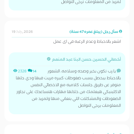
لمزيد من المعلومات ترجى التواصل
سأل رجل (يبلغ عمره 47 سنة)
19 July, 2026
اشعر بالاحباط وعدم الرغبه فى اى عمل
أخصائي الحسين حسن البنا عبد المنعم
يا رب تكون بخير وصحه وسلامه، الشعور
2328
14
بالاحباط بيحصل بسبب ضغوطات كبيره مريت فيها ودي حلها
متوفر عن طريق جلسات كلاميه مع الاخصائي النفس
الاكلينيكي هيعلمك من خلالها مهارات هتساعدك على تجاوز
الضغوطات والمشكلات اللي بتعاني منها ولمزيد من
المعلومات يرجى التواصل