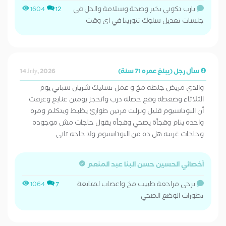
يارب تكوني بخير وصحة وسلامة والحل في
1604
12
جلسات تعديل سلوك تنورينا في اي وقت
سأل رجل (يبلغ عمره 71 سنة)
14 July, 2026
والدي مريض جلطه مخ و عمل تسليك شريان سباني يوم
الثلاثاء وضغطه وقع حصله درب واتحجز يومين عنايع وعرفت
أن البوتاسيوم قليل ونزلت مرتين طوارئ يظبط ويتكلم ومره
واحده ينام وقجأة يصحي وقجأه يقول حاجات مش موجوده
وحاجات غريبه هل ده من البوتاسيوم ولا حاجه تاني
أخصائي الحسين حسن البنا عبد المنعم
يرجى مراجعة طبيب مخ واعصاب لمتابعة
1064
7
تطورات الوضع الصحي