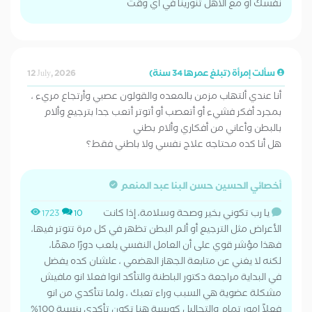
نفسك او مع الاهل تنورينا في اي وقت
سألت إمرأة (تبلغ عمرها 34 سنة)
12 July, 2026
أنا عندي ألتهاب مزمن بالمعده والقولون عصبي وأرتجاع مريء ،
بمجرد أفكر فشيء أو أتعصب أو أتوتر أتعب جدا بترجيع وألام
بالبطن وأعاني من أفكاري وألام بطني
هل أنا كده محتاجه علاج نفسي ولا باطني فقط؟
أخصائي الحسين حسن البنا عبد المنعم
يا رب تكوني بخير وصحة وسلامة، إذا كانت
1723
10
الأعراض مثل الترجيع أو ألم البطن تظهر في كل مرة تتوتر فيها،
فهذا مؤشر قوي على أن العامل النفسي يلعب دورًا مهمًا،
لكنه لا يغني عن متابعة الجهاز الهضمي ، علشان كده يفضل
في البداية مراجعة دكتور الباطنة والتأكد انوا فعلا انو مافيش
مشكلة عضوية هي السبب وراء تعبك ، ولما تتأكدي من انو
فعلاً امور تمام والتحاليل كويسة هنا تكون تأكدي بنسبة 100%