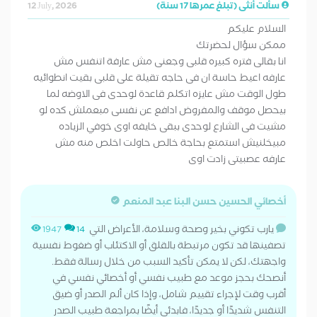
سألت أنثى (تبلغ عمرها 17 سنة)
12 July, 2026
السلام عليكم
ممكن سؤال لحضرتك
انا بقالى فتره كبيره قلبى وجعنى مش عارفة اتنفس مش
عارفه اعيط حاسة ان فى حاجه تقيلة على قلبى بقيت انطوائيه
طول الوقت مش عايزه اتكلم قاعدة لوحدى فى الاوضه لما
بيحصل موقف والمفروض ادافع عن نفسى مبعملش كده لو
مشيت فى الشارع لوحدى ببقى خايفه اوى خوفي الزياده
مبيخلنيش استمتع بحاجة خالص حاولت اخلص منه مش
عارفه عصبيتى زادت اوى
أخصائي الحسين حسن البنا عبد المنعم
يارب تكوني بخير وصحة وسلامة، الأعراض التي
1947
14
تصفينها قد تكون مرتبطة بالقلق أو الاكتئاب أو ضغوط نفسية
واجهتك، لكن لا يمكن تأكيد السبب من خلال رسالة فقط.
أنصحك بحجز موعد مع طبيب نفسي أو أخصائي نفسي في
أقرب وقت لإجراء تقييم شامل، وإذا كان ألم الصدر أو ضيق
التنفس شديدًا أو جديدًا، فابدئي أيضًا بمراجعة طبيب الصدر