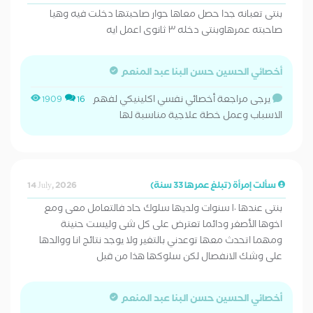
بنتى تعبانه جدا حصل معاها حوار صاحبتها دخلت فيه وهيا
صاحبته عمرهاوبنتى دخله ٣ ثانوى اعمل ايه
أخصائي الحسين حسن البنا عبد المنعم
يرجى مراجعة أخصائي نفسي اكلينيكي لفهم
1909
16
الاسباب وعمل خطة علاجية مناسبة لها
سألت إمرأة (تبلغ عمرها 33 سنة)
14 July, 2026
بنتى عندها ١٠ سنوات ولديها سلوك حاد فالتعامل معى ومع
اخوها الأصغر ودائما تعترض على كل شى وليست حنينة
ومهما اتحدث معها توعدني بالتغير ولا يوجد نتائج انا ووالدها
على وشك الانفصال لكن سلوكها هذا من قبل
أخصائي الحسين حسن البنا عبد المنعم