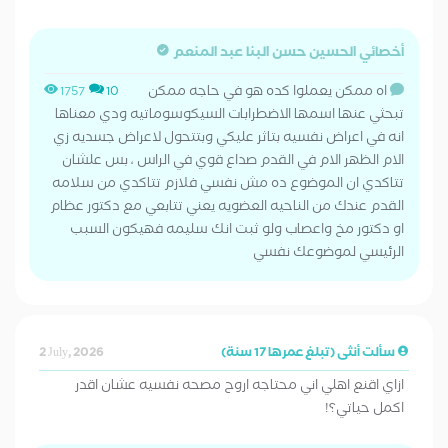
أخصائي الحسين حسن البنا عبد المنعم
اه ممكن يعملوا كده هو في حاجه ممكن
1757
10
تبحثي عنها اسمها الاضطرابات السيكوسوماتيه ودي معناها
انه في اعراض نفسيه بتاثر عليكي وبتتحول لاعراض جسديه زي
الام الظهر الام في القدم صداع قوي في الراس ، بس علشان
تتاكدي ان الموضوع ده مش نفسي فلازم تتاكدي من سلامه
القدم عندك من الناحيه العضويه يعني تتابعي مع دكتور عظام
او دكتور مخ واعصاب ولو ثبت انك سليمه فهيكون السبب
الرئيسي لموضوعك نفسي
سألت أنثى (تبلغ عمرها 17 سنة)
2 July, 2026
ازاي اقنع اهلي اني محتاجه اروح مصحه نفسيه عشان اقدر
اكمل حياتي؟!