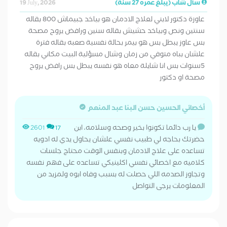
سأل شاب (يبلغ عمره 27 سنة)
19 July, 2026
عاوزة دكتور لابني لعلاج الادمان هو بياخد جبيماش 800 بقاله
سنتين ونص وبياخد حشيش بقاله سنين ورافض يروح مصحة
بس عاوز يبطل بس هو بيمر بحالة نفسية صعبه بقاله فترة
علشان بباه متوفي من زمان وشال مسؤلية البيت مكاني بقاله
5سنوات بس انا شايلة معاه هو نفسه يبطل بس رافض يروح
مصحة او دكتور
أخصائي الحسين حسن البنا عبد المنعم
يا رب دائما تكونوا بخير وصحه وسلامه، ابن
2601
17
حضرتك بحاجه لي طبيب نفسي علشان يحاول يدي له ادويه
تساعده على علاج الادمان وبنفس الوقت محتاج جلسات
كلاميه مع اخصائي نفسي اكلينيكي تساعده على فهم نفسه
وتجاوز الصدمه اللي حصلت له بسبب وفاه ابوه ولمزيد من
المعلومات يرجى التواصل