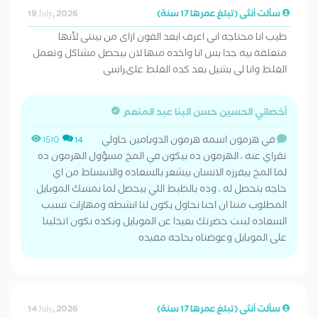
سألت أنثى (تبلغ عمرها 17 سنة)
19 July, 2026
طيب انا محتاجه انى اعرف ابعد الفون ازاى من بينتى لأنها
متعلقة بيه جدا بس انا واخده منها لان بيحصل مشاكل وتعمل
الغلط وانا لى بشيل بعد كده الغلط علىراسى
أخصائي الحسين حسن البنا عبد المنعم
في هرمون اسمه هرمون الدوبامين حاولي
1510
14
تقراي عنه ، الهرمون ده بيكون في المخ مسؤول الهرمون ده
لما المخ بيفرزه الانسان بيشعر بالسعاده والانبساط من اي
حاجه بتحصل له ، وده بالظبط اللي بيحصل لما نمسك الموبايل
المطلوب مننا ان احنا نحاول يكون لنا انشطه ومهارات تسبب
السعاده لبنت حضرتك بعيدا عن الموبايل وبكده نكون اتخلينا
على الموبايل وعوضناه بحاجه مفيده
سألت أنثى (تبلغ عمرها 17 سنة)
14 July, 2026