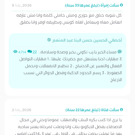
سألت إمرأة (تبلغ عمرها 33 سنة)
9 July, 2026
كل شويه خناق مع جوزي ومش حاملي كلمة وانا مش عارفه
اتعامل معاه وبيعامل اهله كويس وبطريقه اوفر وانا بضايق
أخصائي الحسين حسن البنا عبد المنعم
مساء الخير يا رب تكوني بخير وصحة وسلامة،
4714
22
3 مهارات احنا بنشتغل مع حضرتك عليها ، 1 مهارات التواصل
الفعال والتعبير عن الاحتياج ، 2 تنظيم الانفعالات وتحمل
الضغوط ، 3 رسم الحدود الذكية وفصل الدوائر التي تسبب
الازعاج
سألت فتاة (تبلغ عمرها 22 سنة)
2 July, 2026
يا تري اذا كنت بكره البنات والامهات عموما وحتي في مجال
الاصدقاء بفضل الايكونو بنات وانا وصلت لمرحله يعتبر ساديه
بعد ما عملت بحوث بحالتي في الاول في عمر ال14كنت امارس