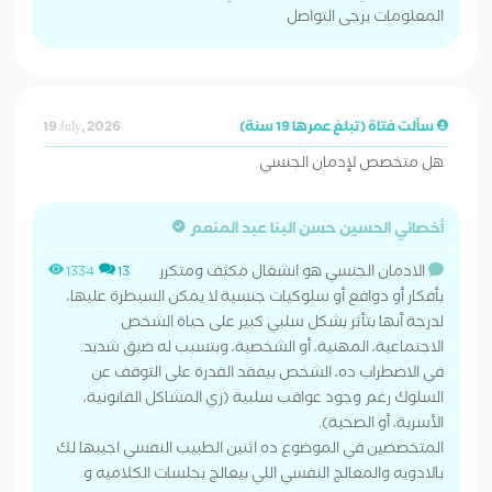
المعلومات يرجى التواصل
سألت فتاة (تبلغ عمرها 19 سنة)
19 July, 2026
هل متخصص لإدمان الجنسي
أخصائي الحسين حسن البنا عبد المنعم
الادمان الجنسي هو انشغال مكثف ومتكرر
1334
13
بأفكار أو دوافع أو سلوكيات جنسية لا يمكن السيطرة عليها،
لدرجة أنها بتأثر بشكل سلبي كبير على حياة الشخص
الاجتماعية، المهنية، أو الشخصية، وبتسبب له ضيق شديد.
​في الاضطراب ده، الشخص بيفقد القدرة على التوقف عن
السلوك رغم وجود عواقب سلبية (زي المشاكل القانونية،
الأسرية، أو الصحية).
المتخصصين في الموضوع ده اثنين الطبيب النفسي اجيبها لك
بالادويه والمعالج النفسي اللي بيعالج بجلسات الكلاميه و