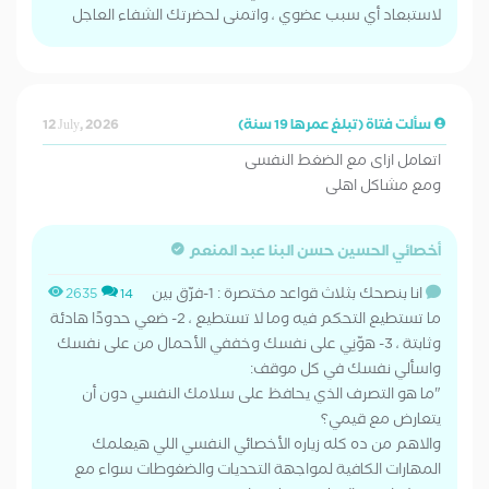
لاستبعاد أي سبب عضوي ، واتمنى لحضرتك الشفاء العاجل
سألت فتاة (تبلغ عمرها 19 سنة)
12 July, 2026
اتعامل ازاى مع الضغط النفسى
ومع مشاكل اهلى
أخصائي الحسين حسن البنا عبد المنعم
انا بنصحك بثلاث قواعد مختصرة : 1-فرّق بين
2635
14
ما تستطيع التحكم فيه وما لا تستطيع ، 2- ضعي حدودًا هادئة
وثابتة ، 3- هوّنِي على نفسك وخففي الأحمال من على نفسك
واسألي نفسك في كل موقف:
"ما هو التصرف الذي يحافظ على سلامك النفسي دون أن
يتعارض مع قيمي؟
والاهم من ده كله زياره الأخصائي النفسي اللي هيعلمك
المهارات الكافية لمواجهة التحديات والضغوطات سواء مع