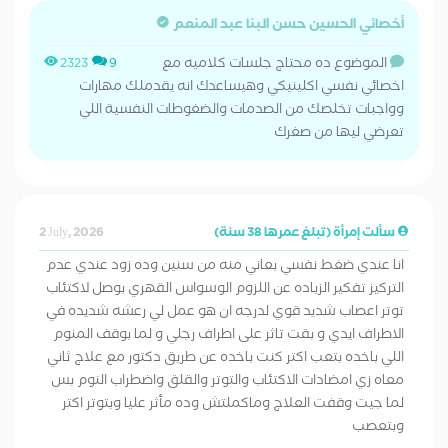
أخصائي الحسين حسن البنا عبد المنعم
الموضوع ده محتاج جلسات كلاميه مع
2323
9
اخصائي نفسي اكلينيكي وهيساعدك انه يقدملك مهارات
وواجبات تخلصك من الصدمات والضغوطات النفسية اللي
تعرضي ليها من صغرك
سألت إمرأة (تبلغ عمرها 38 سنة)
2 July, 2026
انا عندي ضغط نفسي بعاني منه من سنين وده زود عندي عدم
التركيز تفكير الزياده عن اللزوم الوسواس القهري بوصل لاكتئاب
توتر اعصاب شديد قوي لدرجه ان هو عمل لي رعشه شديده في
الاطراف ايدي و بقت تاثر على اطراف رجلي و لما بوقف المنوم
اللي باخده بتعب اكتر كنت باخده عن طريق دكتور مع علاج ثاني
معاه زي امضادات الاكتئاب والتوتر والقلق واضطراب النوم بس
لما جيت وقفت العلاج وماكملتش وده مأثر عليا وبتوتر اكتر
وبتعصب