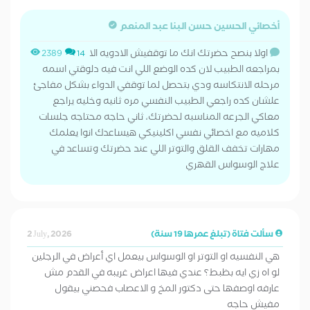
أخصائي الحسين حسن البنا عبد المنعم
اولا بنصح حضرتك انك ما توقفيش الادويه الا
2389
14
بمراجعه الطبيب لان كده الوضع اللي انت فيه دلوقتي اسمه
مرحله الانتكاسه ودي بتحصل لما توقفي الدواء بشكل مفاجئ
علشان كده راجعي الطبيب النفسي مره ثانيه وخليه يراجع
معاكي الجرعه المناسبه لحضرتك، ثاني حاجه محتاجه جلسات
كلاميه مع اخصائي نفسي اكلينيكي هيساعدك انوا يعلمك
مهارات تخفف القلق والتوتر اللي عند حضرتك وتساعد في
علاج الوسواس القهري
سألت فتاة (تبلغ عمرها 19 سنة)
2 July, 2026
هي النفسيه او التوتر او الوسواس بيعمل اي أعراض في الرجلين
لو اه زي ايه بظبط؟ عندي فيها اعراض غريبه في القدم مش
عارفه اوصفها حتى دكتور المخ و الاعصاب فحصني بيقول
مفيش حاجه