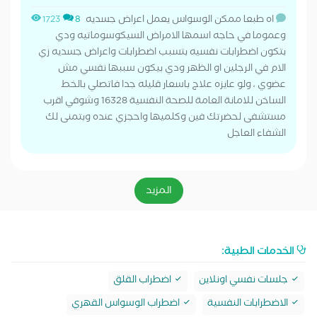
اه طبعا ممكن الوسواس يعمل اعراض جسديه
1723
8
وعموما في حاجه اسمها الامراض السيكوسوماتيه ودي
بتكون اضطرابات نفسيه بتسبب اضطرابات واعراض جسديه زي
الام في الرجلين او الظهر ودي بيكون سببها نفسي مش
عضوي ، ولو عايزه علاج باسعار قليله جدا فاتصلي بالخط
الساخن للامانة العامة للصحة النفسية 16328 وشوفي اقرب
مستشفى لحضرتك فين وكلميها واحجزي عنده وبتمنى لك
الشفاء العاجل
المزيد
الخدمات الطبية:
جلسات نفسي اونلاين
اضطراب القلق
الاضطرابات النفسية
اضطراب الوسواس القهري