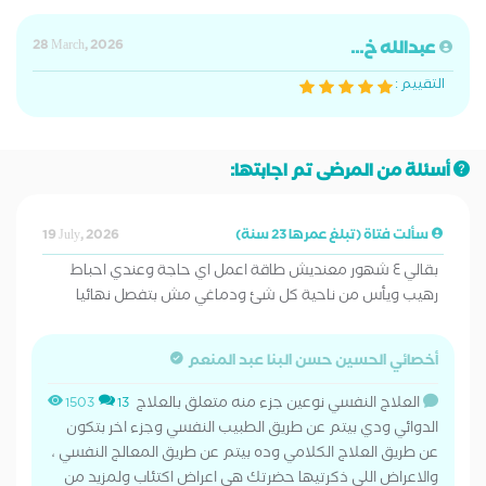
عبدالله خ...
28 March, 2026
التقييم :
أسئلة من المرضى تم اجابتها:
سألت فتاة (تبلغ عمرها 23 سنة)
19 July, 2026
بقالي ٤ شهور معنديش طاقة اعمل اي حاجة وعندي احباط
رهيب ويأس من ناحية كل شئ ودماغي مش بتفصل نهائيا
أخصائي الحسين حسن البنا عبد المنعم
العلاج النفسي نوعين جزء منه متعلق بالعلاج
1503
13
الدوائي ودي بيتم عن طريق الطبيب النفسي وجزء اخر بتكون
عن طريق العلاج الكلامي وده بيتم عن طريق المعالج النفسي ،
والاعراض اللي ذكرتيها حضرتك هي اعراض اكتئاب ولمزيد من