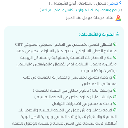
فيصل
: فيصل ، المطبعة ، أبراج الشرطة[...]
)
(
(احجز وسوف يصلك العنوان بالكامل وارقام العيادة
متاح خريطة جوجل عند الحجز
الخبرات والشهادات:
اخصائي نفسي متخصص في العلاج المعرفي السلوكي CBT
والعلاج الجدلي السلوكي DBT وتحليل السلوك التطبيقي ABA
علاج الاضطرابات النفسية والسلوكية والمشاكل الزوجية
والأسرية وتعديل السلوك لدى الأطفال والمراهقين والراشدين
بواقع خبرة 10 سنوات
ورخصة تطبيق المقاييس والاختبارات النفسية من طب
مستشفى الدمرداش
دراسات عليا ( دبلوم مهنى في الصحة النفسية )
دراسات عليا ( دبلوم خاص في الصحة النفسية )
باحث ماجستير في اضطرابات التواصل
اقامة ندوات وورش عمل في الصحة النفسية والاضطرابات
النفسية والسلوكية ، والإرشاد النفسي وتوعية الاهل لتربية
أبنائهم تربية سليمة على اسس علمية ونفسية للوصول للصحة