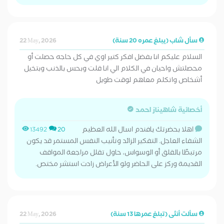
سأل شاب (يبلغ عمره 20 سنة)
22 May, 2026
السلام عليكم انا بفضل افكر كتير اوي في كل حاجه حصلت أو
محصلتش واحيان في الكلام الي انا قلت وبحس بالذنب وبتخيل
أشخاص واتكلم معاهم لوقت طويل
أخصائية شاهيناز احمد
اهلا بحضرتك يافندم اسال الله العظيم
13492
20
الشفاء العاجل. التفكير الزائد وتأنيب النفس المستمر قد يكون
مرتبطًا بالقلق أو الوسواس، حاول تقلل مراجعة المواقف
القديمة وركز على الحاضر ولو الأعراض زادت استشر مختص.
سألت أنثى (تبلغ عمرها 13 سنة)
22 May, 2026