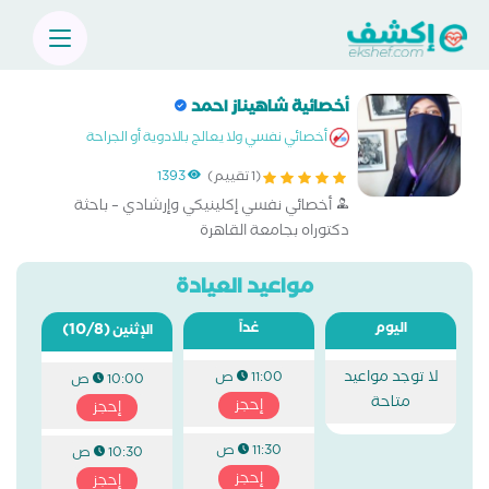
أخصائية شاهيناز احمد
أخصائي نفسي ولا يعالج بالادوية أو الجراحة
(1 تقييم)
1393
أخصائي نفسي إكلينيكي وإرشادي – باحثة
دكتوراه بجامعة القاهرة
مواعيد العيادة
اليوم
غداً
(10/8)
الإثنين
لا توجد مواعيد
11:00 ص
10:00 ص
متاحة
إحجز
إحجز
11:30 ص
10:30 ص
إحجز
إحجز