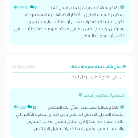
اهلا وسهلا بحضرتك يافندم اسال الله
9700
24
العظيم الشفاء العاجل. الأفكار الاضطهادية المستمرة قد
تكون مرتبطة باضطراب ذهاني أو ضلالات وليست مجرد
وسواس، وتحتاج تقييم نفسي مباشر سريع خاصة إذا أثرت على
الأمان أو النوم أو التعامل.
سأل شاب (يبلغ عمره 18 سنة)
22 May, 2026
هل في علاج ادمان الرجل للرجال
أخصائية شاهيناز احمد
اهلا وسهلا بسيادتك اسأل الله العظيم
5251
12
الشفاء العاجل. الإدمان له علاج بإذن الله، والخطوة الأهم هي
طلب المساعدة مبكرًا لأن العلاج يشمل سحب السموم
والدعم النفسي وتغيير نمط الحياة لتقليل الانتكاس