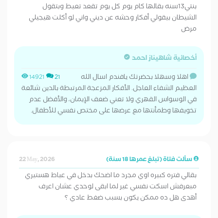
بنتي13سنه بقالها كام يوم كل يوم تقعد تعيط وبتقول
الشيطان بيقولي أفكار وحشه عن ديني واني لو أكلت هيجيلي
مرض
أخصائية شاهيناز احمد
اهلا وسهلا بحضرتك يافندم اسال الله
14921
21
العظيم الشفاء العاجل. الأفكار المزعجة المرتبطة بالدين شائعة
في الوسواس القهري ولا تعني ضعف الإيمان، والأفضل عدم
تخويفها وطمأنتها مع عرضها على مختص نفسي للأطفال.
سألت فتاة (تبلغ عمرها 18 سنة)
22 May, 2026
بقالي فتره كبيره اوي مجرد ما اضحك بدخل في عياط هستيري
مبعرفش اسكت نفسي غير لما ابقى لوحدي عشان اعرف
أهدى هل ده ممكن يكون بسبب ضغط عادي ؟