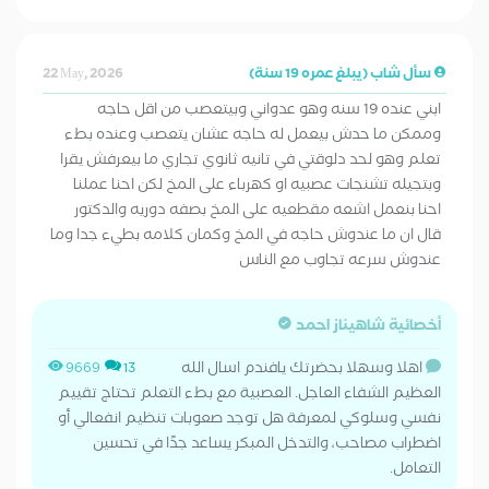
سأل شاب (يبلغ عمره 19 سنة)
22 May, 2026
ابني عنده 19 سنه وهو عدواني وبيتعصب من اقل حاجه
وممكن ما حدش بيعمل له حاجه عشان يتعصب وعنده بطء
تعلم وهو لحد دلوقتي في تانيه ثانوي تجاري ما بيعرفش يقرا
وبتجيله تشنجات عصبيه او كهرباء على المخ لكن احنا عملنا
احنا بنعمل اشعه مقطعيه على المخ بصفه دوريه والدكتور
قال ان ما عندوش حاجه في المخ وكمان كلامه بطيء جدا وما
عندوش سرعه تجاوب مع الناس
أخصائية شاهيناز احمد
اهلا وسهلا بحضرتك يافندم اسال الله
9669
13
العظيم الشفاء العاجل. العصبية مع بطء التعلم تحتاج تقييم
نفسي وسلوكي لمعرفة هل توجد صعوبات تنظيم انفعالي أو
اضطراب مصاحب، والتدخل المبكر يساعد جدًا في تحسين
التعامل.