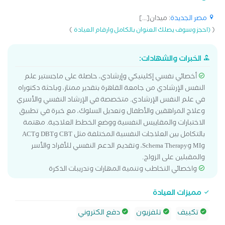
مصر الجديدة
: ميدان[...]
)
(
(احجز وسوف يصلك العنوان بالكامل وارقام العيادة
الخبرات والشهادات:
أخصائي نفسي إكلينيكي وإرشادي، حاصلة على ماجستير علم
النفس الإرشادي من جامعة القاهرة بتقدير ممتاز، وباحثة دكتوراه
في علم النفس الإرشادي. متخصصة في الإرشاد النفسي والأسري
وعلاج المراهقين والأطفال وتعديل السلوك، مع خبرة في تطبيق
الاختبارات والمقاييس النفسية ووضع الخطط العلاجية. مهتمة
بالتكامل بين العلاجات النفسية المختلفة مثل CBT وDBT وACT
وMI وSchema Therapy، وتقديم الدعم النفسي للأفراد والأسر
والمقبلين على الزواج.
واخصائي التخاطب وتنمية المهارات وتدريبات الذكرة
مميزات العيادة
تكييف
تلفزيون
دفع الكتروني