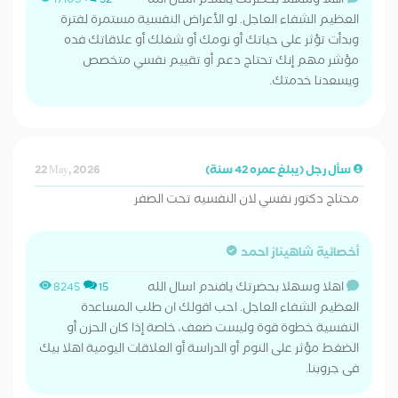
اهلا وسهلا بحضرتك يافندم اسال الله
17105
32
العظيم الشفاء العاجل. لو الأعراض النفسية مستمرة لفترة
وبدأت تؤثر على حياتك أو نومك أو شغلك أو علاقاتك فده
مؤشر مهم إنك تحتاج دعم أو تقييم نفسي متخصص
ويسعدنا خدمتك.
سأل رجل (يبلغ عمره 42 سنة)
22 May, 2026
محتاج دكتور نفسي لان النفسيه تحت الصفر
أخصائية شاهيناز احمد
اهلا وسهلا بحضرتك يافندم اسال الله
8245
15
العظيم الشفاء العاجل. احب اقولك ان طلب المساعدة
النفسية خطوة قوة وليست ضعف، خاصة إذا كان الحزن أو
الضغط مؤثر على النوم أو الدراسة أو العلاقات اليومية اهلا بيك
فى جروبنا.