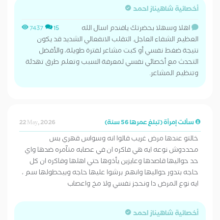
أخصائية شاهيناز احمد
اهلا وسهلا بحضرتك يافندم اسال الله
7437
15
العظيم الشفاء العاجل. التقلب الانفعالي الشديد قد يكون
نتيجة ضغط نفسي أو كبت مشاعر لفترة طويلة، والأفضل
التحدث مع أخصائي نفسي لمعرفة السبب وتعلم طرق تهدئة
وتنظيم المشاعر.
سألت إمرأة (تبلغ عمرها 56 سنة)
22 May, 2026
خالتو عندها مرض غريب قالوا انه وسواس قهري بس
محددوش نوعه ايه هي فاكره ان في عصابه متآمره ضدها واي
حد حواليها قاصدها وعايزين يأذوها حتي اهلها وفاكره ان كل
حاجه بتدور حواليها وانهم برشوا عليها حاجه وبيحطولها سم ،
ايه نوع المرض دا ونحجز نفسي ولا مخ واعصاب
أخصائية شاهيناز احمد