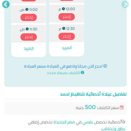
12:00 م
11:00 ص
إحجز
إحجز
12:30 م
11:30 ص
إحجز
إحجز
المزيد
المزيد
احجز الان مجانا وادفع في العيادة بسعر العيادة
الكشف بميعاد محدد
تفاصيل عيادة أخصائية شاهيناز احمد
500
سعر الكشف:
جنيه
أخصائية تخصص
نفسي
في
مصر الجديدة
تخصص إضافي
نطق وتخاطب