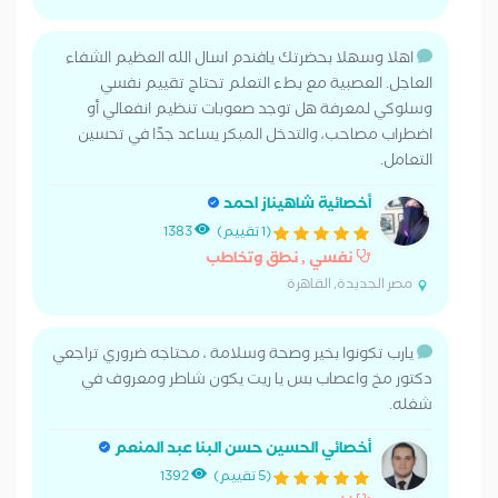
اهلا وسهلا بحضرتك يافندم اسال الله العظيم الشفاء
العاجل. العصبية مع بطء التعلم تحتاج تقييم نفسي
وسلوكي لمعرفة هل توجد صعوبات تنظيم انفعالي أو
اضطراب مصاحب، والتدخل المبكر يساعد جدًا في تحسين
التعامل.
أخصائية شاهيناز احمد
(1 تقييم)
1383
نفسي , نطق وتخاطب
مصر الجديدة, القاهرة
يارب تكونوا بخير وصحة وسلامة ، محتاجه ضروري تراجعي
دكتور مخ واعصاب بس يا ريت يكون شاطر ومعروف في
شغله.
أخصائي الحسين حسن البنا عبد المنعم
(5 تقييم)
1392