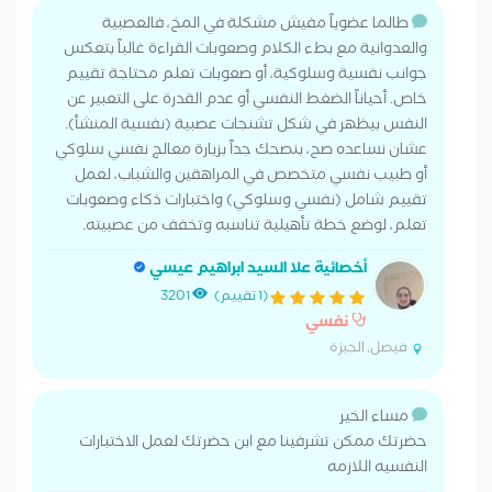
طالما عضوياً مفيش مشكلة في المخ، فالعصبية
والعدوانية مع بطء الكلام وصعوبات القراءة غالباً بتعكس
جوانب نفسية وسلوكية، أو صعوبات تعلم محتاجة تقييم
خاص. أحياناً الضغط النفسي أو عدم القدرة على التعبير عن
النفس بيظهر في شكل تشنجات عصبية (نفسية المنشأ).
​عشان نساعده صح، بنصحك جداً بزيارة معالج نفسي سلوكي
أو طبيب نفسي متخصص في المراهقين والشباب، لعمل
تقييم شامل (نفسي وسلوكي) واختبارات ذكاء وصعوبات
تعلم، لوضع خطة تأهيلية تناسبه وتخفف من عصبيته.
أخصائية علا السيد ابراهيم عيسي
(1 تقييم)
3201
نفسي
فيصل, الجيزة
مساء الخير
حضرتك ممكن تشرفينا مع ابن حضرتك لعمل الاختبارات
النفسيه اللازمه