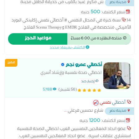
ش مكرم عبيد بالقرب من حديقة الطفل مدينة
مدينة نصر
نصر
...
500
سعر الكشف:
جنيه
14 سنة خبرة في المجال النفسي # أخصائي نفسي إكلينكي البورد
الأمريكي متخصصة في العلاج EMDR وScema Therapy العلاج
بالمخططات المعرفية والعلاج النفسي السلوكي والسلوكي المعرفي
مواعيد الحجز
متاحة النهاردة من 6:00 مساءً
و DBT ماجستير مهني في الصحة النفسية المتكاملة # اخصائي
الكشف بميعاد محدد
تعديل سلوك وتنمية مهارات للأطفال والمراهقين #مدربة معتمدة
للوالدية من الجمعية الامريكية للتربية الايجابية #عضو الجمعية
مميز
الامريكية والعربية للتربية الايجابية Positive Discipline Association
أخصائي عمرو نجم
#عضو التحالف العربي لخبراء العلاج النفسي #مدرب معتمد من
اخصائي صحة نفسية وإرشاد أسري
شركة تميز للتطوير والتدريب المؤسسي # دبلوم صعوبات التعلم
إختيار جيد
وتعديل وإدارة السلوك # دبلوم الإرشاد الأسري والنفسي # دبلوم
(56 تقييم)
5788
إعداد مدرب نفسي للأطفال # دبلوم التربية الخاصة # دبلوم
المقاييس النفسية # دبلوم علم النفس الإكلينكي #ماجستير مهني
أخصائي
نفسي
في الصحة النفسية #دكتوراه مهنية في إدارة الموارد البشرية
شارع تحسين فرغلي
...
مدينة نصر
1200
سعر الكشف:
جنيه
عضو اتحاد المعالجين النفسيين العرب اخصائي الصحة النفسية
استشاري علاقات اسرية . عضو اتحاد المعالجين النفسيين العرب.