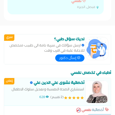
نفسي
فيصل, الجيزة
سري
لديك سؤال طبي؟
ارسل سؤالك في سرية تامة الى طبيب متخصص
للاجابة عليه في اقرب وقت
إسأل دكتور
أطباء في تخصص نفسي
إعلان
أخصائية نشوى علي الدين علي
استشاري الصحة النفسية وتعديل سلوك الاطفال
والمراهقين
(2 تقييم)
628
أخصائية
نفسي