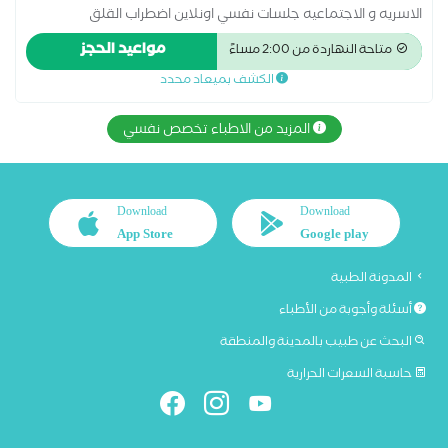
الاسريه و الاجتماعيه جلسات نفسي اونلاين اضطراب القلق
الاضطرابات النفسية اضطراب الوسواس القهري الاضطراب ثنائي
مواعيد الحجز
متاحة النهاردة من 2:00 مساءً
القطب الاضطرابات السلوكية والوجدانية المشاكل الزوجية والأسرية
الكشف بميعاد محدد
جلسات علاج نفسي طب نفسى الأطفال علاج الأمراض النفسية
علاج الإدمان علاج الاكتئاب علاج دوائي علاج وإعادة تأهيل مرضى
إدمان المخدرات والخمور
المزيد من الاطباء تخصص نفسي
Download
Download
App Store
Google play
المدونة الطبية
أسئلة وأجوبة من الأطباء
البحث عن طبيب بالمدينة والمنطقة
حاسبة السعرات الحرارية