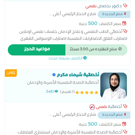
المتعدد الجلطات الدماغية الشلل بأنواعه الصداع والام العصب
دكتور تخصص
نفسي
الخامس الصرع النزيف الدماغي حالات التوحد وفرط الحركة سرطان
شارع الحجاز الرئيسي أعلى
...
مصر الجديدة
المخ شلل الأطفال ضعف الحركة علاج الاطفال المصابين بالشلل
الدماغي علاج التشنجات العصبية عند الأطفال علاج حالات الحركات
500
سعر الكشف:
جنيه
اللارادية علاج حالات الشلل الدماغي علاج حالات تأخر المشي علاج
أخصائي الطب النفسي وعلاج الإدمان جلسات نفسي اونلاين
حالات ضمور العضلات و التهابات الاعصاب لدى الاطفال علاج حالات
اضطراب القلق الاضطرابات النفسية اضطراب الوسواس القهري
فرط الحركة علاج لين العظام عند الأطفال
الاضطراب ثنائي القطب الاضطرابات السلوكية والوجدانية المشاكل
مواعيد الحجز
متاح النهاردة من 3:00 مساءً
الزوجية والأسرية جلسات علاج نفسي طب نفسى الأطفال علاج
الكشف بميعاد محدد
الأمراض النفسية علاج الإدمان علاج الاكتئاب علاج دوائي علاج
وإعادة تأهيل مرضى إدمان المخدرات والخمور
إعلان
أخصائية شيماء مكرم
أخصائية الصحة النفسية الأسرية والإدمان
(1 تقييم)
3481
أخصائية
نفسي
شارع الحجاز الرئيسي أعلى
...
مصر الجديدة
500
سعر الكشف:
جنيه
أخصائية الصحة النفسية الأسرية والإدمان استشاري العلاقات