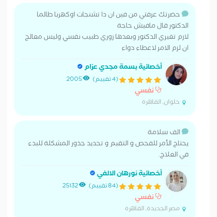
حضرتك عرفتي من فين ان دا تشنجات اوكهربا طالما
الدكتور قال مافيش حاجة
لازم تغيري الدكتور وبعدها زوري طبيب نفسي وليس معالج
ان لزم الامر لاعطاء دواء
أخصائية بسمة مجدي عزام
(4 تقييم)
2005
نفسي
حلوان, القاهرة
الف سلامة
يحتاج الأمر للفحص و التقيم و تحديد جذور المشكلة للبدء
في العلاج.
أخصائية نورهان الالفي
(84 تقييم)
25132
نفسي
مصر الجديدة, القاهرة