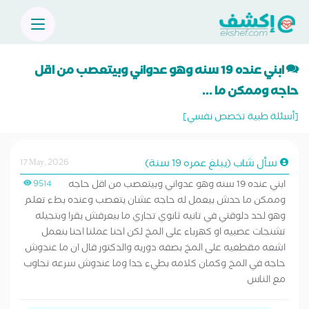
ابني عنده 19 سنه وهو عدواني وبيتعصب من اقل
حاجه وممكن ما ...
[أسئلة طبية تخصص نفسي]
سأل شاب (يبلغ عمره 19 سنة)
17 May, 2026
ابني عنده 19 سنه وهو عدواني وبيتعصب من اقل حاجه
9514
وممكن ما حدش بيعمل له حاجه عشان يتعصب وعنده بطء تعلم
وهو لحد دلوقتي في تانيه ثانوي تجاري ما بيعرفش يقرا وبتجيله
تشنجات عصبيه او كهرباء على المخ لكن احنا عملنا احنا بنعمل
اشعه مقطعيه على المخ بصفه دوريه والدكتور قال ان ما عندوش
حاجه في المخ وكمان كلامه بطيء جدا وما عندوش سرعه تجاوب
مع الناس