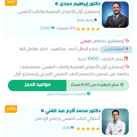
مميز
دكتور إبراهيم مجدى
إستشارى أول الأمراض العصبية والطب النفسى -
مستشفيات جامعة عين شمس ماجستير الطب
إختيار ممتاز
النفسي الشرعي إستشارى أول الطب النفسى
(127 تقييم)
23310
مستشفى وادي النيل
إستشاري تخصص
نفسي
شارع البطل أحمد عبدالعزيز - امام معامل الفا
المهندسين
...
1000
سعر الكشف:
جنيه
إستشارى أول الأمراض العصبية والطب النفسى مستشفيات
جامعة عين شمس ماجستير الطب النفسي الشرعي إستشارى أول
الطب النفسى مستشفى وادي النيل اضطراب القلق الاضطرابات
مواعيد الحجز
متاح النهاردة من 6:00 مساءً
النفسية اضطراب الوسواس القهري الاضطراب ثنائي القطب
الكشف باسبقية الحضور
الاضطرابات السلوكية والوجدانية المشاكل الزوجية والأسرية جلسات
علاج نفسي طب نفسى الأطفال علاج الأمراض النفسية علاج
إعلان
الإدمان علاج الاكتئاب علاج دوائي علاج وإعادة تأهيل مرضى إدمان
دكتور محمد أكرم عبد الغني
المخدرات والخمور أورام الغدة النخامية اضطرابات الغدة النخامية
أخصائي الطب النفسي وعلاج الإدمان
الارتجاج الاطفال ذوي الاحتياجات الخاصة الانزلاق الغضروفى القطني
1225
الانزلاق الغضروفي العنقي التشنجات ونوبات الصرع للاطفال التصلب