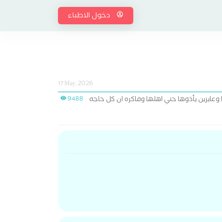
دخول الاطباء
17 May, 2026
ايزين يأذوها حتي اهلها وفاكره ان كل حاجه
9488