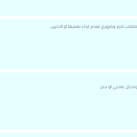
ات لازم وضروري لعدم ايذاء نفسها او الاخرين
تدخل علاجى او حجز