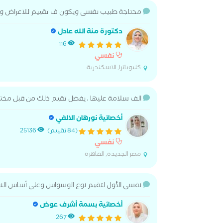
محتاجة طبيب نفسى ويكون ف تقييم للاعراض واس
دكتورة منة الله عادل
116
نفسي
كليوباترا, الاسكندرية
الف سلامة عليها ، يفضل تقيم ذلك من قبل مختص
أخصائية نورهان الالفي
(84 تقييم)
25136
نفسي
مصر الجديدة, القاهرة
نفسي الأول لتقيم نوع الوسواس وعلي أساس النو
أخصائية بسمة أشرف عوض
267