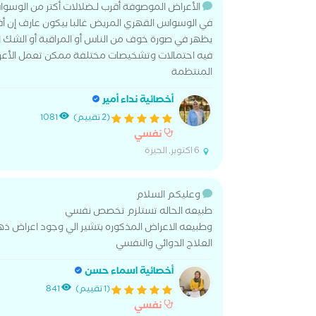
الأعراض الموصوفة أقرب لـضلالات أكتر من الوسو
في الوسواس القهري المريض غالبا بيكون عارف إن أفك
يظهر في صورة خوف من الناس أو المراقبة أو الشك ا
فيه احتمالات وتشخيصات مختلفة ممكن تعمل الأعراض
المنتظمة
أخصائية نداء أمير
(2 تقييم)
1081
نفسي
6 اكتوبر, الجيزة
وعليكم السلام
طبيعه الحاله تستلزم تخصص نفسي
وطبيعه الاعراض المذكوره بتشير الي وجود اعراض ذه
العلاج الدوائي والنفسي
أخصائية اسماء حسن
(1 تقييم)
841
نفسي