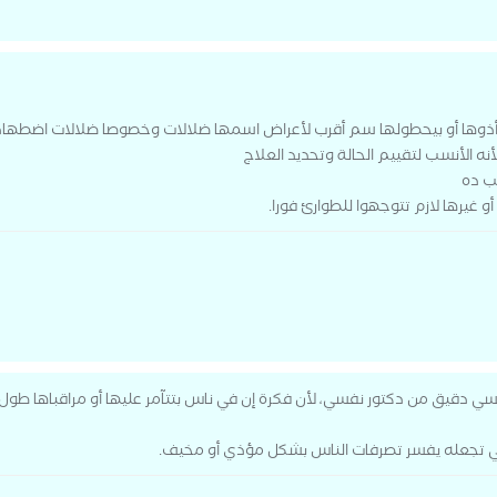
ن يأذوها أو بيحطولها سم أقرب لأعراض اسمها ضلالات وخصوصا ضلالات اضطهاد
 الأنسب لتقييم الحالة وتحديد العلاج
ب ده
 غيرها لازم تتوجهوا للطوارئ فورا.
ي دقيق من دكتور نفسي، لأن فكرة إن في ناس بتتآمر عليها أو مراقباها طو
ضي تجعله يفسر تصرفات الناس بشكل مؤذي أو مخيف.