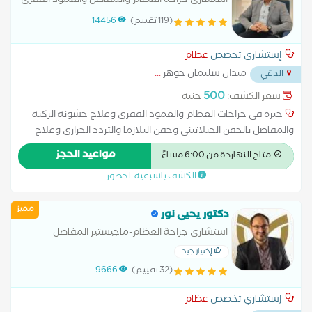
استشارى جراحه العظام والمفاصل والعمود الفقرى
(119 تقييم)
14456
إستشاري تخصص
عظام
ميدان سليمان جوهر
...
الدقي
500
سعر الكشف:
جنيه
خبره فى جراحات العظام والعمود الفقري وعلاج خشونة الركبة
والمفاصل بالحقن الجيلاتيني وحقن البلازما والتردد الحرارى وعلاج
اصابات الملاعب دكتوراه جراحه العظام والعمود الفقرى الزماله
مواعيد الحجز
متاح النهاردة من 6:00 مساءً
المصريه لجراحة العظام زميل الكليه الملكيه للجراحين
الكشف باسبقية الحضور
مميز
دكتور يحيى نور
استشارى جراحة العظام-ماجيستير المفاصل
والمناظير_جامعة القاهرة. زميل جمعية جراحة
إختيار جيد
العظام السويسرية AO.
(32 تقييم)
9666
إستشاري تخصص
عظام