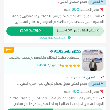
شارع مصدق الدقى
...
الدقي
600
سعر الكشف:
جنيه
استشارى جراحة العظام-ماجيستير المفاصل والمناظير_جامعة
القاهرة. زميل جمعية جراحة العظام السويسرية AO. و استشاري
تثبيت الفقرات و الكسور لمتعدده و الانزلاق الغضروفي
مواعيد الحجز
متاح النهاردة من 4:00 مساءً
الكشف بميعاد محدد
مميز
دكتور ياسرطلحه
إستشاري جراحة العظام والكسور وإصابات الملاعب
والمفاصل والمناظير علاج امراض العمود الفقري
(6 تقييم)
645
إستشاري تخصص
عظام
شارع الدقي فوق عصاير فرغلي بجوار مترو الدقي
...
الدقي
400
سعر الكشف:
جنيه
بكالوريوس الطب والجراحه..كلية طب قصرالعيني جامعة القاهره..
البورد المصري لجراحات العظام الزماله المصريه لجراحات و أمراض