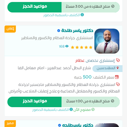
خشونة الركبة تحفظى و حقن بلازما و زيت و تبديل مفصل الركبة
مواعيد الحجز
متاح النهاردة من 3:00 مساءً
والفخد علاج حالات الكسور تحفظى و جراحى مناظير الركبة
الكشف باسبقية الحضور
إعلان
دكتور ياسر طلحة
استتشاري جراحة العظام والكسور والمناظير
والمفاصل الصناعية وعلاج إصابات الملاعب
168
إستشاري تخصص
عظام
شارع البطل أحمد عبدالعزيز - امام معامل الفا
المهندسين
...
500
سعر الكشف:
جنيه
استشاري جراحة العظام والكسور والمناظير ماجستير اجراحة
العظام والكسور والمفاصل الصناعية وعلاج إصابات الملاعب وأمراض
المفاصل والعمود الفقري عضو الجمعية المصرية لجراحة العظام
مواعيد الحجز
متاح النهاردة من 1:00 مساءً
عضو الجمعية السويسرية لجراحة العظام AO
مفتوح الآن
الكشف باسبقية الحضور
مميز
دكتور ياسرطلحه