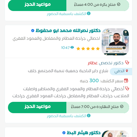
للـ الركبة، الورك، والكتف، بالإضافة إلى جراحات مناظير المفاصل وعلاج
مواعيد الحجز
متاح بكرة من 4:00 مساءً
إصابات الملاعب والرباط الصليبي. ​يقدم الدكتور فهيم خدمات
الكشف باسبقية الحضور
متقدمة تشمل: الخلايا الجذعية للعظام، علاج خشونة المفاصل،
علاج آلام الأعصاب بالترددات اللاسلكية، وجراحات الكسور المعقدة
(تثبيت داخلي وخارجي). ​المؤهلات والعضويات الدولية: عضو الجمعية
دكتور نصرالله محمد ابو محفوظ
الدولية لتغيير المفاصل وعضو الجمعية السويسرية والمصرية لجراحة
اخصائي جراحة العظام والمفاصل والعمود الفقري
العظام
وإصابات الملاعب
1047
دكتور تخصص
عظام
شارع داير الناحية جمعية تنمية المجتمع خلف
الدقي
مكتبة سمير وعلي الدقي
...
300
سعر الكشف:
جنيه
أخصائي جراحة العظام والعمود الفقري والمناظير.واصايات
الملاعب جراحات العظام والمفاصل جراحات العمود الفقري جراحات
المناظير المتقدمة علاج إصابات الملاعب علاج الكسور وإصابات
مواعيد الحجز
متاح النهاردة من 7:00 مساءً
العظام تشخيص وعلاج آلام المفاصل والعمود الفقري استبدال
الكشف باسبقية الحضور
مفصل الورك ومفصل الركبة
دكتور هيثم البط