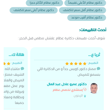
دكتور عظام الأعلى تقييماً
دكتور عظام الأكثر حجزا
دكتور عظام أقل سعر للكشف
دكتور عظام أعلى سعر للكشف
دكتور عظام أقرب موعد
أحدث التقييمات:
شوف أحدث تقييمات دكاترة عظام علشان تتطمن قبل الحجز :
ثريا ع...
هالة ك...
التقييم :
التقييم :
ممتاز دكتور كويس جداً و من الدكاترة اللي
ماشاء الله تب
بتسمع للمريض
الشريف ممتاز فا
المريض والعلاج إ
دكتور عمرو عادل عبد العال
يوم عمل مفعول يا
إستشاري تخصص عظام
ويرزقه من واسع 
الزيتون
ونظافة ومعاملة م
جميعا