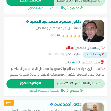
مواعيد الحجز
متاح النهاردة من 12:00 مساءً
الحراري تطويل العظام علاج آلام الأعصاب بالترددات اللاسلكية علاج
مفتوح الآن
الكشف باسبقية الحضور
الرباط الصليبي عملية الغضروف عملية تبديل مفصل الورك عملية
تغيير مفصل الركبة عملية مفصل الكوع قطع عظمي في الركبة
دكتور محمود محمد عبد الحميد
استشاري جراحة عظام ومفاصل
1306
إستشاري تخصص
عظام
شارع التحرير وسط البلد
...
وسط البلد
400
سعر الكشف:
جنيه
إستشاري جراحة العظام والكسور والمفاصل الصناعية والمناظير
جراحة اليد والعمود الفقري وتشوهات الأطفال إعادة تسوية سطح
مفصل الورك استبدال مفصل الكتف الخلايا الجذعية للعظام العلاج
مواعيد الحجز
متاح النهاردة من 12:00 مساءً
الحراري تطويل العظام علاج آلام الأعصاب بالترددات اللاسلكية علاج
مفتوح الآن
الكشف باسبقية الحضور
الرباط الصليبي عملية الغضروف عملية تبديل مفصل الورك عملية
تغيير مفصل الركبة عملية مفصل الكوع قطع عظمي في الركبة
مميز
دكتور أحمد غنيم