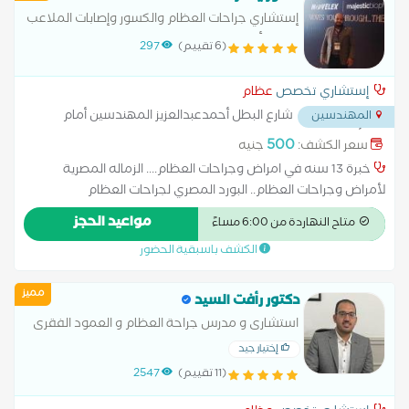
إستشاري جراحات العظام والكسور وإصابات الملاعب
وعلاج أمراض العمود الفقري
(6 تقييم)
297
إستشاري تخصص
عظام
شارع البطل أحمدعبدالعزيز المهندسين أمام
المهندسين
معمل ألفا
...
500
سعر الكشف:
جنيه
خبرة 13 سنه في امراض وجراحات العظام.... الزماله المصرية
لأمراض وجراحات العظام.. البورد المصري لجراحات العظام
مستشفيات التأمين الصحي والمستشفيات التعليميه د.دبلومة
مواعيد الحجز
متاح النهاردة من 6:00 مساءً
جراحة العظام جامعة الأزهر عضو الجمعيه المصريه لجراجة العظام
الكشف باسبقية الحضور
عضو الحمعيه السويسريه للكسور AO
مميز
دكتور رأفت السيد
استشارى و مدرس جراحة العظام و العمود الفقرى
كلية طب القصر العينى جامعة القاهرة
إختيار جيد
(11 تقييم)
2547