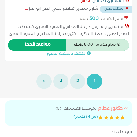
إستشاري تخصص
عظام
شارع مصدق تقاطع محيي الدين ابو العز
...
المهندسين
500
سعر الكشف:
جنيه
استشارى و مدرس جراحة العظام و العمود الفقرى كلية طب
القصر العينى جامعة القاهرة دكتوراة جراحة العظام و العمود الفقرى
كلية طب القصر العينى جامعة القاهرة ماجستير جراحة العظام و
مواعيد الحجز
متاح بكرة من 8:00 مساءً
العمود الفقرى كلية طب القصر العينى جامعة القاهرة عضو الجمعية
الكشف باسبقية الحضور
المصرية لجراحه العظام و العمود الفقرى
3
2
1
دكتور عظام
متوسط التقييمات: (5)
(من 54 تقييم)
ترتيب النتائج: