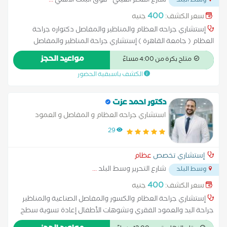
شارع القصر العيني - فوق البنك الاهلي
...
وسط البلد
400
سعر الكشف:
جنيه
إستشاري جراحه العظام والمناظير والمفاصل دكتواره جراحة
العظام ( جامعة القاهرة ) إستشاري جراحة المناظير والمفاصل
بالتامين الصحي زميل مستشفي كينج كولدج لندن إنجلترا عضو
مواعيد الحجز
متاح بكرة من 4:00 مساءً
الجمعيه السويسرية لجراحة العظام عضو الجمعية المصرية لجراحة
الكشف باسبقية الحضور
العظام
دكتور احمد عزت
استشاري جراحه العظام و المفاصل و العمود
الفقري
29
إستشاري تخصص
عظام
شارع التحرير وسط البلد
...
وسط البلد
400
سعر الكشف:
جنيه
إستشاري جراحة العظام والكسور والمفاصل الصناعية والمناظير
جراحة اليد والعمود الفقري وتشوهات الأطفال إعادة تسوية سطح
مفصل الورك استبدال مفصل الكتف الخلايا الجذعية للعظام العلاج