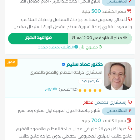
شارع البطل أحمد عبدالعزيز - امام معامل الفا
المهندسين
...
500
سعر الكشف:
جنيه
أخصائي ومدرس مساعد جراحات المفاصل واصابات الملاعب
والعمود الفقري إعادة تسوية سطح مفصل الورك استبدال مفصل
الكتف الخلايا الجذعية للعظام العلاج الحراري تطويل العظام علاج
مواعيد الحجز
متاح النهاردة من 12:00 مساءً
آلام الأعصاب بالترددات اللاسلكية علاج الرباط الصليبي عملية
مفتوح الآن
الكشف بميعاد محدد
الغضروف عملية تبديل مفصل الورك عملية تغيير مفصل الركبة
عملية مفصل الكوع قطع عظمي في الركبة
مميز
دكتور عماد سليم
استشارى جراحة العظام والعمودالفقرى
إختيار جيد
(112 تقييم)
5451
إستشاري تخصص
عظام
شارع جامعة الدول العربية اول عمارة بعد سور
المهندسين
نادى الزمالك
...
700
سعر الكشف:
جنيه
خبرة اكثر من 26 عام فى مجال جراحة العظام والعمود الفقرى
علاج حالات الانزلاق الغضروفى تحفظى بدون جراحة علاج حالات