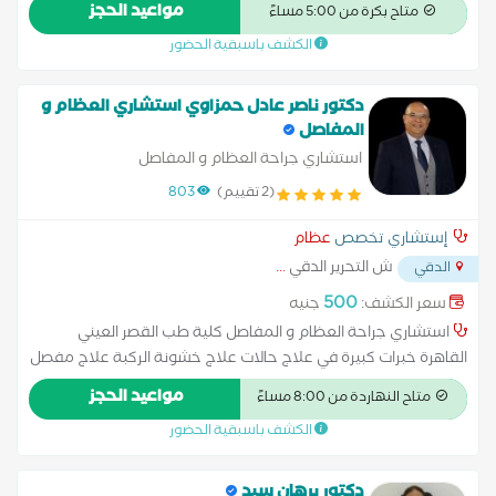
العظام والكسور والمفاصل والمناظير طبيب و جراح العظام
مواعيد الحجز
متاح بكرة من 5:00 مساءً
بمستشفيات التأمين الصحي
الكشف باسبقية الحضور
دكتور ناصر عادل حمزاوي استشاري العظام و
المفاصل
استشاري جراحة العظام و المفاصل
(2 تقييم)
803
إستشاري تخصص
عظام
ش التحرير الدقي
...
الدقي
500
سعر الكشف:
جنيه
استشاري جراحة العظام و المفاصل كلية طب القصر العيني
القاهرة خبرات كبيرة في علاج حالات علاج خشونة الركبة علاج مفصل
الكتف,تركيب مفصل الركبة و الفخذ منظار الركبة الرباط الصليبي علاج
مواعيد الحجز
متاح النهاردة من 8:00 مساءً
مشاكل الأطراف علاج الأوتار و الاربطه علاج الآلام الركبة
الكشف باسبقية الحضور
دكتور برهان سيد