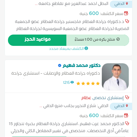
البطل احمد عبدالعزيز مع تقاطع جامعة
...
الدقي
600
سعر الكشف:
جنيه
د.دكتوراة جراحة العظام ماجستير جراحة العظام عضو الجمعية
المصرية لجراحة العظام عضو الجمعية السويسرية لجراحة العظام
بعض من خدمات العيادة العلاجية بدون جراحة او بواسطة الجراحة:
مواعيد الحجز
متاح بكرة من 1:00 مساءً
علاج الكسور و مضاعفات الكسور علاج آلام وإلتهابات الأوتار بدون
الكشف بميعاد محدد
جراحة علاج خشونة المفاصل بواسطة التردد الحرارى علاج آلام
المفاصل بواسطة حقن البلازما الغنية بالصفائح الدموية او السائل
الجيلاتيني علاج آلام العمود الفقري خشونة الفقرات بدون جراحة
دكتور محمد فهيم
علاج الإنزلاق الغضروفي جراحيا وبالمنظار علاج خشونة المفاصل
دكتوراه جراحة العظام والإصابات – استشاري جراحة
المتقدمة بإستبدالها بمفاصل صناعية كاملة الطب الرياضي وإصابات
العظام والمفاصل والمناظير – خبير علاج خشونة
1215
الملاعب علاج إصابة الرباط الصليبي و اصابه الكتف بالمنظار علاج
الركبة وإصابات الملاعب – عضو الجمعية المصرية
إصابة غضروف الركبة علاج آلام الكتف وقطع أوتار الكتف والخلع
لجراحة العظام
إستشاري تخصص
عظام
المتكرر للكتف علاج عظام الأطفال (الفلات فوت، تشوهات العظام)
الدقي: شارع التحرير بجانب مترو الدقي
...
الدقي
علاج النقرص والشوكة العظمية علاج آلام القدم والكاحل
600
سعر الكشف:
جنيه
الدكتور محمد عزت فهيم، استشاري جراحة العظام بخبرة تتجاوز 15
عاماً في أدق التخصصات. متخصص في تغيير المفاصل الكلي والجزئي