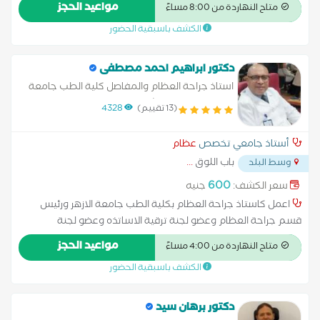
مواعيد الحجز
متاح النهاردة من 8:00 مساءً
الكشف باسبقية الحضور
دكتور ابراهيم احمد مصطفى
استاذ جراحة العظام والمفاصل كلية الطب جامعة
الازهر بالقاهرة استشاري جراحة العظام
(13 تقييم)
4328
بمستشفيات المؤسسة العلاجية والبترول بالقاهرة
استشاري جراحة مناظير الركبة
أستاذ جامعي تخصص
عظام
باب اللوق
...
وسط البلد
600
سعر الكشف:
جنيه
اعمل كاستاذ جراحة العظام بكلية الطب جامعة الازهر ورئيس
قسم جراحة العظام وعضو لجنة ترقية الاساتذه وعضو لجنة
اخلاقيات البحث العلمي بالجامعات المصريه وزميل الاكاديميه
مواعيد الحجز
متاح النهاردة من 4:00 مساءً
الامريكيه لجراحات العظام والمفاصل العالمية وكذلك زميل الجمعيه
الكشف باسبقية الحضور
السويسريه لتثبيت الكسورالعالميه وعضو الجمعيه المصريه لمناظير
المفاصل واصابات الملاعب والمفاصل الصناعيه وكذلك استشاري
جراحة العظام بمستشفيات البترول بالقاهرة ومستشفيات المؤسسه
دكتور برهان سيد