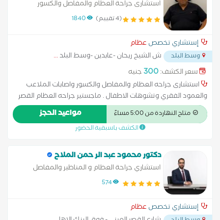
العلاجيه والامانه العامه للمراكز الطبيه المتخصصه بالقاهرة والجيزة.
استشارى جراحة العظام والمفاصل والكسور
(4 تقييم)
1840
إستشاري تخصص
عظام
ش الشيخ ريحان -عابدين -وسط البلد
...
وسط البلد
300
سعر الكشف:
جنيه
استشارى جراحه العظام والمفاصل والكسور واصابات الملاعب
والعمود الفقري وتشوهات الاطفال . ماجستير جراحه العظام القصر
العينى الزماله المصريه لجراحه العظام عضو الجمعيه المصريه لجراحه
مواعيد الحجز
متاح النهاردة من 5:00 مساءً
العظام تثبيت جميع انواع الكسور وتغير المفاصل وتسليك الأعصاب
الكشف باسبقية الحضور
والاوتار وعمليات إصلاح تشوهات الاطفال وباقى عمليات العظام
علاج المفاصل بالحقن الموضعى للسائل المفصلى والبلازما حقن
الشوكه العظميه و التهاب الاوتار والاعصاب و كوع التنس حقن
دكتور محمود عبد الر حمن الملاح
اختناق الأعصاب والأصبع الزنادى
استشاري جراحة العظام و المناظير والمفاصل
والعمود الفقري
574
إستشاري تخصص
عظام