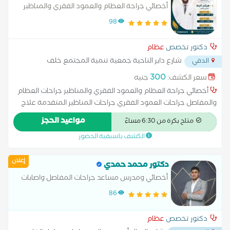
أخصائي جراحة العظام والعمود الفقري والمناظير
98
دكتور تخصص
عظام
شارع داير الناحية جمعية تنمية المجتمع خلف
الدقي
مكتبة سمير وعلي الدقي
...
300
سعر الكشف:
جنيه
أخصائي جراحة العظام والعمود الفقري والمناظير جراحات العظام
والمفاصل جراحات العمود الفقري جراحات المناظير المتقدمة علاج
إصابات الملاعب علاج الكسور وإصابات العظام تشخيص وعلاج آلام
مواعيد الحجز
متاح بكرة من 6:30 مساءً
المفاصل والعمود الفقري
الكشف باسبقية الحضور
إعلان
دكتور محمد حمدي
أخصائي ومدرس مساعد جراحات المفاصل واصابات
الملاعب والعمود الفقري
86
دكتور تخصص
عظام