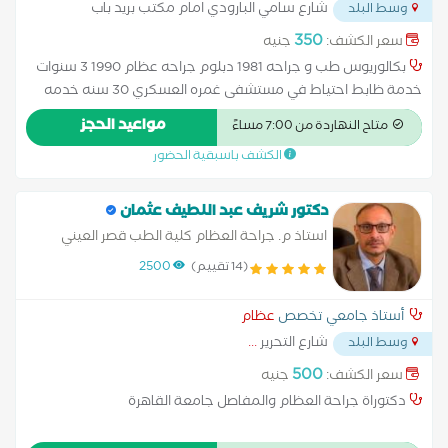
شارع سامي البارودي امام مكتب بريد باب
وسط البلد
الخلق
...
350
سعر الكشف:
جنيه
بكالوريوس طب و جراحه 1981 دبلوم جراحه عظام 1990 3 سنوات
خدمة ظابط احتياط في مستشفى غمره العسكري 30 سنه خدمه
متفرقة علي (3 سنوات جنوب سيناء, 27 سنه في مستشفى إمبابة
مواعيد الحجز
متاح النهاردة من 7:00 مساءً
العام)
الكشف باسبقية الحضور
دكتور شريف عبد اللطيف عثمان
استاذ م. جراحة العظام كلية الطب قصر العيني
جامعة القاهرة - دكتوراة جراحة العظام
(14 تقييم)
2500
أستاذ جامعي تخصص
عظام
شارع التحرير
...
وسط البلد
500
سعر الكشف:
جنيه
دكتوراة جراحة العظام والمفاصل جامعة القاهرة