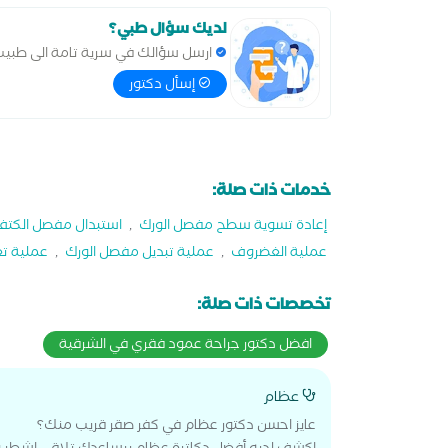
لديك سؤال طبي؟
ارسل سؤالك في سرية تامة الى طبي
إسأل دكتور
خدمات ذات صلة:
إعادة تسوية سطح مفصل الورك
,
استبدال مفصل الكتف
عملية الغضروف
,
عملية تبديل مفصل الورك
,
عملية تغ
تخصصات ذات صلة:
افضل دكتور جراحة عمود فقري في الشرقية
عظام
عايز احسن دكتور عظام في كفر صقر قريب منك؟