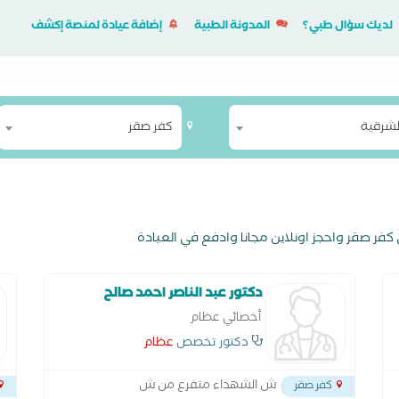
لديك سؤال طبي؟
المدونة الطبية
إضافة عيادة لمنصة إكشف
لشرقية
كفر صقر
ر صقر واحجز اونلاين مجانا وادفع في العيادة
دكتور عبد الناصر احمد صالح
أخصائي عظام
دكتور تخصص
عظام
ش الشهداء متفرع من ش
كفر صقر