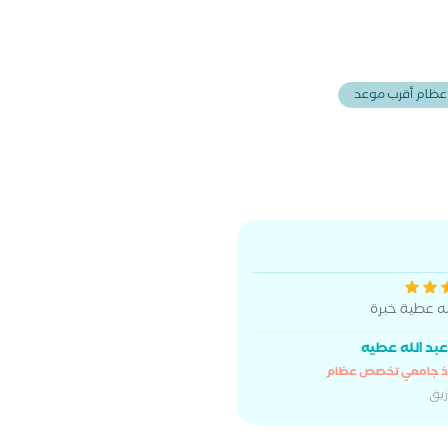
عظام أقرب موعد
له عطية خبرة
عبد الله عطيه
ذ جامعي تخصص عظام
زيق