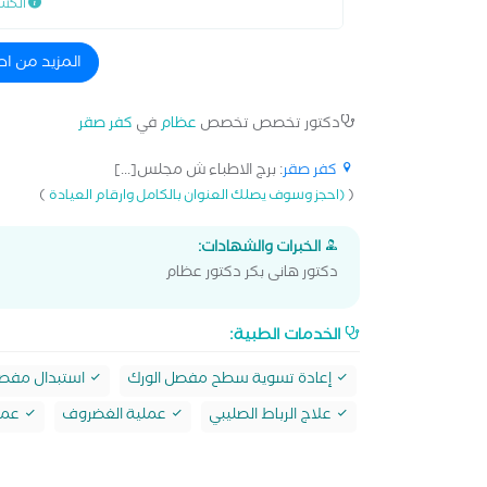
الكش
المزيد من ا
دكتور تخصص تخصص
عظام
في
كفر صقر
كفر صقر
: برج الاطباء ش مجلس[...]
)
(
(احجز وسوف يصلك العنوان بالكامل وارقام العيادة
الخبرات والشهادات:
دكتور هانى بكر دكتور عظام
الخدمات الطبية:
إعادة تسوية سطح مفصل الورك
استبدال مفصل
علاج الرباط الصليبي
عملية الغضروف
عملي