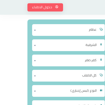
دخول الاطباء
عظام
الشرقية
كفر صقر
كل الالقاب
النوع (ليس إجباري)