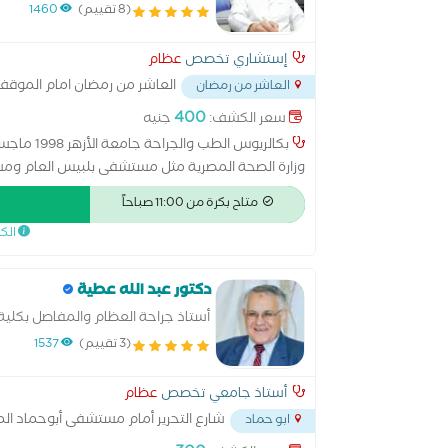
(8 تقييم)
1460
إستشاري تخصص
عظام
العاشر من رمضان امام الموقف ا
العاشر من رمضان
400
سعر الكشف:
جنيه
وزارة الصحة المصرية مثل مستشفى بلبيس العام ومس
دورات تدريبية ومؤتمرات علمية فى عدة دول.
متاح بكرة من 11:00 صباحاً
الك
دكتور عبد الله عطية
أستاذ جراحة العظام والمفاصل بكلية 
الطرفيه رئيس قسم جراحة العظام و
(3 تقييم)
1537
أستاذ جامعي تخصص
عظام
شارع التحرير أمام مستشفى أبوحماد ال
ابو حماد