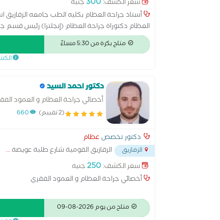
300
سعر الكشف:
جنيه
أستاذ جراحة العظام بكليه الطب جامعه الزقازيق اس
العظام دكتوراة جراحة العظام (إنجلترا) رئيس قسم جر
متاح بكرة من 5:30 مساءً
الكش
دكتور احمد السيد
أخصائي جراحة العظام و العمود الفق
(2 تقييم)
660
دكتور تخصص
عظام
الزقازيق القومية شارع طلبة عويضة
...
الزقازيق
250
سعر الكشف:
جنيه
أخصائي جراحة العظام و العمود الفقري
متاح من يوم 2026-08-09