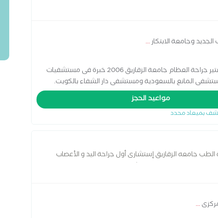
لجديد وجامعة الابتكار
...
بكالريوس الطب والجراحة جامعة الأزهر 1998 ماجستير جراحة العظام جامعة الزقازيق 2006 خبرة فى مستشفيات
تشفى المانع بالسعودية ومستشفى دار الشفاء بالكويت.
مواعيد الحجز
شف بميعاد محدد
الطب جامعه الزقازيق إستشارى أول جراحة اليد و الأعصاب
المفاصل بكلية الطب ومستشفيات جامعه الزقازيق
مركزى
...