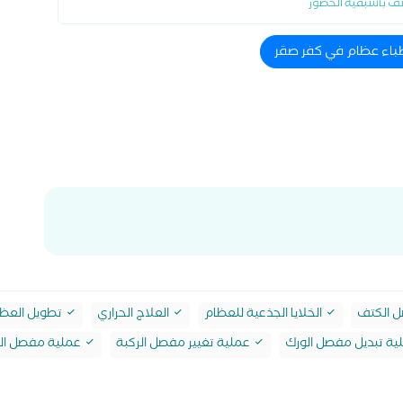
ف باسبقية الحضور
طباء عظام في كفر صقر
 الكتف
الخلايا الجذعية للعظام
العلاج الحراري
تطويل العظ
ة تبديل مفصل الورك
عملية تغيير مفصل الركبة
عملية مفصل ال