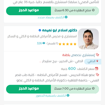
للتأمين الصحي(.سابقا) استشاري بالقسم حاليا، خبرة 35 عام في
علاج وتشخيص ضغط الدم و مضاعفاته وعلاج السكر مع وضع
مواعيد الحجز
متاح النهاردة من 6:30 مساءً
النظام الحياتي والدوائي المناسب و علاج وتشخيص اضطرابات الغدد
الكشف بميعاد محدد
و فقر الدم و تشخيص انواعه و علاج وتشخيص ومتابعة امراض
الجهاز الهضمي مع تشخيص وعلاج امراض الشيخوخة المركبة مع و
ضع النظام الغذائي و الدوائي المناسب و متابعة وعلاج امراض
دكتور اسلام ابو نعيمه
السمنة و مضاعفاتها و وضع نظام غذائي و علاجي لضبط الوزن و
استشارى و مدرس الأمراض الباطنه و الكلى و السكر
علاج ومتابعة امراض النشاط الروماتيزمي و المناعي والعلاج بالبلازما
- كلية طب قصر العينى - جامعة القاهره
(1 تقييم)
326
الذاتية للمريض للمفاصل و الآلام المزمنة باجزاء الجسم المختلفة
إستشاري تخصص
باطنة
الدقي - ش التحرير - برج ساريدار
...
الدقي
600
سعر الكشف:
جنيه
عضو هيئة التدريس - قسم الأمراض الباطنه - كلية طب قصر
العينى - جامعة القاهره دكتوراه الأمراض الباطنه و الكلى عضو
الجمعيه المصريه للأمراض الباطنه و السكر عضو الجمعيه المصريه
مواعيد الحجز
متاح النهاردة من 7:00 مساءً
لأمراض و زراعة الكلى عضو الجمعيه الاوروبيه لأمراض و زراعة الكلى
الكشف باسبقية الحضور
استشارى بمستشفى السلام الدولى بالمعادى