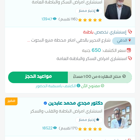
استشاري امراض السكر والباطنة العامة
إختيار ممتاز
(116 تقييم)
13947
إستشاري تخصص
باطنة
شارع التحرير بالدقي امام محطة مترو البحوث
...
الدقي
650
سعر الكشف:
جنيه
استشاري امراض السكر والباطنة العامة
مواعيد الحجز
متاح النهاردة من 1:00 مساءً
مفتوح الآن
الكشف باسبقية الحضور
مميز
دكتور مجدي محمد عابدين
استشاري امراض الباطنة والقلب والسكر
إختيار ممتاز
(171 تقييم)
18522