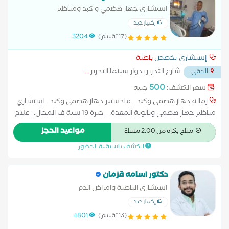
استشاري جهاز هضمي و كبد ومناظير
إختيار جيد
(17 تقييم)
3204
إستشاري تخصص
باطنة
شارع التحرير بجوار سينما التحرير
...
الدقي
500
سعر الكشف:
جنيه
زمالة جهاز هضمي وكبد_ ماجستير جهاز هضمي وكبد_ استشاري
مناظير جهاز هضمي وبالونة المعدة._ خبرة 19 سنة ف المجال.- علاج
امراض السكر والضغط والامراض المناعية والامراض المستعصية.
مواعيد الحجز
متاح بكرة من 2:00 مساءً
تركيب انبوبة التغذية المعدية PEG
الكشف باسبقية الحضور
دكتور اسامه قزمان
استشاري الباطنة وامراض الدم
إختيار جيد
(13 تقييم)
4801