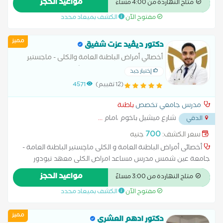
مواعيد الحجز
متاح النهاردة من 4:00 مساءً
عضو فريق التوعيه لمرضى نقص المناعه المكتسب (HIV) -منسق
مفتوح الآن
الكشف بميعاد محدد
وحدة امراض الدهني بكلة الطب القصر العيني
مميز
دكتور ديڤيد عزت شفيق
أخصائي أمراض الباطنة العامة والكلى - ماجستير
الباطنة العامة - جامعة عين شمس - مدرس
إختيار جيد
مساعد امراض الكلى -معهد تيودور بلهارس
(12 تقييم)
4571
مدرس جامعي تخصص
باطنة
شارع ميشيل باخوم ،امام
...
الدقي
700
سعر الكشف:
جنيه
أخصائى أمراض الباطنة العامة و الكلى ماچستير الباطنة العامة -
جامعة عين شمس مدرس مساعد امراض الكلى معهد تيودور
بلهارس متابعة حالات القصور الكلوى الحاد و المزمن متابعة مرضى
مواعيد الحجز
متاح النهاردة من 3:00 مساءً
غسيل الكلى متابعة حالات السكر و قصور ضغط الدم
مفتوح الآن
الكشف بميعاد محدد
مميز
دكتور ادهم العشري