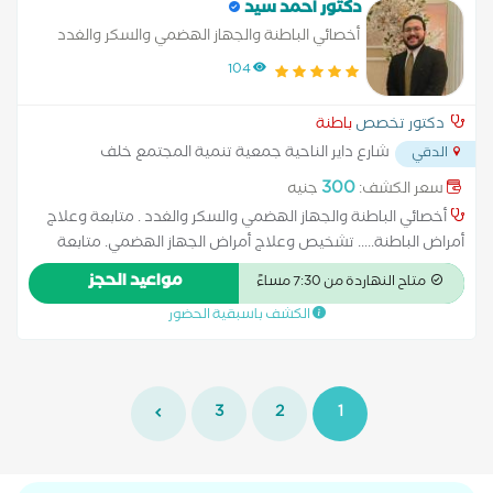
دكتور احمد سيد
أخصائي الباطنة والجهاز الهضمي والسكر والغدد
104
دكتور تخصص
باطنة
شارع داير الناحية جمعية تنمية المجتمع خلف
الدقي
مكتبة سمير وعلي الدقي
...
300
سعر الكشف:
جنيه
أخصائي الباطنة والجهاز الهضمي والسكر والغدد . متابعة وعلاج
أمراض الباطنة..... تشخيص وعلاج أمراض الجهاز الهضمي. متابعة
وعلاج مرضى السكر. تشخيص وعلاج اضطرابات الغدد. متابعة الحالات
مواعيد الحجز
متاح النهاردة من 7:30 مساءً
المزمنة والفحوصات الدورية.
الكشف باسبقية الحضور
3
2
1