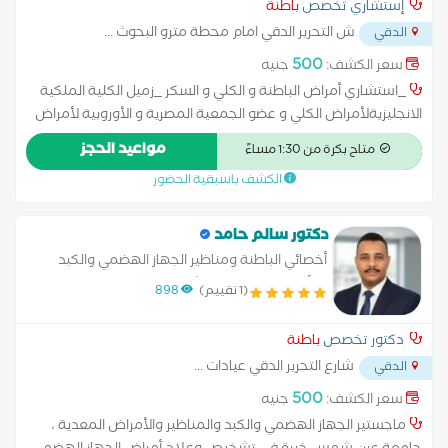
إستشاري تخصص
باطنة
ش التحرير الدقي امام محطة مترو البحوث
...
الدقي
500
سعر الكشف:
جنيه
_استشاري أمراض الباطنة و الكلي و السكر _زميل الكلية الملكية
الانجليزيةلأمراض الكلي و عضو الجمعية المصرية و الأوروبية لأمراض
الكلي. استشاري مستشفيات الشرطة و جامعة 6 أكتوبر و جامعة
مواعيد الحجز
متاح بكرة من 1:30 مساءً
مصر(م.سعاد كفافى ).
الكشف باسبقية الحضور
دكتور سالم حامد
أخصائي الباطنة ومناظير الجهاز الهضمي والكبد
والأمراض المعدية الكشف بالسونار تركيب بالون
(1 تقييم)
898
المعدة للتخسيس بدون جراحة جامعة عين شمس
دكتور تخصص
باطنة
شارع التحرير الدقي عيادات
...
الدقي
500
سعر الكشف:
جنيه
ماجستير الجهاز الهضمي والكبد والمناظير والأمراض المعدية ،