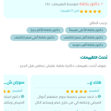
دكتور باطنة
متوسط التقييمات: (5)
(من 17 تقييم)
ترتيب النتائج:
دكتور باطنة الأعلى تقييماً
دكتور باطنة الأكثر حجزا
دكتور باطنة أقل سعر للكشف
دكتور باطنة أعلى سعر للكشف
دكتور باطنة أقرب موعد
أحدث التقييمات:
شوف أحدث تقييمات دكاترة باطنة علشان تتطمن قبل الحجز :
هناء ع...
سوزان ش...
التقييم :
التقييم :
د احمد سمير خمسة نجوم متفهم أحوال
دكتور اسلام 
المرضي وخاصه الي من خارج مصر ويساعد الكل
المريض ويكشف ك