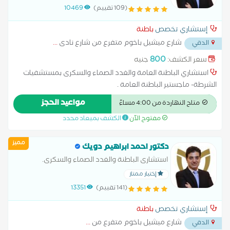
جامعة عين شمس - الزمالة المصرية للباطنة
(109 تقييم)
10469
العامة.
إستشاري تخصص
باطنة
شارع ميشيل باخوم متفرع من شارع نادى
...
الدقي
800
سعر الكشف:
جنيه
استشاري الباطنة العامة والغدد الصماء والسكرى بمستشفيات
الشرطة- ماجستير الباطنة العامة .
مواعيد الحجز
متاح النهاردة من 4:00 مساءً
مفتوح الآن
الكشف بميعاد محدد
مميز
دكتور احمد ابراهيم دويك
استشارى الباطنة والغدد الصماء والسكرى.
إختيار ممتاز
(141 تقييم)
13351
إستشاري تخصص
باطنة
شارع ميشيل باخوم متفرع من
...
الدقي