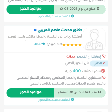
جامعة عين شمس خبرة في تشخيص وعلاج أمراض الجهاز الهضمي
والكبد والأمراض المعدية خبرة في مناظير الجهاز الهضمي ( المعدة
مواعيد الحجز
متاح من يوم 2026-08-10
والقولون والقنوات المرارية ......إلخ ) عضو الجمعية المصرية لأبحاث
الكشف باسبقية الحضور
الكبد والجهاز الهضمي
دكتور مدحت عاصم العريبي
أستشاري امراض الباطنة والجهاز والكبد رئيس قسم
الباطنة ومناظير الجهاز الهضمي بمستشفى 6 اكتوبر
(30 تقييم)
4837
للتأمين الصحي
إستشاري تخصص
باطنة
ش التحرير الدقي
...
الدقي
400
سعر الكشف:
جنيه
استشاري الباطنة والجهاز الهضمي ومناظير الجهاز الهضمي
ورئيس قسم الباطنة ووحده المناظير بالتامين الصحي
مواعيد الحجز
متاح النهاردة من 6:30 مساءً
الكشف باسبقية الحضور