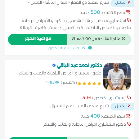
شارع سعيد ذو الفقار - ميدان الباشا - المنيل -
المنيل
عمارة
...
500
سعر الكشف:
جنيه
استشاري مناظير الجهاز الهضمي و الكبد و الأمراض الباطنه -
ماجستير الامراض الباطنه القصر العينى جامعة القاهرة - الزمالة
المصرية للجهاز الهضمي والكبد والمناظير * عضو الجمعية الأوروبية
مواعيد الحجز
متاح النهاردة من 7:00 مساءً
للجهاز الهضمى والكبد * عضو الجمعية العربية لدراسة مرض السكر
الكشف باسبقية الحضور
والميتابوليزم * عضو الجمعية المصرية للأمراض الباطنة * عضو
الجمعية المصرية لضغط الدم المرتفع
دكتور احمد عبد الباقي
دكتور استشاري امراض الباطنه والقلب والسكر
والغدد الصماء
(5 تقييم)
1492
إستشاري تخصص
باطنة
شارع متحف المنيل امام السنترال
...
المنيل
400
سعر الكشف:
جنيه
دكتور استشاري امراض الباطنة والقلب والسكر