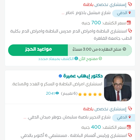
إستشاري تخصص
باطنة
شارع ميشيل باخوم ،امام
...
الدقي
700
سعر الكشف:
جنيه
استشاري الباطنة وامراض الدم مدرس الباطنة وامراض الدم بكلية
الطب جامعة القاهرة
مواعيد الحجز
متاح النهاردة من 3:00 مساءً
مفتوح الآن
الكشف بميعاد محدد
دكتور إيهاب عميرة
استشاري امراض الباطنة و السكر و الغدد والمناعة.
(6 تقييم)
2041
إستشاري تخصص
باطنة
شارع التحرير ناصية سليمان جوهر ميدان الدقي.
...
الدقي
400
سعر الكشف:
جنيه
استشاري ورئيس أقسام الباطنة ، مستشفي 6 أكتوبر بالدقي