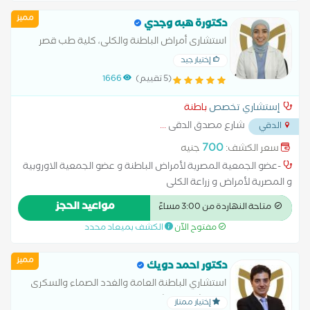
مميز
دكتورة هبه وجدي
استشارى أمراض الباطنة والكلى، كلية طب قصر
العينى، جامعة القاهرة
إختيار جيد
(5 تقييم)
1666
إستشاري تخصص
باطنة
شارع مصدق الدقى
...
الدقي
700
سعر الكشف:
جنيه
-عضو الجمعية المصرية لأمراض الباطنة و عضو الجمعية الاوروبية
و المصرية لأمراض و زراعة الكلى
مواعيد الحجز
متاحة النهاردة من 3:00 مساءً
مفتوح الآن
الكشف بميعاد محدد
مميز
دكتور احمد دويك
استشاري الباطنة العامة والغدد الصماء والسكرى
بمستشفيات الشرطة- ماجستير الباطنة العامة ,
إختيار ممتاز