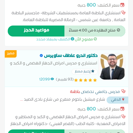
800
سعر الكشف:
جنيه
استشاري الباطنة العامة بمستشفيات الشرطة- ماجستير الباطنة
العامة , جامعة عين شمس - الزمالة المصرية للباطنة العامة.
مواعيد الحجز
متاح النهاردة من 4:00 مساءً
مفتوح الآن
الكشف بميعاد محدد
مميز
دكتور اندرو عاطف ساويرس
استشاري و مدرس امراض الجهاز الهضمى و الكبد و
المناظير و الامراض المعديه وفحص الموجات
إختيار ممتاز
الصوتيه البطن (سونار) الامعاء -كليه الطب (القصر
(93 تقييم)
12099
العينى).
مدرس جامعي تخصص
باطنة
شارع ميشيل باخوم متفرع من شارع نادى الصيد
...
الدقي
800
سعر الكشف:
جنيه
استشاري و مدرس امراض الجهاز الهضمى و الكبد و المناظير و
الامراض المعديه -كليه الطب (القصر العينى) -دكتوراه امراض الجهاز
الهضمي و المناظير و الكبد -عضو فريق زراعة الكبد بالقصر العيني -