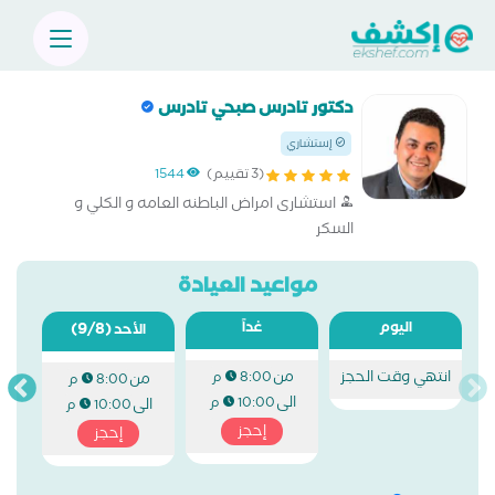
دكتور تادرس صبحي تادرس
إستشاري
(3 تقييم)
1544
استشارى امراض الباطنه العامه و الكلي و
السكر
مواعيد العيادة
اليوم
غداً
(9/8)
الأحد
انتهي وقت الحجز
من
8:00 م
من
8:00 م
الى
10:00 م
الى
10:00 م
إحجز
إحجز