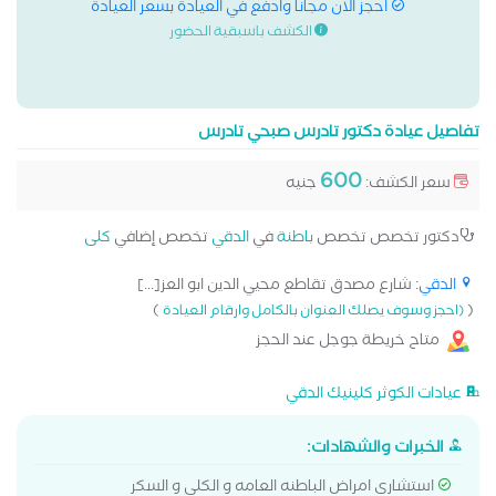
احجز الان مجانا وادفع في العيادة بسعر العيادة
الكشف باسبقية الحضور
تفاصيل عيادة دكتور تادرس صبحي تادرس
600
سعر الكشف:
جنيه
دكتور تخصص تخصص
باطنة
في
الدقي
تخصص إضافي
كلى
الدقي
: شارع مصدق تقاطع محيي الدين ابو العز[...]
)
(
(احجز وسوف يصلك العنوان بالكامل وارقام العيادة
متاح خريطة جوجل عند الحجز
عيادات الكوثر كلينيك الدقي
الخبرات والشهادات:
استشارى امراض الباطنه العامه و الكلي و السكر