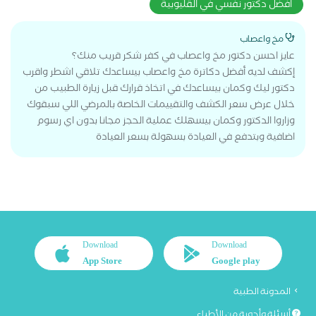
افضل دكتور نفسي في القليوبية
مخ واعصاب
عايز احسن دكتور مخ واعصاب في كفر شكر قريب منك؟
إكشف لديه أفضل دكاترة مخ واعصاب بيساعدك تلاقي اشطر واقرب
دكتور ليك وكمان بيساعدك في اتخاذ قرارك قبل زيارة الطبيب من
خلال عرض سعر الكشف والتقييمات الخاصة بالمرضي اللي سبقوك
وزاروا الدكتور وكمان بيسهلك عملية الحجز مجانا بدون اي رسوم
اضافية وبتدفع في العيادة بسهولة بسعر العيادة
Download
Download
App Store
Google play
المدونة الطبية
أسئلة وأجوبة من الأطباء