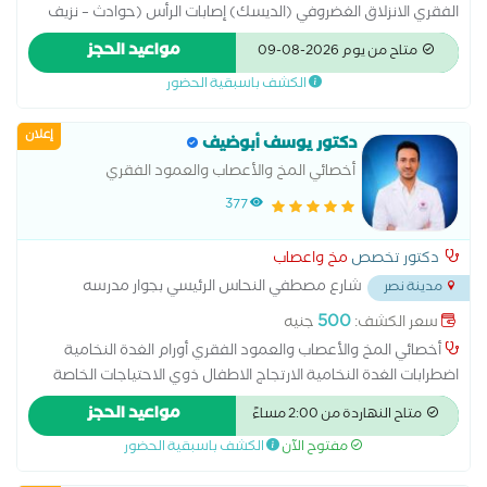
الفقري الانزلاق الغضروفي (الديسك) إصابات الرأس (حوادث – نزيف
بالمخ) نزيف أو جلطة في المخ (في بعض الحالات الجراحية) تشوهات
مواعيد الحجز
متاح من يوم 2026-08-09
العمود الفقري ضغط على الأعصاب (زي عرق النسا) استسقاء المخ
الكشف باسبقية الحضور
(تجمع السوائل) بعض حالات الصرع (جراحيًا)
إعلان
دكتور يوسف أبوضيف
أخصائي المخ والأعصاب والعمود الفقري
377
دكتور تخصص
مخ واعصاب
شارع مصطفي النحاس الرئيسي بجوار مدرسه
مدينة نصر
المنهل
...
500
سعر الكشف:
جنيه
أخصائي المخ والأعصاب والعمود الفقري أورام الغدة النخامية
اضطرابات الغدة النخامية الارتجاج الاطفال ذوي الاحتياجات الخاصة
الانزلاق الغضروفى القطني الانزلاق الغضروفي العنقي التشنجات
مواعيد الحجز
متاح النهاردة من 2:00 مساءً
ونوبات الصرع للاطفال التصلب المتعدد الجلطات الدماغية الشلل
مفتوح الآن
الكشف باسبقية الحضور
بأنواعه الصداع والام العصب الخامس الصرع النزيف الدماغي حالات
التوحد وفرط الحركة سرطان المخ شلل الأطفال ضعف الحركة علاج