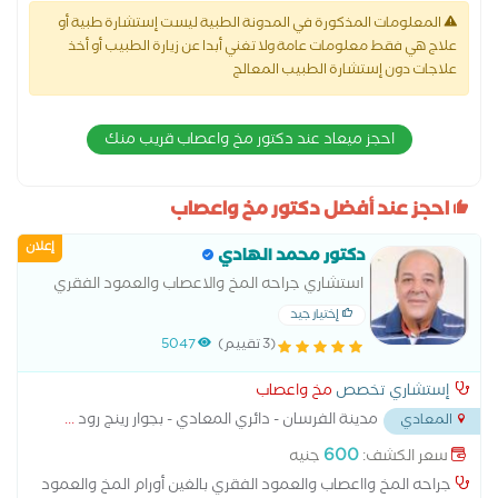
المعلومات المذكورة في المدونة الطبية ليست إستشارة طبية أو
علاج هي فقط معلومات عامة ولا تغني أبدا عن زيارة الطبيب أو أخذ
علاجات دون إستشارة الطبيب المعالج
احجز ميعاد عند دكتور مخ واعصاب قريب منك
احجز عند أفضل دكتور مخ واعصاب
إعلان
دكتور محمد الهادي
استشاري جراحه المخ والاعصاب والعمود الفقري
إختيار جيد
(3 تقييم)
5047
إستشاري تخصص
مخ واعصاب
مدينة الفرسان - دائري المعادي - بجوار رينج رود
...
المعادي
600
سعر الكشف:
جنيه
جراحه المخ وااعصاب والعمود الفقري بالغين أورام المخ والعمود