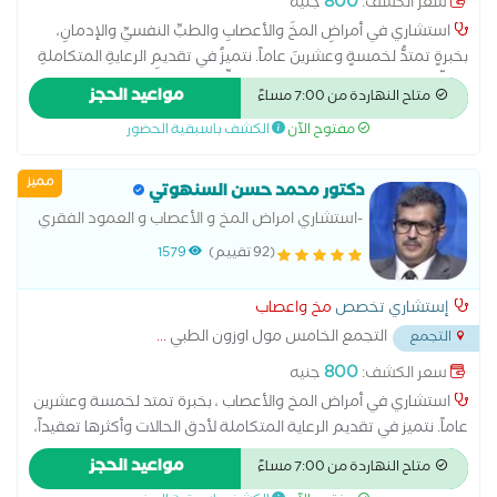
800
سعر الكشف:
جنيه
استشاري في أمراضِ المخِّ والأعصابِ والطبِّ النفسيِّ والإدمانِ،
بخبرةٍ تمتدُّ لخمسةٍ وعشرينَ عاماً. نتميزُ في تقديمِ الرعايةِ المتكاملةِ
لأدقِّ الحالاتِ وأكثرِها تعقيداً، مع سجلٍّ حافلٍ في علاجِ العديدِ من
مواعيد الحجز
متاح النهاردة من 7:00 مساءً
الحالاتِ المعقدةِ وتحقيقِ نسبِ شفاءِ عاليةٍ، مدعومينَ بشهاداتٍ
مفتوح الآن
الكشف باسبقية الحضور
مرموقةٍ من جامعاتٍ عالميةٍ، بالإضافةِ إلى خبرةٍ دوليةٍ في العديدِ من
دولِ العالمِ، مستخدمينَ أحدثَ الأساليبِ العلميةِ في علاجِ السكتاتِ
مميز
الدماغيةِ، التشنجاتِ الصرعيةِ، حالاتِ الرعاشِ، الباركنسون، وحالاتِ
دكتور محمد حسن السنهوتي
الأعصابِ المعقدةِ، مع توفيرِ متابعةٍ مستمرةٍ للمريضِ.
-استشاري امراض المخ و الأعصاب و العمود الفقري
(92 تقييم)
1579
إستشاري تخصص
مخ واعصاب
التجمع الخامس مول اوزون الطبي
...
التجمع
800
سعر الكشف:
جنيه
استشاري في أمراض المخ والأعصاب ، بخبرة تمتد لخمسة وعشرين
عاماً. نتميز في تقديم الرعاية المتكاملة لأدق الحالات وأكثرها تعقيداً،
مع سجل حافل في علاج العديد من الحالات المعقدة وتحقيق نسب
مواعيد الحجز
متاح النهاردة من 7:00 مساءً
شفاء عالية، مدعومين بشهادات مرموقة من جامعات عالمية،