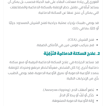
الفوري إلى زيادة معدلات البقاء على قيد الحياة فحسب، بل يمكن أن
يساعد أيضًا في تقليل خطر الإصابة بالسكتة الدماغية والمضاعفات
التي يمكن أن تنتج عنها عن السكتة الدماغية.
قد يوصي طبيبك بإجراء عملية جراحية لفتح الشريان المسدود جزئيًا
أو كليًا، بما في ذلك:
فتح الشريان (CEA).
قم بتركيب قوس مرن في الأماكن الضيقة.
2. علاج السكتة الدماغية النّزْفِيّة
قد تساعد الجراحة في علاج السكتة الدماغية النزفية أو منع سكتة
دماغية أخرى. إذا كان الشخص معرضًا لخطر مرتفع ومتزداد للإصابة
بتمدد الأوعية الدموية أو تمزق الأوعية الدموية، فقد يوصي الطبيب
بأي من الإجراءات التالية:
بَضع أمهات الدم (Aneurysm clipping).
جَدْل أو لَفّ أو ربط أمّ الدمّ.
إزالة الأوعية الدموية المشوهة.