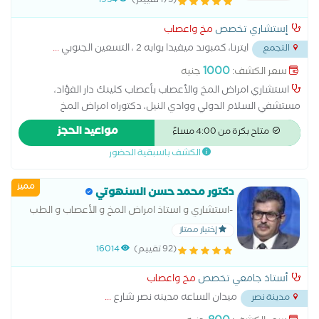
(173 تقييم)
1954
إستشاري تخصص
مخ واعصاب
ايترنا، كمبوند ميفيدا بوابه 2 ، التسعين الجنوبي
...
التجمع
1000
سعر الكشف:
جنيه
استشاري امراض المخ والأعصاب بأعصاب كلينك دار الفؤاد،
مستشفي السلام الدولي ووادي النيل، دكتوراه امراض المخ
والأعصاب جامعه القاهره، ماجستير امراض المخ والأعصاب جامعه
مواعيد الحجز
متاح بكرة من 4:00 مساءً
القاهره، زميل جامعه ليون بفرنسا اخصائي سابق بمستشفيات
الكشف باسبقية الحضور
الشرطه بالقاهره، مجمع الملك فهد الطبي العسكري بالمنطقه
الشرقيه بالمملكه العربيه السعوديه.. بالنسبه للرضع و الاطفال
مميز
الطبيب يعالج حالات التشنجات و الصرع و الصداع و ما شابه فقط (لا
دكتور محمد حسن السنهوتي
يعالج حالات تأخر الحركه و الكلام او القدرات الذهنيه)
-استشاري و استاذ امراض المخ و الأعصاب و الطب
النفسي
إختيار ممتاز
(92 تقييم)
16014
أستاذ جامعي تخصص
مخ واعصاب
ميدان الساعه مدينه نصر شارع
...
مدينة نصر