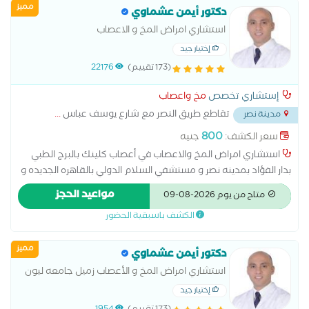
مميز
الاطفال المصابين بالشلل الدماغي علاج التشنجات العصبية عند
دكتور أيمن عشماوي
الأطفال علاج حالات الحركات اللارادية علاج حالات الشلل الدماغي
استشاري امراض المخ و الاعصاب
علاج حالات تأخر المشي علاج حالات ضمور العضلات و التهابات
إختيار جيد
الاعصاب لدى الاطفال علاج حالات فرط الحركة علاج لين العظام عند
(173 تقييم)
22176
الأطفال
إستشاري تخصص
مخ واعصاب
تقاطع طريق النصر مع شارع يوسف عباس
...
مدينة نصر
800
سعر الكشف:
جنيه
استشاري امراض المخ والاعصاب في أعصاب كلينك بالبرج الطبي
بدار الفؤاد بمدينه نصر و مستشفي السلام الدولي بالقاهره الجديده و
مستشفي وادي النيل - دكتوراه و ماجستير أمراض المخ و الاعصاب -
مواعيد الحجز
متاح من يوم 2026-08-09
جامعه القاهره - زميل جامعه ليون - فرنسا - بكالوريوس الطب و
الكشف باسبقية الحضور
الجراحه - جامعه عين شمس - متاح بالعياده فحص رسم المخ عادي
و مطول لجميع الاعمار - بالنسبه الاطفال : يقوم الدكتور بالكشف
مميز
علي حالات زياده كهرباء المخ و الصرع و التشنجات و الصداع ما شابه
دكتور أيمن عشماوي
فقط .
استشاري امراض المخ و الأعصاب زميل جامعه ليون
إختيار جيد