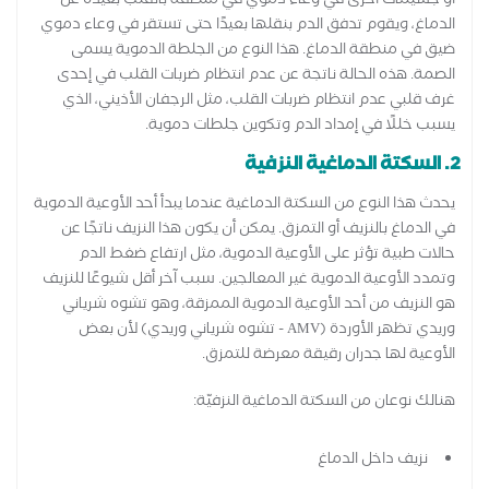
أو جسيمات أخرى في وعاء دموي في منطقة بالقلب بعيدة عن
الدماغ، ويقوم تدفق الدم بنقلها بعيدًا حتى تستقر في وعاء دموي
ضيق في منطقة الدماغ. هذا النوع من الجلطة الدموية يسمى
الصمة. هذه الحالة ناتجة عن عدم انتظام ضربات القلب في إحدى
غرف قلبي عدم انتظام ضربات القلب، مثل الرجفان الأذيني، الذي
يسبب خللًا في إمداد الدم وتكوين جلطات دموية.
2. السكتة الدماغية النزفية
يحدث هذا النوع من السكتة الدماغية عندما يبدأ أحد الأوعية الدموية
في الدماغ بالنزيف أو التمزق. يمكن أن يكون هذا النزيف ناتجًا عن
حالات طبية تؤثر على الأوعية الدموية، مثل ارتفاع ضغط الدم
وتمدد الأوعية الدموية غير المعالجين. سبب آخر أقل شيوعًا للنزيف
هو النزيف من أحد الأوعية الدموية الممزقة، وهو تشوه شرياني
وريدي تظهر الأوردة (AMV - تشوه شرياني وريدي) لأن بعض
الأوعية لها جدران رقيقة معرضة للتمزق.
هنالك نوعان من السكتة الدماغية النزفيّة:
نزيف داخل الدماغ