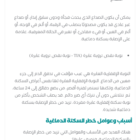
الصداع
يمكن أن يكون الصداع الذي يحدث فجأة ودون سابق إنذار، أو صداع
غير عادي قد يكون مصحوبًا بتصلب في الرقبة، أو ألم في الوجه، أو
ألم في العين، أو قيء مفاجئ، أو تغير في الحالة المعرفية، علامة
على الإصابة بسكتة دماغية.
نوبة نقص تروية عابرة (TIA - نوبة نقص تروية عابرة)
النوبة الإقفارية العابرة هي عيب مؤقت في تدفق الدم إلى جزء
معين من الدماغ. النوبة الإقفارية العابرة لها نفس أعراض السكتة
الدماغية، ولكنها تستمر لفترة أقصر، من بضع دقائق إلى 24 ساعة،
ثم تتلاشى دون أن تترك أي ضرر دائم. قد يصاب الشخص بأكثر من
نوبة سكتة إقفارية عابرة مفردة، تزيد من خطر الإصابة بسكتة
دماغية شديدة.
أسباب وعوامل خطر السكتة الدماغية
هناك العديد من الأسباب والعوامل التي تزيد من خطر الإصابة