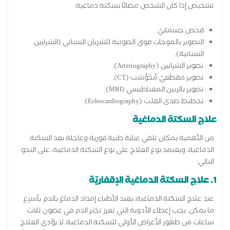
تشخيص إذا كان الشخص مصابًا بسكتة دماغية:
فحص جسمانيّ.
التصوير بالموجات فوق الصوتية للشريان السباتي (الشرايين
السباتية).
تصوير الشرايين (Arteriography).
تصوير مقطعيّ مُحَوْسَب (CT).
تصوير بالرنين المغناطيسي (MRI).
تخطيط صدى القلب (Echocardiography).
علاج السكتة الدماغية
من الأهمية بمكان تلقي عناية طبية فورية وعاجلة بعد السكتة
الدماغية، ويعتمد نوع العلاج على نوع السكتة الدماغية، على النحو
التالي:
1. علاج السكتة الدماغية الإقفاريّة
عند علاج السكتة الدماغية، يعيد الأطباء إمداد الدماغ بالدم بأسرع
ما يمكن. يجب إعطاء الأدوية التي تعزز تخثر الدم في غضون ثلاث
ساعات من ظهور الأعراض الأولى للسكتة الدماغية. لا يؤدي العلاج