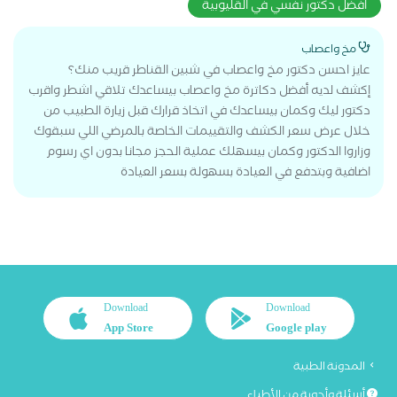
افضل دكتور نفسي في القليوبية
مخ واعصاب
عايز احسن دكتور مخ واعصاب في شبين القناطر قريب منك؟
إكشف لديه أفضل دكاترة مخ واعصاب بيساعدك تلاقي اشطر واقرب
دكتور ليك وكمان بيساعدك في اتخاذ قرارك قبل زيارة الطبيب من
خلال عرض سعر الكشف والتقييمات الخاصة بالمرضي اللي سبقوك
وزاروا الدكتور وكمان بيسهلك عملية الحجز مجانا بدون اي رسوم
اضافية وبتدفع في العيادة بسهولة بسعر العيادة
Download
Download
App Store
Google play
المدونة الطبية
أسئلة وأجوبة من الأطباء