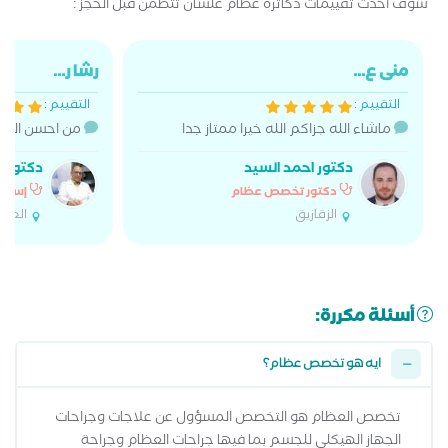
شوف أحدث تقييمات دكاترة عظام علشان تتطمن قبل الحجز :
منى ع...
رشا ر...
التقييم :
التقييم :
ماشاء الله جزاكم الله خيرا ممتاز جدا
من احسن الدكا
دكتور احمد السيد
دكتور 
دكتور تخصص عظام
إستش
الزقازيق
العاش
أسئلة مكررة:
ايه هو تخصص عظام؟
تخصص العظام هو التخصص المسؤول عن علاجات وجراحات
الجهاز الهيكلي للجسم بما فيها جراحات العظام وجراحة