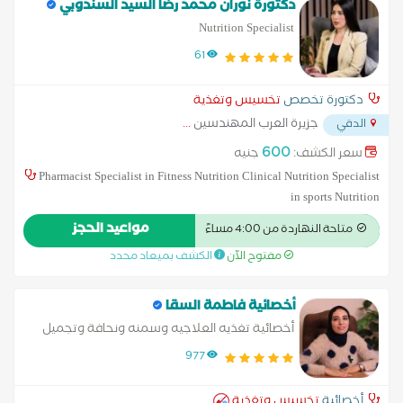
دكتورة نوران محمد رضا السيد السندوبي
Nutrition Specialist
61
دكتورة تخصص
تخسيس وتغذية
جزيرة العرب المهندسين
...
الدقي
600
سعر الكشف:
جنيه
Pharmacist Specialist in Fitness Nutrition Clinical Nutrition Specialist
in sports Nutrition
مواعيد الحجز
متاحة النهاردة من 4:00 مساءً
مفتوح الآن
الكشف بميعاد محدد
أخصائية فاطمة السقا
أخصائية تغذيه العلاجيه وسمنه ونحافة وتجميل
لاجراحى
977
أخصائية
تخسيس وتغذية