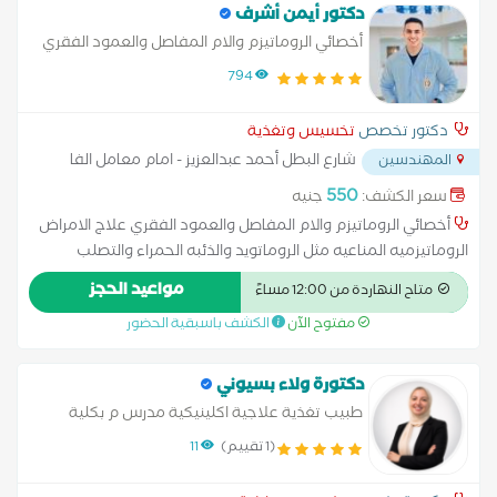
دكتور أيمن أشرف
أخصائي الروماتيزم والام المفاصل والعمود الفقري
794
دكتور تخصص
تخسيس وتغذية
شارع البطل أحمد عبدالعزيز - امام معامل الفا
المهندسين
...
550
سعر الكشف:
جنيه
أخصائي الروماتيزم والام المفاصل والعمود الفقري علاج الامراض
الروماتيزميه المناعيه مثل الروماتويد والذئبه الحمراء والتصلب
الفقاري المناعي الحقن الموضعي لخشونه الركبتين ( بمضادات التهاب
مواعيد الحجز
متاح النهاردة من 12:00 مساءً
- مواد زيتيه - سحب الرشح الالتهابي )
مفتوح الآن
الكشف باسبقية الحضور
دكتورة ولاء بسيوني
طبيب تغذية علاجية اكلينيكية مدرس م بكلية
الطب
(1 تقييم)
11