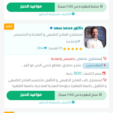
الالم و التخدير كلية طب القصر العينى جامعة القاهرة عضو الجمعية
مواعيد الحجز
متاحة النهاردة من 7:00 مساءً
المصرية للتغذية
الكشف باسبقية الحضور
مميز
دكتور محمد سعد
استشارى العلاج الطبيعى و التغذية و التخسيس
إختيار جيد
(17 تقييم)
3314
إستشاري تخصص
تخسيس وتغذية
شارع مصدق تقاطع محيي الدين ابو العز
...
المهندسين
500
سعر الكشف:
جنيه
استشارى طب العلاج الطبيعى و التأهيل ماجستير العلاج الطبيعى
و التأهيل جامعة القاهرة دبلومة التغذية العلاجية جامعة القاهرة
عضو الجمعية المصرية لدراسة السمنة عضو الجمعية المصرية العربية
مواعيد الحجز
متاح النهاردة من 7:00 مساءً
للتغذية الصحية و العلاجية
الكشف باسبقية الحضور