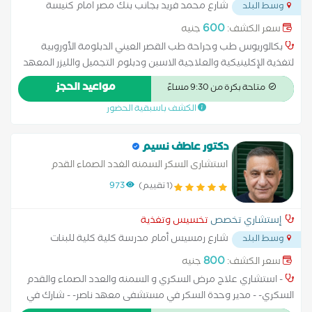
شارع محمد فريد بجانب بنك مصر امام كنيسة
وسط البلد
سان جوزيف
...
600
سعر الكشف:
جنيه
بكالوريوس طب وجراحة طب القصر العيني الدبلومة الأوروبية
لتغذية الإكلينيكية والعلاجية الاسبن ودبلوم التجميل والليزر المعهد
القومى لتدريب الاطباء دبلوم النساء والتجميل النسائى طب القصر
مواعيد الحجز
متاحة بكرة من 9:30 مساءً
العيني جامعة القاهرة
الكشف باسبقية الحضور
دكتور عاطف نسيم
استشارى السكر السمنه الغدد الصماء القدم
السكرى
(1 تقييم)
973
إستشاري تخصص
تخسيس وتغذية
شارع رمسيس أمام مدرسة كلية كلية للبنات
وسط البلد
قبل مطلع كوبرى احمد سعيد على اليمين
...
800
سعر الكشف:
جنيه
- استشاري علاج مرض السكري و السمنه والعدد الصماء والقدم
السكري- - مدير وحدة السكر في مستشفى معهد ناصر- - شارك في