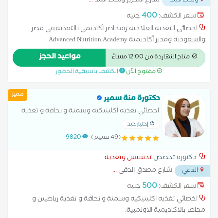
شارع التحرير وسط البلد
...
وسط البلد
400
سعر الكشف:
جنيه
اخصائي التغذيه العلاجيه ومحاضر أكاديمي بالتغذية في مصر
والسعوديه ومدير أكاديمية Advanced Nutrition Academy
مواعيد الحجز
متاح النهاردة من 12:00 مساءً
مفتوح الآن
الكشف باسبقية الحضور
مميز
دكتورة منة سمير
اخصائي تغذيه اكلينيكيه وسمنة و نحافة و تغذية
رياضيين و محاضر بالاكاديمية الاولمبية
إختيار جيد
(49 تقييم)
9820
دكتورة تخصص
تخسيس وتغذية
شارع مصدق الدقى
...
الدقي
500
سعر الكشف:
جنيه
اخصائي تغذيه اكلينيكيه وسمنة و نحافة و تغذية رياضيين و
محاضر بالاكاديمية الاولمبية.