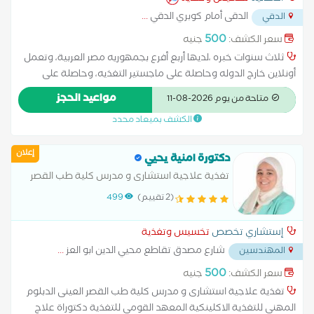
الدقى أمام كوبري الدقي
...
الدقي
500
سعر الكشف:
جنيه
ثلاث سنوات خبره ،لديها أربع أفرع بجمهوريه مصر العربية، وتعمل
أونلاين خارج الدوله وحاصلة على ماجستير التغذيه، وحاصلة على
دبلومة التجميل
مواعيد الحجز
متاحة من يوم 2026-08-11
الكشف بميعاد محدد
إعلان
دكتورة امنية يحيي
تغذية علاجية استشارى و مدرس كلية طب القصر
العينى
(2 تقييم)
499
إستشاري تخصص
تخسيس وتغذية
شارع مصدق تقاطع محيي الدين ابو العز
...
المهندسين
500
سعر الكشف:
جنيه
تغذية علاجية استشارى و مدرس كلية طب القصر العينى الدبلوم
المهنى للتغذية الاكلينكية المعهد القومى للتغذية دكتوراة علاج