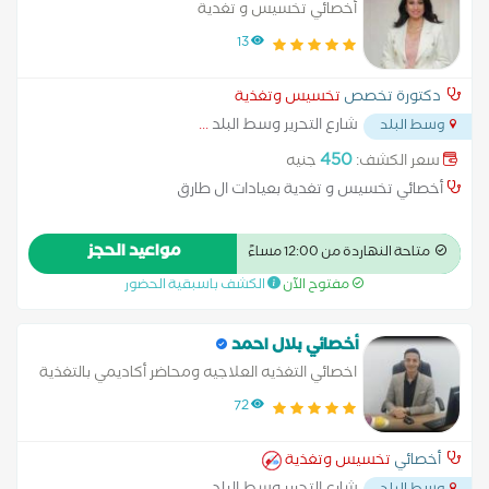
أخصائي تخسيس و تغدية
13
دكتورة تخصص
تخسيس وتغذية
شارع التحرير وسط البلد
...
وسط البلد
450
سعر الكشف:
جنيه
أخصائي تخسيس و تغدية بعيادات ال طارق
مواعيد الحجز
متاحة النهاردة من 12:00 مساءً
مفتوح الآن
الكشف باسبقية الحضور
أخصائي بلال احمد
اخصائي التغذيه العلاجيه ومحاضر أكاديمي بالتغذية
في مصر والسعوديه
72
أخصائي
تخسيس وتغذية