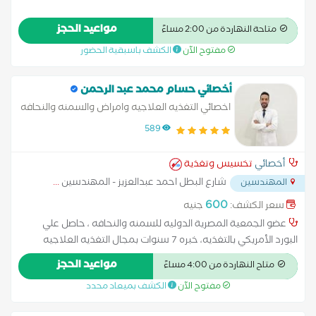
مواعيد الحجز
متاحة النهاردة من 2:00 مساءً
مفتوح الآن
الكشف باسبقية الحضور
أخصائي حسام محمد عبد الرحمن
اخصائي التغذيه العلاجيه وامراض والسمنه والنحافه
589
أخصائي
تخسيس وتغذية
شارع البطل احمد عبدالعزيز - المهندسين
...
المهندسين
600
سعر الكشف:
جنيه
عضو الجمعية المصرية الدوليه للسمنه والنحافه ، حاصل علي
البورد الأمريكي بالتغذيه، خبره 7 سنوات بمجال التغذيه العلاجيه
والسمنه والنحافه ، متخصص في دعم الجسم بالفيتامينات
مواعيد الحجز
متاح النهاردة من 4:00 مساءً
والمعادن ، اخصائي تنسيق القوام اللاجراحي
مفتوح الآن
الكشف بميعاد محدد