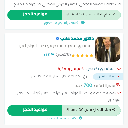
والنحافه المعهد القومي للجهاز الحركي العصبي دكتوراه م العلاج
الطبيعي والليزر .ماجستير التغذيه العلاجيه جامعه القاهره , الدبلوم
مواعيد الحجز
متاح النهاردة من 8:00 مساءً
المهني ف الليزر المعهد القومي لليزر ، شهاده البورد الامريكي ف
الكشف باسبقية الحضور
التغذيه ، 10 سنوات خبره القصر العيني 20 سنه خبره اداره الجوده
والمنشات الصحيه واداره وحده السمنه والتغذيه . دكتوراه واستاذ
مساعد dermatological clinical practice ....العلاج الطبيعي لامراض
دكتور محمد غلاب
العظام والتاهيل ،اصابات الملاعب
استشاري التغذية العلاجية و نحت القوام الغير
جراحي
(9 تقييم)
858
إستشاري تخصص
تخسيس وتغذية
شارع الجهاد ميدان لبنان المهندسين
...
المهندسين
700
سعر الكشف:
جنيه
تغذية علاجية و نحت القوام الغير جراحي-حقن كو انزايم -حقن
مونجارو
مواعيد الحجز
متاح النهاردة من 7:00 مساءً
الكشف بميعاد محدد