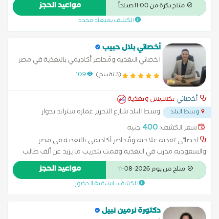
العديد من الأبحاث الدولية حول مرض السكري- مبتكر ومطور تقنية
مواعيد الحجز
متاح بكرة من 11:00 صباحاً
العلاج بالحقن الوريدي العكسي لعلاج القدم السكري- الوحيد في
الكشف بميعاد محدد
الشرق الأوسط المتخصص في علاج القدم السكرية دون جراحه
الحقن الوريدي العكسي وجهاز ديرماباس الأمريكي هو الوحيد
أخصائي بلال حبيب
اخصائي التغذيه ومُحاضر أكاديمي بالتغذية في مصر
والسعوديه
(3 تقييم)
109
أخصائي
تخسيس وتغذية
وسط البلد شارع التحرير عماره ستراند بجوار
وسط البلد
مترو محمد نجيب
...
400
سعر الكشف:
جنيه
اخصائي تغذيه علاجيه ومُحاضر أكاديمي بالتغذية في مصر
والسعوديه مدرب في التغذيه وقمت بتدريب ما يزيد عن ألف طالب
وخريج في مجال التغذيه العلاجيه في مختلف دول الوطن العربي
مواعيد الحجز
متاح من يوم 2026-08-11
ومدير شركة نيوتريكو للأغذيه الصحيه
الكشف باسبقية الحضور
دكتورة نرمين نبيل