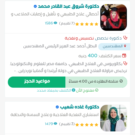
دكتورة شروق عبد القادر محمد
أخصائي علاج الطبيعي و تأهيل و إصابات الملاعب و
تغذية العلاجية
(7 تقييم)
1586
دكتورة تخصص
تخسيس وتغذية
البطل أحمد عبد العزيز الرئيسي المهندسين
المهندسين
الدور الخامس
...
400
سعر الكشف:
جنيه
بكالوريوس في العلاج الطبيعي، جامعة مصر للعلوم والتكنولوجيا.
ترخيص مزاولة العلاج الطبيعي في دولة أيرلندا و ألمانيا نوردراين . -
أساسيات العلاج الطبيعي للأطفال، جامعة كلية لندن. - دكتوراه
مواعيد الحجز
متاحة النهاردة من 4:00 مساءً
سريرية، جامعة ميشيغان-فلينت. - دبلوم كرة القدم من الفيفا. -
مفتوح الآن
الكشف بميعاد محدد
العلاج الطبيعي للقلب والرئة، المركز الأيرلندي للتدريب والتعليم. -
دبلوم التغذية السريرية (الغمر عن بُعد) من كلية كامبريدج وأكاديمية
فينيكس البريطانية. Bachelor's degree in Physiotherapy, Misr
دكتورة غاده شعيب
University for Science and Technology. Official licence of Clinical
استشاري التغذية العلاجية وعلاج السمنة والنحافة
practice in Ireland and Germany Nordrhein. -Fundamental Pediatrics
– كلية طب القصر العيني، جامعة القاهرة متخصصة
(3 تقييم)
1479
Physiotherapy at UCL University. -Clinical Doctorate Degree, Michigan-
في إعداد البرامج الغذائية العلاجية للحالات المرضية
Flint University. -FIFA Football Diploma. -Cardiopulmonary