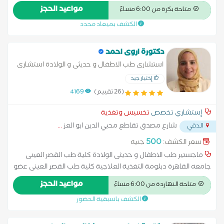
مواعيد الحجز
متاحة بكرة من 6:00 مساءً
الكشف بميعاد محدد
دكتورة اروى احمد
استشارى طب الاطفال و حديثى و الولادة استشارى
التغذية العلاجية
إختيار جيد
(26 تقييم)
4169
إستشاري تخصص
تخسيس وتغذية
شارع مصدق تقاطع محيي الدين ابو العز
...
الدقي
500
سعر الكشف:
جنيه
ماجستير طب الاطفال و حديثى الولادة كلية طب القصر العينى
جامعه القاهرة دبلومة التغذية العلاجية كلية طب القصر العينى عضو
الجمعية المصرية للتغذية العلاجية عضو الجمعية المصرية لطب
مواعيد الحجز
متاحة النهاردة من 6:00 مساءً
الاطفال و حديثى الولاده استشارى طب الاطفال مستشفي نيو جيزة
الكشف باسبقية الحضور