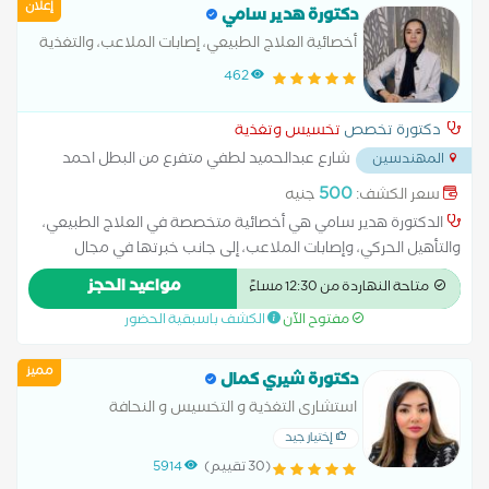
إعلان
دكتورة هدير سامي
أخصائية العلاج الطبيعي، إصابات الملاعب، والتغذية
العلاجية
462
دكتورة تخصص
تخسيس وتغذية
شارع عبدالحميد لطفي متفرع من البطل احمد
المهندسين
عبد العزيز المهندسين
...
500
سعر الكشف:
جنيه
الدكتورة هدير سامي هي أخصائية متخصصة في العلاج الطبيعي،
والتأهيل الحركي، وإصابات الملاعب، إلى جانب خبرتها في مجال
التغذية العلاجية. تتميز بأسلوب علاجي متكامل يجمع بين التشخيص
مواعيد الحجز
متاحة النهاردة من 12:30 مساءً
الدقيق، والتدخلات العلاجية المتقدمة، والدعم الغذائي الفعّال
مفتوح الآن
الكشف باسبقية الحضور
لتحسين الحالة الصحية والأداء البدني للمرضى والرياضيين على حد
سواء. تقدّم د. هدير برامج مخصصة لإعادة التأهيل بعد الإصابات
مميز
والجراحات، بالإضافة إلى خطط تغذية علمية مصممة بحسب الحالة
دكتورة شيري كمال
الصحية والأهداف الشخصية، وذلك وفقًا لأحدث المعايير العالمية في
استشارى التغذية و التخسيس و النحافة
العلاج الطبيعي والتغذية. المؤهلات الجامعية: • بكالوريوس العلاج
إختيار جيد
الطبيعي • دبلومة التغذية العلاجية وتأهيل الرياضيين – جامعة
(30 تقييم)
5914
شيفيلد، بريطانيا