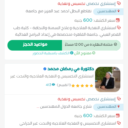
المختلفة خبرة في
إستشاري تخصص
تخسيس وتغذية
Physiotherapy, Irish Training and Educational Center. -Clinical
تقاطع البطل احمد عبد العزيز مع جامعة
المهندسين
Nutrition Diploma (online immersion) from Cambridge College and
الدول العربية
...
British Phoenix Academy.
600
سعر الكشف:
جنيه
استشاري التغذية العلاجية وعلاج السمنة والنحافة – كلية طب
القصر العيني، جامعة القاهرة متخصصة في إعداد البرامج الغذائية
العلاجية للحالات المرضية المختلفة خبرة في التغذية العلاجية
مواعيد الحجز
متاحة النهاردة من 12:00 مساءً
للحالات المزمنة والمعقدة خبرة في متابعة الحالات المرتبطة
مفتوح الآن
الكشف باسبقية الحضور
بالأمراض المزمنة والتغذية السريرية متخصصة في تصميم برامج
غذائية مخصصة تعتمد على الحالة الصحية ونمط الحياة خبرة في
تعديل السلوك الغذائي للأفراد والأسرة لتحقيق نتائج مستدامة
دكتورة مي رمضان محمد
استشارى التخسيس و التغذيه العلاجيه والنحت غير
الجراحى
(1 تقييم)
413
إستشاري تخصص
تخسيس وتغذية
شارع جامعه الدول المهندسين
...
المهندسين
600
سعر الكشف:
جنيه
استشارى التخسيس و التغذيه العلاجيه والنحت غير الجراحى