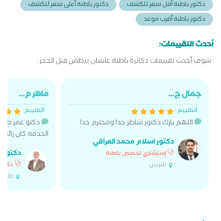
دكتور باطنة أقل سعر للكشف
دكتور باطنة أعلى سعر للكشف
دكتور باطنة أقرب موعد
أحدث التقييمات:
شوف أحدث تقييمات دكاترة باطنة علشان تتطمن قبل الحجز :
جمال ج...
ماهر م...
التقييم :
التقييم :
اللهم بارك دكتور شاطر جدا ومحترم جدا
دكتو عمر صبو
الخدمه كان رائع 
دكتور اسلام محمد العراقي
دكتور ع
إستشاري تخصص باطنة
شربين
دكتور
طلخا