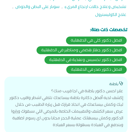
تشخيص وعلاج حالات ارتجاع المريء
,
سونار على البطن والحوض
,
علاج الكوليسترول
تخصصات ذات صلة:
افضل دكتور كلى في الدقهلية
افضل دكتور جهاز هضمي ومناظير في الدقهلية
افضل دكتور تخسيس وتغذية في الدقهلية
افضل دكتور صدر في الدقهلية
باطنة
عايز احسن دكتور باطنة في اجا قريب منك؟
إكشف لديه أفضل دكاترة باطنة بيساعدك تلاقي اشطر واقرب دكتور
ليك وكمان بيساعدك في اتخاذ قرارك قبل زيارة الطبيب من خلال
عرض سعر الكشف والتقييمات الخاصة بالمرضي اللي سبقوك وزاروا
الدكتور وكمان بيسهلك عملية الحجز مجانا بدون اي رسوم اضافية
وبتدفع في العيادة بسهولة بسعر العيادة