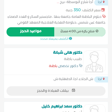
أجا شارع البوسطة -برج
...
اجا
350
سعر الكشف:
جنيه
دبلوم الباطنة العامة جامعة بنها ، ماجستير السكر و الغدد الصماء
جامعة عين شمس ،دبلومة التغذية العلاجية المعهد القومي
للتغذية . مستشفيات جامعة عين شمس، القصر العيني
مواعيد الحجز
متاح بكرة من 4:00 مساءً
الفرنساوي،مستشفى أجا النموذجي،مستشفى المطرية التعليمي
الكشف بميعاد محدد
دكتور هانى شبانة
طبيب باطنة
دكتور تخصص
باطنة
ش الجلاء، اجا، الدقهلية ش
اجا
بيانات العيادة والحجز
دكتور سعد ابراهيم خليل