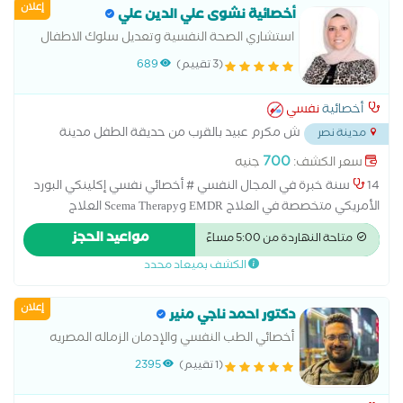
إعلان
أخصائية نشوى علي الدين علي
استشاري الصحة النفسية وتعديل سلوك الاطفال
والمراهقين
(3 تقييم)
689
أخصائية
نفسي
ش مكرم عبيد بالقرب من حديقة الطفل مدينة
مدينة نصر
نصر
...
700
سعر الكشف:
جنيه
14 سنة خبرة في المجال النفسي # أخصائي نفسي إكلينكي البورد
الأمريكي متخصصة في العلاج EMDR وScema Therapy العلاج
بالمخططات المعرفية والعلاج النفسي السلوكي والسلوكي المعرفي
مواعيد الحجز
متاحة النهاردة من 5:00 مساءً
و DBT ماجستير مهني في الصحة النفسية المتكاملة # اخصائي
الكشف بميعاد محدد
تعديل سلوك وتنمية مهارات للأطفال والمراهقين #مدربة معتمدة
للوالدية من الجمعية الامريكية للتربية الايجابية #عضو الجمعية
إعلان
الامريكية والعربية للتربية الايجابية Positive Discipline Association
دكتور احمد ناجي منير
#عضو التحالف العربي لخبراء العلاج النفسي #مدرب معتمد من
أخصائي الطب النفسي والإدمان الزماله المصريه
شركة تميز للتطوير والتدريب المؤسسي # دبلوم صعوبات التعلم
للطب النفسي والإدمان
(1 تقييم)
2395
وتعديل وإدارة السلوك # دبلوم الإرشاد الأسري والنفسي # دبلوم
إعداد مدرب نفسي للأطفال # دبلوم التربية الخاصة # دبلوم