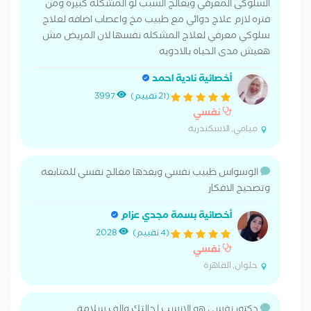
السلوكى المعرفي ويعالج السبب لو المشكله كبيره ومن
فتره لازم علاج دوائي مع طبيب مخ واعصاب اضافه لعلاج
سلوكي معرفي لعلاج المشكله نفسها لان المريض مش
هعيش مدى الحياه بالادويه
أخصائية نادية احمد
(21 تقييم)
3997
نفسي
ميامي, الاسكندرية
الوسواس طبيب نفسي وبعدها معالج نفسي للمتابعه
وتصحيح الافكار
أخصائية بسمة مجدي عزام
(4 تقييم)
2028
نفسي
حلوان, القاهرة
دكتور نفسي هو الانسب لحالتك والف سلامة