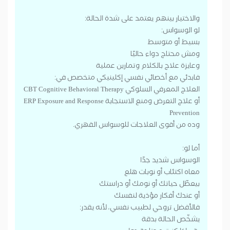
والاختيار بينهم يعتمد على شدة الحالة:
لو الوسواس:
بسيط أو متوسط
ومش محتاج دواء حاليًا
وعايزة علاج بالكلام وتمارين عملية
فابدئي مع أخصائي نفسي إكلينيكي متخصص في:
العلاج المعرفي السلوكي CBT Cognitive Behavioral Therapy
أو علاج التعرض ومنع الاستجابة ERP Exposure and Response
Prevention
وده من أقوى العلاجات للوسواس القهري.
أما لو:
الوسواس شديد جدًا
معاه اكتئاب أو نوبات هلع
بيعطّل حياتك أو نومك أو دراستك
أو عندك أفكار مؤذية لنفسك
فالأفضل تروحي لطبيب نفسي، لأنه يقدر:
يشخّص الحالة بدقة