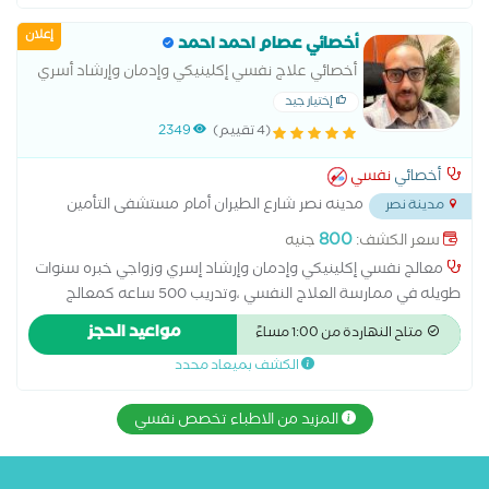
إعلان
أخصائي عصام احمد احمد
أخصائي علاج نفسي إكلينيكي وإدمان وإرشاد أسري
وزواجي
إختيار جيد
(4 تقييم)
2349
أخصائي
نفسي
مدينه نصر شارع الطيران أمام مستشفى التأمين
مدينة نصر
الصحي
...
800
سعر الكشف:
جنيه
معالج نفسي إكلينيكي وإدمان وإرشاد إسري وزواجي خبره سنوات
طويله في ممارسة العلاج النفسي ،وتدريب 500 ساعه كمعالج
نفسي وإدمان يعالج اضطرابات الشخصية من الجذور بمدارس التحليل
مواعيد الحجز
متاح النهاردة من 1:00 مساءً
النفسي و السيكودراما اول معالج يحصل على مدرسة العلاج الجدلي
الكشف بميعاد محدد
باستخدام العلاجات التعبيرية و السيكودراما متخصص في العلاج
بالفن متخصص في العلاج المعرفي السلوكي أخصائي أدمانات
المزيد من الاطباء تخصص نفسي
سلوكية معتمد من جامعة طنطا أاخصائي ارشاد اسري وزواجي
معتمد من جامعة عين شمس عضو اتحاد المعالجين النفسيين العرب