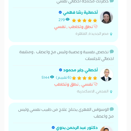
حضرتك محتاجه أخصائي نفسي
أخصائية رشا فهمي
279
نطق وتخاطب , نفسي
مصر الجديدة, القاهرة
تخصص نفسية وعصبية وليس مخ واعصاب ، ومتابعة
اخصائي للجلسات
أخصائي جابر محمود
(6 تقييم)
5144
نفسي , نطق وتخاطب
العجمي, الاسكندرية
الوسواس القهري يحتاج علاج من طبيب نفسي وليس
مخ واعصاب
دكتور عبد الرحمن بدوي