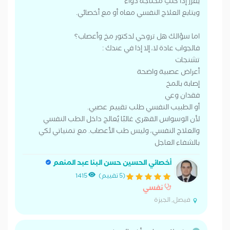
يقرر إذا كنتِ محتاجة دواء
ويتابع العلاج النفسي معاه أو مع أخصائي.
اما سؤالك هل تروحي لدكتور مخ وأعصاب؟
فالجواب عادة لا، إلا إذا في عندك :
تشنجات
أعراض عصبية واضحة
إصابة بالمخ
فقدان وعي
أو الطبيب النفسي طلب تقييم عصبي.
لأن الوسواس القهري غالبًا يُعالج داخل الطب النفسي
والعلاج النفسي، وليس طب الأعصاب. مع تمنياتي لكي
بالشفاء العاجل
أخصائي الحسين حسن البنا عبد المنعم
(5 تقييم)
1415
نفسي
فيصل, الجيزة