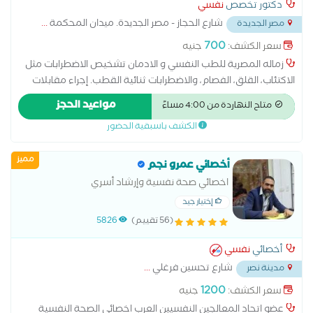
دكتور تخصص
نفسي
المقاييس النفسية # دبلوم علم النفس الإكلينكي #ماجستير مهني
شارع الحجاز - مصر الجديدة. ميدان المحكمة
...
مصر الجديدة
في الصحة النفسية #دكتوراه مهنية في إدارة الموارد البشرية
700
سعر الكشف:
جنيه
زماله المصرية للطب النفسي و الادمان تشخيص الاضطرابات مثل
الاكتئاب، القلق، الفصام، والاضطرابات ثنائية القطب. إجراء مقابلات
نفسية واستخدام مقاييس تقييم متخصصة. التمييز بين الحالات
مواعيد الحجز
متاح النهاردة من 4:00 مساءً
النفسية والحالات العضوية ذات الأعراض المشابهة
الكشف باسبقية الحضور
مميز
أخصائي عمرو نجم
اخصائي صحة نفسية وإرشاد أسري
إختيار جيد
(56 تقييم)
5826
أخصائي
نفسي
شارع تحسين فرغلي
...
مدينة نصر
1200
سعر الكشف:
جنيه
عضو اتحاد المعالجين النفسيين العرب اخصائي الصحة النفسية