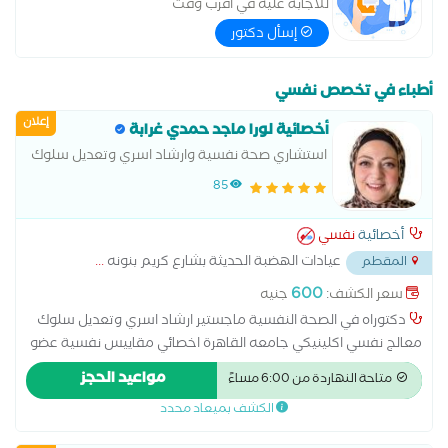
للاجابة عليه في اقرب وقت
إسأل دكتور
أطباء في تخصص نفسي
إعلان
أخصائية لورا ماجد حمدي غرابة
استشاري صحة نفسية وارشاد اسري وتعديل سلوك
معالج نفسي اكلينيكي
85
أخصائية
نفسي
عيادات الهضبة الحديثة بشارع كريم بنونه
...
المقطم
600
سعر الكشف:
جنيه
دكتوراه في الصحة النفسية ماجستير ارشاد اسري وتعديل سلوك
معالج نفسي اكلينيكي جامعه القاهرة اخصائي مقاييس نفسية عضو
بالصحة النفسية المصرية عضو باتحاد المعالجين العرب نائب رئيس
مواعيد الحجز
متاحة النهاردة من 6:00 مساءً
قسم الصحة النفسية بجريدة الخرم المصري نيوز
الكشف بميعاد محدد