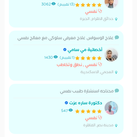
(13 تقييم)
3062
نفسي
حدائق الاهرام, الجيزة
علاج الوسواس علاج معرفي سلوكي مع معالج نفسي
أخصائية مي سامي
(1 تقييم)
1430
نفسي , نطق وتخاطب
العجمي, الاسكندرية
محتاجه استشارة طبيب نفسي
دكتورة ساره عزت
547
نفسي
مدينة نصر, القاهرة