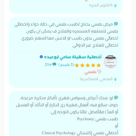
6 اكتوبر, الجيزة
مرض نفسي يحتاج لطبيب نفسي في حاله دواء واخصائي
نفسي للمتابعه المستمره والعلاج ف يمكن ان يكون
اخصائي نفسي بدون طبيب او الاتنين معا المهم ضروري
اخصائي للعلاج غير الدوائي
أخصائية سهيلة سامي ابوعيده
(3 تقييم)
2114
نفسي
العجمي, الاسكندرية
لو عندك أعراض وسواس قهري (أفكار متكررة مزعجة،
خوف مبالغ فيه، أفعال قهرية زي التكرار أو التأكد أو الغسيل
أو العدّ) فالأفضل غالبًا يكون التوجه إلى:
طبيب نفسي Psychiatry
أو
أخصائي نفسي إكلينيكي Clinical Psychology