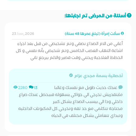
أسئلة من المرضى تم اجابتها:
سألت إمرأة (تبلغ عمرها 48 سنة)
23 June, 2026
أعاني من الام الصداع نصفي وتم تشخيصي من قبل بعد اجراء
اشاعة التهاب العصب الخامس وتم شخيصي بأنه نفسي و كل
الخطط العلاجية ريحتني وقت قصير والالم بيرجع تاني
أخصائية بسمة مجدي عزام
عندك حديث طويل مع نفسك وغالبا
2280
13
مابتقدريش تخرجي الي جواكي بسهوله فبيحصل عندك صراع
داخلي ودا الي بيسبب الصداع بشكل كبير
محتاجة تتكلمي مع حد ثقه وتخرجي كل المكبوتات الداخليه
وتبداي تتعاملي بشكل مختلف في الحياه