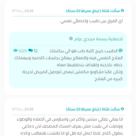
سألت فتاة (تبلغ عمرها 22 سنة)
17 May, 2026
اي الفرق بين طبيب واخصائي نفسي
أخصائية بسمة مجدي عزام
الطبيب خريج كلية طب هو الي بيكتبلك
11225
32
العلاج النفسي فيه والمعالج بيعالج بجلسات كلاميه وبيعملك
خطه علاجيه واهداف بتحققيها معاه
ولكن غالبا مايكونو مكملين لبعض لتوصيل المريض لدرجة
كبيره من العلاج
سألت فتاة (تبلغ عمرها 22 سنة)
17 May, 2026
انا بعاني بقالي سنتين واكتر من واساوس في الصلاه والوضوء
ووصلت اني بقيت مش بعرف امسك المصحف لان دماغي
بتقول كلام غلط اعمل ايه هل لو انا طنشت هتعاقب وكده