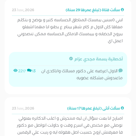
سألت فتاة (تبلغ عمرها 29 سنة)
23 June, 2026
ابني ٥سنين بيمسك المناطق الحساسه كتير و بوضح و بتكلم
معاها كان الاول م كام شهر بينام ع بطنو انا مهما اشغلو
ببروح الحضانه و بييمسك الاماكن الحساسه ممكن تنصحوني
اعمل اي
أخصائية بسمة مجدي عزام
الاول اعرضيه على دكتور مسالك واتاكدي ان
2217
13
ماعندوش مشكله عضويه
سألت أنثى (تبلغ عمرها 17 سنة)
23 June, 2026
امبارح انا بعت سؤال ان ليه منتحرش و اغلب الدكاتره بعتولي
توصلي مع مختص في اسرع وقت و حاولت اتواصل مع دكتور
فا معرفتش اروح حسيت اصل هقوله ايه و رنيت علي الرقمين