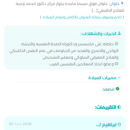
حلوان
: حلوان فوق سينما ماجده بجوار مركز دكتور محمد وجيه
للعلاج الطبيعي[...]
)
(
(احجز وسوف يصلك العنوان بالكامل وارقام العيادة
الخبرات والشهادات:
حاصله على ماجيستير ودكتوراه الصحة النفسيه والارشاد
الزواجي والاسري والعديد من الدبلومات في علم النفس الاكلينكي
والعلاج المعرفي السلوكي ومعايير التشخيص
وعضو اتحاد المعالجين النفسيين العرب
مميزات العيادة
مصعد
التقييمات:
ابراهيم ا...
30 April, 2026