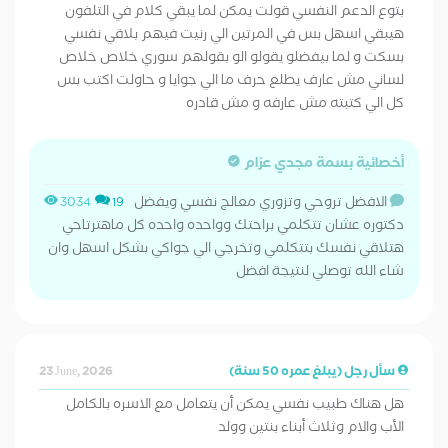
بتوع الدعم النفسي قولت يمكن لما يبقي كلام في التلفون
هيبقي اسهل بس في المرتين الي رنيت فيهم بلاقي نفسي
بسكت و لما بيفضلو يقولو الو بقولهم سوري خلاص خلاص
لساني مش عارف يطلع حرف ما الي جوايا و حاولت اكتب بس
كل الي كتبته مش عارفه و مش قادره
أخصائية بسمة مجدي عزام
الافضل تروحي وتزوري معالج نفسي ويفضل
3034
19
دكتوره عشان تتكلمي براحتك وواحده واحده كل ماهترتاحي
هتلاقي نفسك بتتكلمي وتخرجي الي جواكي بشكل اسهل وان
شاء الله توصلي لنتيجة افضل
سأل رجل (يبلغ عمره 50 سنة)
23 June, 2026
هل هناك طبيب نفسي يمكن أن يتعامل مع الاسره بالكامل
الأب والام وثلاث أبناء بنتين وولد