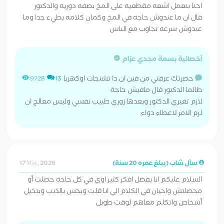
احنا بنعمل اشعه مقطعيه على المخ بصفه دوريه والدكتور
قال ان ما عندوش حاجه في المخ وكمان كلامه بطيء جدا وما
عندوش سرعه تجاوب مع الناس
أخصائية بسمة مجدي عزام
حضرتك عرفتي من فين ان دا تشنجات اوكهربا
9728
13
طالما الدكتور قال مافيش حاجة
لازم تغيري الدكتور وبعدها زوري طبيب نفسي وليس معالج ان
لزم الامر لاعطاء دواء
سأل شاب (يبلغ عمره 20 سنة)
17 May, 2026
السلام عليكم انا بفضل افكر كتير اوي في كل حاجه حصلت أو
محصلتش واحيان في الكلام الي انا قلت وبحس بالذنب وبتخيل
أشخاص واتكلم معاهم لوقت طويل