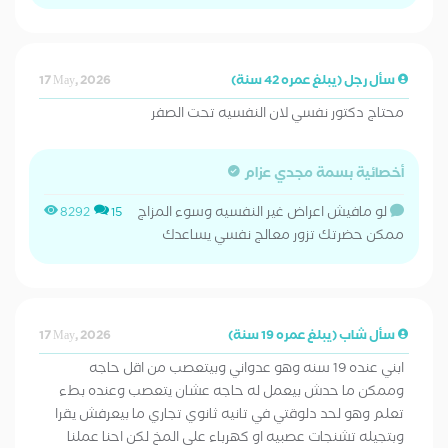
سأل رجل (يبلغ عمره 42 سنة)
17 May, 2026
محتاج دكتور نفسي لان النفسيه تحت الصفر
أخصائية بسمة مجدي عزام
لو مافيش اعراض غير النفسيه وسوء المزاج
8292
15
ممكن حضرتك تزور معالج نفسي يساعدك
سأل شاب (يبلغ عمره 19 سنة)
17 May, 2026
ابني عنده 19 سنه وهو عدواني وبيتعصب من اقل حاجه
وممكن ما حدش بيعمل له حاجه عشان يتعصب وعنده بطء
تعلم وهو لحد دلوقتي في تانيه ثانوي تجاري ما بيعرفش يقرا
وبتجيله تشنجات عصبيه او كهرباء على المخ لكن احنا عملنا