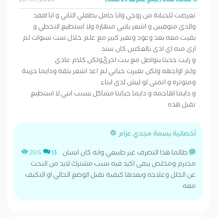
سألت فتاة (تبلغ عمرها 29 سنة)
23 June, 2026
تعرضت للحيانة من زوجي وانا حامل بطفلي الثاني و انا افقد
والدي متوفيين و اشعر بانيي منهارة ولا استطيع التخطي و
بقيت معه بعد وعود وتغير كبير مع علم خلال ست سنوات لم
ارى منه اي اذى بالعكس كان سند
و رايت حديثا يتواصل مع بنت اخرىًولكن كلام عادي
ولم اواجهه ولكن تغيرت حياتي لم اعد اشعر بثقة ودايما حزينة
ومتوترة و اتمني لو ليش لدي ابناء
و دايما اهاجمه و دايما حياتنا مشاكل بسبب انني لا استطيع
تقبل هذه
أخصائية بسمة مجدي عزام
طالما هذا التصرف غير طبيعي وانه كان انسان
2515
13
محترم ومخلص يبقى اكيد فيه سبب مشترك لابد من البحث
عن الخلل وعلاجه وبعدها كيفية تقبل الوضع الحالي او التكيف
معه