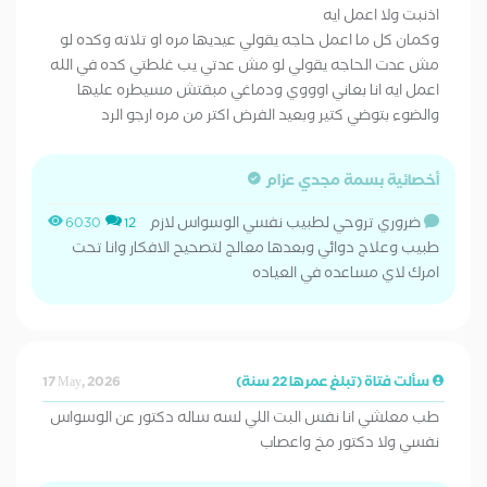
اذنبت ولا اعمل ايه
وكمان كل ما اعمل حاجه يقولي عيديها مره او تلاته وكده لو
مش عدت الحاجه يقولي لو مش عدتي يب غلطتي كده في الله
اعمل ايه انا بعاني اوووي ودماغي مبقتش مسيطره عليها
والضوء بتوضي كتير وبعيد الفرض اكتر من مره ارجو الرد
أخصائية بسمة مجدي عزام
ضروري تروحي لطبيب نفسي الوسواس لازم
6030
12
طبيب وعلاج دوائي وبعدها معالج لتصحيح الافكار وانا تحت
امرك لاي مساعده في العياده
سألت فتاة (تبلغ عمرها 22 سنة)
17 May, 2026
طب معلشي انا نفس البت اللي لسه ساله دكتور عن الوسواس
نفسي ولا دكتور مخ واعصاب