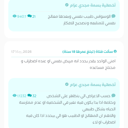
أخصائية بسمة مجدي عزام
الوسواس طبيب نفسي وبعدها معالج
9407
21
نفسي للمتابعه وتصحيح الافكار
سألت فتاة (تبلغ عمرها 18 سنة)
17 May, 2026
امتى الواحد يقدر يحدد انه مريض نفسي او عنده اضطراب و
محتاج مساعده
أخصائية بسمة مجدي عزام
حسب الاعراض الي بتظهر على الشخص
17232
32
وخاصة اذا بدا يكون فيه تغير في الشخصيه او عدم ممارسة
الحياه بشكل طبيعي
والاهم ان المهالج او الطبيب هو الي بيحدد اذا كان فيه
اضطراب او لاء