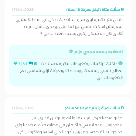
سألت فتاة (تبلغ عمرها 18 سنة)
17 May, 2026
بقالي فتره كبيره اوي مجرد ما اضحك بدخل في عياط هستيري
مبعرفش اسكت نفسي غير لما ابقى لوحدي عشان اعرف
أهدى هل ده ممكن يكون بسبب ضغط عادي ؟
أخصائية بسمة مجدي عزام
داخلك تراكمات وضغوطات مكبوته محتاجة
7484
15
معالج نفسي يسمعك ويساعدك ويعرفك ازاي تتعاملي مع
الضغوطات دي
سألت إمرأة (تبلغ عمرها 56 سنة)
17 May, 2026
خالتو عندها مرض غريب قالوا انه وسواس قهري بس
محددوش نوعه ايه هي فاكره ان في عصابه متآمره ضدها واي
حد حواليها قاصدها وعايزين يأذوها حتي اهلها وفاكره ان كل