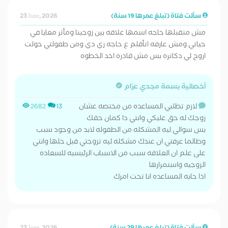
سألت فتاة (تبلغ عمرها 19 سنة)
23 June, 2026
مش متقبلها حاجه اسمها علاقه بين زوجينا ومأثر معايا في
حياتي ومش عارفه اتأقلم ع حاجه زي دي ومن طفولتي حولت
اروح لي دكاتره بس مش قادره اخد الخطوه
أخصائية بسمة مجدي عزام
لازم تطلبي المساعده من مختصه عشان
2682
13
زوجك له حق عليكي وانتي دا كمان حقك
بس سوالي ليه المشكله من الطفوله لابد من وجود سبب
وطالما عرفتي ان عندك مشكله ليه تزوجتي قبل حلها وانتي
على علم ان العلاقه سبب من الاسباب الرئيسيه للسعاده
الزوجيه واستمرارها
اذا حابه المساعده انا تحت امرك