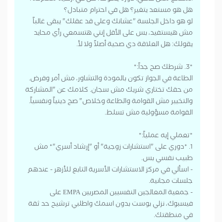
هل هو مستعد يتغير؟ هل في احترام متبادل؟
لو هو داخل الجلسة "عشانك وعلى قد عقلك" يبقى غالباً
مش هيستفيد، بس على الأقل إنتي هتسمعي رأي محايد
يقولك: هل العلاقة دي صحية أصلاً ولا لأ.
*3. شرطك صح جداً:*
الطاعة في الجواز تكون بالمودة والتشاور، مش أمر وفرض.
من حقك تختاري شريك مش سجان. كلامك عن "المشاركة
والتخيير مش القوامة والطاعة وخلاص" صح دينياً ونفسياً.
القوامة مسؤولية مش تسلط.
*تعملي إيه عملياً:*
1. *دوري على "استشارات زوجية" أو "إرشاد أسري"* مش
طبيب نفسي بس.
- اسألي في مركز الاستشارات الأسرية التابع للأزهر - عندهم
جلسات مجانية.
- جمعية المعالجين النفسيين المصريين EMPA على
فيسبوك، نزلي بوست بدون اسمك واطلبي ترشيح حد ثقة
في منطقتك.