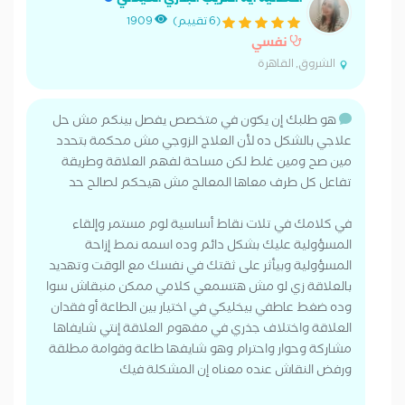
أخصائية ايه الغريب البدري الكيلاني
(6 تقييم)
1909
نفسي
الشروق, القاهرة
هو طلبك إن يكون في متخصص يفصل بينكم مش حل
علاجي بالشكل ده لأن العلاج الزوجي مش محكمة بتحدد
مين صح ومين غلط لكن مساحة لفهم العلاقة وطريقة
تفاعل كل طرف معاها المعالج مش هيحكم لصالح حد
في كلامك في تلات نقاط أساسية لوم مستمر وإلقاء
المسؤولية عليك بشكل دائم وده اسمه نمط إزاحة
المسؤولية وبيأثر على ثقتك في نفسك مع الوقت وتهديد
بالعلاقة زي لو مش هتسمعي كلامي ممكن منبقاش سوا
وده ضغط عاطفي بيخليكي في اختيار بين الطاعة أو فقدان
العلاقة واختلاف جذري في مفهوم العلاقة إنتي شايفاها
مشاركة وحوار واحترام وهو شايفها طاعة وقوامة مطلقة
ورفض النقاش عنده معناه إن المشكلة فيك