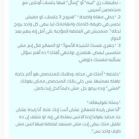
- تطبيقات زي "لبيه" أو "إسأل" فيها جلسات أونلاين مع
متخصصين أسريين.
2. *حطي مهلة واضحة:* "هنروح 3 جلسات، لو مفيش
تحسن في طريقة كلامك واتهاماتك ليا، يبقى كل واحد يروح
لحاله". متمديش في العلاقة المؤذية على أمل إنه يتغير بعد
الجواز.
3. *جهزي نفسك للنتيجة الأسوأ:* لو المعالج قال إنم مش
مناسبين لبعض، هتقدري تواجهي أهلك؟ ده أهم سؤال
تسأليه لنفسك دلوقتي.
*خلاصة:* أملك في محله، وطلبك للمتخصص هو أكتر حاجة
عاقلة تعمليها. بس خلي بالك: المتخصص ممكن يقولك
"امشي" وده برضو حل. مش دايماً الحل إننا نكمل.
*جملة تقوليهاله:*
"أنا مش رايحة للمعالج عشان أثبت إنك غلط. أنا رايحة عشان
حد محايد يقولنا إحنا الاتنين بنغلط في إيه. لو شايف إن ده
تقليل منك، يبقى إنت مش مستعد لعلاقة فيها اتنين مش
طرف واحد بس".