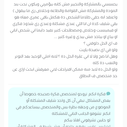
يحسسني بالمشاركة والتخيير مش كانه بيؤمرني ويكون تحت بند
المودة والمشاركة مش القوامة والطاعه وخلاص زي ما بيقول )
واعتقد انه حقي طلاما الشخص دة هكمل باقي عمري معاه هو
بقي شايف كدة ان انا اللي عندي مشكلة وعندي زي شذوذ فكري
او فيمينست وخلاص ومصطلحات كتير تفيد دايما اني شخص اناني
او بياع او بياخد مش بيدي وغيره كتير ....
ف اي الحل دلوقتي ؟
ولو في اي نصيحة ياريت
وهل انا صح ولا لا اني عايزة الحل دة ؟ لانه املي الوحيد بعد التوتر
والتعب دة كله
ولو الحل دة لابد منه ممكن اقتراحات لاني معرفش ابحث ازاي عن
حد متخصص ف النطاق
فكرة انكم تروحو لمتخصص فكرة صحيحه خصوصا أن
بعض المشاكل تبقي أن كل واحد شايف المشكلة أو
الموضوع من وجهه نظرة بس والمتخصص بيساعدكم في
انكم تشوفو الجانب التاني للمشكلة
لو حابين تشرقوني اهلا بيكم