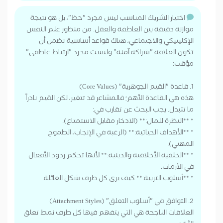
اختيار الشريك المناسب ليس مجرد "حظ"، بل هو نتيجة
موازنة دقيقة بين العاطفة والعقل. من منظور علم النفس
الإكلينيكي والاجتماعي، هناك قواعد أساسية تضمن أن
تكون العلاقة "شراكة آمنة" وليست مجرد "ارتباط عاطفي"
مؤقت:
1. قاعدة "القيم الجوهرية" (Core Values)
هذه هي القاعدة الأهم؛ فالمشاعر قد تتغير، لكن القيم نادراً
ما تتبدل. يجب البحث عن تقارب في:
* **النظرة للمال:** (الادخار مقابل الاستمتاع).
* **الأهداف الحياتية:** (الرغبة في الإنجاب، الطموح
المهني).
* **الخلفية الأخلاقية والدينية:** لأنها تحكم ردود الأفعال
في الأزمات.
* **أسلوب التربية:** كيف يرى كل طرف شكل العائلة.
2. التوافق في "أسلوب التعلق" (Attachment Styles)
العلاقات الناجحة هي التي يتفهم فيها كل طرف نمط تعلق