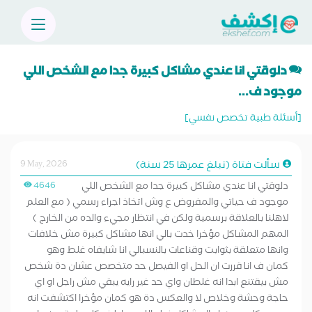
دلوقتي انا عندي مشاكل كبيرة جدا مع الشخص اللي
موجود ف...
[أسئلة طبية تخصص نفسي]
سألت فتاة (تبلغ عمرها 25 سنة)
9 May, 2026
دلوقتي انا عندي مشاكل كبيرة جدا مع الشخص اللي
4646
موجود ف حياتي والمفروض ع وش اتخاذ اجراء رسمي ( مع العلم
لاهلنا بالعلاقة برسمية ولكن في انتظار مجيء والده من الخارج )
المهم المشاكل مؤخرا خدت بالي انها مشاكل كبيرة مش خلافات
وانها متعلقة بثوابت وقناعات بالنسبالي انا شايفاه غلط وهو
كمان ف انا قررت ان الحل او الفيصل حد متخصص عشان دة شخص
مش بيقتنع ابدا انه غلطان واي حد غير رايه يبقي مش راجل او اي
حاجة وحشة وخلاص لا والعكس دة هو كمان مؤخرا اكتشفت انه