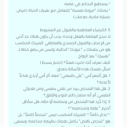
* يستطيع التحكم في غضبه.
* يمتلك "مرونة نفسية" للتعامل مع تغيرات الحياة (مرض،
خسارة مادية، صدمات).
5. الكيمياء العاطفية والقبول غير المشروط
لا تنجح العلاقة بالعقل وحده؛ يجب أن يكون هناك حد أدنى
من الإعجاب والقبول الجسدي والعاطفي. الشريك المناسب
هو من يتقبلك بـ "عيوبك" الحالية، وليس من يضع خطة لـ
"تغييرك" بعد الزواج.
كيف تعرف أنك اخترت فعلاً؟ (اختبار بسيط)
اسأل نفسك هذه الأسئلة بصدق:
1. هل أشعر أنني "على طبيعتي" معه، أم أنني أرتدي قناعاً
لأعجبه؟
2. هل هذا الشخص يزيد من ثقتي بنفسي ومن هدوئي
النفسي، أم أنه مصدر دائم للتوتر والقلق؟
3. إذا جُرد هذا الشخص من وسامته أو ماله، هل سأظل
أحترم "عقله وشخصيته"؟
**تذكر دائماً:** الشريك المناسب ليس "شخصاً كاملاً"، بل
هو "شخص ناقص" يكمل نقصك بطريقة متناغمة، ويسعى