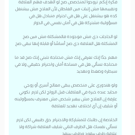
فكرة إنكم تروحوا لمتخصص صح لو الهدف فهم العلاقة
وتقييمها مش إثبات مين الغلطان لأن العلاج مش بيشتغل
كده هو بيشتغل على هل في احترام متبادل هل في
مسؤولية مشتركة هل في أمان نفسي في الحوار
لو الحاجات دي مش موجودة فالمشكلة مش مين صح
المشكلة هل العلاقة دي صح أساسًا أو قابلة إنها تبقى صح
مهم جدًا إنك تعرفي إنك مش محتاجة تثبتي إنك صح قد ما
محتاجة تسألي هل في مساحة أمان واحترام حقيقي ولا في
سيطرة وضغط وتهديد
ولو هتدوري على متخصص يبقى معالج أسري أو زوجي
محايد عنده خبرة في العلاقات قبل الزواج لكن لازم تكوني
عارفة إن العلاج مش بيغير شخص مش معترف بمسؤوليته
أو شايف إن أي اختلاف تهديد للعلاقة
الخلاصة إن طلبك للمشاركة والاحترام حق طبيعي لكن لازم
تسألي نفسك هل الطرف التاني شايف العلاقة شراكة ولا
علاقة طرف بيقود وطرف بينفذ