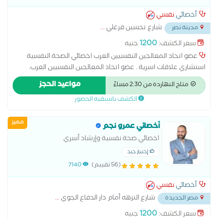
أخصائي
نفسي
شارع تحسين فرغلي
...
مدينة نصر
1200
سعر الكشف:
جنيه
عضو اتحاد المعالجين النفسيين العرب اخصائي الصحة النفسية
استشاري علاقات اسرية . عضو اتحاد المعالجين النفسيين العرب.
ماجستير مهني الاضطرابات الجنسية من جامعة نيو يورك . دكتوراة
مواعيد الحجز
متاح النهاردة من 2:30 مساءً
مهنية في علم النفس الاكلينكي . . مدير مركز ملاذ للعلوم النفسية
الكشف باسبقية الحضور
و التدريب .
مميز
أخصائي عمرو نجم
اخصائي صحة نفسية وإرشاد أسري
إختيار جيد
(56 تقييم)
7140
أخصائي
نفسي
شارع النزهه أمام دار الدفاع الجوي
...
مصر الجديدة
1200
سعر الكشف:
جنيه