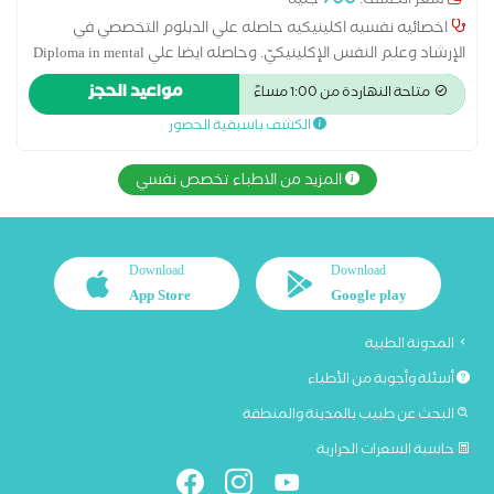
700
سعر الكشف:
جنيه
اخصائيه نفسيه اكلينيكيه حاصله علي الدبلوم التخصصي في
الإرشاد وعلم النفس الإكلينيكيّ. وحاصله ايضا علي Diploma in mental
health and educational conseling From The American university of
مواعيد الحجز
متاحة النهاردة من 1:00 مساءً
science Faculty of medical health عضو الجمعيه المصريه للعلاج
الكشف باسبقية الحضور
المعرفي السلوكي
المزيد من الاطباء تخصص نفسي
Download
Download
App Store
Google play
المدونة الطبية
أسئلة وأجوبة من الأطباء
البحث عن طبيب بالمدينة والمنطقة
حاسبة السعرات الحرارية