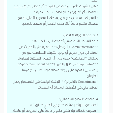
الآخر:
* هل الشريك "آمن" يبحث عن القرب؟ أم "تجنبي" يهرب عند
الضغط؟ أم "قلق" يحتاج لضمانات مستمرة؟
* الشريك المناسب هو من يمنحك الشعور بالأمان، لا من
يجعلك تشعر دائماً أنك تحت الاختبار أو مهدد بالهجر.
3. قاعدة الـ (3C&#39;s)
هذه العناصر الثلاثة هي أعمدة البيت المستقر:
* **Communication (التواصل):** القدرة على الحديث عن
المشاكل دون تجريح أو لوم. الشريك المناسب هو من
يمكنك "الاختلاف" معه دون أن تتحول العلاقة لعداوة.
* **Compromise (التنازل المرن):** العلاقة ليست معركة
إرادات، بل القدرة على إيجاد منطقة وسطى يربح فيها
الطرفان.
* Commitment (الالتزام):** الرغبة الواعية في الاستمرار وبذل
الجهد حتى في الأوقات المملة أو الصعبة.
4. قاعدة "النضج الانفعالي"
ابحث عن شريك يمتلك **الوعي الذاتي**؛ أي أنه:
* يعترف بخطئه ولا يلقي باللوم دائماً على الظروف أو عليك.