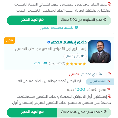
عضو اتحاد المعالجين النفسيين العرب اخصائي الصحة النفسية
استشاري علاقات اسرية . عضو اتحاد المعالجين النفسيين العرب.
ماجستير مهني الاضطرابات الجنسية من جامعة نيو يورك . دكتوراة
مواعيد الحجز
متاح النهاردة من 5:00 مساءً
مهنية في علم النفس الاكلينكي . . مدير مركز ملاذ للعلوم النفسية
الكشف باسبقية الحضور
و التدريب .
مميز
دكتور إبراهيم مجدى
إستشارى أول الأمراض العصبية والطب النفسى -
مستشفيات جامعة عين شمس ماجستير الطب
إختيار ممتاز
النفسي الشرعي إستشارى أول الطب النفسى
(127 تقييم)
23305
مستشفى وادي النيل
إستشاري تخصص
نفسي
شارع البطل أحمد عبدالعزيز - امام معامل الفا
المهندسين
...
1000
سعر الكشف:
جنيه
إستشارى أول الأمراض العصبية والطب النفسى مستشفيات
جامعة عين شمس ماجستير الطب النفسي الشرعي إستشارى أول
الطب النفسى مستشفى وادي النيل اضطراب القلق الاضطرابات
مواعيد الحجز
متاح النهاردة من 6:00 مساءً
النفسية اضطراب الوسواس القهري الاضطراب ثنائي القطب