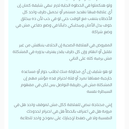
ولو هتكملوا في الخطوة الجاية لازم تبقي شايفة كمان إن
أي علاقة فيها تهديد مستمر أو تحميل طرف واحد كل
الأخطاء بتتعب مع الوقت حتى لو في حب لأن ده بيخلق
خوف بدل الأمان وبيخليكي دايمًا في وضع دفاعي مش في
وضع شراكة
المفروض في العلاقة الصحية إن الخلاف يتناقش من غير
تقليل أو اتهام وإن كل طرف يقدر يعترف بدوره في المشكلة
مش يرميه كله على التاني
لو هو شايف إن أي محاولة منك لطلب حوار أو مساعدة
خارجية معناها تمرد أو قلة احترام فده مؤشر مهم إن
المشكلة مش في طريقة التواصل بس لكن في مفهوم
السيطرة نفسه
إنتي محتاجة تبصي للعلاقة ككل مش لموقف واحد هل في
مرونة هل في اعتراف بالخطأ هل في احترام لحدودك
النفسية ولا في ضغط لإجبارك على نموذج واحد للطاعة