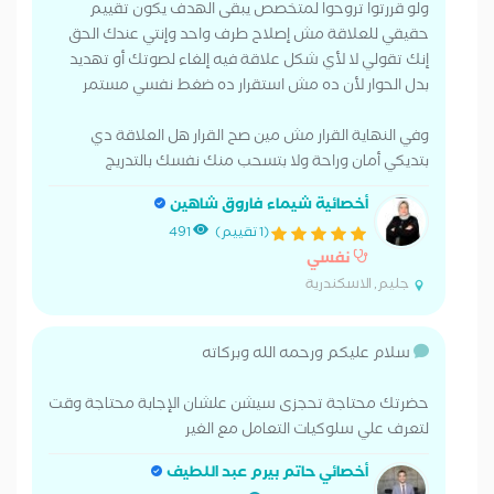
ولو قررتوا تروحوا لمتخصص يبقى الهدف يكون تقييم
حقيقي للعلاقة مش إصلاح طرف واحد وإنتي عندك الحق
إنك تقولي لا لأي شكل علاقة فيه إلغاء لصوتك أو تهديد
بدل الحوار لأن ده مش استقرار ده ضغط نفسي مستمر
وفي النهاية القرار مش مين صح القرار هل العلاقة دي
بتديكي أمان وراحة ولا بتسحب منك نفسك بالتدريج
أخصائية شيماء فاروق شاهين
(1 تقييم)
491
نفسي
جليم, الاسكندرية
سلام عليكم ورحمه الله وبركاته
حضرتك محتاجة تحجزى سيشن علشان الإجابة محتاجة وقت
لتعرف علي سلوكيات التعامل مع الغير
أخصائي حاتم بيرم عبد اللطيف