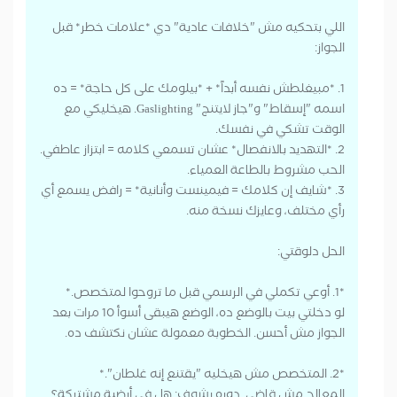
اللي بتحكيه مش "خلافات عادية" دي *علامات خطر* قبل
الجواز:
1. *مبيغلطش نفسه أبداً* + *بيلومك على كل حاجة* = ده
اسمه "إسقاط" و"جاز لايتنج" Gaslighting. هيخليكي مع
الوقت تشكي في نفسك.
2. *التهديد بالانفصال* عشان تسمعي كلامه = ابتزاز عاطفي.
الحب مشروط بالطاعة العمياء.
3. *شايف إن كلامك = فيمينست وأنانية* = رافض يسمع أي
رأي مختلف، وعايزك نسخة منه.
الحل دلوقتي:
*1. أوعي تكملي في الرسمي قبل ما تروحوا لمتخصص.*
لو دخلتي بيت بالوضع ده، الوضع هيبقى أسوأ 10 مرات بعد
الجواز مش أحسن. الخطوبة معمولة عشان نكتشف ده.
*2. المتخصص مش هيخليه "يقتنع إنه غلطان".*
المعالج مش قاضي. دوره يشوف: هل في أرضية مشتركة؟