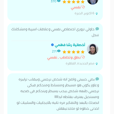
370
نفسي
6 اكتوبر, الجيزة
حاولي تزوري اختصاصي نفسي وعلاقات اسرية ومشكلتك
تنحل
أخصائية رشا فهمي
271
نطق وتخاطب , نفسي
مصر الجديدة, القاهرة
بصي حبييتى واضح انه شخص نرجسي وبيقلب ترابيزه
وعاوز يكون هو مسيطر ومتسلط ومتحكم فيكى
نرجسي طبعه شخص بيحب يسيطر ويتحكم فى ضحيه
ومستحيل يعترف بغلطه ابدااااا
انصحك بالبعد والتفكير مره تانيه بالايجابيات والسلبيات لو
اخدتى خطوه لو ماخدتيهاش