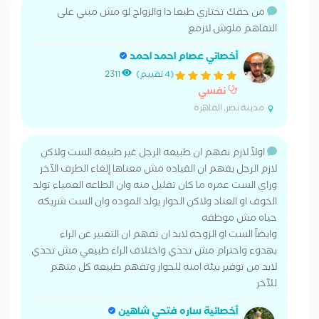
من حقك تختاري طبعا دا والزواج لو مش مبني على
التفاهم ملوش لازمع
أخصائي عصام احمد احمد
(4 تقييم)
2311
نفسي
مدينة نصر, القاهرة
اولاً لازم نفهم ان طبيعه الرجل غير طبيعه الست ولاكن
لازم الرجل يفهم ان القياده مش معناها إلغاء الطرف الآخر
وراي الست عمره ما كان تقليل منه وان الطاعه العمياء تولد
الخوف او العناد ولاكن الحوار يولد الموده وان الست شريكه
حياه مش موظفه
وايضاً الست او الزوجه لابد ان تفهم ان التعبير عن الراء
بهدوء واحترام مش تحدي واختلاف الراء طبيعي مش تحدي
لابد من توفير بيئة امنه للحوار وتفهم طبيعه كل منهم
للآخر
أخصائية ساره فتحي شاهين