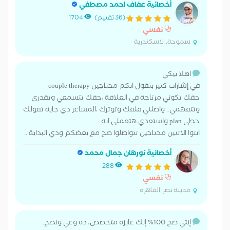
أخصائية عفاف احمد مصطفي
(36 تقييم)
1704
نفسي
سموحة, الاسكندرية
اهلا بيكي
في إشارات كتير بتقول انكم محتاجين couple therapy
حقك تكوني مرتاحة في العلاقة ،حقك تتسمعي وتقدري
وتتفهمي.. واصلني قلقك وتوترك ،المشاعر دي جاية تقولك
حطي plan واستعدي هتعملي ايه ..
انتوا الاتنين محتاجين تتواصلوا صح مع بعضكم ودي البداية ..
أخصائية نورهان جمال محمد
288
نفسي
مدينة نصر, القاهرة
إنتي صح 100% إنك عايزة متخصص، ده وعي ونضج.