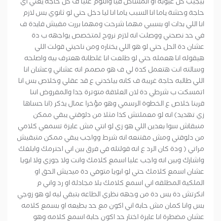
بيجيب كل عيوبه او المشاكل فيا واللوم عليا ف كل حاجة يعني اي
حاجة وحشة ياما انا السبب ياما انا ليا دخل حتي لو ثانوي بس لازم
انا اللي بدات او بسببي مهما شرحت ومهما بررت مفيش فايدة ف
في حد نصحني ووصلت انه لازم نروح لمتخصص يواجهه ب دة
عشان دة الحل حتي لو هو اللي يختاره ومن ناحيتي قولت اللي
هيقوله انا هعمله حتي لو طلعت انا غلطانة هعترف بيه واصلحه
وسالته انت هتعمل كدة لي ف هو مصمم انه عشاني وعشان انا
اللي طالبه حاجة غريبة ف كانه بياخدني ع قد عقلي وخلاص بس انا
اتمسكت ب شرطي دة لان العلاقة متوترة جدا والمفروض اننا
قربنا خلاص ع الخطوة الرسمي وهو مؤخرا عمال يذكر (انا حساها
زي تهديد) انه لو معملتش كذا مثلا من دلوقتي يبقي ممكن
منبقاش سوا بعدين اللي هو زي لو انتي مش عايزة تسمعي كلامي
من دلوقتي ومش مقتنعه انه شرط وواجب يبقي ممكن متبقيش
مراتي ( ودة كان الرد ع انه قولتله في فرق بين اني احترمك وابلغك
واشارك وبين انه واجب عليا اسمع كلامك وانت ولا جوزي ولا ابويا
عشان اسمع كلامك حتي لو ابويا متوفي دة ميديش الحق او
الملكية المطلقه اني اسمع كلامك بلا مجادلة او رد واني م
انكرتش دة بس دة من وجهه نظري الطاعه بتبقي ليه لو هو زوجي
بس وانا كمان مش حابة اني اكون مع حد بطيعه او بسمع كلامه
عشان مضطرة انا عايزة اختار حد اكون حابة اسمع كلامه وهو