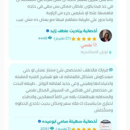
احنا بس عايزين نفهم حاجه أن مش شرط في المشكلة أن
في حد فينا يكون غلطان ممكن بس نبقي في حاجه
فاهمنها غلط او شايفين جزء من الزاوية
واننا ندور علي طريقة نتفاهم فيها مع بعض ده مش عيب
أخصائية برناديت عاطف زايد
(27 تقييم)
4448
نفسي
لوران, الاسكندرية
قراراك فالذهاب لمتخصص شئ ممتاز عشان لو حتي
معندكوش مشاكل فالعلاقه ف هو هيشرح الفتره المقبله
واحتياجاتها وهيبني وعي جديد لعلاقه الزواج .. طريقه البحث
عن متخصص انتي هتكتبي ف السيرش المجال نفسي
والمنطقه هيطلعلك باقه من اكفأ المعالجين والاطباء
اختاري ما يناسبك ك فئه سعر ومكان بحيث تاخدي الخطوة
ومتتأجلش
أخصائية سهيلة سامي ابوعيده
(3 تقييم)
2097