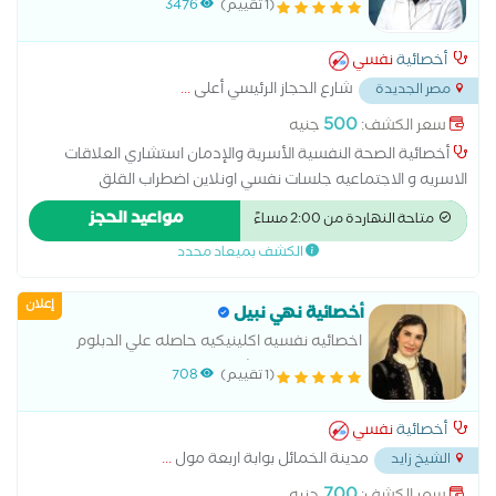
(1 تقييم)
3476
أخصائية
نفسي
شارع الحجاز الرئيسي أعلى
...
مصر الجديدة
500
سعر الكشف:
جنيه
أخصائية الصحة النفسية الأسرية والإدمان استشاري العلاقات
الاسريه و الاجتماعيه جلسات نفسي اونلاين اضطراب القلق
الاضطرابات النفسية اضطراب الوسواس القهري الاضطراب ثنائي
مواعيد الحجز
متاحة النهاردة من 2:00 مساءً
القطب الاضطرابات السلوكية والوجدانية المشاكل الزوجية والأسرية
الكشف بميعاد محدد
جلسات علاج نفسي طب نفسى الأطفال علاج الأمراض النفسية
علاج الإدمان علاج الاكتئاب علاج دوائي علاج وإعادة تأهيل مرضى
إعلان
إدمان المخدرات والخمور
أخصائية نهي نبيل
اخصائيه نفسيه اكلينيكيه حاصله علي الدبلوم
التخصصي في الإرشاد وعلم النفس الإكلينيكيّ.
(1 تقييم)
708
وحاصله ايضا علي Diploma in mental health and
educational conseling From The American university
أخصائية
نفسي
of science Faculty of medical
مدينة الخمائل بوابة اربعة مول
...
الشيخ زايد