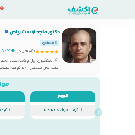
دكتور ماجد ارنست رياض
إستشاري
(48 تقييم)
8729
استشاري اول وكبير اطباء المخ 
طب عين شمس - (لا توجد استشار
مواع
اليوم
لا توجد مواعيد متاحة
لا توج