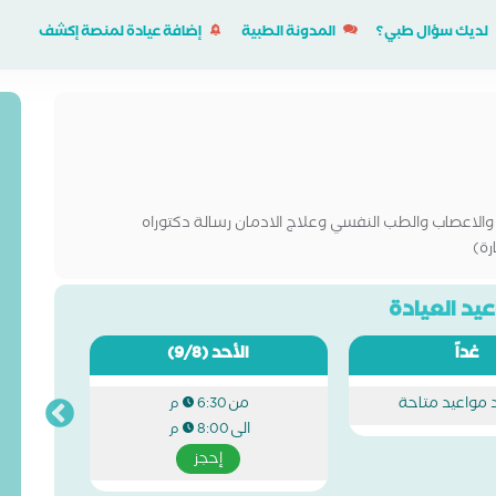
لديك سؤال طبي؟
المدونة الطبية
إضافة عيادة لمنصة إكشف
والاعصاب والطب النفسي وعلاج الادمان رسالة دكتوراه
ة)
يد العيادة
غداً
الأحد
(9/8)
د مواعيد متاحة
من
6:30 م
الى
8:00 م
إحجز