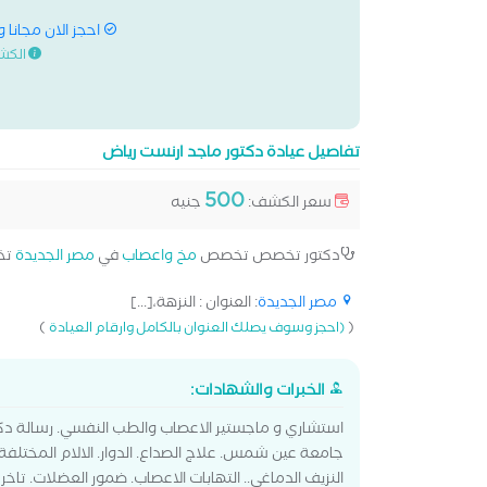
احجز الان مجانا 
الكش
تفاصيل عيادة دكتور ماجد ارنست رياض
500
سعر الكشف:
جنيه
دكتور تخصص تخصص
مخ واعصاب
في
مصر الجديدة
تخ
مصر الجديدة
: العنوان : النزهة،[...]
)
(
(احجز وسوف يصلك العنوان بالكامل وارقام العيادة
الخبرات والشهادات:
استشاري و ماجستير الاعصاب والطب النفسي. رسالة دكت
جامعة عين شمس. علاج الصداع. الدوار. الالام المختلفة.
النزيف الدماغي.. التهابات الاعصاب. ضمور العضلات. تاخر ال