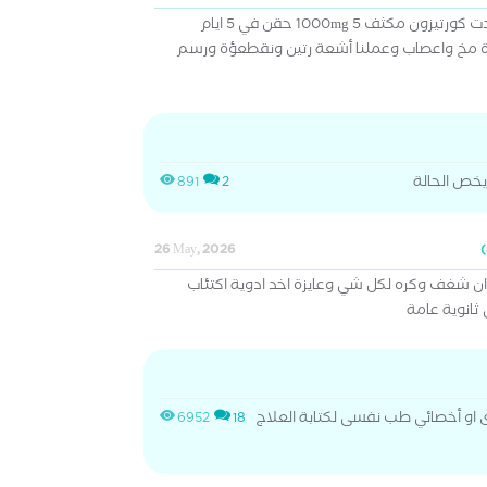
التهاب مناعي في الأعصاب واخدت كورتيزون مكثف 1000mg 5 حقن في 5 ايام
سن - رحنا ل6 دكاترة مخ واعصاب وعملنا أشعة رتين ونقطعؤة ورسم
يخص الحالة
891
2
26 May, 2026
ن شغف وكره لكل شي وعايزة اخد ادوية اكتئاب
ثانوية عامة
 او أخصائي طب نفسى لكتابة العلاج
6952
18