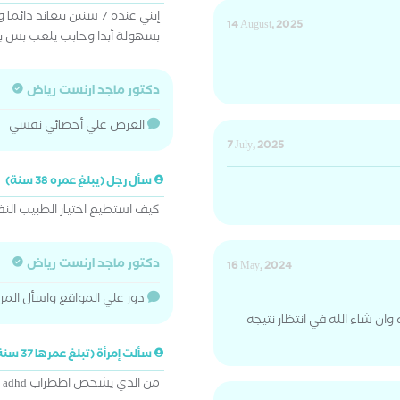
إبني عنده 7 سنين بيعا
14 August, 2025
بسهولة أبدا وحابب يلعب بس با
دكتور ماجد ارنست رياض
العرض علي أخصائي نفسي
7 July, 2025
سأل رجل (يبلغ عمره 38 سنة)
كيف استطيع اختيار الطبيب ال
دكتور ماجد ارنست رياض
16 May, 2024
دور علي المواقع واسأل الم
ان شاء الله في انتظار نتيجه
سألت إمرأة (تبلغ عمرها 37 سنة)
من الذي يشخص اظطراب adhd و هل له علاج مع ام مرضع