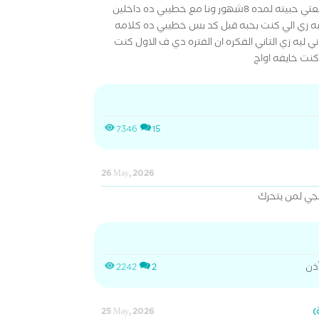
كنت بحب واحد قبله كان ف دفعتي حبيته لمده 8شهور ونا مع خطيبي ده داخلين
ه زي الي كنت بحبه قبل كد بس خطيبي ده كلامه
ليه زي التاني الفكره ان الفتره دي ف الاول كنت
كنت خايفه اواج
7346
15
26 May, 2026
جي لمن يتحرك
ذن
2242
2
25 May, 2026