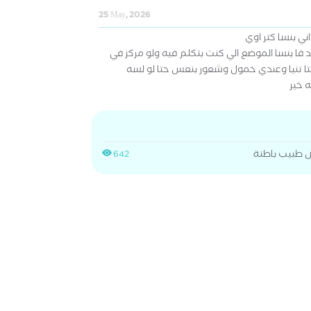
25 May, 2026
ي بنسا كتر اوي
 فا بنسا الموضع الي كنت بتكلم فيه ولو مركز في
حتا تنيا وعندي خمول وشعور بنعس حتا لو لسه
ه خير
 طبيب باطنة
642