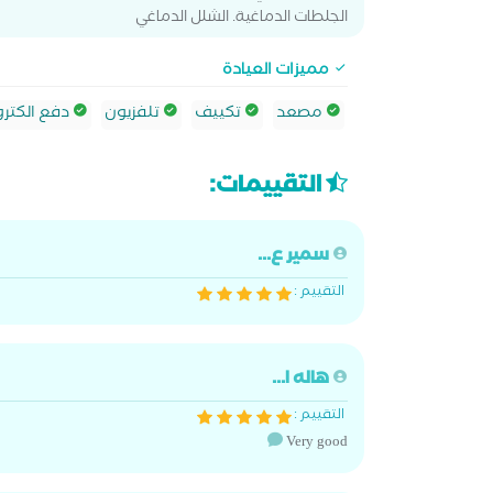
الجلطات الدماغية. الشلل الدماغي
مميزات العيادة
مصعد
تكييف
تلفزيون
دفع الكترو
التقييمات:
سمير ع...
التقييم :
هاله ا...
التقييم :
Very good