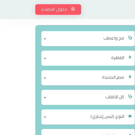
دخول الاطباء
مخ واعصاب
القاهرة
مصر الجديدة
كل الالقاب
النوع (ليس إجباري)