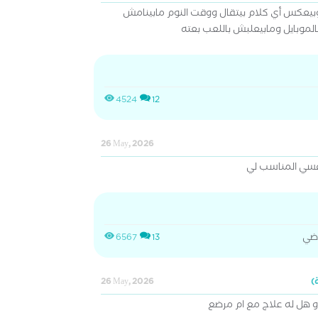
ند دائما وبيعكس أي كلام بيتقال ووقت النوم مابينامش
لموبايل ومابيعلبش باللعب بعته
4524
12
26 May, 2026
نفسي المناسب لي
رضي
6567
13
26 May, 2026