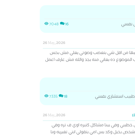
 نفسي
7048
16
26 May, 2026
أنا فيها من اقل شي بتعصب وصوتي يعلي مش بحس
الموضوع ده بعاني منه بجد والله مش عارف اعمل
طبيب استشاري نفسي
7335
18
26 May, 2026
ل خطيبي وفي بينا مشاكل كتيره اوي ف تره وفي
شخص بخيل وكد بس امي بتقولي انتي تغيريه ونا