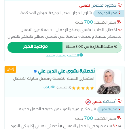
دكتورة تخصص
نفسي
شارع الحجاز - مصر الجديدة. ميدان المحكمة
...
مصر الجديدة
700
سعر الكشف:
جنيه
اخصائى الطب النفسي وعلاج الإدمان - جامعة عين شمس
ماجستير نفسية وعصبيه،- جامعة عين شمس معالج بالعلاج بالقبول
والإلتزام والعلاج المعرفي السلوكي لإضرابات القلق والإكتئاب والعلاج
مواعيد الحجز
متاحة النهاردة من 5:00 مساءً
الجدلي السلوكي متخصص فى حالات الادمان و المشاكل الاسرية و
الكشف بميعاد محدد
المشاكل الزوجية و الاكتئاب و القلق
إعلان
أخصائية نشوى علي الدين علي
استشاري الصحة النفسية وتعديل سلوك الاطفال
والمراهقين
(3 تقييم)
660
أخصائية
نفسي
ش مكرم عبيد بالقرب من حديقة الطفل مدينة
مدينة نصر
نصر
...
700
سعر الكشف:
جنيه
14 سنة خبرة في المجال النفسي # أخصائي نفسي إكلينكي البورد