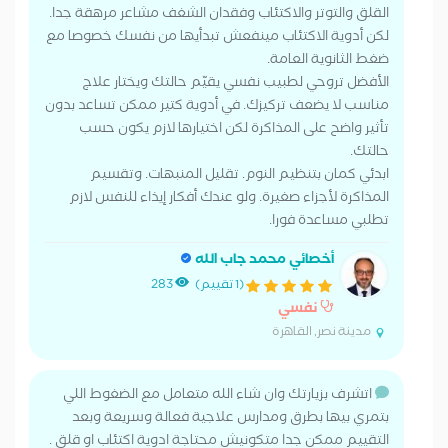
القلق والتوتر والاكتئاب وفقدان الشغف مشاعر مرهقة جدا.
لكن أدوية الاكتئاب مينفعش تبدأيها من نفسك خصوصا مع
ضغط الثانوية العامة.
الأفضل تروحي لطبيب نفسي يقيّم حالتك ويختار علاج
مناسب لا يضعف تركيزك. في أدوية كتير ممكن تساعد بدون
تأثير واضح على المذاكرة لكن اختيارها لازم يكون حسب
حالتك.
ابدئي كمان بتنظيم النوم. تقليل المنبهات. وتقسيم
المذاكرة لأجزاء صغيرة. ولو عندك أفكار إيذاء للنفس لازم
تطلبي مساعدة فورا.
أخصائي محمد جاب الله
(1 تقييم)
283
نفسي
مدينة نصر, القاهرة
اتشرف بزيارتك وان شاء الله متعامل مع الضغوط اللي
بتمري بيها بطرق ومدارس علاجية فعالة وسريعة وبعد
التقييم ممكن جدا متكونيش محتاجة ادوية اكتئاب او قلق .