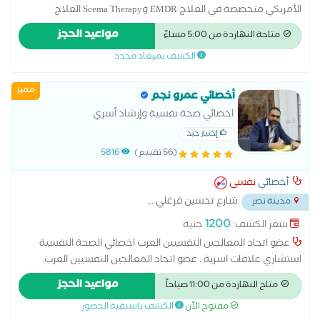
الأمريكي متخصصة في العلاج EMDR وScema Therapy العلاج
بالمخططات المعرفية والعلاج النفسي السلوكي والسلوكي المعرفي
مواعيد الحجز
متاحة النهاردة من 5:00 مساءً
و DBT ماجستير مهني في الصحة النفسية المتكاملة # اخصائي
الكشف بميعاد محدد
تعديل سلوك وتنمية مهارات للأطفال والمراهقين #مدربة معتمدة
للوالدية من الجمعية الامريكية للتربية الايجابية #عضو الجمعية
مميز
الامريكية والعربية للتربية الايجابية Positive Discipline Association
أخصائي عمرو نجم
#عضو التحالف العربي لخبراء العلاج النفسي #مدرب معتمد من
اخصائي صحة نفسية وإرشاد أسري
شركة تميز للتطوير والتدريب المؤسسي # دبلوم صعوبات التعلم
إختيار جيد
وتعديل وإدارة السلوك # دبلوم الإرشاد الأسري والنفسي # دبلوم
(56 تقييم)
5816
إعداد مدرب نفسي للأطفال # دبلوم التربية الخاصة # دبلوم
المقاييس النفسية # دبلوم علم النفس الإكلينكي #ماجستير مهني
أخصائي
نفسي
في الصحة النفسية #دكتوراه مهنية في إدارة الموارد البشرية
شارع تحسين فرغلي
...
مدينة نصر
1200
سعر الكشف:
جنيه
عضو اتحاد المعالجين النفسيين العرب اخصائي الصحة النفسية
استشاري علاقات اسرية . عضو اتحاد المعالجين النفسيين العرب.
ماجستير مهني الاضطرابات الجنسية من جامعة نيو يورك . دكتوراة
مواعيد الحجز
متاح النهاردة من 11:00 صباحاً
مهنية في علم النفس الاكلينكي . . مدير مركز ملاذ للعلوم النفسية
مفتوح الآن
الكشف باسبقية الحضور
و التدريب .