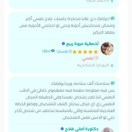
6 اكتوبر, الجيزة
اعراضك دي غالبا محتاجة جلسات علاج نفسي أكتر
وممكن متحتاجيش أدوية وحتي لو احتاجتي الأدوية مش
بتفقد التركيز.
أخصائية مروة ربيع
(2 تقييم)
1364
نفسي
كليوباترا, الاسكندرية
سلامتك ألف سلامه ،وربنا يوفقك .
بس فيه معلومه مهمه فيه مفهموم خاطئ في الطب
النفسي اننا نقدر نشخص نفسنا وفي الحقيقه المرض
النفسي زي اي مرض بيحتاج كشف للتشخيص ووضع الخطه
العلاجيه المناسبه واللي بالمناسبه بتختلف من شخص لآخر
حتي لو الاتنين نفس التشخيص .
دكتورة أماني فلاح