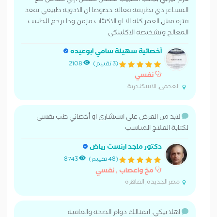
لازم ثيرابي بجانب الطبيب علشان نتعمل ازاي نتعامل مع
المشاعر دي بطريقه فعاله خصوصا ان الادويه طبيعي تقعد
فتره مش العمر كله الا لو الاكتئاب مزمن ودا يرجع للطبيب
المعالج وتشخيصه الاكلينكي
أخصائية سهيلة سامي ابوعيده
(3 تقييم)
2108
نفسي
العجمي, الاسكندرية
لابد من العرض على استشارى او أخصائي طب نفسى
لكتابة العلاج المناسب
دكتور ماجد ارنست رياض
(48 تقييم)
8743
مخ واعصاب , نفسي
مصر الجديدة, القاهرة
اهلا بيكي. اتمنالك دوام الصحة والعافية