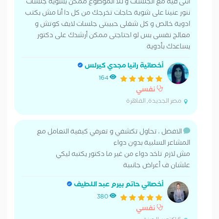
انتى فيه مع الجلسات و للا الموضوع ممكن بشويه جلسات
ننور عنينا على شوية حاجات تخرجك من كل دا أنا مش بكتب
ادوية خالص و كل شغلى حبيبتى جلسات لايف كوتش و
معالج نفسى بس لو احتاجتى ممكن أرشدك على دكتور
يساعدك بأدوية
أخصائية رانيا مجدي كيرلس
164
نفسي
مصر الجديدة, القاهرة
الافضل ، تحاول تكشفي و تعرفي كيفية التعامل مع
المشاعر السلبية بدون دواء
مش لازم تاخد دواء من غير ما دكتور يكتبه ليكي
علشان ف أعراض جانبية
أخصائي حاتم بيرم عبد اللطيف
380
نفسي