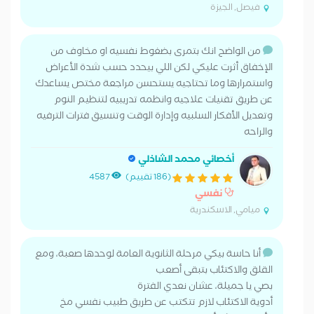
فيصل, الجيزة
من الواضح انك بتمرى بضغوط نفسيه او مخاوف من
الإخفاق أثرت عليكي لكن اللي بيحدد حسب شدة الأعراض
واستمرارها وما تحتاجيه يستحسن مراجعة مختص يساعدك
عن طريق تقنيات علاجيه وانظمه تدريبيه لتنظيم النوم
وتعديل الأفكار السلبيه وإدارة الوقت وتنسيق فترات الترفيه
والراحه
أخصائي محمد الشاذلي
(186 تقييم)
4587
نفسي
ميامي, الاسكندرية
أنا حاسة بيكي مرحلة الثانوية العامة لوحدها صعبة، ومع
القلق والاكتئاب بتبقى أصعب
بصي يا جميلة، عشان نعدي الفترة
أدوية الاكتئاب لازم تتكتب عن طريق طبيب نفسي مخ