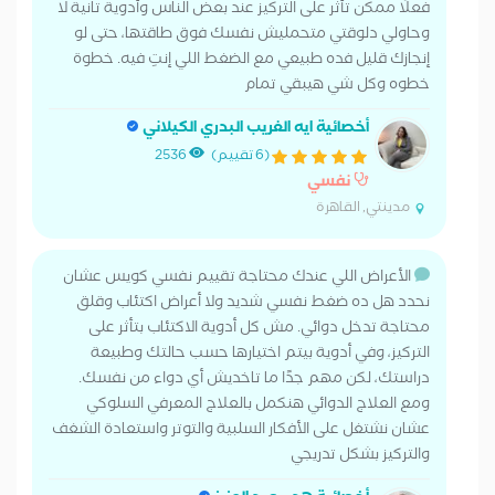
فعلًا ممكن تأثر على التركيز عند بعض الناس وأدوية تانية لا
وحاولي دلوقتي متحمليش نفسك فوق طاقتها، حتى لو
إنجازك قليل فده طبيعي مع الضغط اللي إنتِ فيه. خطوة
خطوه وكل شي هيبقي تمام
أخصائية ايه الغريب البدري الكيلاني
(6 تقييم)
2536
نفسي
مدينتي, القاهرة
الأعراض اللي عندك محتاجة تقييم نفسي كويس عشان
نحدد هل ده ضغط نفسي شديد ولا أعراض اكتئاب وقلق
محتاجة تدخل دوائي. مش كل أدوية الاكتئاب بتأثر على
التركيز، وفي أدوية بيتم اختيارها حسب حالتك وطبيعة
دراستك، لكن مهم جدًا ما تاخديش أي دواء من نفسك.
ومع العلاج الدوائي هنكمل بالعلاج المعرفي السلوكي
عشان نشتغل على الأفكار السلبية والتوتر واستعادة الشغف
والتركيز بشكل تدريجي