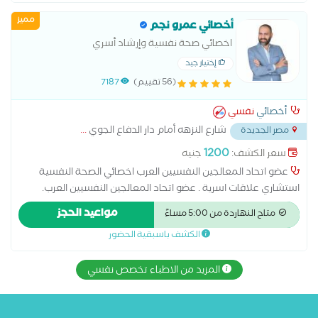
مميز
أخصائي عمرو نجم
اخصائي صحة نفسية وإرشاد أسري
إختيار جيد
(56 تقييم)
7187
أخصائي
نفسي
شارع النزهه أمام دار الدفاع الجوي
...
مصر الجديدة
1200
سعر الكشف:
جنيه
عضو اتحاد المعالجين النفسيين العرب اخصائي الصحة النفسية
استشاري علاقات اسرية . عضو اتحاد المعالجين النفسيين العرب.
ماجستير مهني الاضطرابات الجنسية من جامعة نيو يورك . دكتوراة
مواعيد الحجز
متاح النهاردة من 5:00 مساءً
مهنية في علم النفس الاكلينكي . . مدير مركز ملاذ للعلوم النفسية
الكشف باسبقية الحضور
و التدريب .
المزيد من الاطباء تخصص نفسي