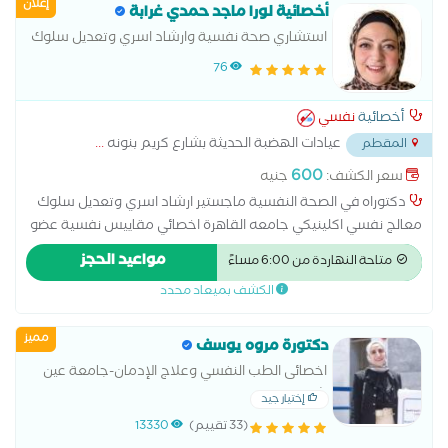
إعلان
أخصائية لورا ماجد حمدي غرابة
استشاري صحة نفسية وارشاد اسري وتعديل سلوك
معالج نفسي اكلينيكي
76
أخصائية
نفسي
عيادات الهضبة الحديثة بشارع كريم بنونه
...
المقطم
600
سعر الكشف:
جنيه
دكتوراه في الصحة النفسية ماجستير ارشاد اسري وتعديل سلوك
معالج نفسي اكلينيكي جامعه القاهرة اخصائي مقاييس نفسية عضو
بالصحة النفسية المصرية عضو باتحاد المعالجين العرب نائب رئيس
مواعيد الحجز
متاحة النهاردة من 6:00 مساءً
قسم الصحة النفسية بجريدة الخرم المصري نيوز
الكشف بميعاد محدد
مميز
دكتورة مروه يوسف
اخصائى الطب النفسي وعلاج الإدمان-جامعة عين
شمس
إختيار جيد
(33 تقييم)
13330