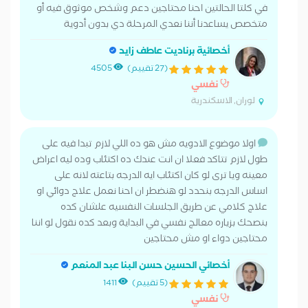
في كلتا الحالتين احنا محتاجين دعم وشخص موثوق فيه أو
متخصص يساعدنا أننا نعدي المرحلة دي بدون أدوية
أخصائية برناديت عاطف زايد
(27 تقييم)
4505
نفسي
لوران, الاسكندرية
اولا موضوع الادويه مش هو ده اللي لازم تبدا فيه على
طول لازم تتاكد فعلا ان انت عندك ده اكتئاب وده ليه اعراض
معينه ويا ترى لو كان اكتئاب ايه الدرجه بتاعته لانه على
اساس الدرجه بنحدد لو هنضطر ان احنا نعمل علاج دوائي او
علاج كلامي عن طريق الجلسات النفسيه علشان كده
بنصحك بزياره معالج نفسي في البداية وبعد كده نقول لو اننا
محتاجين دواء او مش محتاجين
أخصائي الحسين حسن البنا عبد المنعم
(5 تقييم)
1411
نفسي