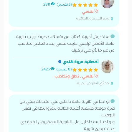
(3 تقييم)
2811
نفسي
مصر الجديدة, القاهرة
متاخديش أدوية اكتئاب من نفسك، خصوصًا وإنتِ ثانوية
عامة. الأفضل تراجعي طبيب نفسي يحدد العلاج المناسب
من غير ما يأثر على تركيزك.
أخصائية مروة هندي
(8 تقييم)
2423
نفسي , نطق وتخاطب
حدائق الاهرام, الجيزة
لو احنا في ثانوية عامة داخلين علي امتحانات يبقي دي
فترة موقتة طبيعية أغلبية الطلبة بيمروا بيها في نفس
التوقيت
ولو احنا لسه داخلين علي الثانوية العامة يبقي الفترة دي
حدثت بدري شوية