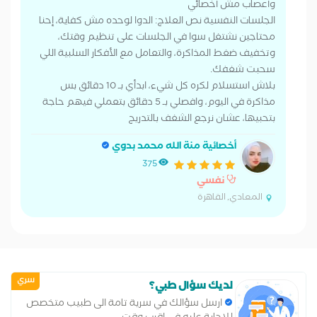
وأعصاب مش أخصائي
الجلسات النفسية نص العلاج: الدوا لوحده مش كفاية، إحنا
محتاجين نشتغل سوا في الجلسات على تنظيم وقتك،
وتخفيف ضغط المذاكرة، والتعامل مع الأفكار السلبية اللي
سحبت شغفك.
بلاش استسلام لكره كل شيء، ابدأي بـ 10 دقائق بس
مذاكرة في اليوم، وافصلي بـ 5 دقائق بتعملي فيهم حاجة
بتحبيها، عشان نرجع الشغف بالتدريج
أخصائية منة الله محمد بدوي
375
نفسي
المعادي, القاهرة
سري
لديك سؤال طبي؟
ارسل سؤالك في سرية تامة الى طبيب متخصص