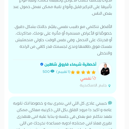
الدواء بيختلف حسب الأعراض وطبيعة حالتك، وفيه أنواع
تأثيرها على التركيز قليل وأنواع تانية ممكن تعمل خمول عند
بعض الناس.
الأفضل تتكلمي مع طبيب نفسي يقيّم حالتك بشكل دقيق،
خصوصًا لو الأعراض مستمرة أو مأثرة على نومك، مذاكرتك،
أو قدرتك على التحمل. وفي نفس الوقت حاولي متحمليش
نفسك فوق طاقتها وتدي لجسمك قدر كافي من الراحة
والتخطى
أخصائية شيماء فاروق شاهين
(1 تقييم)
500
نفسي
جليم, الاسكندرية
حبيبتي عادى كل اللي انتي بتمرى بيه و خصوصا انك ثانويه
عامه و اكيد دا مزود القلق بكل اللى ذكرتيه معاكى ممكن
نقعد نتكلم مع بعض فى جلسه و بناءا عليه انتى هتقدرى
تقررى فعلا انتى محتاجه ادويه مساعدة تخرجك من اللى