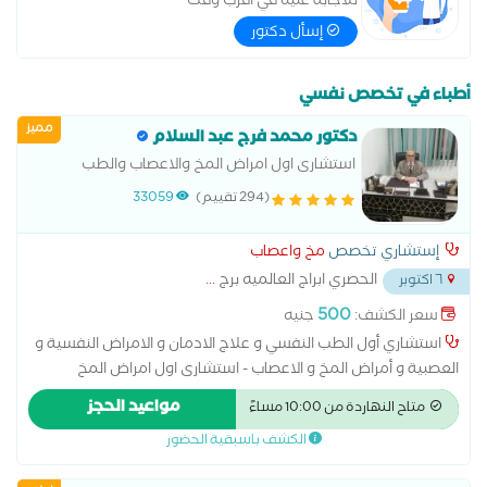
للاجابة عليه في اقرب وقت
إسأل دكتور
أطباء في تخصص نفسي
مميز
دكتور محمد فرج عبد السلام
استشارى اول امراض المخ والاعصاب والطب
النفسى وعلاج الادمان
(294 تقييم)
33059
إستشاري تخصص
مخ واعصاب
الحصري ابراج العالميه برج
...
٦ اكتوبر
500
سعر الكشف:
جنيه
استشاري أول الطب النفسي و علاج الادمان و الامراض النفسية و
العصبية و أمراض المخ و الاعصاب - استشارى اول امراض المخ
والاعصاب والطب النفسى وعلاج الادمان من مايو 2008 - اخصائى
مواعيد الحجز
متاح النهاردة من 10:00 مساءً
الطب النفسى مستشفى الامل بجدة (لعلاج الادمان ،المملكة
الكشف باسبقية الحضور
العربية السعودية) من نوفمبر 1993 وحتى مايو 2019 - طبيب مقيم
مستشفيات جامعة الزقازيق من اكتوبر1989 وحتى اكتوبر1993