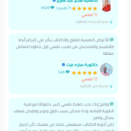
أخصائية هدير عبد العزيز
(7 تقييم)
9539
نفسي
مصر الجديدة, القاهرة
الأعراض النفسيه للقلق والاكتئاب بتأثر علي التركيز أيضا
فالتقييم والتشخيص من طبيب نفسي اول خطوه للتعامل
معاها
دكتورة ساره عزت
546
نفسي
مدينة نصر, القاهرة
واضح إنك تحت ضغط نفسي كبير، خصوصًا مع فترة
الثانوية العامة، وده ممكن يسبب قلق وتوتر وفقدان شغف
بشكل واضح.
لكن أدوية الاكتئاب مينفعش تتاخد من نفسك، لأن اختيار