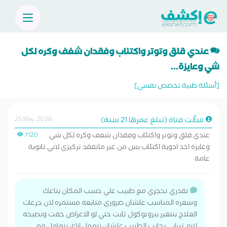
عندي قلق وتوتر واكتئاب وفقدان شغف وكره لكل
شي وعايزة...
[أسئلة طبية تخصص نفسي]
سألت فتاة (تبلغ عمرها 21 سنة)
25 May, 2026
عندي قلق وتوتر واكتئاب وفقدان شغف وكره لكل شي
7120
وعايزة اخد ادوية اكتئاب بس من غير ماتفقد تركيزي لاني ثانوية
عامة
تقدري تحجزي مع طبيب علي حسب المكان بتاعك
وسعره المناسب علشان ضروري متابعه مستمره لان جرعات
العلاج بتتغير ببروتوكول ثابت حتي لو الاعراض خفت ونصيحه