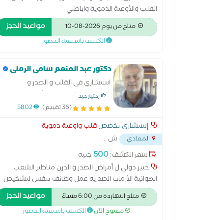
القلب والأوعية الدموية واباطني
مواعيد الحجز
متاح من يوم 2026-08-10
الكشف باسبقية الحضور
دكتور عبد المنعم سامى الرملى
استشاري فى القلب و الصدر و
الحساسية جامعه عين شمس
إختيار جيد
(36 تقييم)
5802
إستشاري تخصص
قلب واوعية دموية
ش
...
المعادي
500
سعر الكشف:
جنيه
خبير دولي ل أمراض الصدر و الدرن مناظير الشعب
الهوائية الأزمات الصدريه عمل وظائف تنفس لتشخيص
الأمراض الصدرية ضيق النفس الدرن الرئوي -علاج امراض
مواعيد الحجز
متاح النهاردة من 6:00 مساءً
الضغط- علاج امراض شرايين القلب والهبوط- علاج اعلا
مفتوح الآن
الكشف باسبقية الحضور
امراض السكر- وامراض روماتيزم القلب- متابعة