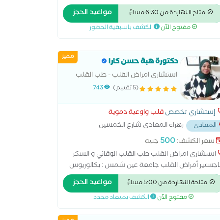
م الكشف بأشعه الموجات فوق الصوتيه (الايكو ) ، و
مواعيد الحجز
متاح النهاردة من 6:30 مساءً
الك رسام القلب الكهربائى ،،،،،،،،،،،،،،،،،،،،،،،،،،،،،،،،،
مفتوح الآن
الكشف باسبقية الحضور
مميز
دكتورة هبة حسن كارا
استشاري امراض القلب - طب القلب
الوقائي و السكر
(5 تقييم)
743
إستشاري تخصص
قلب واوعية دموية
زهراء المعادي شارع الخمسين
المعادي
يسي
...
500
سعر الكشف:
جنيه
استشاري امراض القلب طب القلب الوقائي و السكر
جستير أمراض القلب جامعة عين شمس : بكالوريوس
طب والجراحة جامعة عين شمس. ماجستير امراض
مواعيد الحجز
متاحة النهاردة من 5:00 مساءً
قلب والأوعية الدموية جامعة عين شمس. دبلوم طب
مفتوح الآن
الكشف بميعاد محدد
قلب الوقائي و التغذيه العلاجيه. حاصلة علي شهادة
 جمعية القلب الأمريكية في الانعاش القلبي المتقدم.