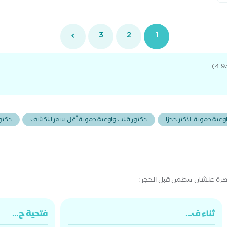
3
2
1
ة
عية دموية الأكثر حجزا
دكتور قلب واوعية دموية أقل سعر للكشف
دكتو
رة علشان تتطمن قبل الحجز :
ثناء ف...
فتحية ح...