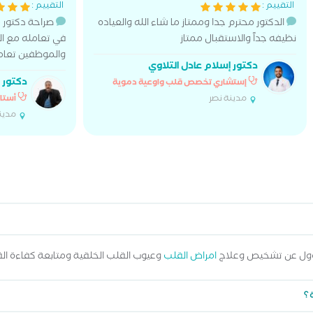
التقييم :
التقييم :
الدكتور محترم جدا وممتاز ما شاء الله والعياده
صراحة دكتور م
نظيفه جداً والاستقبال ممتاز
في تعامله مع ال
والموظفين تعام
دكتور إسلام عادل التلاوي
دكتور 
إستشاري تخصص قلب واوعية دموية
مدينة نصر
أستا
مدين
ؤول عن تشخيص وعلاج
امراض القلب
وعيوب القلب الخلقية ومتابعة كفاءة ال
 ؟