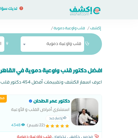
لديك سؤا
إكشف
/
قلب واوعية دموية
/
قلب واوعية دموية
ا
افضل دكتور قلب واوعية دموية في القاهر
اعرف اسعار الكشف وتقييمات أفضل 454 دكتور قلب واوعية دموية في القاهرة واحجز اونلاين مجانا وادفع في العيادة
ممي
دكتور عمر الطحان
استشاري أمراض القلب و الأوعية
الدموية و القسطرة القلبية مدرس
إختيار جيد
أمراض القلب كلية الطب القصر العيني
(22 تقييم)
4348
مدرس جامعي تخصص
قلب واوعية دموية