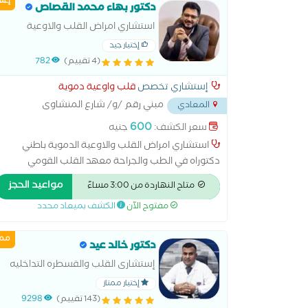
إعل
التشخيصية والعلاجية حالات المعقدة لامراض القلب
دكتور بهاء محمد القصاص
رسم القلب الطبيعي رسم القلب بالمجهود علاج ارتفاع
استشاري امراض القلب والاوعية
نسبة الدهون والكوليسترول فى الدم علاج قصور الشريان
الدموية باطني
إختيار جيد
التاجى علاج هبوط عضلة القلب متابعة النشاط
(4 تقييم)
782
الروماتيزمي والحمى الروماتيزمية متابعة ما بعد التوسيع
وتركيب الدعمات لشرايين القلب مرض الشريان التاجي
إستشاري تخصص
قلب واوعية دموية
مبني رقم /و/ شارع المنشاوى
المعادي
متفرع من
...
600
سعر الكشف:
جنيه
استشاري امراض القلب والاوعية الدموية باطني
دكتوراه في الطب والجراحة معهد القلب القومي
مستشفي مصر بالمنيل مستشفي جولدن هارت
مواعيد الحجز
متاح النهاردة من 3:00 مساءً
بالمعادي متابعه حالات الضغط والسكر وارتفاع دهون
مفتوح الآن
الكشف بميعاد محدد
الدم وضعف عضله القلب واعتلال كهرباء القلب
ممي
دكتور خالد عيد
إستشارى القلب والقسطره التداخليه
بمعهد القلب القومى
إختيار ممتاز
(143 تقييم)
9298