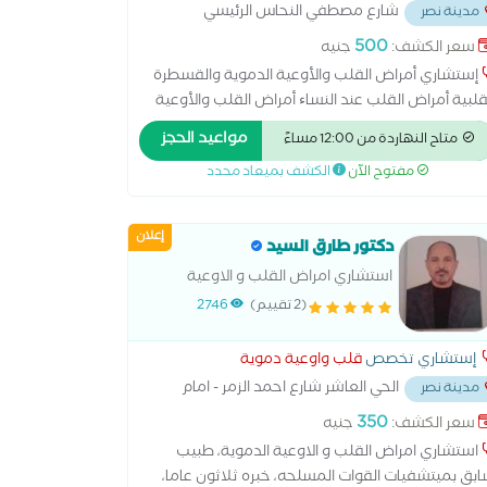
شارع مصطفي النحاس الرئيسي
مدينة نصر
ر مدرسه المنهل
...
500
سعر الكشف:
جنيه
إستشاري أمراض القلب والأوعية الدموية والقسطرة
قلبية أمراض القلب عند النساﺀ أمراض القلب والأوعية
دموية أمراض شرايين القلب والذبحة الصدرية وارتقاع
مواعيد الحجز
متاح النهاردة من 12:00 مساءً
ط الدم أمراض صمام القلب اتساع عضلة القلب
مفتوح الآن
الكشف بميعاد محدد
طرابات نبض القلب اعتلال عضلة القلب الاكتشاف
مبكر لامراض القلب والشرايين التهاب بطانة القلب
قسطرة التشخيصية والعلاجية حالات المعقدة لامراض
إعلان
دكتور طارق السيد
قلب رسم القلب الطبيعي رسم القلب بالمجهود علاج
تفاع نسبة الدهون والكوليسترول فى الدم علاج قصور
استشاري امراض القلب و الاوعية
شريان التاجى علاج هبوط عضلة القلب متابعة النشاط
الدموية
(2 تقييم)
2746
روماتيزمي والحمى الروماتيزمية متابعة ما بعد التوسيع
ركيب الدعمات لشرايين القلب مرض الشريان التاجي
إستشاري تخصص
قلب واوعية دموية
الحي العاشر شارع احمد الزمر - امام
مدينة نصر
نة موبيل
...
350
سعر الكشف:
جنيه
استشاري امراض القلب و الاوعية الدموية، طبيب
بق بميتشفيات القوات المسلحه، خبره ثلاثون عاما،