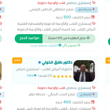
إستشاري تخصص
قلب واوعية دموية
شارع مصطفي النحاس الرئيسي
مدينة نصر
بجوار مدرسه المنهل
...
500
سعر الكشف:
جنيه
إستشاري القلب والأوعية الدموية والقسطرة القلبية
أمراض القلب عند النساﺀ أمراض القلب والأوعية الدموية
دك
أمراض شرايين القلب والذبحة الصدرية وارتقاع ضغط الدم
مواعيد الحجز
متاح النهاردة من 1:00 مساءً
أمراض صمام القلب اتساع عضلة القلب اضطرابات نبض
مفتوح الآن
الكشف بميعاد محدد
القلب اعتلال عضلة القلب الاكتشاف المبكر لامراض
القلب والشرايين التهاب بطانة القلب القسطرة
التشخيصية والعلاجية حالات المعقدة لامراض القلب
ز
مميز
دكتور طارق الخولي
رسم القلب الطبيعي رسم القلب بالمجهود علاج ارتفاع
نسبة الدهون والكوليسترول فى الدم علاج قصور الشريان
دكتوراه أمراض القلب - استشاري امراض
التاجى علاج هبوط عضلة القلب متابعة النشاط
القلب
(27 تقييم)
1784
الروماتيزمي والحمى الروماتيزمية متابعة ما بعد التوسيع
وتركيب الدعمات لشرايين القلب مرض الشريان التاجي
إستشاري تخصص
قلب واوعية دموية
شارع البحث الجنائي - محطة صقر
المعادي
قريش
...
مسج
400
سعر الكشف:
جنيه
استشاري امراض القلب والاوعية الدموية رئيس قسم