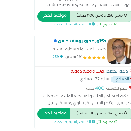
كرونيا. اسبانيا استشارى القسطره التداخليه للشرايين
تاجيه بمستشفى هليوبوليس دكتوراه القلب والأوعية
مواعيد الحجز
متاح النهاردة من 7:00 صباحاً
الدمويه زمالة جامعة لاكرونيا. أسبانيا خبرة أكثر من 15
مفتوح الآن
الكشف باسبقية الحضور
ه فى إصلاح الشرايين التاجيه
دكتور عمرو يوسف حسن
طبيب القلب والقسطرة القلبية
(29 تقييم)
4259
دكتور تخصص
قلب واوعية دموية
شارع 77 المعادي
...
المعادي
400
سعر الكشف:
جنيه
دكتوراه أمراض القلب والقسطرة القلبية بكلية طب
ر العيني وقصر العيني الفرنساوي ومستفى النيل
راوي ومستفى السلام الدولي
مواعيد الحجز
متاح النهاردة من 6:00 مساءً
مفتوح الآن
الكشف باسبقية الحضور