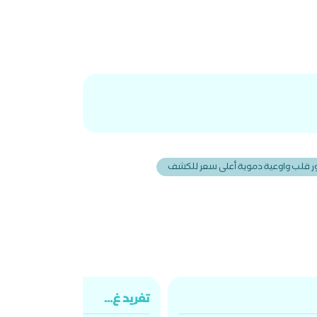
ر قلب واوعية دموية أعلى سعر للكشف
تغريد غ...