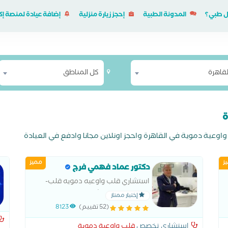
ل طبي؟
المدونة الطبية
إحجز زيارة منزلية
إضافة عيادة لمنصة 
لقاهرة
كل المناطق
ة
ز
مميز
دكتور عماد فهمي فرج
استشاري قلب واوعيه دمويه قلب-
باطني -سكر استشاري القلب والاوعيه
إختيار ممتاز
الدمويه منذ 2004 - عضو الجمعيه
(52 تقييم)
8123
المصريه والجمعية الاوربيه للقلب زماله
إستشاري تخصص
قلب واوعية دموية