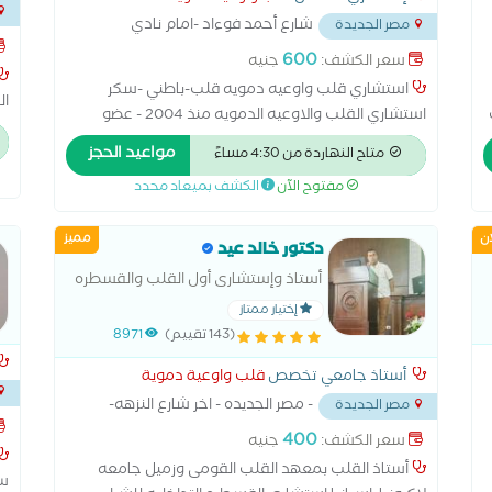
القلب والصدر من كيلافلاند كلينك -
شارع أحمد فوءاد -امام نادي
مصر الجديدة
بجوا
الطيران
...
600
سعر الكشف:
جنيه
استشاري قلب واوعيه دمويه قلب-باطني -سكر
ال
استشاري القلب والاوعيه الدمويه منذ 2004 - عضو
ال
الجمعيه المصريه والجمعية الاوربيه للقلب زماله القلب
مواعيد الحجز
ضغ
متاح النهاردة من 4:30 مساءً
والصدر من كيلافلاند كلينك - امريكا - اوهايو استشاري
اض
مفتوح الآن
الكشف بميعاد محدد
قلب واوعيه دمويه -باطني-سكر
ال
ال
ان
مميز
دكتور خالد عيد
ال
ار
أستاذ وإستشارى أول القلب والقسطره
ال
التداخليه
إختيار ممتاز
ال
(143 تقييم)
8971
وت
أستاذ جامعي تخصص
قلب واوعية دموية
- مصر الجديده - اخر شارع النزهه-
مصر الجديدة
بنزي
ميدان
...
400
سعر الكشف:
جنيه
أستاذ القلب بمعهد القلب القومى وزميل جامعه
سا