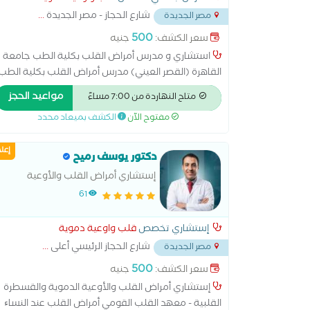
شارع الحجاز - مصر الجديدة
...
مصر الجديدة
500
سعر الكشف:
جنيه
استشاري و مدرس أمراض القلب بكلية الطب جامعة
القاهرة (القصر العيني) مدرس أمراض القلب بكلية الطب
العسكرية استشاري القسطرة القلبية و التداخلية عضو
مواعيد الحجز
متاح النهاردة من 7:00 مساءً
الجمعية الأوروبية لأمراض القلب أمراض القلب والأوعية
مفتوح الآن
الكشف بميعاد محدد
الدموية أمراض شرابين القلب والذبحة الصدرية وارتقاع
ضغط الدم أمراض صمام القلب اتساع عضلة القلب
إعل
اضطرابات نبض القلب عتلال عضلة القلب الاكتشاف
دكتور يوسف رميح
المبكر لامراض القلب والشرايين التهاب بطانة القلب
إستشاري أمراض القلب والأوعية
القسطرة التشخيصية والعلاجية حالات المعقدة لامراض
الدموية والقسطرة القلبية - معهد
61
القلب رسم القلب الطبيعي رسم القلب بالمجهود علاج
القلب القومي
ارتفاع نسبة الدهون والكوليسترول فى الدم علاج قصور
إستشاري تخصص
قلب واوعية دموية
الشريان التاجى علاج هبوط عضلة القلب متابعة النشاط
شارع الحجاز الرئيسي أعلى
...
مصر الجديدة
الروماتيزمي والحمى الروماتيزمية متابعة ما بعد التوسيع
وتركيب الدعمات لشرايين القلب مرض الشريان التاجي
500
سعر الكشف:
جنيه
إستشاري أمراض القلب والأوعية الدموية والقسطرة
القلبية - معهد القلب القومي أمراض القلب عند النساﺀ