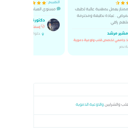
التقييم :
متاز يعمل بمهنية عالية لطيف
مستوي العياده كويس وكشف الدك
مرضى . عيادة نظيفة ومحترمة
دكتورة هبة محسن
لهم راقي
إستشاري تخصص قلب واوعي
مشير مرشد
حلوان
ذ جامعي تخصص قلب واوعية دموية
ة نصر
قلب والشرايين
والاوعية الدموية