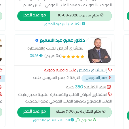
الموجات الصوتية - معهد القلب القومي . رئيس قسم
لا
القلب والأوعية الدموية السابق بالسعودية عضو الجمعية
ال
مواعيد الحجز
متاح من يوم 2026-08-10
المصرية لامراض القلب عضو الجمعية الاوروبيه لامراض
الكشف باسبقية الحضور
القلب خبير القسطرة التداخلية
سن
دكتور عمرو عبد السميع
استشاري أمراض القلب والقسطرة
القلبية
(34 تقييم)
3926
إستشاري تخصص
قلب واوعية دموية
النزهة 2 جسر السويس خلف
جسر السويس
بافاريا تقاطع شارع الخمسين
...
350
سعر الكشف:
جنيه
استشاري أمراض القلب والقسطرة القلبية مدير رعايات
القلب المفتوح بمعهد القلب القومي عضو الجمعية
قص
الاوروبية لأمراض القلب عضو الجمعية المصرية لامراض
بد
مواعيد الحجز
متاح النهاردة من 7:00 مساءً
القلب د. دكتوراة القصر العيني التشخيص باسنخدام رسم
ج
مفتوح الآن
الكشف باسبقية الحضور
القلب الكهربائي والموجات الصوتية على القلب (ايكو)