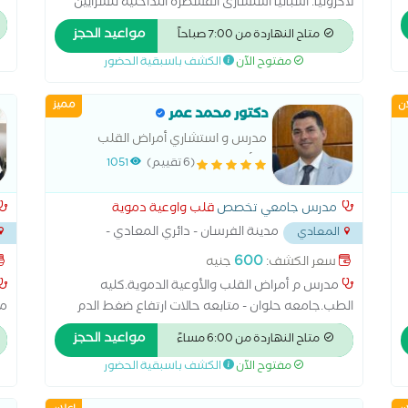
لاكرونيا. اسبانيا استشارى القسطره التداخليه للشرايين
يت
التاجيه بمستشفى هليوبوليس دكتوراه القلب والأوعية
مواعيد الحجز
كذ
متاح النهاردة من 7:00 صباحاً
الدمويه زمالة جامعة لاكرونيا. أسبانيا خبرة أكثر من 15
مفتوح الآن
الكشف باسبقية الحضور
سنه فى إصلاح الشرايين التاجيه
ان
مميز
دكتور محمد عمر
ب
مدرس و استشاري أمراض القلب
والأوعية الدموية.كليه الطب.جامعه
(6 تقييم)
1051
حلوان
مدرس جامعي تخصص
قلب واوعية دموية
مدينة الفرسان - دائري المعادي -
المعادي
بجوار رينج رود
...
الرئ
600
سعر الكشف:
جنيه
مدرس م أمراض القلب والأوعية الدموية.كليه
الطب.جامعه حلوان - متابعه حالات ارتفاع ضغط الدم
ما
-متابعه حالات قصور الشريان التاجي -متابعه حالات ضعف
ال
مواعيد الحجز
متاح النهاردة من 6:00 مساءً
عضله القلب -متابعه حالات اضطراب وعدم انتظام ضربات
ال
مفتوح الآن
الكشف باسبقية الحضور
القلب -تركيب منظمات كهربائيه للقلب-اجراء قسطره
ال
تشخيصيه وعلاجيه للشرايين التاجيه متابعه حالات ارتفاع
من