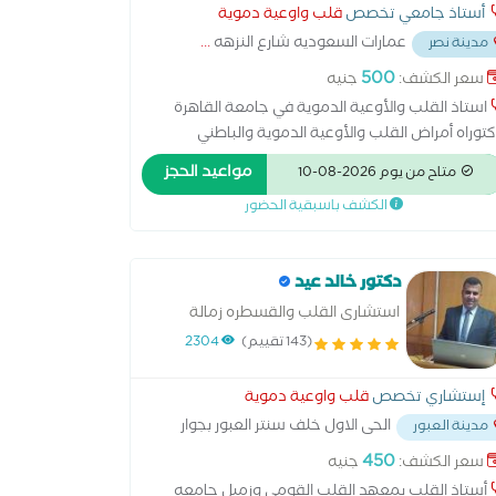
أستاذ جامعي تخصص
قلب واوعية دموية
عمارات السعوديه شارع النزهه
...
مدينة نصر
500
سعر الكشف:
جنيه
استاذ القلب والأوعية الدموية في جامعة القاهرة
توراه أمراض القلب والأوعية الدموية والباطني
مواعيد الحجز
متاح من يوم 2026-08-10
الكشف باسبقية الحضور
دكتور خالد عيد
استشارى القلب والقسطره زمالة
جامعة لاكرونيا اسباني
(143 تقييم)
2304
إستشاري تخصص
قلب واوعية دموية
الحى الاول خلف سنتر العبور بجوار
مدينة العبور
د التقوى
...
450
سعر الكشف:
جنيه
أستاذ القلب بمعهد القلب القومى وزميل جامعه