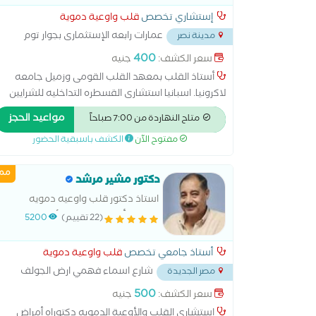
إستشاري تخصص
قلب واوعية دموية
عمارات رابعه الإستثمارى بجوار توم
مدينة نصر
آند بصل على طريق النصر الرئيسى
...
400
سعر الكشف:
جنيه
أستاذ القلب بمعهد القلب القومى وزميل جامعه
لاكرونيا. اسبانيا استشارى القسطره التداخليه للشرايين
التاجيه بمستشفى هليوبوليس دكتوراه القلب والأوعية
مواعيد الحجز
متاح النهاردة من 7:00 صباحاً
الدمويه زمالة جامعة لاكرونيا. أسبانيا خبرة أكثر من 15
مفتوح الآن
الكشف باسبقية الحضور
سنه فى إصلاح الشرايين التاجيه
ممي
دكتور مشير مرشد
استاذ دكتور قلب واوعيه دمويه
دكتوراه أمراض القلب والأوعية الدموية
(22 تقييم)
5200
والباطني
أستاذ جامعي تخصص
قلب واوعية دموية
شارع اسماء فهمي ارض الجولف
مصر الجديدة
خلف
...
500
سعر الكشف:
جنيه
استشاري القلب والأوعية الدمويه دكتوراه أمراض