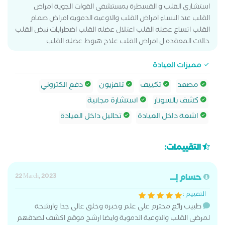
استشاري القلب و القسطرة بمستشفى القوات الجوية امراض
القلب عند النساء امراض القلب والاوعيه الدمويه امراض صمام
القلب اتساع عضله القلب اعتلال عضله القلب اضطرابات نبض القلب
حالات المعقده ل امراض القلب علاج هبوط عضله القلب
مميزات العيادة
مصعد
تكييف
تلفزيون
دفع الكتروني
كشف بالسونار
استشارة مجانية
اشعة داخل العيادة
تحاليل داخل العيادة
التقييمات:
حسام إ...
22 March, 2023
التقييم :
طبيب رائع محترم على علم وخبرة وخلق عالى جدا وارشحة
لمرضى القلب والاوعية الدموية وايضا ارشح موقع اكشف لصدقهم