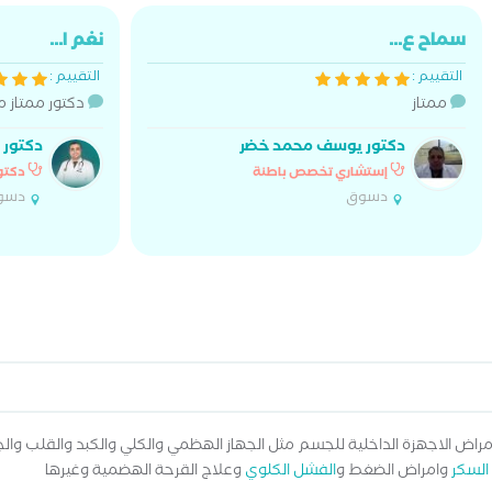
سماح ع...
نغم ا...
التقييم :
التقييم :
ممتاز
دكتور ممتاز م
دكتور يوسف محمد خضر
دكتور 
إستشاري تخصص باطنة
دكتو
دسوق
دسو
 الاجهزة الداخلية للجسم مثل الجهاز الهظمي والكلي والكبد والقلب والجها
السكر
وامراض الضغط و
الفشل الكلوي
وعلاج القرحة الهضمية وغيرها