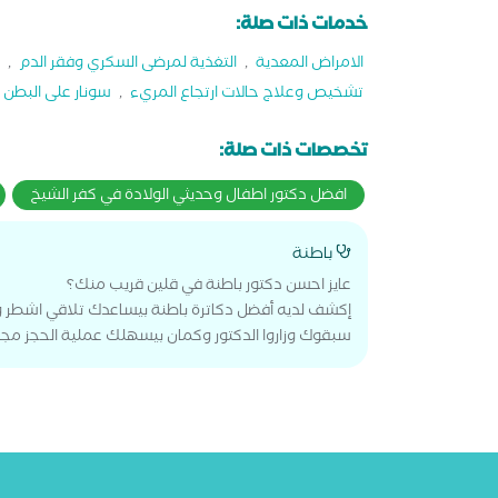
خدمات ذات صلة:
الامراض المعدية
,
التغذية لمرضى السكري وفقر الدم
,
تشخيص وعلاج حالات ارتجاع المريء
,
سونار على البطن
تخصصات ذات صلة:
افضل دكتور اطفال وحديثي الولادة في كفر الشيخ
باطنة
عايز احسن دكتور باطنة في قلين قريب منك؟
إكشف لديه أفضل دكاترة باطنة بيساعدك تلاقي اشطر وا
سبقوك وزاروا الدكتور وكمان بيسهلك عملية الحجز مجان