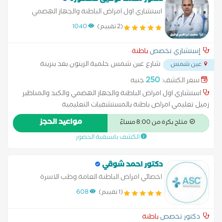
دكتور محمد توفيق عكسورة
استشاري اول امراض الباطنة والجهاز الهضمي
والكبد والمناظير
(2 تقييم)
1040
إستشاري تخصص
باطنة
شارع عين شمس حلمية الزيتون بعد بنزينة
عين شمس
التعاون ميدان الحلمية
...
250
سعر الكشف:
جنيه
استشاري اول امراض الباطنة والجهاز الهضمي والكبد والمناظير
زميل تعليمي امراض باطنة بالمستشفيات التعليمية
مواعيد الحجز
متاح بكرة من 8:00 مساءً
الكشف باسبقية الحضور
دكتور احمد شوقي
اخصائي امراض الباطنة العامة وطب الاسرة
(1 تقييم)
608
دكتور تخصص
باطنة