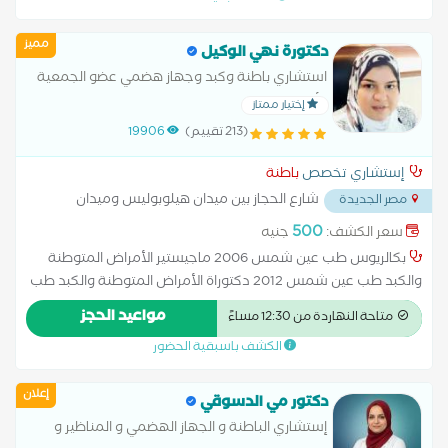
والحوض علاج الكوليسترول
مميز
دكتورة نهي الوكيل
استشاري باطنة وكبد وجهاز هضمي عضو الجمعية
الأوروبية لمناظير الجهاز الهضمي
إختيار ممتاز
(213 تقييم)
19906
إستشاري تخصص
باطنة
شارع الحجاز بين ميدان هيلوبوليس وميدان
مصر الجديدة
المحكمة علامة
...
500
سعر الكشف:
جنيه
بكالريوس طب عين شمس 2006 ماجيستير الأمراض المتوطنة
والكبد طب عين شمس 2012 دكتوراة الأمراض المتوطنة والكبد طب
عين شمس 2019 زميل الاتحاد الاوروبى لأمراض الجهاز الهضمى عضو
مواعيد الحجز
متاحة النهاردة من 12:30 مساءً
الجمعية البحثية لدراسة امراض الكبد والجهاز الهضمى عضو الجمعية
الكشف باسبقية الحضور
الاوروبية لمناظير الجهاز الهضمى
إعلان
دكتور مي الدسوقي
إستشاري الباطنة و الجهاز الهضمي و المناظير و