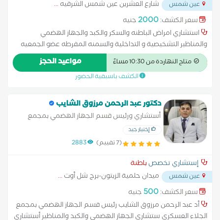
شارع العشرين عين شمس الشرقيه
...
عين شمس
2000
سعر الكشف:
جنيه
استشاري امراض الباطنه والسكر والكبد والجهاز الهضمي
والمناظير التشخيصية و التداخلية والسمنه المفرطه عضو الجمعيه
الامريكيه لمناظير الجهاز الهضمي عضو الجمعيه الاوربيه لامراض
مواعيد الحجز
متاح النهاردة من 10:30 مساءً
الكبد ، جامعه عين شمس.
الكشف باسبقية الحضور
دكتور عبد الرحمن مرزوق الشايب
أستشاري ورئيس قسم الجهاز الهضمي بمجمع
الجلاء الطبي للقوات المسلحة
إختيار جيد
(7 تقييم)
2883
إستشاري تخصص
باطنة
ميدان حلمية الزيتون-برج شل أوت
...
عين شمس
500
سعر الكشف:
جنيه
أد عبد الرحمن مرزوق الشايب رئيس قسم الجهاز الهضمي بمجمع
الجلاء العسكري ستشاري الجهاز الهضمي والكبد والمناظير أستشاري