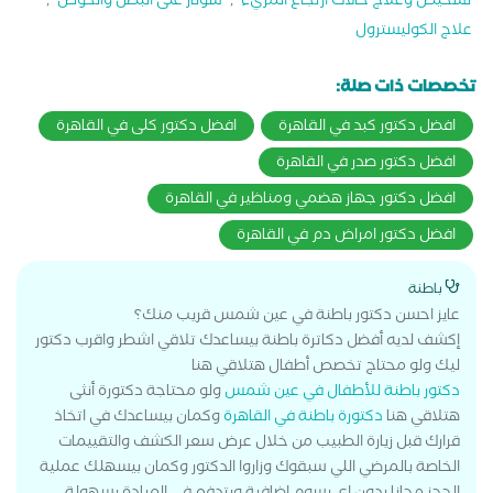
تشخيص وعلاج حالات ارتجاع المريء
,
سونار على البطن والحوض
,
علاج الكوليسترول
تخصصات ذات صلة:
افضل دكتور كبد في القاهرة
افضل دكتور كلى في القاهرة
افضل دكتور صدر في القاهرة
افضل دكتور جهاز هضمي ومناظير في القاهرة
افضل دكتور امراض دم في القاهرة
باطنة
عايز احسن دكتور باطنة في عين شمس قريب منك؟
إكشف لديه أفضل دكاترة باطنة بيساعدك تلاقي اشطر واقرب دكتور
ليك ولو محتاج تخصص أطفال هتلاقي هنا
دكتور باطنة للأطفال في عين شمس
ولو محتاجة دكتورة أنثى
هتلاقي هنا
دكتورة باطنة في القاهرة
وكمان بيساعدك في اتخاذ
قرارك قبل زيارة الطبيب من خلال عرض سعر الكشف والتقييمات
الخاصة بالمرضي اللي سبقوك وزاروا الدكتور وكمان بيسهلك عملية