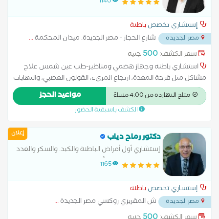
1140
إستشاري تخصص
باطنة
شارع الحجاز - مصر الجديدة. ميدان المحكمة
...
مصر الجديدة
500
سعر الكشف:
جنيه
استشاري باطنه وجهاز هضمي ومناظير-طب عين شمس علاج
مشاكل مثل قرحة المعدة، ارتجاع المريء، القولون العصبي، والتهابات
الأمعاء. التعامل مع أمراض الكبد مثل الدهون على الكبد أو الالتهاب
مواعيد الحجز
متاح النهاردة من 4:00 مساءً
الكبدي. تشخيص حالات النزيف أو الألم في البطن
الكشف باسبقية الحضور
إعلان
دكتور رماح دياب
إستشاري أول أمراض الباطنة والكبد. والسكر والغدد
الصماء دكتوراه في أمراض الباطنة والكبد
1165
إستشاري تخصص
باطنة
ش المقريزي روكسي مصر الجديدة
...
مصر الجديدة
500
سعر الكشف:
جنيه