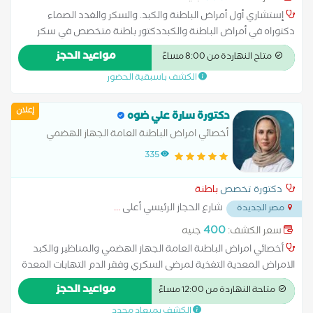
إستشاري أول أمراض الباطنة والكبد. والسكر والغدد الصماء
دكتوراه في أمراض الباطنة والكبددكتور باطنة متخصص في سكر
وغدد صماء بالغين، جهاز هضمي ومناظير بالغين، باطنة عامة،
مواعيد الحجز
متاح النهاردة من 8:00 مساءً
حساسية ومناعة بالغين و جهاز هضمي ومناظير اطفال
الكشف باسبقية الحضور
إعلان
دكتورة سارة علي ضوه
أخصائي امراض الباطنة العامة الجهاز الهضمي
والمناظير والكبد
335
دكتورة تخصص
باطنة
شارع الحجاز الرئيسي أعلى
...
مصر الجديدة
400
سعر الكشف:
جنيه
أخصائي امراض الباطنة العامة الجهاز الهضمي والمناظير والكبد
الامراض المعدية التغذية لمرضى السكري وفقر الدم التهابات المعدة
والاثنى عشر امراض الباطنة العامة امراض الجهاز الهضمي امراض
مواعيد الحجز
متاحة النهاردة من 12:00 مساءً
ضغط الدم تشخيص وعلاج حالات ارتجاع المريء سونار على البطن
الكشف بميعاد محدد