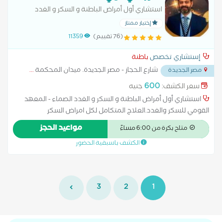
استشاري أول أمراض الباطنة و السكر و الغدد
الصماء - المعهد القومي للسكر والغدد.العلاج
إختيار ممتاز
المتكامل لكل امراض السكر ومضاعفاته لكل الاعمار
(76 تقييم)
11359
و الاكتشاف المبكر لمرض السكري
إستشاري تخصص
باطنة
شارع الحجاز - مصر الجديدة. ميدان المحكمة
...
مصر الجديدة
600
سعر الكشف:
جنيه
استشاري أول أمراض الباطنة و السكر و الغدد الصماء - المعهد
القومي للسكر والغدد.العلاج المتكامل لكل امراض السكر
ومضاعفاته لكل الاعمار و الاكتشاف المبكر لمرض السكري وكيفيه
مواعيد الحجز
متاح بكرة من 6:00 مساءً
الوقايه منه .علاج ارتفاع ضغط الدم والكوليسترول .علاج امراض
الكشف باسبقية الحضور
المعده والإثني عشر والقولون .
3
2
1