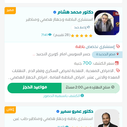
عند البلوغ علاج السكر النوع الأول علاج السكر النوع الثاني علاج
مميز
الضعف الجنسى الناتج عن مرض السكر علاج سكر الحمل علاج قصر
دكتور محمد هشام
القامة وتأخر البلوغ علاج مرض السكر متابعة سكر الحمل مضاعفات
استشاري الباطنه وجهااز هضمي ومناظير
مرض السكر
إختيار جيد
(28 تقييم)
7141
إستشاري تخصص
باطنة
جسر السويس امام كوبري التجنيد
...
مصر الجديدة
700
سعر الكشف:
جنيه
, الامراض المعدية , التغذية لمرضى السكري وفقر الدم , التهابات
المعدة والاثنى عشر , امراض الباطنة العامة , امراض الجهاز الهضمي ,
امراض ضغط الدم , تشخيص وعلاج حالات ارتجاع المريء , سونار على
مواعيد الحجز
متاح النهاردة من 2:00 مساءً
البطن والحوض , علاج الكوليسترول ,
الكشف باسبقية الحضور
إعلان
دكتور عمرو سمير
استشاري باطنه وجهاز هضمي ومناظير-طب عين
شمس