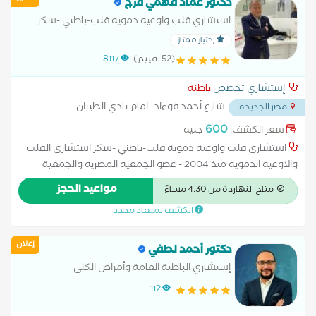
المصرية للغدد الصماء والسكر وتصلب الشرايين EAEDA . عضو
دكتور عماد فهمي فرج
الجمعية المصرية للقلب والسكري ECDA . عضو الجمعية الخليجية
استشاري قلب واوعيه دمويه قلب-باطني -سكر
للغدد الصماء والسكري GAED . خبرة اكثر من 30 عام في الغدد
استشاري القلب والاوعيه الدمويه منذ 2004 - عضو
إختيار ممتاز
الصماء والسكر والأمراض الباطنية . اهتمام خاص وأنظمة غذائية
الجمعيه المصريه والجمعية الاوربيه للقلب زماله
(52 تقييم)
8117
لمرضى السكر والسمنة تناسب كل مريض . ==> السعر مضاعف لغير
القلب والصدر من كيلافلاند كلينك -
المصري .
إستشاري تخصص
باطنة
شارع أحمد فوءاد -امام نادي الطيران
...
مصر الجديدة
600
سعر الكشف:
جنيه
استشاري قلب واوعيه دمويه قلب-باطني -سكر استشاري القلب
والاوعيه الدمويه منذ 2004 - عضو الجمعيه المصريه والجمعية
الاوربيه للقلب زماله القلب والصدر من كيلافلاند كلينك - امريكا -
مواعيد الحجز
متاح النهاردة من 4:30 مساءً
اوهايو استشاري قلب واوعيه دمويه -باطني-سكر
الكشف بميعاد محدد
إعلان
دكتور أحمد لطفي
إستشاري الباطنة العامة وأمراض الكلى
112