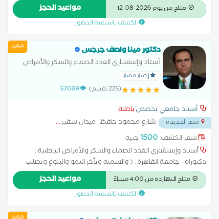
مواعيد الحجز
متاح من يوم 2026-08-12
الكشف باسبقية الحضور
مميز
دكتور مينا واصف جرجس
أستاذ وإستشاري الغدد الصماء والسكر والأمراض
الباطنية. دكتوراه - جامعة القاهرة .
إختيار ممتاز
(225 تقييم)
57089
أستاذ جامعي تخصص
باطنة
شارع محمود حافظ- ميدان سفير
...
مصر الجديدة
1500
سعر الكشف:
جنيه
أستاذ وإستشاري الغدد الصماء والسكر والأمراض الباطنية .
دكتوراه - جامعة القاهرة . ( والسمنه وتأخر النمو والبلوغ وتصلب
الشرايين والتهاب والام الاعصاب الطرفية السكري ومتابعة سكر
مواعيد الحجز
متاح النهاردة من 4:00 مساءً
الحمل والكوليسترول ودهنيات وضغط الدم) . دكتوراه في الأمراض
الكشف باسبقية الحضور
الباطنية والغدد الصماء والسكر - جامعة القاهرة . عضو الجمعيتين
الأمريكيتين لأمراض السكر و الغدة الدرقية ADA, ATA . عضو الجمعية
مميز