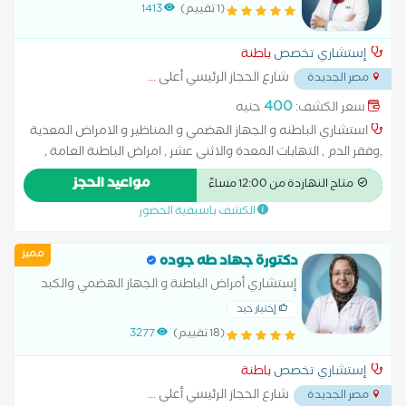
الامراض المعدية ,وفقر الدم
(1 تقييم)
1413
إستشاري تخصص
باطنة
شارع الحجاز الرئيسي أعلى
...
مصر الجديدة
400
سعر الكشف:
جنيه
استشاري الباطنه و الجهاز الهضمي و المناظير و الامراض المعدية
,وفقر الدم , التهابات المعدة والاثنى عشر , امراض الباطنة العامة ,
امراض الجهاز الهضمي , امراض ضغط الدم , تشخيص وعلاج حالات
مواعيد الحجز
متاح النهاردة من 12:00 مساءً
ارتجاع المريء , سونار على البطن والحوض , علاج الكوليسترول ,
الكشف باسبقية الحضور
مميز
دكتورة جهاد طه جوده
إستشاري أمراض الباطنة و الجهاز الهضمي والكبد
والمناظير
إختيار جيد
(18 تقييم)
3277
إستشاري تخصص
باطنة
شارع الحجاز الرئيسي أعلى
...
مصر الجديدة