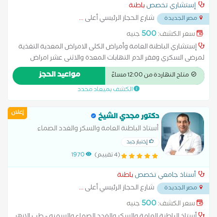
إستشاري تخصص
باطنة
شارع الحجاز الرئيسي أعلى
...
مصر الجديدة
500
سعر الكشف:
جنيه
إستشاري الباطنة العامة وأمراض الكلى الامراض المعدية التغذية
لمرضى السكري وفقر الدم التهابات المعدة والاثنى عشر امراض
الباطنة العامة امراض الجهاز الهضمي امراض ضغط الدم تشخيص
مواعيد الحجز
متاح النهاردة من 12:00 مساءً
وعلاج حالات ارتجاع المريء سونار على البطن والحوض علاج
الكشف بميعاد محدد
الكوليسترول
إعلان
دكتور مجدي الشيخ
أستاذ الباطنة العامة والسكر والغدد الصماء
والسمنه - طب الازهر
إختيار جيد
(4 تقييم)
1970
أستاذ جامعي تخصص
باطنة
شارع الحجاز الرئيسي أعلى
...
مصر الجديدة
500
سعر الكشف:
جنيه