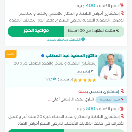
400
سعر الكشف:
جنيه
إستشاري أمراض الباطنة و الجهاز الهضمي والكبد والمناظير
الامراض المعدية التغذية لمرضى السكري وفقر الدم التهابات المعدة
والاثنى عشر امراض الباطنة العامة امراض الجهاز الهضمي امراض
مواعيد الحجز
متاحة النهاردة من 1:00 مساءً
ضغط الدم تشخيص وعلاج حالات ارتجاع المريء سونار على البطن
الكشف بميعاد محدد
والحوض علاج الكوليسترول استئصال الزائدة بالمنظار استئصال
الطحال استئصال الكلية استئصال جزئي للكبد بالون المعدة تدبيس
مميز
المعدة تكميم المعدة جراحة البواسير حزام المعدة زراعة البنكرياس
دكتور السعيد عبد المطلب
زراعة الكبد علاج البواسير بدون جراحة علاج الفتق بدون جراحة علاج
إستشاري الباطنة والسكر والغدد الصماء خبرة 20
حصوة المرارة عملية استئصال الرحم بالمنظار عملية الفتاق عملية
سنة
إختيار جيد
المرارة بالمنظار عملية الناسور عملية تحويل مسار المعدة
(5 تقييم)
1717
إستشاري تخصص
باطنة
شارع الحجاز الرئيسي أعلى
...
مصر الجديدة
500
سعر الكشف:
جنيه
إستشاري الباطنة والسكر والغدد الصماء خبرة 20 سنة ألم وتنميل
الأطراف في حالات التهابات الأعصاب لمرضى السكر أمراض الغدة
الكظرية أمراض الغدد الصماء اضطرابات الغدة النخامية اضطرابات