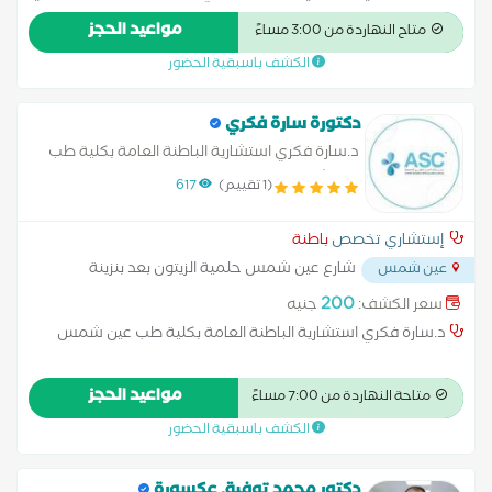
الجهاز الهضمي بالقوات المسلحا مدرس أمراض الباطنة والكبد
مواعيد الحجز
متاح النهاردة من 3:00 مساءً
ومناظير الجهاز الهضمي بالأكاديمية الطبية العسكرية أستشاري
الكشف باسبقية الحضور
مناظير الجهاز الهضمي المتقدمة ورئيس قسم الجهاز الهضمي
والمناظير مستشفيات القوات المسلحة دكتوراة أمراض البطن والكبد
ومناظير الجهاز الهضمي
دكتورة سارة فكري
د.سارة فكري استشارية الباطنة العامة بكلية طب
عين شمس
(1 تقييم)
617
إستشاري تخصص
باطنة
شارع عين شمس حلمية الزيتون بعد بنزينة
عين شمس
التعاون ميدان الحلمية
...
200
سعر الكشف:
جنيه
د.سارة فكري استشارية الباطنة العامة بكلية طب عين شمس
مواعيد الحجز
متاحة النهاردة من 7:00 مساءً
الكشف باسبقية الحضور