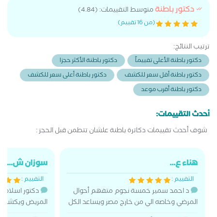
دكتور باطنة
متوسط التقييمات: (4.84)
(من 16 تقييم)
ترتيب النتائج:
دكتور باطنة الأعلى تقييماً
دكتور باطنة الأكثر حجزا
دكتور باطنة أقل سعر للكشف
دكتور باطنة أعلى سعر للكشف
دكتور باطنة أقرب موعد
أحدث التقييمات:
شوف أحدث تقييمات دكاترة باطنة علشان تتطمن قبل الحجز :
هناء ع...
سوزان ش...
التقييم :
التقييم :
د احمد سمير خمسة نجوم متفهم أحوال
دكتور اسلام 
المرضي وخاصه الي من خارج مصر ويساعد الكل
المريض ويكشف ك