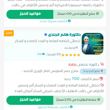
أستاذ الباطنة العامة والسكر والغدد الصماء والسمنه - طب الازهر
دكتوراه جامعه مينيسوتا الامريكيه ألم وتنميل الأطراف في حالات
التهابات الأعصاب لمرضى السكر أمراض الغدة الكظرية أمراض الغدد
مواعيد الحجز
متاح النهاردة من 1:00 مساءً
الصماء اضطرابات الغدة النخامية اضطرابات الهرمونات الجنسية الغدة
الكشف بميعاد محدد
الدرقية والجار درقية الفشل الكلوي نتيجة مرض السكر تشخيص سكر
الحمل ضبط ضغط الدم والسكر لمرضى الكبد و الكلى علاج اضطرابات
مميز
الهرمونات عند البلوغ علاج السكر النوع الأول علاج السكر النوع الثاني
دكتورة هانم الجندى
علاج الضعف الجنسى الناتج عن مرض السكر علاج سكر الحمل علاج
اخصائى الباطنه العامه و الغدد الصماء و السكر
قصر القامة وتأخر البلوغ علاج مرض السكر متابعة سكر الحمل متابعة
إختيار جيد
سكر بالغين نوع أول وثاني ومضاعفاته مشكلات الكلى عند مرضى
(33 تقييم)
7111
السكر مضاعفات مرض السكر نقص هرمون النمو إضافة خدمات أخرى
دكتورة تخصص
باطنة
شارع جسر السويس امام كوبرى التجنيد
...
مصر الجديدة
700
سعر الكشف:
جنيه
اخصائى الباطنه العامه و الغدد الصماء و السكر ألم وتنميل
الأطراف في حالات التهابات الأعصاب لمرضى السكر أمراض الغدة
الكظرية أمراض الغدد الصماء اضطرابات الغدة النخامية الغدة الدرقية
مواعيد الحجز
متاحة النهاردة من 2:00 مساءً
والجار درقية الفشل الكلوي نتيجة مرض السكر تشخيص سكر الحمل
الكشف باسبقية الحضور
ضبط الدم والسكر لمرضى الكبد و الكلى علاج اضطرابات الهرمونات