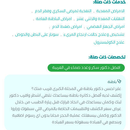
خدمات ذات صلة:
الامراض المعدية
,
التغذية لمرضى السكري وفقر الدم
,
التهابات المعدة والاثنى عشر
,
امراض الباطنة العامة
,
امراض الجهاز الهضمي
,
امراض ضغط الدم
,
تشخيص وعلاج حالات ارتجاع المريء
,
سونار على البطن والحوض
,
علاج الكوليسترول
تخصصات ذات صلة:
افضل دكتور سكر وغدد صماء في الغربية
باطنة
عايز احسن دكتور باطنة في المحلة الكبرى قريب منك؟
إكشف لديه أفضل دكاترة باطنة بيساعدك تلاقي اشطر واقرب دكتور
ليك وكمان بيساعدك في اتخاذ قرارك قبل زيارة الطبيب من خلال
عرض سعر الكشف والتقييمات الخاصة بالمرضي اللي سبقوك وزاروا
الدكتور وكمان بيسهلك عملية الحجز مجانا بدون اي رسوم اضافية
وبتدفع في العيادة بسهولة بسعر العيادة