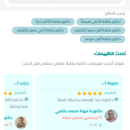
ترتيب النتائج:
دكتور باطنة الأعلى تقييماً
دكتور باطنة الأكثر حجزا
دكتور باطنة أقل سعر للكشف
دكتور باطنة أعلى سعر للكشف
دكتور باطنة أقرب موعد
أحدث التقييمات:
شوف أحدث تقييمات دكاترة باطنة علشان تتطمن قبل الحجز :
حبيبه ا...
رجب ا...
التقييم :
التقييم :
دكتوره بجد كويسه ربنا يبارك فيها
ما شاء الله دك
علما وخلقا
دكتورة مروة محمد بلتاجي
دكتور م
إستشاري تخصص باطنة
طنطا
إستشا