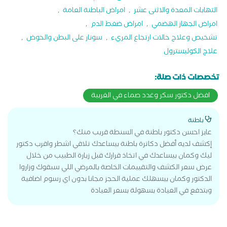
التهابات المعدة والاثنى عشر
,
امراض الباطنة العامة
,
امراض الجهاز الهضمي
,
امراض ضغط الدم
,
تشخيص وعلاج حالات ارتجاع المريء
,
سونار على البطن والحوض
,
علاج الكوليسترول
تخصصات ذات صلة:
افضل دكتور سكر وغدد صماء في الغربية
باطنة
عايز احسن دكتور باطنة في السنطة قريب منك؟
إكشف لديه أفضل دكاترة باطنة بيساعدك تلاقي اشطر واقرب دكتور
ليك وكمان بيساعدك في اتخاذ قرارك قبل زيارة الطبيب من خلال
عرض سعر الكشف والتقييمات الخاصة بالمرضي اللي سبقوك وزاروا
الدكتور وكمان بيسهلك عملية الحجز مجانا بدون اي رسوم اضافية
وبتدفع في العيادة بسهولة بسعر العيادة