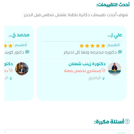
أحدث التقييمات:
شوف أحدث تقييمات دكاترة باطنة علشان تتطمن قبل الحجز :
علي ز...
محمد خ...
التقييم :
التقييم :
دكتوره محترمه ولها كل احترام
دكتور كويس ج
دكتورة زينب شعلان
دكتور م
إستشاري تخصص باطنة
دكتور
الزقازيق
الزقاز
أسئلة مكررة: