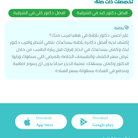
تخصصات ذات صلة:
افضل دكتور كبد في الشرقية
افضل دكتور كلى في الشرقية
باطنة
عايز احسن دكتور باطنة في ههيا قريب منك؟
إكشف لديه أفضل دكاترة باطنة بيساعدك تلاقي اشطر واقرب دكتور
ليك وكمان بيساعدك في اتخاذ قرارك قبل زيارة الطبيب من خلال
عرض سعر الكشف والتقييمات الخاصة بالمرضي اللي سبقوك وزاروا
الدكتور وكمان بيسهلك عملية الحجز مجانا بدون اي رسوم اضافية
وبتدفع في العيادة بسهولة بسعر العيادة
Download
Download
App Store
Google play