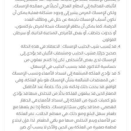
الألياف الغذائية إلى النظام الغذائي أحيانًا في معالجة الإمساك،
ولكن الإمساك المزمن يشير إلى وجود مشكلة فعلية.يمكن أن
تكون أسباب الإمساك ناجمة عن خلل في وظائف الغدد
الدرقية، كما يمكن أن يظهر الإمساك نتيجة لمرض باركنسون،
أو حدوث جلطات، أو بعض الأمراض المناعية الذاتية، أو سرطان
القولون.
قد يُسبب شرب الحليب الإمساك : الاعتقاد في هذه الحالة
صحيح جزئيًا، فشرب الحليب ومشتقات الألبان قد يؤدي إلى
الإمساك لدى بعض الأشخاص. لكن إذا كنتم تعانون من
حساسية اللاكتوز، فقد يتسبب الحليب في الإسهال.
قد تؤدي العلكة المبتلعة إلى انسداد الأمعاء وتسبب الإمساك
: من المعتقدات الشائعة بشأن الإمساك هو بلع العلكة، وفي
الواقع، قد يحدث ذلك ولكنه نادر جدًا، خاصةً عند الأطفال
الصغار الذين قد يبلعون العلكة بدلًا من التخلص منها.قد يؤدي
بلع كميات كبيرة من العلكة إلى انسداد الأمعاء في الجهاز
الهضمي، مما قد يكون سببًا للإمساك، خاصةً إذا تم بلعها مع
طعام سهل البلع ومع ذلك، في معظم الحالات، تمر العلكة
عبر الأمعاء ويتم التخلص منها مع باقي الطعام. لذا، فإن ابتلاع
قطعة صغيرة من العلكة بين الحين والآخر لا يسبب أي ضرر.