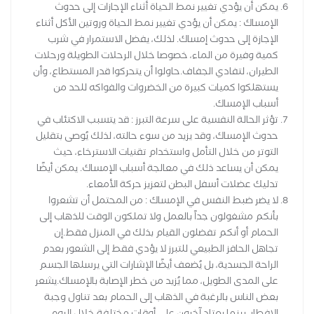
يمكن أن يؤدي تغيير نمط الحياة أثناء الإجازات إلى حدوث
الإمساك : يمكن أن يؤدي تغيير نمط الحياة وروتين الأكل أثناء
الإجازة إلى حدوث إمساك. لذلك، يفضل الاستمرار في شرب
كمية وفيرة من الماء، خصوصا خلال الرحلات الطويلة ورحلات
الطيران، لتفادي الجفاف.حاولوا أن يتحركوا قدر المستطاع، وأن
يستهلكوا كميات كبيرة من الخضروات والفواكه للحد من
أسباب الإمساك.
تؤثر الحالة النفسية على سرعة التبرز : قد يتسبب الاكتئاب في
حدوث الإمساك، وقد يزيد من سوء حالته، لذلك يُوصى بتقليل
التوتر من خلال التأمل واستخدام تقنيات الاسترخاء، حيث
يمكن أن يساعد ذلك في معالجة أسباب الإمساك. يمكن أيضًا
تدليك عضلات أسفل البطن لتعزيز حركة الأمعاء.
لا يضر ضبط النفس في الإمساك : من المحتمل أن تشعروا
بأنكم مشغولون جداً بالعمل ولا تملكون الوقت للذهاب إلى
الحمام أو أنكم تفضلون القيام بذلك في المنزل فقط.إن
تجاهل الحافز الطبيعي للتبرز لا يؤدي فقط إلى الشعور بعدم
الراحة الجسدية، بل يُضعف أيضًا الإشارات التي يرسلها الجسم
على المدى الطويل، مما يُزيد من خطر الإصابة بالإمساك.يشعر
بعض الناس بالرغبة في الذهاب إلى الحمام بعد تناول وجبة