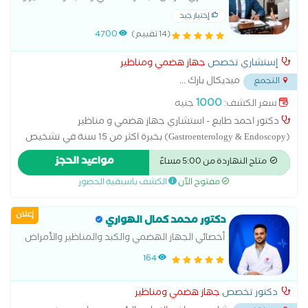
باطنة
إختيار جيد
(14 تقييم)
4700
إستشاري تخصص
جهاز هضمي ومناظير
ميديكال بارك
...
التجمع
1000
سعر الكشف:
جنيه
دكتور احمد طايع - استشاري جهاز هضمي و مناظير
(Gastroenterology & Endoscopy) بخبرة اكثر من 15 سنة في تشخيص
وعلاج امراض المعدة (Stomach Diseases), القولون (Colon Disorders),
مواعيد الحجز
متاح النهاردة من 5:00 مساءً
الكبد (Liver Diseases) وارتجاع المريء (GERD). متخصص في علاج
مفتوح الآن
الكشف باسبقية الحضور
القولون العصبي (IBS), التهاب المعدة (Gastritis), القرحة (Ulcers),
عسر الهضم (Indigestion) وحصوات المرارة (Gallstones) باستخدام
إعلان
احدث مناظير الجهاز الهضمي (Endoscopic Procedures). كما نقدم
دكتور محمد كمال الهواري
برامج لعلاج السمنة (Obesity Treatment), التخسيس بدون جراحة
أخصائي الجهاز الهضمي والكبد والمناظير والأمراض
(Non-Surgical Weight Loss) و التغذية العلاجية (Clinical Nutrition)
المعدية وفقر الدم
164
تحت اشراف فريق طبي متخصص. العياده مجهزة بأحدث الأجهزة
الطبية فى فرعين التجمع الخامس (New Cairo – El Tagamoa El
دكتور تخصص
جهاز هضمي ومناظير
Khames) و المهندسين (Mohandessin) لخدمه مرضي الجهاز الهضمي