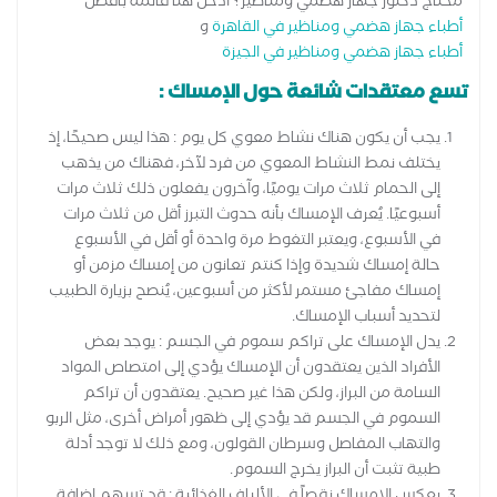
محتاج دكتور جهاز هضمي ومناظير؟ ادخل هنا قائمة بافضل
أطباء جهاز هضمي ومناظير في القاهرة
و
أطباء جهاز هضمي ومناظير في الجيزة
تسع معتقدات شائعة حول الإمساك :
يجب أن يكون هناك نشاط معوي كل يوم : هذا ليس صحيحًا، إذ
يختلف نمط النشاط المعوي من فرد لآخر، فهناك من يذهب
إلى الحمام ثلاث مرات يوميًا، وآخرون يفعلون ذلك ثلاث مرات
أسبوعيًا. يُعرف الإمساك بأنه حدوث التبرز أقل من ثلاث مرات
في الأسبوع، ويعتبر التغوط مرة واحدة أو أقل في الأسبوع
حالة إمساك شديدة وإذا كنتم تعانون من إمساك مزمن أو
إمساك مفاجئ مستمر لأكثر من أسبوعين، يُنصح بزيارة الطبيب
لتحديد أسباب الإمساك.
يدل الإمساك على تراكم سموم في الجسم : يوجد بعض
الأفراد الذين يعتقدون أن الإمساك يؤدي إلى امتصاص المواد
السامة من البراز، ولكن هذا غير صحيح. يعتقدون أن تراكم
السموم في الجسم قد يؤدي إلى ظهور أمراض أخرى، مثل الربو
والتهاب المفاصل وسرطان القولون، ومع ذلك لا توجد أدلة
طبية تثبت أن البراز يخرج السموم.
يعكس الإمساك نقصاً في الألياف الغذائية : قد تسهم إضافة