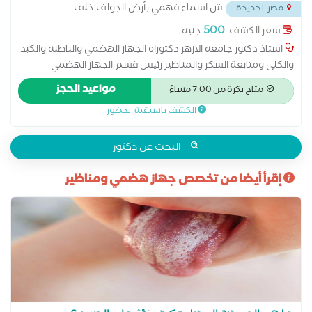
ش اسماء فهمي بأرض الجولف خلف
...
مصر الجديدة
500
سعر الكشف:
جنيه
استاذ دكتور جامعه الازهر دكتوراه الجهاز الهضمي والباطنه والكبد
والكلى ومتابعة السكر والمناظير رئيس قسم الجهاز الهضمي
والباطنه مستشفيات الأزهر أستاذ الكبد والكلى جامعة الأزهر
مواعيد الحجز
متاح بكرة من 7:00 مساءً
الكشف باسبقية الحضور
البحث عن دكتور
إقرأ أيضا من تخصص جهاز هضمي ومناظير