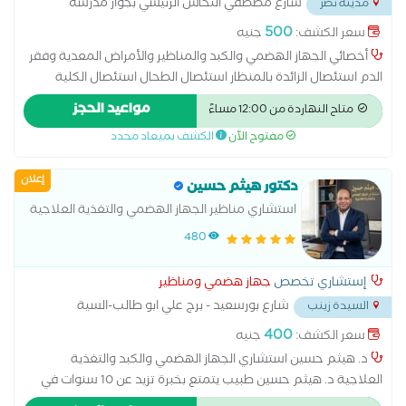
شارع مصطفي النحاس الرئيسي بجوار مدرسه
مدينة نصر
بأفضل رعاية طبية.
المنهل
...
500
سعر الكشف:
جنيه
أخصائي الجهاز الهضمي والكبد والمناظير والأمراض المعدية وفقر
الدم استئصال الزائدة بالمنظار استئصال الطحال استئصال الكلية
استئصال جزئي للكبد بالون المعدة تدبيس المعدة تكميم المعدة
مواعيد الحجز
متاح النهاردة من 12:00 مساءً
جراحة البواسير حزام المعدة زراعة البنكرياس زراعة الكبد علاج البواسير
مفتوح الآن
الكشف بميعاد محدد
بدون جراحة علاج الفتق بدون جراحة علاج حصوة المرارة عملية
استئصال الرحم بالمنظار عملية الفتاق عملية المرارة بالمنظار عملية
إعلان
الناسور عملية تحويل مسار المعدة
دكتور هيثم حسين
استشاري مناظير الجهاز الهضمي والتغذية العلاجية
480
إستشاري تخصص
جهاز هضمي ومناظير
شارع بورسعيد - برج علي ابو طالب-السية
السيدة زينب
زينب
...
400
سعر الكشف:
جنيه
د. هيثم حسين استشاري الجهاز الهضمي والكبد والتغذية
العلاجية د. هيثم حسين طبيب يتمتع بخبرة تزيد عن 10 سنوات في
تشخيص وعلاج أمراض الجهاز الهضمي والكبد، مع اهتمام خاص