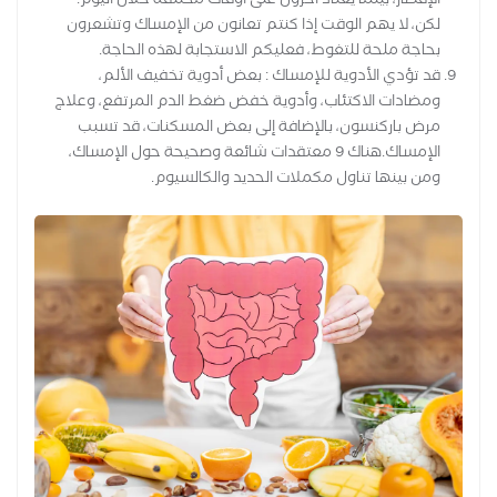
الإفطار، بينما يعتاد آخرون على أوقات مختلفة خلال اليوم.
لكن، لا يهم الوقت إذا كنتم تعانون من الإمساك وتشعرون
بحاجة ملحة للتغوط، فعليكم الاستجابة لهذه الحاجة.
قد تؤدي الأدوية للإمساك : بعض أدوية تخفيف الألم،
ومضادات الاكتئاب، وأدوية خفض ضغط الدم المرتفع، وعلاج
مرض باركنسون، بالإضافة إلى بعض المسكنات، قد تسبب
الإمساك.هناك 9 معتقدات شائعة وصحيحة حول الإمساك،
ومن بينها تناول مكملات الحديد والكالسيوم.