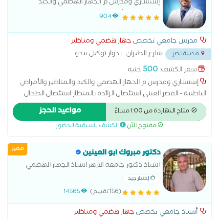
إستشاري ومدرس م الجهاز الهضمي والكبد
والمناظير والأمراض الباطنية - القصر العيني
904
مدرس جامعي تخصص
جهاز هضمي ومناظير
شارع الطيران ـ بجوار توكيل بيچو
...
مدينة نصر
500
سعر الكشف:
جنيه
إستشاري ومدرس م الجهاز الهضمي والكبد والمناظير والأمراض
الباطنية - القصر العيني استئصال الزائدة بالمنظار استئصال الطحال
استئصال الكلية استئصال جزئي للكبد بالون المعدة تدبيس المعدة
مواعيد الحجز
متاح النهاردة من 1:00 مساءً
تكميم المعدة جراحة البواسير حزام المعدة زراعة البنكرياس زراعة
مفتوح الآن
الكشف باسبقية الحضور
الكبد علاج البواسير بدون جراحة علاج الفتق بدون جراحة علاج حصوة
المرارة عملية استئصال الرحم بالمنظار عملية الفتاق عملية المرارة
مميز
بالمنظار عملية الناسور عملية تحويل مسار المعدة
دكتور مبروك ابو العينين
استاذ دكتور جامعه الازهر استاذ الجهاز الهضمي
والكبد والباطنه والمناظير والكلي ومتابعه السكر
إختيار جيد
(156 تقييم)
14565
أستاذ جامعي تخصص
جهاز هضمي ومناظير