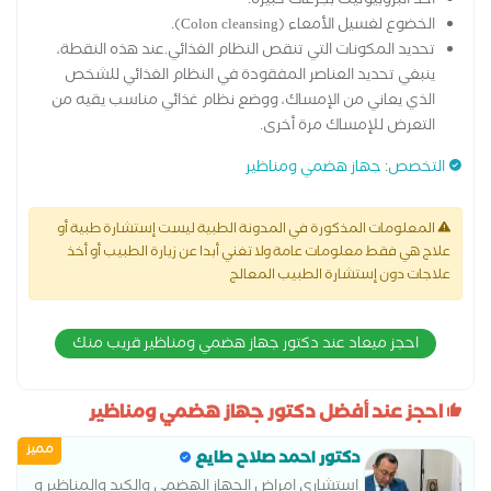
أخذ البروبيوتيك بجرعات كبيرة.
الخضوع لغسيل الأمعاء (Colon cleansing).
تحديد المكونات التي تنقص النظام الغذائي.عند هذه النقطة،
ينبغي تحديد العناصر المفقودة في النظام الغذائي للشخص
الذي يعاني من الإمساك، ووضع نظام غذائي مناسب يقيه من
التعرض للإمساك مرة أخرى.
التخصص
:
جهاز هضمي ومناظير
المعلومات المذكورة في المدونة الطبية ليست إستشارة طبية أو
علاج هي فقط معلومات عامة ولا تغني أبدا عن زيارة الطبيب أو أخذ
علاجات دون إستشارة الطبيب المعالج
احجز ميعاد عند دكتور جهاز هضمي ومناظير قريب منك
احجز عند أفضل دكتور جهاز هضمي ومناظير
مميز
دكتور احمد صلاح طايع
استشاري امراض الجهاز الهضمي والكبد والمناظير و