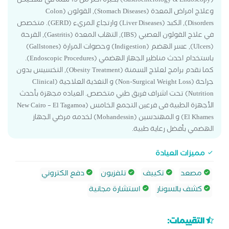
(Gastroenterology & Endoscopy) بخبرة اكثر من 15 سنة في تشخيص
وعلاج امراض المعدة (Stomach Diseases), القولون (Colon
Disorders), الكبد (Liver Diseases) وارتجاع المريء (GERD). متخصص
في علاج القولون العصبي (IBS), التهاب المعدة (Gastritis), القرحة
(Ulcers), عسر الهضم (Indigestion) وحصوات المرارة (Gallstones)
باستخدام احدث مناظير الجهاز الهضمي (Endoscopic Procedures).
كما نقدم برامج لعلاج السمنة (Obesity Treatment), التخسيس بدون
جراحة (Non-Surgical Weight Loss) و التغذية العلاجية (Clinical
Nutrition) تحت اشراف فريق طبي متخصص. العياده مجهزة بأحدث
الأجهزة الطبية فى فرعين التجمع الخامس (New Cairo – El Tagamoa
El Khames) و المهندسين (Mohandessin) لخدمه مرضي الجهاز
الهضمي بأفضل رعاية طبية.
مميزات العيادة
مصعد
تكييف
تلفزيون
دفع الكتروني
كشف بالسونار
استشارة مجانية
التقييمات: