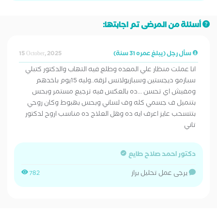
أسئلة من المرضى تم اجابتها:
سأل رجل (يبلغ عمره 31 سنة)
15 October, 2025
انا عملت منظار علي المعده وطلع فيه التهاب والدكتور كتبلي
سبازمو ديجستين وسبازيولانس لزقه..وليه 15يوم باخدهم
ومفيش اي تحسن ...ده بالعكس فيه ترجيع مستمر وبحس
بتنميل ف جسمي كله وف لساني وبحس بهبوط وكان روحي
بتتسحب عايز اعرف ايه ده وهل العلاج ده مناسب اروح لدكتور
تاني
دكتور احمد صلاح طايع
يرجى عمل تحليل براز
782