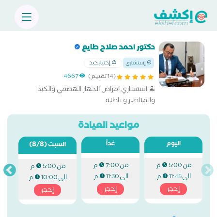
دكتور احمد صلاح طايع
إختيار جيد
إستشاري
(14 تقييم)
4667
استشاري امراض الجهاز الهضمي والكبد
والمناظير و باطنة
مواعيد العيادة
اليوم
غداً
(8/8)
السبت
من
من
5:00 م
7:00 م
من
5:00 م
الى
الى
11:45 م
11:30 م
الى
10:00 م
إحجز
إحجز
إحجز