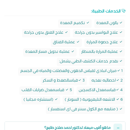
الخدمات الطبية:
بالون المعدة
تكميم المعدة
علاج البواسير بدون جراحة
علاج الفتق بدون جراحة
علاج حصوة المرارة
عملية الفتاق
عملية المرارة بالمنظار
عملية تحويل مسار المعدة
نقدم خدمات الكشف الطبي يشمل:
1ميزان انبادي لقياس الدهون والعضلات والمياه في الجسم
2اخصائيه تغذيه
3قياسالضغط و السكر
4قياسمعدل الاكسچين
5 قياسمعدل ضرابات القلب
6 الاشعه التليفزيونية ( السونار )
(استشاره مجانيا )
( متابعه مع الكول سنتر فى اى استفسار )
ما هو أقرب ميعاد لدكتور احمد صلاح طايع؟