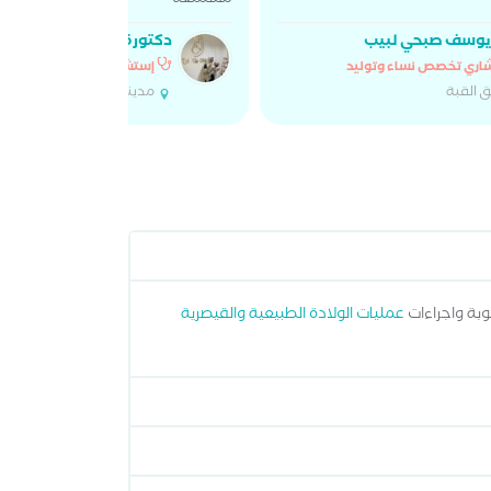
مستمعه
يوسف صبحي لبيب
دكتورة مي عبد الوهاب
اري تخصص نساء وتوليد
إستشاري تخصص نساء وتول
ق القبة
مدينة نصر
بة واجراءات
عمليات الولادة الطبيعية والقيصرية