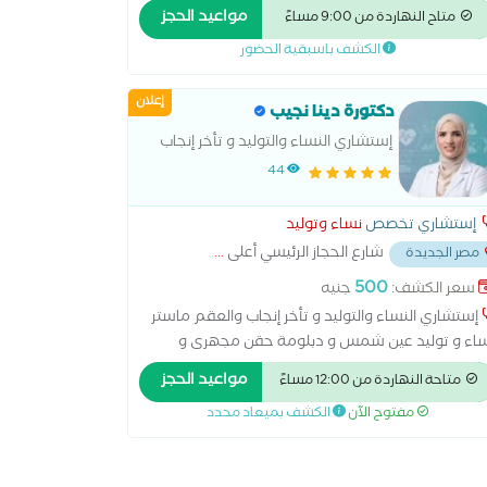
مواعيد الحجز
متاح النهاردة من 9:00 مساءً
الكشف باسبقية الحضور
إعلان
دكتورة دينا نجيب
إستشاري النساء والتوليد و تأخر إنجاب
والعقم ماستر نساء و توليد عين
44
شمس و دبلومة حقن مجهرى و
اخصاب مساعد قصر عينى
إستشاري تخصص
نساء وتوليد
شارع الحجاز الرئيسي أعلى
...
مصر الجديدة
500
سعر الكشف:
جنيه
إستشاري النساء والتوليد و تأخر إنجاب والعقم ماستر
اء و توليد عين شمس و دبلومة حقن مجهرى و
صاب مساعد قصر عينى استئصال المبيض اطفال
مواعيد الحجز
متاحة النهاردة من 12:00 مساءً
انابيب الحقن المجهري الولادة الطبيعية الولادة
مفتوح الآن
الكشف بميعاد محدد
قيصرية تحليل بطانة الرحم رعاية ما قبل الولادة وبعدها
نار سونار ثلاثي الابعاد سونار رباعي الابعاد عمليات
ميل المهبل عملية استئصال الرحم بالمنظار