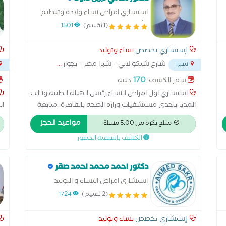
استشاري امراض نساء ولادة وتنظيم
الأسرة
(1 تقييم)
1501
إستشاري تخصص
نساء وتوليد
شارع شيكو لاني-- شبرا مصر --بجوار
...
شبرا
170
سعر الكشف:
جنيه
استشاري اول امراض النساء رئيس الهيئه الطبيه ونائب
المدير باحدى مستشفيات وزاره الصحه بالقاهرة. متابعة
ال
الحمل العادي والحمل الحرج. علاج العقم واضطرابات
للت
مواعيد الحجز
متاح بكرة من 5:00 مساءً
الدورة الشهرية. ولادة طبيعي وولاة قيصري بدون الم.
الكشف باسبقية الحضور
مدير اداره تنظيم الاسره بمنطقه الساحل الطبيه سابقا.
جميع وسائل تنظيم الاسره يتم تركيبها بالعياده.
دكتور احمد محمد احمد صقر
استشاري امراض النساء و التوليد
والعقم
(2 تقييم)
1724
إستشاري تخصص
نساء وتوليد