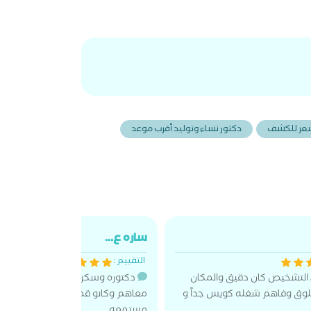
 سعر للكشف
دكتور نساء وتوليد أقرب موعد
ساره ع...
التقييم :
، التشخيص كان دقيق والمكان
دكتوره وسكرتيره ممتازين اول تجرب
خلوق وفاهم شغله كويس جداً و
معاهم وكانو قمة بالرقي ودكتوره 