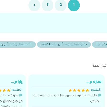
3
2
1
كثر حجزا
دكتور نساء وتوليد أقل سعر للكشف
دكتور نساء وتوليد أعلى
ل الحجز :
ساره م...
يارا م...
التقييم :
التقييم :
دكتوره شاطره جدا وروحها حلوه وبتستمع جيد
تجربة ممتازة
للمريض
مريح، والدكتور 