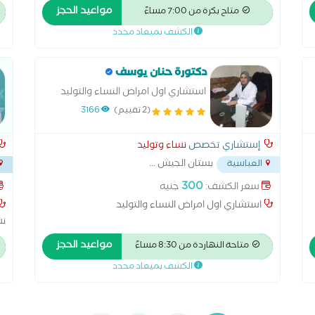
والعقم وجراحة المناظير جامعة عين شمس حاصل علي
مواعيد الحجز
متاح بكرة من 7:00 مساءً
الزمالة المصرية الزمالة المصرية في طب الجنين والكشف
الكشف بميعاد محدد
المبكر للتشوهات في الاجنة. القصر العيني
دكتورة حنان يوسف
استشاري اول امراض النساء والتوليد
(2 تقييم)
3166
إستشاري تخصص
نساء وتوليد
بستان الجيش
...
العباسية
300
سعر الكشف:
جنيه
استشاري اول امراض النساء والتوليد
نس
اخ
مواعيد الحجز
متاحة النهاردة من 8:30 مساءً
ال
الكشف بميعاد محدد
ال
سو
تج