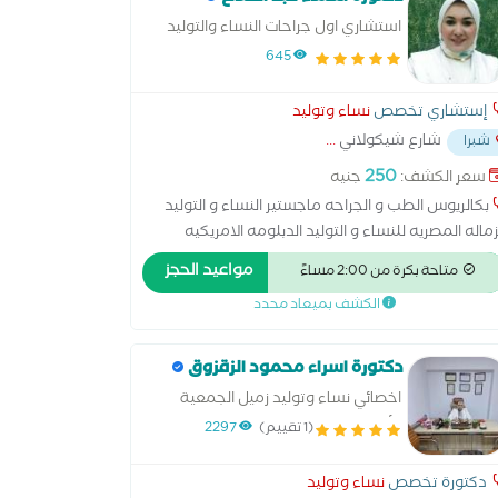
استشاري اول جراحات النساء والتوليد
والتجميل النسائي
645
إستشاري تخصص
نساء وتوليد
شارع شيكولاني
...
شبرا
250
سعر الكشف:
جنيه
بكالريوس الطب و الجراحه ماجستير النساء و التوليد
زماله المصريه للنساء و التوليد الدبلومه الامريكيه
جميل النساءى 21 سنه من الخبره
مواعيد الحجز
متاحة بكرة من 2:00 مساءً
الكشف بميعاد محدد
دكتورة اسراء محمود الزقزوق
اخصائي نساء وتوليد زميل الجمعية
الأمريكية لطب النساء التجميلي دبلومة
(1 تقييم)
2297
طب الجنين
دكتورة تخصص
نساء وتوليد