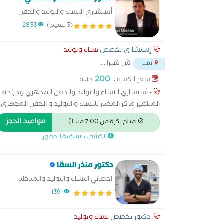
أستشاري النساء والتوليد والحقن
المجهري وجراحة المناظير و عضو
(3 تقييم)
2833
الجمعية الملكية للنساء و التوليد
بإنجلترا
إستشاري تخصص
نساء وتوليد
ش شبرا
...
شبرا
200
سعر الكشف:
جنيه
- أستشاري النساء والتوليد والحقن المجهري وجراحة
المناظير مركز المختار للنساء و التوليد و الحقن المجهري
*- مستشفي النيل للتامين الصحي *- مركز ولد و بنت
مواعيد الحجز
متاح بكرة من 7:00 مساءً
للحقن المجهري *- مستشفي وادي النيل *- مستشفى
الكشف باسبقية الحضور
روكسي بمصر الجديدة *- مستشفى الصفوة بشارع شبرا
*- متابعة الحمل باستخدام احدث اجهزة الموجات الفوق
صوتية *- علاج تاخر الحمل *- الحقن المجهري *- علاج
دكتور منذر السقا
الإجهاض المتكرر *- جميع جراحات مناظير الحوض عن
اخصائي النساء والتوليد والمناظير
طريق البطن و عن طريق المهبل
بمعهد ناصر
1391
دكتور تخصص
نساء وتوليد