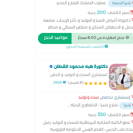
عمارات التمليك الشارع الجديد
شبرا الخيمة
رد
...
200
سعر الكشف:
جنيه
دكتوراه أمراض النسا و التوليد و تأخر الإنجاب، متابعه
حمل و الاجهاض المتكرر و مناظير النسائي و منظار
رحم ،(علاج تاخر الحمل متابعه التبويض التلقيح الصناعي
مواعيد الحجز
متاح النهاردة من 8:00 مساءً
الحقن المجهري) زميل أمراض النسا و التوليد
الكشف باسبقية الحضور
لمستشفيات و المعاهد التعليمية،
دكتورة هبه محمود القطان
استشاري النساء و التوليد و الحقن
المجهري و المناظير
(8 تقييم)
2956
إستشاري تخصص
نساء وتوليد
شارع شبرا - الخلفاوي الحياة
...
شبرا
350
سعر الكشف:
جنيه
عضو الكلية الملكية البريطانية للنساء و التوليد زميل
دة طب الجنين- القصر العيني الدبلومة الاوروبية