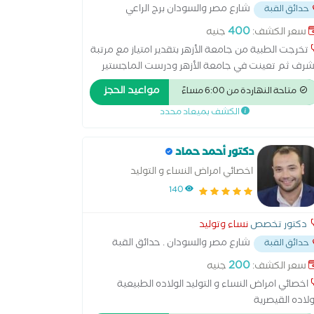
شارع مصر والسودان برج الراعي
حدائق القبة
 اسماك اليوم
...
400
سعر الكشف:
جنيه
تخرجت الطبية من جامعة الأزهر بتقدير امتياز مع مرتبة
شرف ثم تعينت في جامعة الأزهر ودرست الماجستير
لمدة ثلاث سنوات وحصلت ع المركز الاول خبرة 6 سنوات
مواعيد الحجز
متاحة النهاردة من 6:00 مساءً
 مستشفيات جامعة الأزهر دبلومة التجميل النسائي
الكشف بميعاد محدد
جمعية الأمريكية دبلومة طب الجنين جامعة القاهرة
دكتور أحمد حماد
اخصائي امراض النساء و التوليد
140
دكتور تخصص
نساء وتوليد
شارع مصر والسودان . حدائق القبة
حدائق القبة
طة مترو الدمرداش
...
200
سعر الكشف:
جنيه
اخصائي امراض النساء و التوليد الولاده الطبيعية
ولاده القيصرية