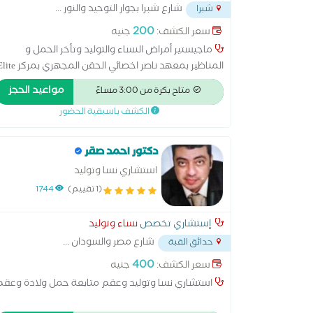
شارع شبرا بجوار التوحيد والنور
...
شبرا
200
سعر الكشف:
جنيه
ماجيستير أمراض النساء والتوليد وتأخر الحمل و
المناظير بمعهد ناصر اخصائي الحقن المجهري بمر
مصر الجديدة
مواعيد الحجز
متاح بكرة من 3:00 مساءً
الكشف باسبقية الحضور
دكتور احمد صقر
استشاري نسا وتوليد
(1 تقييم)
1744
إستشاري تخصص
نساء وتوليد
شارع مصر والسودان
...
حدائق القبة
400
سعر الكشف:
جنيه
استشاري نسا وتوليد وعقم متابعة حمل ولادة وعقم