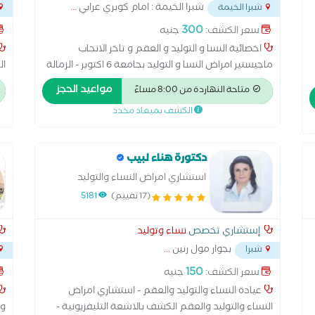
شبرا الخيمة : امام كوبري عرابي
...
شبرا الخيمة
مسط
300
سعر الكشف:
جنيه
اخصائية النسا و التوليد و العقم و تاخر الانجاب
ماجيستير امراض النسا و التوليد بجامعة 6 اكتوبر - الزمالة
ال
المصرية للنساء و التوليد بمستشفي الساحل التعليمي
ال
مواعيد الحجز
متاحة النهاردة من 8:00 مساءً
و 
الكشف بميعاد محدد
با
دكتورة هناء لبيب
استشاري امراض النساء والتوليد
والعقم
(17 تقييم)
5181
إستشاري تخصص
نساء وتوليد
بجوار مول رنين
...
شبرا
150
سعر الكشف:
جنيه
عيادة النساء والتوليد والعقم - استشاري امراض
النساء والتوليد والعقم الكشف بالاشعة التليفزيونية -
وح