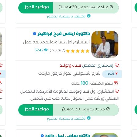
متابعة الحمل- الولادات القيصرية - كل مل يخص الحمل و
لل
مواعيد الحجز
متاحة النهاردة من 4:30 مساءً
فترة ما قبل الولادة - علاج العقم
ال
الكشف باسبقية الحضور
ال
لل
دكتورة ايناس فرح ابراهيم
استشاري اول نسا وتوليد.متابعة حمل
عادي ومتابعة الحمل الحرج .اورام
(7 تقييم)
5242
المبيض والرحم.تنظيم أسرة.علاج تأخر
الإنجاب
إستشاري تخصص
نساء وتوليد
شارع شيكولاني بجوار كارفور ماركت
شبرا
ومدرسة سانت كاترين للغات شبرا مصر
...
روض 
180
سعر الكشف:
جنيه
استشاري اول نسا وتوليد. الدبلومه الأمريكية للتجميل
النسائي ورشه عمل السونار بكليه طب عين شمس
-م
شم
مواعيد الحجز
متاحة بكرة من 5:30 مساءً
ال
الكشف باسبقية الحضور
ال
ال
دكتور سامي نبيل داود