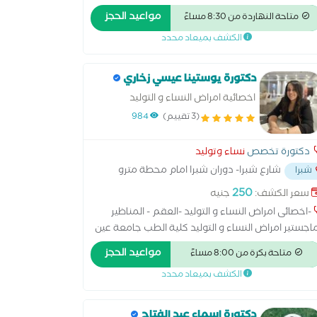
مناظير النسائة دبلومة الحقن اامجهري و الاخصاب
مواعيد الحجز
متاحة النهاردة من 8:30 مساءً
مساعد - القصر العيني دبلومة طب الجنين و الكشف
الكشف بميعاد محدد
مبكر عن التشوهات - القصر العيني الدبلومة الامريكية
تجميل النسائي
دكتورة يوستينا عيسي زخاري
اخصائية امراض النساء و التوليد
(3 تقييم)
984
دكتورة تخصص
نساء وتوليد
شارع شبرا- دوران شبرا امام محطة مترو
شبرا
الفرج
...
250
سعر الكشف:
جنيه
-اخصائى امراض النساء و التوليد -العقم - المناظير
اجستير امراض النساء و التوليد كلية الطب جامعة عين
س -دبلومة الاشعة التلفيزيونية النسائية و طب
مواعيد الحجز
متاحة بكرة من 8:00 مساءً
جنين -دبلومة الحقن المجهري و اطفال الانابيب و
الكشف بميعاد محدد
اخصاب المساعد -دبلومة التجميل النسائى -سعر
كشف لا يشمل اي خدمات اخري
دكتورة اسماء عبد الفتاح