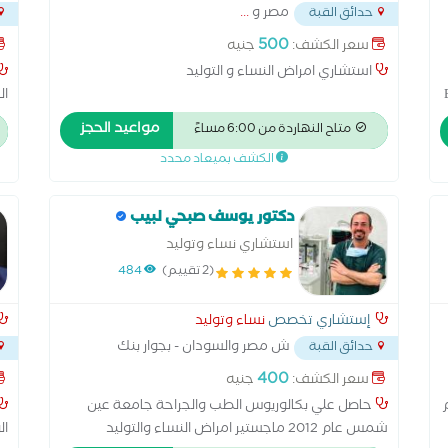
مصر و
...
حدائق القبة
أمام
500
سعر الكشف:
جنيه
استشاري امراض النساء و التوليد
كز Elite
ال
مواعيد الحجز
متاح النهاردة من 6:00 مساءً
في
الكشف بميعاد محدد
ال
دكتور يوسف صبحي لبيب
استشاري نساء وتوليد
(2 تقييم)
484
إستشاري تخصص
نساء وتوليد
ش مصر والسودان - بجوار بنك
حدائق القبة
مصر مدخل العمارة من الشارع الخلفي
...
. مح
400
سعر الكشف:
جنيه
حاصل علي بكالوريوس الطب والجراحة جامعة عين
شمس عام 2012 ماجستير امراض النساء والتوليد
ال