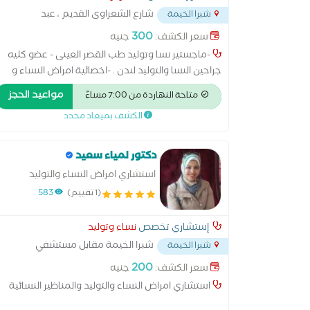
شارع الشعراوى القديم ، عبد
شبرا الخيمة
الكريم ، بهتيم ، شبرا الخيمه
...
300
سعر الكشف:
جنيه
-ماجستير نسا وتوليد طب القصر العينى - عضو كليه
جراحين النسا والتوليد لندن . -اخصائية امراض النساء و
التوليد و العقم و الحقن المجهري ومناظير و الجراحات
مواعيد الحجز
متاحة النهاردة من 7:00 مساءً
النسائية طب القصر العيني -عضو الجمعية المصرية لطب
الكشف بميعاد محدد
الجنين - خبره عشرين عام فى النساء والتوليد
دكتور لمياء سعيد
استشاري امراض النساء والتوليد
(1 تقييم)
583
إستشاري تخصص
نساء وتوليد
شبرا الخيمة مقابل مستشفي
شبرا الخيمة
تبارك محطة قهوة شرف
...
200
سعر الكشف:
جنيه
استشاري امراض النساء والتوليد والمناظير النسائية