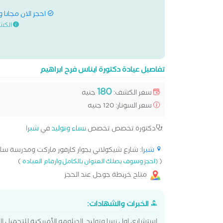
احجز الان مجانا 
الكش
تفاصيل عيادة دكتورة ايناس فرح ابراهيم
180
سعر الكشف:
جنيه
سعر السونار: 120 جنيه
دكتورة تخصص تخصص
نساء وتوليد
في
شبرا
شبرا
: شارع شيكولاني بجوار كارفور ماركت ومدرسة سانت
)
(
(احجز وسوف يصلك العنوان بالكامل وارقام العيادة
متاح خريطة جوجل عند الحجز
الخبرات والشهادات:
استشاري اول نسا وتوليد. الدبلومه الأمريكية للتجمي