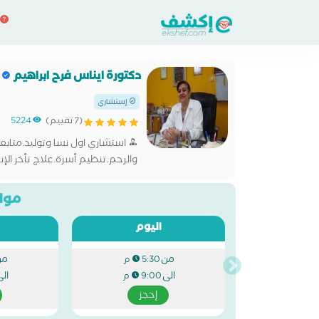
دكتورة ايناس فرح ابراهيم
إستشاري
(7 تقييم)
5224
استشاري اول نسا وتوليد.متابع
والرحم.تنظيم أسرة.علاج تأخر الإن
مواع
اليوم
من
من
5:30 م
الى
ال
9:00 م
إحجز