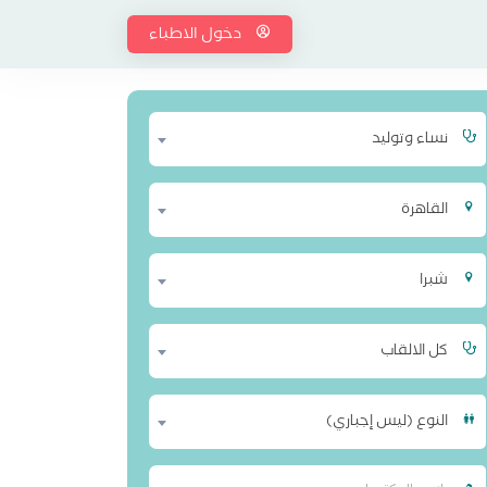
دخول الاطباء
نساء وتوليد
القاهرة
شبرا
كل الالقاب
النوع (ليس إجباري)