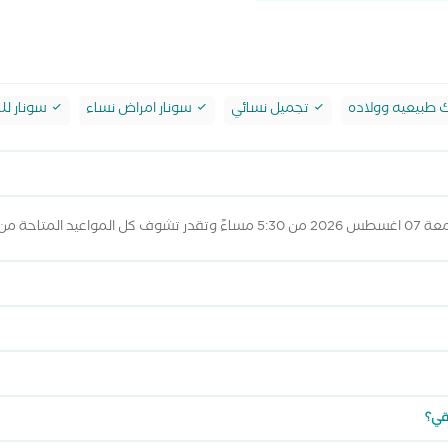
 طبيعيه وولاده
تجميل نسائي
سونار امراض نساء
سونار لل
واعيد أعلاه
يقي؟