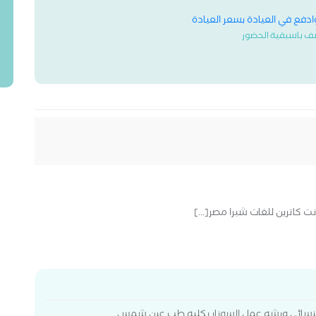
وادفع في العيادة بسعر العيادة
ف باسبقية الحضور
 كاترين للغات شبرا مصر[...]
ل النسائي ورشه عمل السونار بكليه طب عين شمس