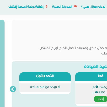
لديك سؤال طبي؟
المدونة الطبية
إضافة عيادة لمنصة إكشف
ة حمل عادي ومتابعة الحمل الحرج .اورام المبيض
جاب
يد العيادة
غداً
الأحد
(9/8)
لا توجد مواعيد متاحة
5:30 م
ى
9:00 م
إحجز