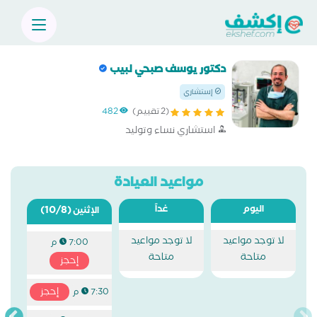
دكتور يوسف صبحي لبيب
إستشاري
(2 تقييم)
482
استشاري نساء وتوليد
مواعيد العيادة
اليوم
غداً
(10/8)
الإثنين
لا توجد مواعيد
لا توجد مواعيد
7:00 م
متاحة
متاحة
إحجز
إحجز
7:30 م