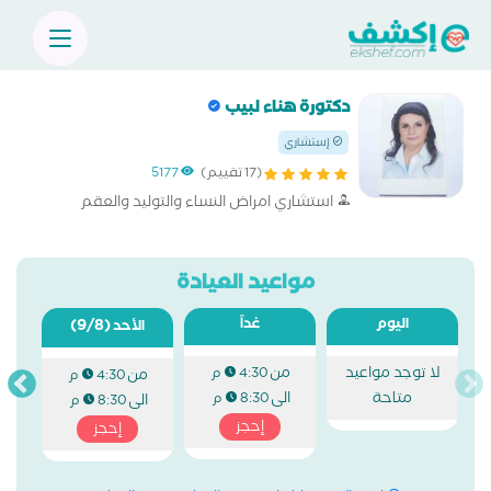
دكتورة هناء لبيب
إستشاري
(17 تقييم)
5177
استشاري امراض النساء والتوليد والعقم
مواعيد العيادة
اليوم
غداً
(9/8)
الأحد
لا توجد مواعيد
من
4:30 م
من
4:30 م
متاحة
الى
8:30 م
الى
8:30 م
إحجز
إحجز