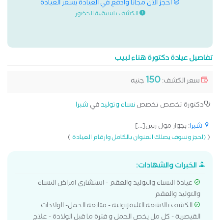
احجز الان مجانا وادفع في العيادة بسعر العيادة
الكشف باسبقية الحضور
تفاصيل عيادة دكتورة هناء لبيب
150
سعر الكشف:
جنيه
دكتورة تخصص تخصص
نساء وتوليد
في
شبرا
شبرا
: بجوار مول رنين[...]
)
(
(احجز وسوف يصلك العنوان بالكامل وارقام العيادة
الخبرات والشهادات:
عيادة النساء والتوليد والعقم - استشاري امراض النساء
والتوليد والعقم
الكشف بالاشعة التليفزيونية - متابعة الحمل- الولادات
القيصرية - كل مل يخص الحمل و فترة ما قبل الولادة - علاج