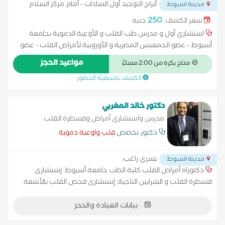
أبراج التوحيد أول السادات - أمام مركز السلام
مدينة اسيوط
للقلب و بجوار جملة المنصور
...
250
سعر الكشف:
جنيه
استشاري أول و مدرس طب القلب و الأوعية الدموية بجامعة
أسيوط - عضو الجمعيتين المصرية و الأوروبية لأمراض القلب - عضو
الجمعية الأوروبية لقسطرة القلب التداخلية و الجمعية الأوروبية
مواعيد الحجز
متاح بكرة من 2:00 مساءً
لتصوير القلب - حاصل على الاعتماد الكامل للجمعية العالمية لتصوير
الكشف باسبقية الحضور
القلب بالرنين المغناطيسي
دكتور خالد المغربي
مدرس واستشاري أمراض وقسطرة القلب
دكتور تخصص
قلب واوعية دموية
يسري راغب،
مدينة اسيوط
دكتوراه أمراض القلب كلية الطب جامعة أسيوط. إستشارى
قسطرة القلب و الشرايين التاجية. إستشارى فحص القلب بالأشعة
المقطعية. عضو الجمعية الأوروبية لأمراض القلب و الجمعية
بيانات العيادة والحجز
الأوروبية للقسطرة التداخلية للقلب و الأوعية الدموية. عضو الجمعية
المصرية لأمراض القلب.