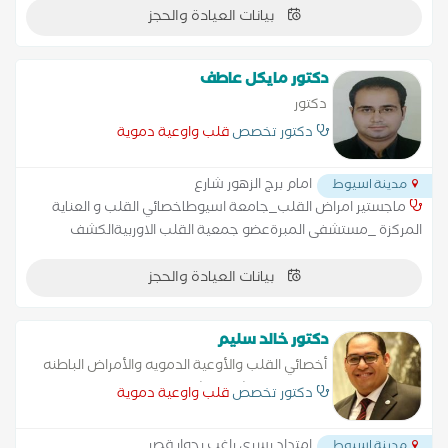
بيانات العيادة والحجز
دكتور مايكل عاطف
دكتور
دكتور تخصص
قلب واوعية دموية
امام برج الزهور شارع
مدينة اسيوط
ماجستير امراض القلب_جامعة اسيوطاخصائي القلب و العناية
المركزة _مستشفى المبرةعضو جمعية القلب الاوربيةالكشف
بالموجات فوق الصوتية (الايكو) على القلب
بيانات العيادة والحجز
دكتور خالد سليم
أخصائي القلب والأوعية الدمويه والأمراض الباطنه
والسكر بمستشفى الشرطه
دكتور تخصص
قلب واوعية دموية
امتداد يسرى راغب بجوار قصر
مدينة اسيوط