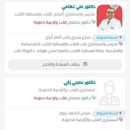
دكتور علي تهامي
مدرس واستشاري أمراض القلب وقسطرة القلب
التشخيصية والعلاجية
دكتور تخصص
قلب واوعية دموية
شارع يسري راغب أمام أبراج
مدينة اسيوط
مدرس واستشاري طب القلب وقسطرة القلب التشخيصية
والعلاجية. زمالة قسطرة القلب جامعة لايدن هولند. دكتوراة طب
القلب والأوعية الدموية - كلية الطب جامعة أسيوط. دكتوراة طب
بيانات العيادة والحجز
القلب والأوعية الدموية - جامعة لايدن هولندا. عضو الجمعية
الأوروبية لطب القلب. عضو الجمعية المصرية لطب القلب. استشاري
الأشعة التلفزيونية علي القلب (الايكو). يقوم الدكتور بالكشف بجهاز
دكتور نصحي زكي
الموجات الصوتية للقلب (الايكو)، والكشف بجهاز الهولتر لمتابعة
استشاري القلب والأوعية الدموية
ضربات القلب حتي ٤٨ ساعة، الكشف بجهاز ضغط الدم المتنقل لمدة
٢٤ ساعة لتشخيص ارتفاع ضغط الدم.
دكتور تخصص
قلب واوعية دموية
ميدان المنفذ بجوار
مدينة اسيوط
استشاري القلب والأوعية الدموية