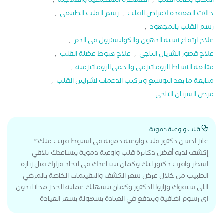
التهاب بطانة القلب
,
القسطرة التشخيصية والعلاجية
,
حالات المعقدة لامراض القلب
,
رسم القلب الطبيعي
,
رسم القلب بالمجهود
,
علاج ارتفاع نسبة الدهون والكوليسترول فى الدم
,
علاج قصور الشريان التاجى
,
علاج هبوط عضلة القلب
,
متابعة النشاط الروماتيزمي والحمى الروماتيزمية
,
متابعة ما بعد التوسيع وتركيب الدعمات لشرايين القلب
,
مرض الشريان التاجي
قلب واوعية دموية
عايز احسن دكتور قلب واوعية دموية في اسيوط قريب منك؟
إكشف لديه أفضل دكاترة قلب واوعية دموية بيساعدك تلاقي
اشطر واقرب دكتور ليك وكمان بيساعدك في اتخاذ قرارك قبل زيارة
الطبيب من خلال عرض سعر الكشف والتقييمات الخاصة بالمرضي
اللي سبقوك وزاروا الدكتور وكمان بيسهلك عملية الحجز مجانا بدون
اي رسوم اضافية وبتدفع في العيادة بسهولة بسعر العيادة