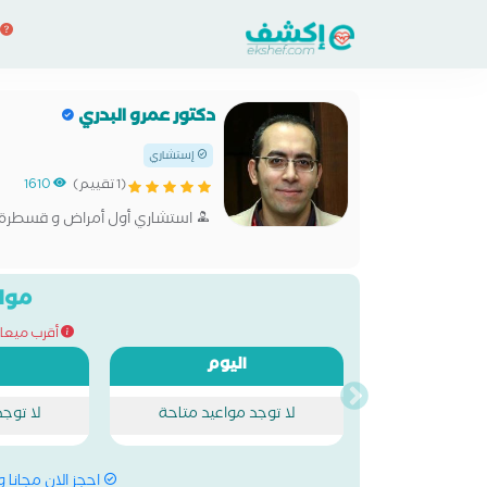
دكتور عمرو البدري
إستشاري
(1 تقييم)
1610
استشاري أول أمراض و قسطرة 
مواع
أقرب ميعاد للحج
اليوم
لا توجد مواعيد متاحة
لا توج
احجز الان مجانا 