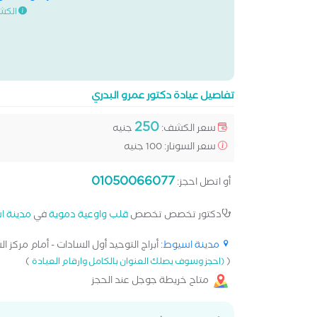
الكش
تفاصيل عيادة دكتور عمرو البدري
250
سعر الكشف:
جنيه
سعر السونار: 100 جنيه
01050066077
أو اتصل احجز:
دكتور تخصص تخصص
قلب واوعية دموية
في
مدينة ا
مدينة اسيوط
: أبراج التوحيد أول السادات - أمام مركز 
)
(
(احجز وسوف يصلك العنوان بالكامل وارقام العيادة
متاح خريطة جوجل عند الحجز