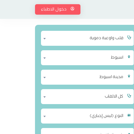
دخول الاطباء
قلب واوعية دموية
اسيوط
مدينة اسيوط
كل الالقاب
النوع (ليس إجباري)