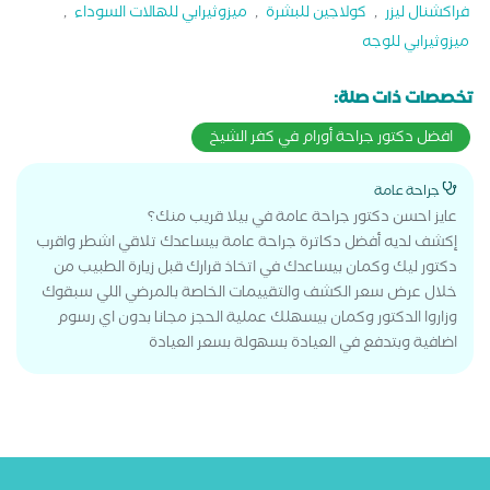
فراكشنال ليزر
,
كولاجين للبشرة
,
ميزوثيرابي للهالات السوداء
,
ميزوثيرابي للوجه
تخصصات ذات صلة:
افضل دكتور جراحة أورام في كفر الشيخ
جراحة عامة
عايز احسن دكتور جراحة عامة في بيلا قريب منك؟
إكشف لديه أفضل دكاترة جراحة عامة بيساعدك تلاقي اشطر واقرب
دكتور ليك وكمان بيساعدك في اتخاذ قرارك قبل زيارة الطبيب من
خلال عرض سعر الكشف والتقييمات الخاصة بالمرضي اللي سبقوك
وزاروا الدكتور وكمان بيسهلك عملية الحجز مجانا بدون اي رسوم
اضافية وبتدفع في العيادة بسهولة بسعر العيادة