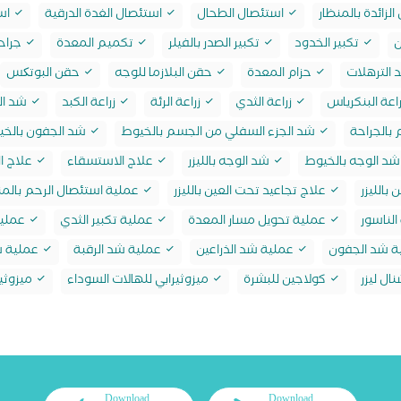
لزائدة بالمنظار
استئصال الطحال
استئصال الغدة الدرقية
است
ن
تكبير الخدود
تكبير الصدر بالفيلر
تكميم المعدة
جراحة
 الترهلات
حزام المعدة
حقن البلازما للوجه
حقن البوتکس
اعة البنكرياس
زراعة الثدي
زراعة الرئة
زراعة الكبد
شد ال
بالجراحة
شد الجزء السفلي من الجسم بالخيوط
شد الجفون بالخي
د الوجه بالخيوط
شد الوجه بالليزر
علاج الاستسقاء
علاج ال
 بالليزر
علاج تجاعيد تحت العين بالليزر
عملية استئصال الرحم بالمن
لناسور
عملية تحويل مسار المعدة
عملية تكبير الثدي
عملية
ة شد الجفون
عملية شد الذراعين
عملية شد الرقبة
عملية ش
ال ليزر
كولاجين للبشرة
ميزوثيرابي للهالات السوداء
ميزوثير
Download
Download