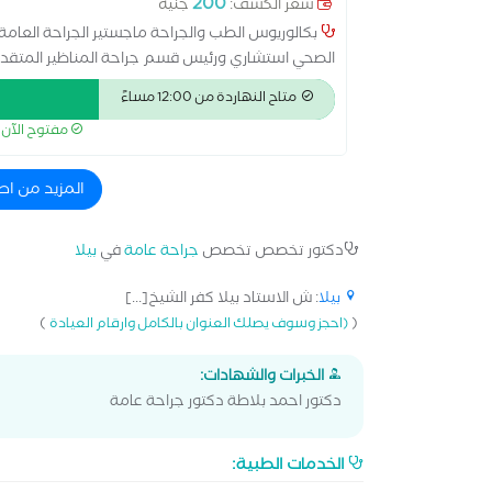
200
سعر الكشف:
جنيه
بكالوريوس الطب والجراحة ماجستير الجراحة العامة وال
الصحي استشاري ورئيس قسم جراحة المناظير المتقدمة
ساسي وتحويل مسار بالمنظار
متاح النهاردة من 12:00 مساءً
مفتوح الآن
المزيد من اط
دكتور تخصص تخصص
جراحة عامة
في
بيلا
بيلا
: ش الاستاد بيلا كفر الشيخ[...]
)
(
(احجز وسوف يصلك العنوان بالكامل وارقام العيادة
الخبرات والشهادات:
دكتور احمد بلاطة دكتور جراحة عامة
الخدمات الطبية: