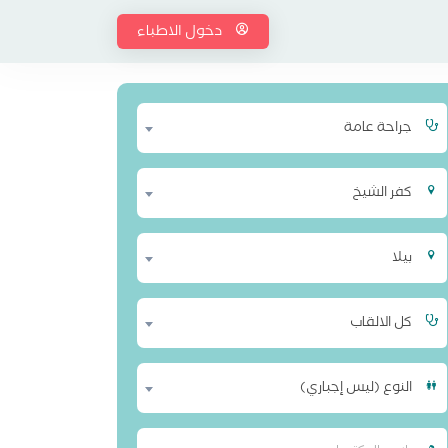
دخول الاطباء
جراحة عامة
كفر الشيخ
بيلا
كل الالقاب
النوع (ليس إجباري)