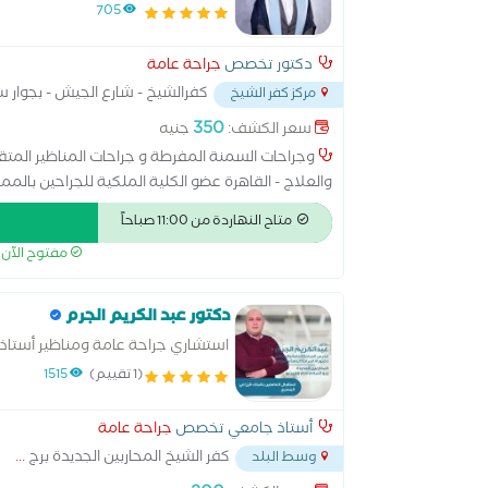
705
دكتور تخصص
جراحة عامة
كفرالشيخ - شارع الجيش - بجوار 
مركز كفر الشيخ
350
سعر الكشف:
جنيه
وجراحات السمنة المفرطة و جراحات المناظير المتق
والعلاج - القاهرة عضو الكلية الملكية للجراحين بالمملكه المتحدة MRCS Ed الزمالة المصر
متاح النهاردة من 11:00 صباحاً
مفتوح الآن
دكتور عبد الكريم الجرم
استشاري جراحة عامة ومناظير أستاذ ا
(1 تقييم)
1515
أستاذ جامعي تخصص
جراحة عامة
كفر الشيخ المحاربين الجديدة برج
...
وسط البلد