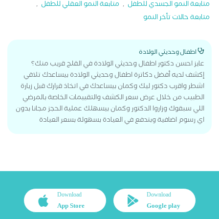
متابعة النمو الجسدي للطفل
,
متابعة النمو العقلي للطفل
,
متابعة حالات تأخر النمو
اطفال وحديثي الولادة
عايز احسن دكتور اطفال وحديثي الولادة في القلج قريب منك؟
إكشف لديه أفضل دكاترة اطفال وحديثي الولادة بيساعدك تلاقي
اشطر واقرب دكتور ليك وكمان بيساعدك في اتخاذ قرارك قبل زيارة
الطبيب من خلال عرض سعر الكشف والتقييمات الخاصة بالمرضي
اللي سبقوك وزاروا الدكتور وكمان بيسهلك عملية الحجز مجانا بدون
اي رسوم اضافية وبتدفع في العيادة بسهولة بسعر العيادة
Download
Download
App Store
Google play