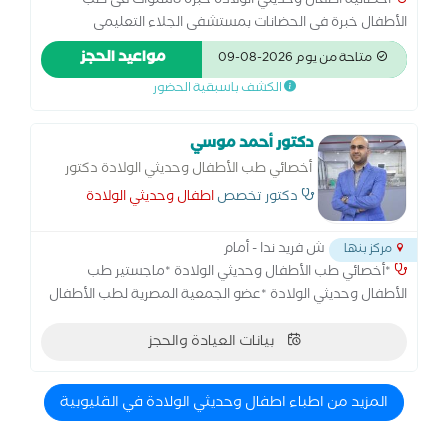
أخصائية اطفال وحديثي الولادة خبرة 8سنوات فى طب
الأطفال خبرة فى الحضانات بمستشفى الجلاء التعليمى
مواعيد الحجز
متاحة من يوم 2026-08-09
الكشف باسبقية الحضور
دكتور أحمد موسي
أخصائي طب الأطفال وحديثي الولادة دكتور
اطفال وحديثي الولادة متخصص في امراض
دكتور تخصص
اطفال وحديثي الولادة
دم اطفال، مسالك بولية اطفال، مخ واعصاب
اطفال، كبد اطفال، كلى اطفال، احتياجات
ش فريد ندا - أمام
مركز بنها
خاصة،
*أخصائي طب الأطفال وحديثي الولادة *ماجستير طب
الأطفال وحديثي الولادة *عضو الجمعية المصرية لطب الأطفال
*مستشفى بنها النموذجي للتأمين الصحي
بيانات العيادة والحجز
المزيد من اطباء اطفال وحديثي الولادة في القليوبية