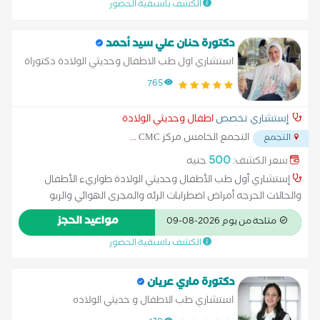
الكشف باسبقية الحضور
دكتورة حنان علي سيد أحمد
استشاري اول طب الاطفال وحديثي الولادة دكتوراة
صحة وتغذية الطفل
765
إستشاري تخصص
اطفال وحديثي الولادة
التجمع الخامس مركز CMC
...
التجمع
500
سعر الكشف:
جنيه
إستشاري أول طب الأطفال وحديثي الولادة طواريء الأطفال
والحالات الحرجه أمراض اضطرابات الرئه والمجرى الهوائي والربو
الشعبي التحسسي استشاري صحة وتغذية الطفل والرضاعه الطبيعية
مواعيد الحجز
متاحة من يوم 2026-08-09
الكشف باسبقية الحضور
دكتورة ماري عريان
استشاري طب الاطفال و حديثي الولاده