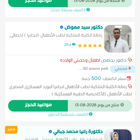
مواعيد الحجز
متاحة من يوم 2026-08-13
أحدث المعايير الطبية، مع الاهتمام براحة الطفل ودعم الأسرة.
الكشف بميعاد محدد
دكتور سيد معوض
زمالة الكلية الملكية لطب الأطفال (انجلترا ) اخصائى
طب الاطفال وحديثى الولادة اخصائى الرعاية الحرجة
264
للاطفال اخصائى طب الاطفال بالمستشفى الجوى
العام
دكتور تخصص
اطفال وحديثي الولادة
...
All season park
مدينتي
500
سعر الكشف:
جنيه
زمالة الكلية الملكية لطب الأطفال انجلترا البورد العسكرى المصرى
لطب الأطفال (الأكاديمية الطبية العسكرية )
مواعيد الحجز
متاح من يوم 2026-08-13
الكشف باسبقية الحضور
مميز
دكتورة رانيا محمد جبالي