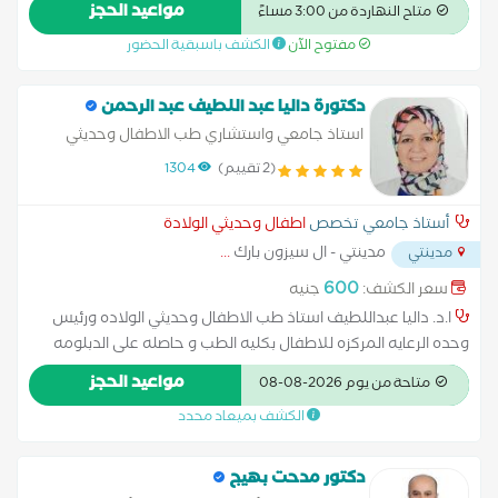
مواعيد الحجز
متاح النهاردة من 3:00 مساءً
مفتوح الآن
الكشف باسبقية الحضور
دكتورة داليا عبد اللطيف عبد الرحمن
استاذ جامعي واستشاري طب الاطفال وحديثي
الولاده
(2 تقييم)
1304
أستاذ جامعي تخصص
اطفال وحديثي الولادة
مدينتي - ال سيزون بارك
...
مدينتي
600
سعر الكشف:
جنيه
ا.د. داليا عبداللطيف استاذ طب الاطفال وحديثي الولاده ورئيس
وحده الرعايه المركزه للاطفال بكليه الطب و حاصله على الدبلومه
الاوروبيه للتغذيه العلاجيه للاطفال . ا.د.داليا تتمتع بخبره اكثر من 20
مواعيد الحجز
متاحة من يوم 2026-08-08
عاما في مجال حديثي الولاده والاطفال المبتسرين وتغذيتهم
الكشف بميعاد محدد
ومتابعه التمو والتطعيمات الخاصه بهم.. كذلك تخصصت د.داليا في
الحالات الحرجه كأمراض الحساسيه و خاصه حساسيه الصدر والالبان
والاطعمه وكذلك لديها خبره واسعه في امراص الجهاز الهضمي
دكتور مدحت بهيج