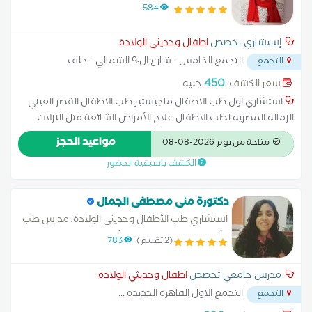
القصر العيني الزماله المصريه لطب الاطفال
584
إستشاري تخصص
اطفال وحديثي الولادة
التجمع الخامس - شارع ال٩٠ الشمالي - خلف
التجمع
المستشفي الجوي
...
450
سعر الكشف:
جنيه
استشاري اول طب الاطفال ماجيستير طب الاطفال القصر العيني
الزماله المصريه لطب الاطفال علاج الأمراض الشائعة مثل النزلات
المعوية، التهابات الجهاز التنفسي، الحمى. التعامل مع الأمراض
مواعيد الحجز
متاحة من يوم 2026-08-08
المزمنة مثل الربو، السكري عند الأطفال. تشخيص الأمراض الوراثية أو
الكشف باسبقية الحضور
الخلقية
دكتورة منى مصطفى الجمال
استشاري طب الأطفال وحديثي الولادة، مدرس طب
الأطفال والرعاية المركزة للأطفال - جامعة عين
(2 تقييم)
783
شمس
مدرس جامعي تخصص
اطفال وحديثي الولادة
التجمع الاول القاهرة الجديدة
...
التجمع