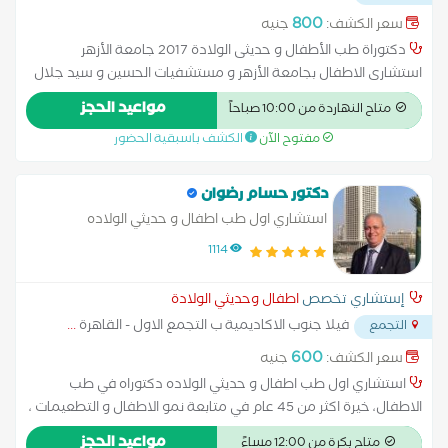
800
سعر الكشف:
جنيه
دكتوراة طب الأطفال و حديثى الولادة 2017 جامعة الأزهر
استشارى الاطفال بجامعة الأزهر و مستشفيات الحسين و سيد جلال
الجامعى ثم المملكة العربية السعودية خبرة أكثر من 20 عام فى طب
مواعيد الحجز
متاح النهاردة من 10:00 صباحاً
الأطفال و حديثى الولادة ماجيستير طب الأطفال 2010
مفتوح الآن
الكشف باسبقية الحضور
دكتور حسام رضوان
استشاري اول طب اطفال و حديثي الولاده
1114
إستشاري تخصص
اطفال وحديثي الولادة
فيلا جنوب الاكاديمية ب التجمع الاول - القاهرة
...
التجمع
600
سعر الكشف:
جنيه
استشاري اول طب اطفال و حديثي الولاده دكتوراه في طب
الاطفال، خيرة اكثر من 45 عام في متابعة نمو الاطفال و التطعيمات ،
مع علاج الأمراض التي تصيب الطفال من عمر يوم حتى 18 عام، و
مواعيد الحجز
متاح بكرة من 12:00 مساءً