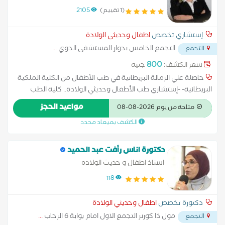
الطب جامعة القاهرة قصر العيني زميل كلية الاطباء
(1 تقييم)
2105
الملكية بلندن
إستشاري تخصص
اطفال وحديثي الولادة
التجمع الخامس بجوار المستشفى الجوي
...
التجمع
800
سعر الكشف:
جنيه
حاصلة علي الزمالة البريطانية في طب الأطفال من الكلية الملكية
البريطانية- -إستشاري طب الأطفال وحديثي الولادة.. كلية الطب
جامعة القاهرة.. قصر العيني استشاري الطب النمائي والكشف المبكر
مواعيد الحجز
متاحة من يوم 2026-08-08
للتأخر النمائي لدي الأطفال....عضو الكلية الملكية البريطانية لطب
الكشف بميعاد محدد
الأطفال بإنجلترا. -محاضر و عضو الجمعية المصرية لأطباء الكلية
الملكية البريطانية في مصر. مشرف تعليمي بالكلية الملكية
البريطانية-لندن سعر الكشف غير شامل الخدمات
دكتورة اناس رأفت عبد الحميد
استاذ اطفال و حديث الولاده
118
دكتورة تخصص
اطفال وحديثي الولادة
مول ذا كورنر التجمع الاول امام بوابة 6 الرحاب
...
التجمع