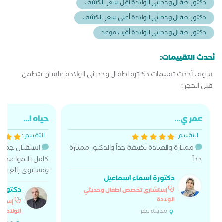
دكتور اطفال وحديثي الولادة أقل سعر للكشف
دكتور اطفال وحديثي الولادة أعلى سعر للكشف
دكتور اطفال وحديثي الولادة أقرب موعد
أحدث التقييمات:
شوف أحدث تقييمات دكاترة اطفال وحديثي الولادة علشان تتطمن
قبل الحجز :
عمر ي...
حياه ا...
التقييم :
التقييم :
ممتازة والعيادة نضيفة جداً والدكتور ممتازة
استقبال جميل د
جداً
كامل بالمواعي
ومستوى رائع وكفا
دكتورة اسماء اسماعيل
دكتور خ
إستشاري تخصص اطفال وحديثي
الولادة
إستشا
مدينة نصر
الولادة