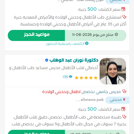
مول إيست هب - مدينتي
...
مدينتي
500
سعر الكشف:
جنيه
استشاري طب الأطفال وحديثي الولادة والأمراض المعدية خبرة
أكثر من 35 عام في أمراض الأطفال وحديثي الولادة وحساسية
الطعام والحساسية الموسمية والحمى والتطعيمات وضعف المناعة
مواعيد الحجز
متاح من يوم 2026-08-11
والرضاعة الطبيعية ومشاكل النمو والحركة ونائب مدير مستشفى
الكشف باسبقية الحضور
الحميات سابقا
دكتورة نوران عبد الوهاب
أخصائي قلب الأطفال مدرس مساعد طب الأطفال و
حديثي الولاده
136
مدرس جامعي تخصص
اطفال وحديثي الولادة
...
allseason park ,
مدينتي
500
سعر الكشف:
جنيه
طبيبة متخصصة في طب الأطفال، تخصص دقيق قلب الأطفال،
بخبرة 7 سنوات في مجال طب الأطفال و5 سنوات في تخصص قلب
الأطفال. وتهدف إلى تقديم رعاية طبية دقيقة وآمنة للأطفال وفق