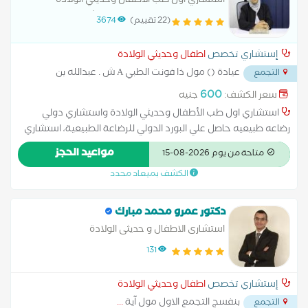
استشاري اول طب الأطفال وحديثي الولادة
والتغذية العلاجية للاطفال . استشاري دولي رضاعه
(22 تقييم)
3674
طبيعيه
إستشاري تخصص
اطفال وحديثي الولادة
عيادة () مول ذا فونت الطبي A ش . عبدالله بن
التجمع
سلمه من
...
600
سعر الكشف:
جنيه
استشاري اول طب الأطفال وحديثي الولادة واستشاري دولي
رضاعه طبيعيه حاصل علي البورد الدولي للرضاعة الطبيعية، استشاري
التغذية العلاجية للاطفال وأخصائي رعاية الامومه والطفوله جامعة
مواعيد الحجز
متاحة من يوم 2026-08-15
الإسكندرية بكالوريوس طب وجراحه جامعة الاسكندرية Harvard
الكشف بميعاد محدد
School Alumni
دكتور عمرو محمد مبارك
استشارى الاطفال و حديثى الولادة
131
إستشاري تخصص
اطفال وحديثي الولادة
بنفسج التجمع الاول مول آية
...
التجمع