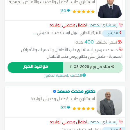
ومشاكل التغذيه الخاصه بالاطفال..كذلك يوجد بالعياده اخصائيي
استشاري طب الأطفال والحميات والأمراض المعدية
تخاطب وتعديل سلوك ونفسيه اطفال وكذلك من خدمات العياده
180
التعاقد مع استشارىى مخ واعصاب وقلب اطفال وغدد صماء وسكر
أطفال ويوجد بالعياده استشاريين متخصصين بالرضاعه الطبيعيه و
إستشاري تخصص
اطفال وحديثي الولادة
كلى أطفال د.داليا تشغل حاليا منصب استاذ بكليه الطب للقوات
المركز الطبي مول ايست هب - مدينتي
...
مدينتي
المسلحه واستشاري الرعايه المركزه وتغذيه الاطفال بمستشفيات
القوات المسلحه والمستشفي الجوى ااتخصصي بالتجمع الخامس
400
سعر الكشف:
جنيه
د.مدحت بهيج استشاري طب الأطفال والحميات والأمراض
المعدية - حاصل علي بكالوريوس طب الأطفال
مواعيد الحجز
متاح من يوم 2026-08-11
الكشف باسبقية الحضور
دكتور مدحت مسعد
استشاري طب الأطفال وحديثي الولادة
971
إستشاري تخصص
اطفال وحديثي الولادة