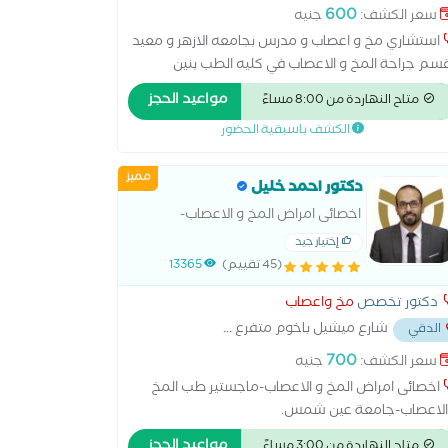
يس، مدينة نصر
...
600
سعر الكشف:
جنيه
استشاري مخ و اعصاب و مدرس بجامعه الازهر و معيد
سم جراحة المخ و الاعصاب في كليه الطب بنين
قاهره
مواعيد الحجز
متاح النهاردة من 8:00 مساءً
الكشف باسبقية الحضور
مميز
دكتور احمد خليل
اخصائى امراض المخ و الاعصاب-
ماجستير طب المخ والاعصاب-جامعة
إختيار جيد
عين شمس.
(45 تقييم)
13365
دكتور تخصص
مخ واعصاب
شارع ميشيل باخوم متفرع
...
الدقي
700
سعر الكشف:
جنيه
اخصائى امراض المخ و الاعصاب-ماجستير طب المخ
لاعصاب-جامعة عين شمس.
مواعيد الحجز
متاح النهاردة من 3:00 مساءً