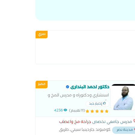
سري
مميز
دكتور احمد البندارى
استشاري ودكتوراه و مدرس المخ و
الأعصاب والعمود الفقري
إختيار جيد
(11 تقييم)
4236
مدرس جامعي تخصص
جراحة مخ واعصاب
كومبوند جاردينيا سيتي، طريق
مدينة نصر