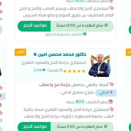
600
سعر الكشف:
جنيه
السو
استشارى المخ والاعصاب ورسم العصب والمخ وعلاج
الالام الغضاريف عن طريق السونار وعضو هيئه التدريس
بق
كليه طب جامعه القاهرة وجامعه الجيزه الدوليه
مواعيد الحجز
ال
متاح النهاردة من 12:00 مساءً
استشاري المخ والأعصاب وعضو هيئة التدريس بكلية طب
الكشف باسبقية الحضور
جامعة القاهرة وجامعة الجيزة الدولية مدرس مساعد
المخ والأعصاب بكلية طب جامعة القاهرة حاصل على
بكالوريوس الطب من جامعة القاهرة حاصل على ماجستير
ان
إعلان
دكتور محمد محسن امين
المخ والأعصاب حاصل على الدكتوراه في المخ والأعصاب
عضو الأكاديمية الأمريكية لطب الأعصاب خبرة متقدمة
استشاري جراحة المخ والعمود الفقري
في تشخيص وعلاج أمراض المخ والأعصاب باستخدام
استاذ بكلية الطب جامعة المنصورة
(3 تقييم)
2419
أحدث التقنيات والتدخلات الموجهة بالموجات الصوتية
دكتوراه جراحة المخ والاعصاب للاطفال
والبالغين-الجامعة الكاثوليكية (روما-
أستاذ جامعي تخصص
جراحة مخ واعصاب
ايطاليا) عضو الجمعية
شارع مصدق الدقى
...
الدقي
800
سعر الكشف:
جنيه
استشاري جراحة المخ والعمود الفقري استاذ بكلية
الطب جامعة المنصورة دكتوراه جراحة المخ والاعصاب
وا
للاطفال والبالغين-الجامعة الكاثوليكية (روما-ايطاليا)
مواعيد الحجز
متاح النهاردة من 3:00 مساءً
عضو الجمعية الاوروبية لجراحة المخ والاعصاب عضو