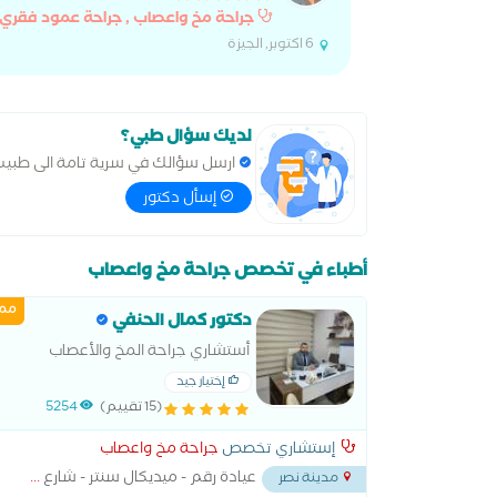
جراحة مخ واعصاب , جراحة عمود فقري
6 اكتوبر, الجيزة
لديك سؤال طبي؟
ارسل سؤالك في سرية تامة الى طبي
إسأل دكتور
أطباء في تخصص جراحة مخ واعصاب
ممي
دكتور كمال الحنفي
أستشاري جراحة المخ والأعصاب
وجراحات العمود الفقري
إختيار جيد
(15 تقييم)
5254
إستشاري تخصص
جراحة مخ واعصاب
عيادة رقم - ميديكال سنتر - شارع
...
مدينة نصر