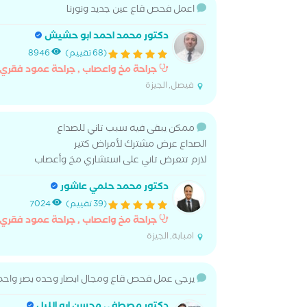
اعمل فحص قاع عين جديد ونورنا
دكتور محمد احمد ابو حشيش
(68 تقييم)
8946
جراحة مخ واعصاب , جراحة عمود فقري
فيصل, الجيزة
ممكن يبقى فيه سبب تاني للصداع
الصداع عرض مشترك لأمراض كتير
لازم تتعرض تاني على استشاري مخ وأعصاب
دكتور محمد حلمي عاشور
(39 تقييم)
7024
جراحة مخ واعصاب , جراحة عمود فقري
امبابة, الجيزة
يرجى عمل فحص قاع ومجال ابصار وحده بصر واحض