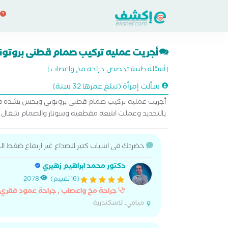
أجريت عمليه تركيب صمام قطنى بروتون
[أسئلة طبية تخصص جراحة مخ واعصاب]
سألت إمرأة (تبلغ عمرها 32 سنة)
أجريت عمليه تركيب صمام قطنى بروتونى وبحس بشده ف ا
بالتحديد وعملت اشعه مقطعيه وسونار والصمام شغال ول
حضرتك فى اسباب كتير للصداع غير ارتفاع ضغط 
دكتور محمد ابراهيم زهيري
(16 تقييم)
2078
جراحة مخ واعصاب , جراحة عمود فقري
ميامي, الاسكندرية