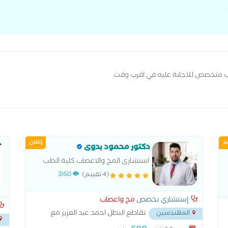
ب متخصص للاجابة عليه في اقرب وقت
ز
إعلان
دكتور محمود بدوى
استشارى المخ والاعصاب كلية الطب
جامعه القاهره استشاري المخ
(4 تقييم)
3150
والأعصاب وعضو هيئة التدريس بكلية
طب جامعة القاهرة وجامعة الجيزة
إستشاري تخصص
مخ واعصاب
الدولية مدرس مساعد المخ والأعصاب
تقاطع البطل احمد عبد العزيز مع
المهندسين
بكلية
جامعة الدول العربية
...