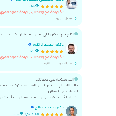
دكتور مصطفي محسن ابو الليل
253
جراحة مخ واعصاب , جراحة عمود فقري
فيصل, الجيزة
نتابع مع الدكتور اللي عمل العمليه او نكشف جرا
دكتور محمد ابراهيم
170
جراحة مخ واعصاب , جراحة عمود فقري
مصر الجديدة, القاهرة
ألف سلامة على حضرتك.
طالما الصداع مستمر بنفس الشدة بعد تركيب الصمام
العملية من ٤ شهور.
حتى لو الأشعة بتوضح إن الصمام شغال، أحيانًا بيكو
دكتور محمد صلاح
(56 تقييم)
5215