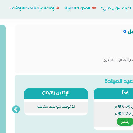
لديك سؤال طبي؟
المدونة الطبية
إضافة عيادة لمنصة إكشف
يل
 والعمود الفقري
يد العيادة
غداً
الإثنين
(10/8)
لا توجد مواعيد متاحة
6:00 م
ى
11:00 م
إحجز