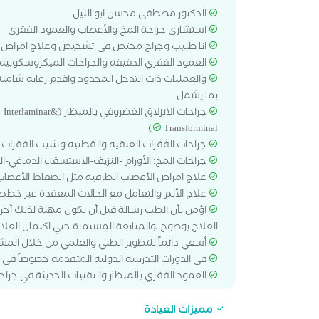
الدكتور مصطفى محسن ابو الليل
استشاري جراحة المخ والأعصاب والعمود الفقري
انا طبيب وجراح مختص في تشخيص وعلاج امراض ال
العمود الفقري الدقيقه والجراحات الميكروسكوبيه
والعمليات ذات التدخل المحدود واقدم رعايه شامله
بما يشمل
جراحات الانزلاق الغضروفي بالمنظار (&Interlaminar
Transforminal)
جراحات الفقرات العنقيه والقطنيه وتثبيت الفقرات
جراحات المخ: الأورام -النزيف-الاستسقاء الدماغي-ا
علاج امراض الأعصاب الطرفية مثل انضغاط الأعصاب
علاج الألم والتعامل مع الحالات المعقدة عبر خطط
اؤمن بأن الطب رسالة قبل أن يكون مهنة لذلك أح
العلاج بوضوح ،والمتابعة المستمرة حتي اكتمال العلاج
أسعي دائماً للتطوير الطبي والعلمي من خلال المش
في الدورات التدريبيه الدوليه المتقدمه خصوصاً في 
العمود الفقري بالمنظار والتقنيات الحديثة في جراح
مميزات العيادة