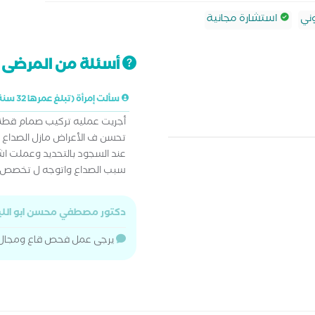
ني
استشارة مجانية
أسئلة من المرضى ت
سألت إمرأة (تبلغ عمرها 32 سنة)
أجريت عمليه تركيب صمام قطنى
تحسن ف الأعراض مازل الصداع
عند السجود بالتحديد وعملت 
سبب الصداع واتوجه ل تخصص ايه
دكتور مصطفي محسن ابو الل
يرجى عمل فحص قاع ومجال اب