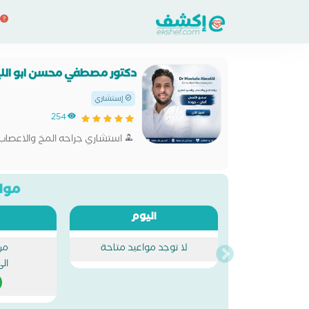
دكتور مصطفي محسن ابو الل
إستشاري
254
استشاري جراحه المخ والاعصاب
مواع
اليوم
لا توجد مواعيد متاحة
من
ال