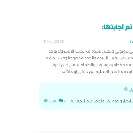
م اجابتها:
18 May, 2026
 بروتونى وبحس بشده ف الجنب الايسر ولا يوجد
 مستمر بنفس الشده والحده وخصوصا وقت الصلاه
اشعه مقطعيه وسونار والصمام شغال ولم اعرف
 مع العلم العمليه من حوالى اربع اشهر
يل
صار وحده بصر واحضارهم للمقارنه
3590
6