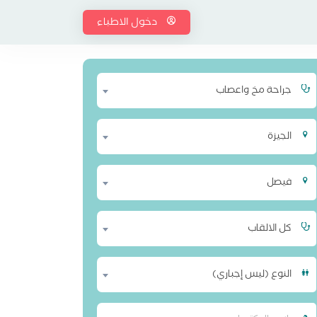
دخول الاطباء
جراحة مخ واعصاب
الجيزة
فيصل
كل الالقاب
النوع (ليس إجباري)