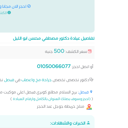
احجز الان مجانا 
الكش
تفاصيل عيادة دكتور مصطفي محسن ابو الليل
500
سعر الكشف:
جنيه
01050066077
أو اتصل احجز:
دكتور تخصص تخصص
جراحة مخ واعصاب
في
فيصل
تخ
فيصل
: برج السلام مطلع كوبري فيصل اعلي موكيت ماك
)
(
(احجز وسوف يصلك العنوان بالكامل وارقام العيادة
متاح خريطة جوجل عند الحجز
الخبرات والشهادات: