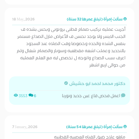
سألت إمرأة (تبلغ عمرها 32 سنة)
18 May, 2026
أجريت عمليه تركيب صمام قطنى بروتونى وبحس بشده ف
الجنب الايسر ولا يوجد تحسن ف الأعراض مازل الصداع مستمر
بنفس الشده والحده وخصوصا وقت الصلاه عند السجود
بالتحديد وعملت اشعه مقطعيه وسونار والصمام شغال ولم
اعرف سبب الصداع واتوجه ل تخصص ايه مع العلم العمليه
من حوالى اربع اشهر
دكتور محمد احمد ابو حشيش
اعمل فحص قاع عين جديد ونورنا
3553
6
سألت إمرأة (تبلغ عمرها 54 سنة)
7 January, 2026
ماهو علاج ضيق القناه العصبيه القطنيه