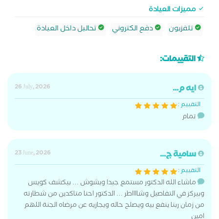
مميزات العيادة
تلفزيون
دفع الكتروني
تحاليل داخل العيادة
التقييمات:
ايه م...
26 July, 2026
التقييم :
تمام
سامية ج...
23 June, 2026
التقييم :
ماشاء الله الدكتور مستمع جيدا وبشوش … بيكشف كويس
وبيركز في التفاصيل وشااااطر … الدكتور احنا متاكدين من شطارته
من زمان ربنا ينفع بيه ويصلح حاله ويجازيه عن مرضاه الجنة اللهم
امين