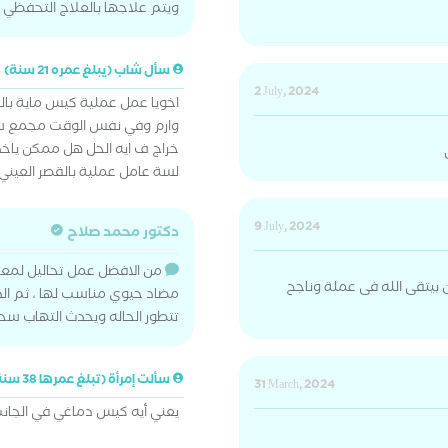
ويتم علاجها بالعلاج التحفظي م
سأل شاب (يبلغ عمره 21 سنة)
2 July, 2024
اخويا عمل عملية كيس ماية با
وارم وفي نفس الوقت مجمع سائ
خراج ف ايه الحل هل ممكن ياخد 
لسة عامل عملية بالقصر العيني في ن
9 July, 2024
دكتور محمد صلاح
من الافضل عمل تحاليل لمعر
 بيتقى الله فى عملة وناجح
مضاد حيوي مناسب لها ، ثم الد
تتطور الحاله ويحدث التهاب سح
سألت إمرأة (تبلغ عمرها 38 سنة)
31 March, 2024
يعني أيه كيس دماغي في الجانب