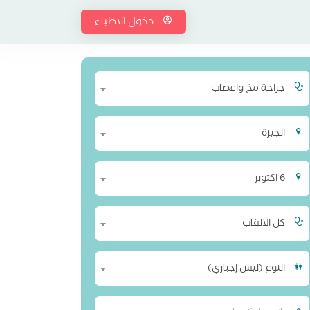
دخول الاطباء
جراحة مخ واعصاب
الجيزة
6 اكتوبر
كل الالقاب
النوع (ليس إجباري)