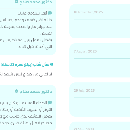
دكتور محمد صلاح
18 November, 2025
ألف سلامة عليك.
طالما في ضعف وعدم إحساس في
عند جراح مخ وأعصاب بسرعة ،
تقييم .
يفضل تعمل رنين مغناطيسي على
اللي أخدته قبل كده.
7 August, 2025
سأل شاب (يبلغ عمره 23 سنة)
انا اعاني من صداع ليس شديد 
29 July, 2025
دكتور محمد صلاح
الصداع المستمر لو كان بسيط
التوتر أو الجيوب الأنفية أو إجهاد 
يفضل الكشف لدى طبيب مخ وأع
مصاحبة مثل زغللة، قيء، دوخة،