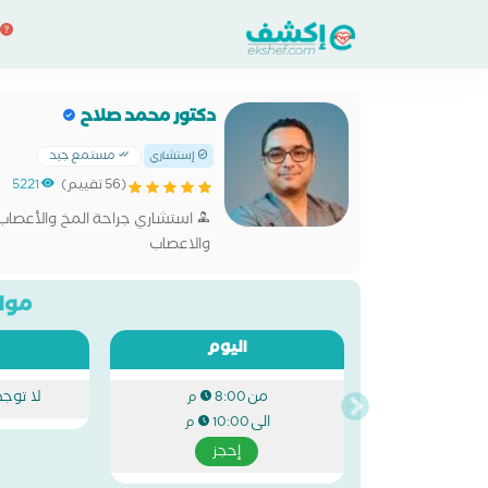
دكتور محمد صلاح
مستمع جيد
إستشاري
(56 تقييم)
5221
استشاري جراحة المخ والأعصاب 
والاعصاب
مواع
اليوم
من
لا توج
8:00 م
الى
10:00 م
إحجز