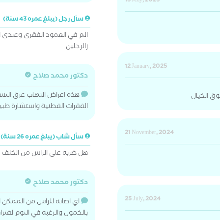
13 May, 2025
سأل رجل (يبلغ عمره 43 سنة)
الم في العمود الفقري وعندي 
زالرجلين
12 January, 2025
دكتور محمد صلاح
هذه اعراض التهاب عرق النس
وق الخيال
الفقرات القطنية واستشارة طبي
21 November, 2024
سأل شاب (يبلغ عمره 26 سنة)
هل ضربه على الراس من الخل
دكتور محمد صلاح
25 July, 2024
اي اصابه للراس من الممكن ا
بالخمول والرغبه في النوم لفتر