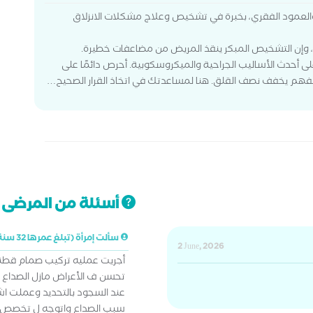
ب والعمود الفقري، بخبرة في تشخيص وعلاج مشكلات الانزلاق
 وإن التشخيص المبكر ينقذ المريض من مضاعفات خطيرة.
 أحدث الأساليب الجراحية والميكروسكوبية. أحرص دائمًا على
لفهم يخفف نصف القلق. هنا لمساعدتك في اتخاذ القرار الصحيح…
أسئلة من المرضى ت
سألت إمرأة (تبلغ عمرها 32 سنة)
2 June, 2026
أجريت عمليه تركيب صمام قطنى
تحسن ف الأعراض مازل الصداع
عند السجود بالتحديد وعملت 
سبب الصداع واتوجه ل تخصص ايه