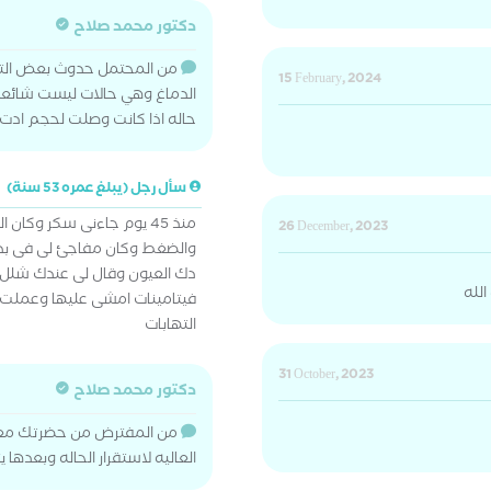
دكتور محمد صلاح
من المحتمل حدوث بعض التشو
15 February, 2024
الدماغ وهي حالات ليست شائعه
حاله اذا كانت وصلت لحجم ادت
سأل رجل (يبلغ عمره 53 سنة)
منذ 45 يوم جاءنى سكر وكان
26 December, 2023
والضغط وكان مفاجئ لى فى بداي
دك العيون وقال لى عندك شلل
لله
فيتامينات امشى عليها وعملت ا
التهابات
31 October, 2023
دكتور محمد صلاح
من المفترض من حضرتك معال
العاليه لاستقرار الحاله وبعدها