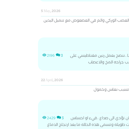
5 May, 2026
العصب الوركي والم في العصعوص مع تنميل اليدين
ا ، ننصح بعمل رنين مغناطيسي على
2196
3
ب جراحه المخ والاعصاب
22 April, 2026
ف تسبب نعاس وخمول
ن تؤدي الى صداع ، قيء او احساس
2429
3
ات طويله وتسمى هذه الحاله ما بعد ارتجاج الدماغ