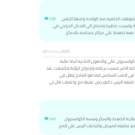
هات الخلقيه منذ الولاده ومنها اكياس
738
 وليست خطيره وتحتاج الى التدخل الجراحي في
 معه لضغط على مراكز حساسه بالدماغ .
23 October, 2025
 الكولسترول عالى والدهون الثلاثيه ايضا عاليه
ه الامر حسيت بزغلله وازدواج الرؤية فكشفت عند
 فى الصب السادس فما هو العلاج وهل فى
شعه الرنين دكتور بص عليها مخ واعصاب قال لى
جه الضغط والسكر ونسبه الكولسترول
740
 يتم متابعه المريض واشاعات الرنين على المخ