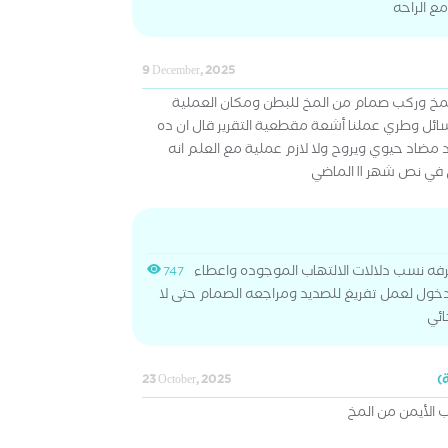
ع الراحه
9 December, 2025
لمخ وركب صمام من المخ للبطن ومكان العملية
ل وطري عملنا أشعة مقطعية التقرير قال ان ده
مضاد حيوي ويروح ولا لازم عملية مع العلم انه
ص شهر ١١ الماضي
فه نسب دلالات الالتهاب الموجوده واعطاء
747
خول لعمل تفريغ للصديد ومراجعه الصمام حتى لا
ائي
23 October, 2025
 الأيمن من المخ