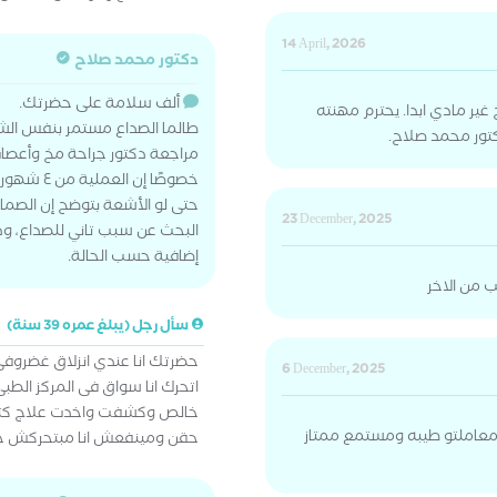
14 April, 2026
دكتور محمد صلاح
ألف سلامة على حضرتك.
غير مادي ابدا. يحترم مهنته
طالما الصداع مستمر بنفس الشد
تور محمد صلاح.
مراجعة دكتور جراحة مخ وأعصا
خصوصًا إن العملية من ٤ شهور.
حتى لو الأشعة بتوضح إن الصمام 
23 December, 2025
البحث عن سبب تاني للصداع، و
إضافية حسب الحالة.
 من الاخر
سأل رجل (يبلغ عمره 39 سنة)
حضرتك انا عندي انزلاق غضروفى
6 December, 2025
اتحرك انا سواق فى المركز ال
خالص وكشفت واخدت علاج كت
ر معاملتو طيبه ومستمع ممتاز
حقن ومينفعش انا مبتحركش 