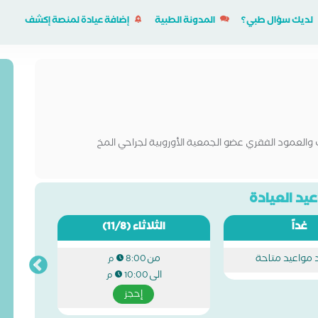
لديك سؤال طبي؟
المدونة الطبية
إضافة عيادة لمنصة إكشف
والعمود الفقري عضو الجمعية الأوروبية لجراحي المخ
يد العيادة
غداً
الثلاثاء
(11/8)
د مواعيد متاحة
من
8:00 م
الى
10:00 م
إحجز