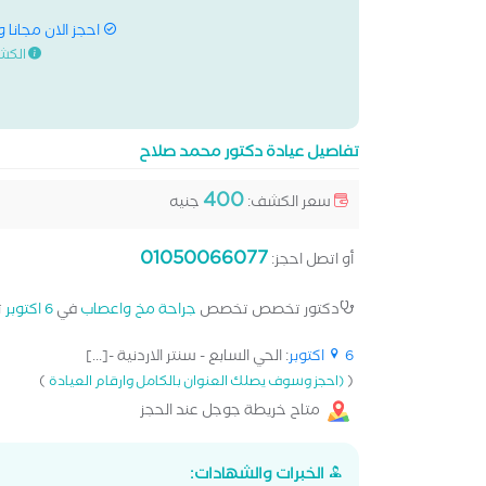
احجز الان مجانا 
الكش
تفاصيل عيادة دكتور محمد صلاح
400
سعر الكشف:
جنيه
01050066077
أو اتصل احجز:
دكتور تخصص تخصص
جراحة مخ واعصاب
في
6 اكتوبر
ت
6 اكتوبر
: الحي السابع - سنتر الاردنية -[...]
)
(
(احجز وسوف يصلك العنوان بالكامل وارقام العيادة
متاح خريطة جوجل عند الحجز
الخبرات والشهادات: