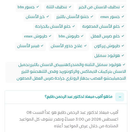
تنظيف الاسنان من الجير
تنظيف اللثة
جسور bfm
جسور emax
حشو الأسنان بالليزر
خرز الأسنان
خلع الأسنان المدفونة
خلع الأسنان بالجراحة
خلع ضرس العقل
طربوش bfm
طربوش emax
طربوش زيركون
علاج جذور الأسنان
فينير الأسنان
هوليود سمايل
هوليود سمايل الثابته والمتحركهتبييض الاسنان بالليزرتجميل
الاسنان بتركيبات الايماكس والزكونتوريد وقص اللثهحشو الليزر
التجميليحشو العصب بجهاز الروتاري جراحة ضرس العقل المدفون
ما هو أقرب ميعاد لدكتور عبد الرحمن طايع؟
أقرب ميعاد لدكتور عبد الرحمن طايع هو غداً السبت 08
اغسطس 2026 من 3:00 مساءً وتقدر تشوف كل المواعيد
المتاحة من خلال عرض المواعيد أعلاه