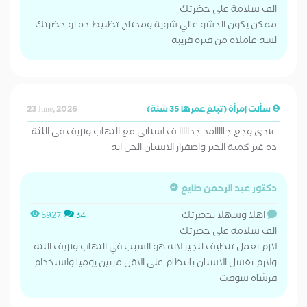
الف سلامة على حضرتك
ممكن يكون الحشو عالي شوية ومحتاج تظبيط ده لو حضرتك
لسه عاملاه من فتره قريبه
سألت إمرأة (تبلغ عمرها 35 سنة)
23 June, 2026
عندى وجع جااااامد جدااااا ف اسنانى مع التهاب ونزيف فى اللثة
ده غير كمية الجير واصفرار الاسنان الحل ايه
دكتور عبد الرحمن طايع
اهلا وسهلا بحضرتك
5927
34
الف سلامة على حضرتك
لازم نعمل تنظيف للجير لانه هو السبب في التهاب ونزيف اللثه
ولازم نغسل الاسنان بانتظام على الاقل مرتين يوميا واستخدام
فرشاة سوفت