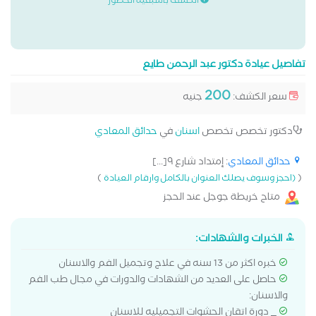
الكشف باسبقية الحضور
تفاصيل عيادة دكتور عبد الرحمن طايع
200
سعر الكشف:
جنيه
دكتور تخصص تخصص
اسنان
في
حدائق المعادي
حدائق المعادي
: إمتداد شارع ٩[...]
)
(
(احجز وسوف يصلك العنوان بالكامل وارقام العيادة
متاح خريطة جوجل عند الحجز
الخبرات والشهادات:
خبره اكثر من 13 سنه في علاج وتجميل الفم والاسنان
حاصل على العديد من الشهادات والدورات في مجال طب الفم
والاسنان:
_ دورة اتقان الحشوات التجميليه للاسنان