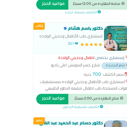
صصة للأطفال رضاعة طبيعية روماتيزم أطفال طب
مواعيد الحجز
متاحة النهاردة من 12:00 مساءً
أطفال متابعة التطور الطبيعي للأطفال متابعة النمو
الكشف بميعاد محدد
جسدي للطفل متابعة النمو العقلي للطفل متابعة
لات تأخر النمو
إعلان
دكتور باسم هشام
استشاري طب الأطفال وحديثي الولاده
307
إستشاري تخصص
اطفال وحديثي الولادة
شارع جسر السويس اعلى راديو
مصر الجديدة
...
700
سعر الكشف:
جنيه
استشاري طب الأطفال وحديثي الولاده بمستشفيات
قوات المسلحة طب اطفال متابعه التطور الطبيعي
اطفال برامج تغذيه مخصصه للاطفال متابعه حالات
مواعيد الحجز
متاح النهاردة من 2:00 مساءً
خر النمو متابعه النمو الجسدي للاطفال متابعه النمو
الكشف باسبقية الحضور
عقلي للاطفال
مميز
دكتور حسام عبد الحميد عبد الغنى