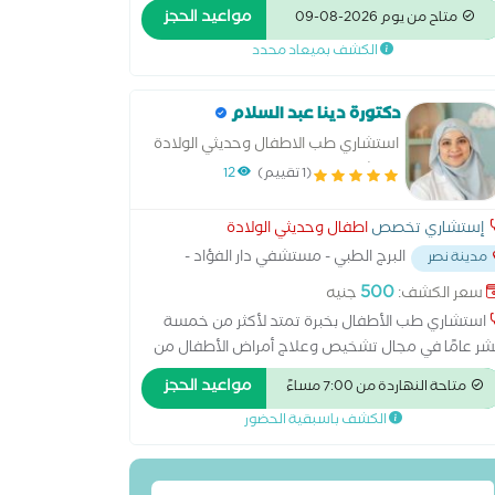
قوب بااسوان اخصائى اضطراب ضربات القلب
مواعيد الحجز
متاح من يوم 2026-08-09
هروفسيولوجية القلب
الكشف بميعاد محدد
دكتورة دينا عبد السلام
استشاري طب الاطفال وحديثي الولادة
استشاري التغذية العامة وتغذية
(1 تقييم)
12
الاطفال
إستشاري تخصص
اطفال وحديثي الولادة
البرج الطبي - مستشفي دار الفؤاد -
مدينة نصر
 يوسف عباس مدينة نصر
...
500
سعر الكشف:
جنيه
استشاري طب الأطفال بخبرة تمتد لأكثر من خمسة
ر عامًا في مجال تشخيص وعلاج أمراض الأطفال من
يثي الولادة وحتى مرحلة المراهقة. أمتلك خبرة
مواعيد الحجز
متاحة النهاردة من 7:00 مساءً
لينيكية واسعة في متابعة النمو والتطور، وتشخيص
الكشف باسبقية الحضور
لاج أمراض الجهاز التنفسي، والجهاز الهضمي،
لحساسية، والأنيميا، والالتهابات المتكررة، بالإضافة إلى
ديم برامج متابعة دورية شاملة لضمان النمو الصحي