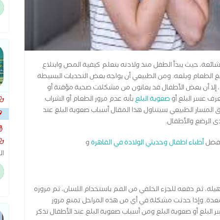
مخ
ال
ال
حا
ائعة، حيث يبدأ الطفل منذ ولادته بتعلم كيفية المص وابتلاع
ضغ الطعام وبلعه. ومن الطبيعي أن يواجه بعض التحديات البسيطة
ام، إلا أن بعض الأطفال قد يعانون من مشكلات صحية مؤقتة أو
عرف عسر البلع أو
صعوبة البلع
بأنه عدم مرور الطعام أو الشراب
المسار الطبيعي سيتناول هذا المقال أسباب صعوبة البلع عند
دى الرضع والأطفال.
شاك
بافضل
أطباء اطفال وحديثي الولادة في القاهرة
و
ال
لل
تا
ال
هيله، ثم دفعه للجزء الخلفي من الفم باستخدام اللسان، ثم مروره
ى المعدة. وإذا حدثت مشكلة في أي من هذه المراحل تمنع مرور
البلع أو صعوبة البلع ومن أسباب صعوبة البلع عند الأطفال نذكر