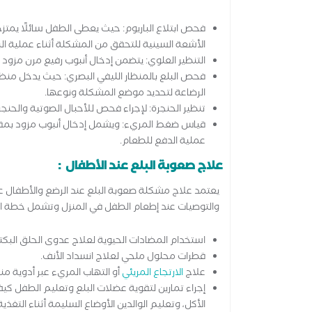
فحص ابتلاع الباريوم: حيث يعطى الطفل سائلًا يمتزج 
الأشعة السينية للتحقق من المشكلة أثناء عملية الب
التنظير العلوي: يتضمن إدخال أنبوب رفيع مرن مز
فحص البلع بالمنظار الليفي البصري: حيث يدخل منظار 
الرضاعة لتحديد موضع المشكلة ونوعها.
تنظير الحنجرة: لإجراء فحص للأحبال الصوتية والحنجرة
قياس ضغط المريء: ويشمل إدخال أنبوب مزود بم
عملية الدفع للطعام.
علاج صعوبة البلع عند الأطفال :
يعتمد علاج مشكلة صعوبة البلع عند الرضع والأطفال على م
والتوصيات عند إطعام الطفل في المنزل وتشمل خطة ال
استخدام المضادات الحيوية لعلاج عدوى الحلق البكتي
قطرات محلول ملحي لعلاج انسداد الأنف.
علاج
الارتجاع المريئي
أو التهاب المريء عبر أدوية من
إجراء تمارين لتقوية عضلات البلع وتعليم الطفل كيف
الأكل، وتعليم الوالدين الأوضاع السليمة أثناء التغذ