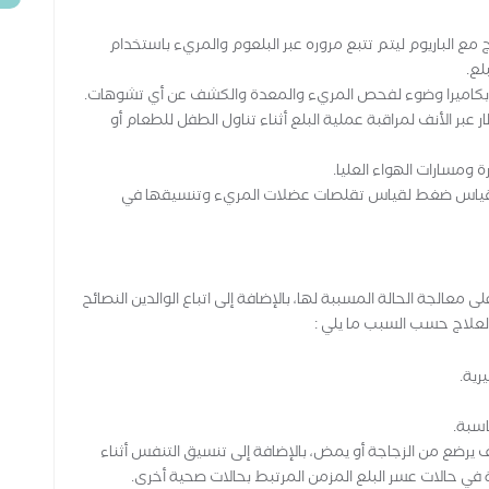
مع الباريوم ليتم تتبع مروره عبر البلعوم والمريء باستخدام
لع.
ود بكاميرا وضوء لفحص المريء والمعدة والكشف عن أي تشوهات.
عبر الأنف لمراقبة عملية البلع أثناء تناول الطفل للطعام أو
 ومسارات الهواء العليا.
قياس ضغط لقياس تقلصات عضلات المريء وتنسيقها في
عالجة الحالة المسببة لها، بالإضافة إلى اتباع الوالدين النصائح
علاج حسب السبب ما يلي :
رية.
اسبة.
 يرضع من الزجاجة أو يمض، بالإضافة إلى تنسيق التنفس أثناء
ية في حالات عسر البلع المزمن المرتبط بحالات صحية أخرى.