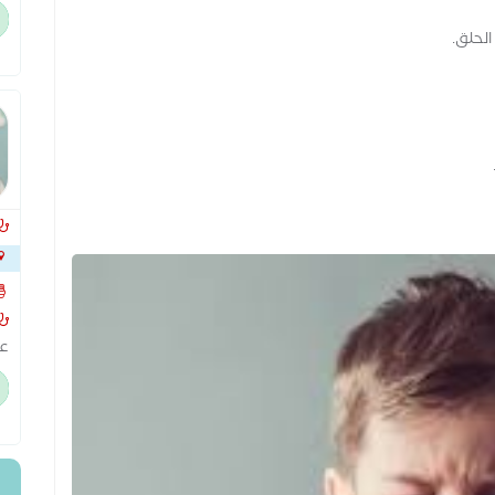
يع
وك
الحلق.
شارع
عش
حد
إك
وع
وا
تق