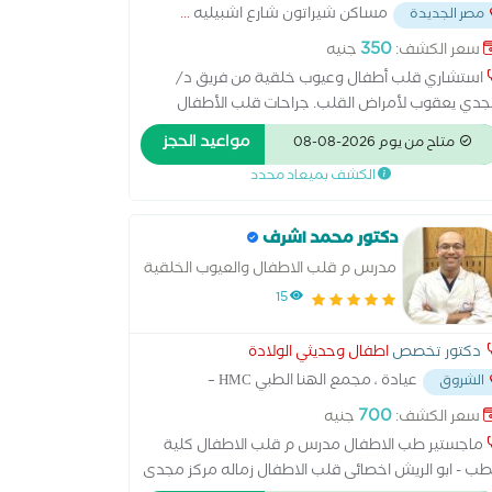
مساكن شيراتون شارع اشبيليه
...
مصر الجديدة
350
سعر الكشف:
جنيه
استشاري قلب أطفال وعيوب خلقية من فريق د/
دي يعقوب لأمراض القلب. جراحات قلب الأطفال
تابعات بعد الجراحة. اشاعة ايكو وتوصيات وعلاج.
مواعيد الحجز
متاح من يوم 2026-08-08
ابعة ضغط الدم ونسبة أكسجين في الدم. متابعة
الكشف بميعاد محدد
كوليسترول في الدم وحالة عضلة القلب والشرايين
دكتور محمد اشرف
مدرس م قلب الاطفال والعيوب الخلقية
للقلب -كلية الطب
15
دكتور تخصص
اطفال وحديثي الولادة
عيادة ، مجمع الهنا الطبي HMC –
الشروق
ة الشروق
...
700
سعر الكشف:
جنيه
ماجستير طب الاطفال مدرس م قلب الاطفال كلية
طب - ابو الريش اخصائى قلب الاطفال زماله مركز مجدى