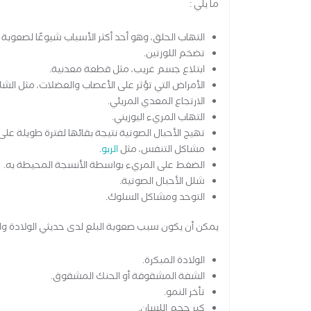
ما يلي :
التهاب الحلق، وهو أحد أكثر الأسباب شيوعًا لصعوبة ا
تضخم اللوزتين.
ابتلاع جسم غريب، مثل قطعة معدنية.
الأمراض التي تؤثر على الأعصاب والعضلات، مثل الشل
الارتجاع المعدي المريئي.
التهاب المريء اليوزيني.
تهيج الأحبال الصوتية نتيجة بقائها لفترة طويلة عل
مشاكل التنفس، مثل
الربو
.
الضغط على المريء بواسطة الأنسجة المحيطة به.
شلل الأحبال الصوتية.
التوحد ومشاكل السلوك.
يمكن أن يكون سبب صعوبة البلع لدى حديثي الولادة والأ
الولادة المبكرة.
الشفة المشقوقة أو الحنك المشقوق.
تأخر النمو.
كبر حجم اللسان.