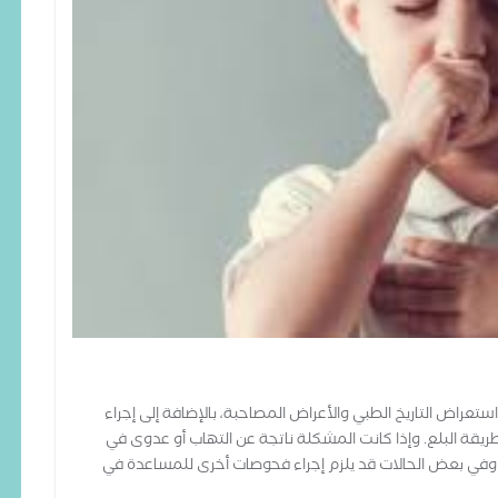
وا
ال
تت
ون
ال
مج
طب
ال
ال
ال
تر
ال
ال
ال
راض التاريخ الطبي والأعراض المصاحبة، بالإضافة إلى إجراء
ة البلع. وإذا كانت المشكلة ناتجة عن التهاب أو عدوى في
 وفي بعض الحالات قد يلزم إجراء فحوصات أخرى للمساعدة في