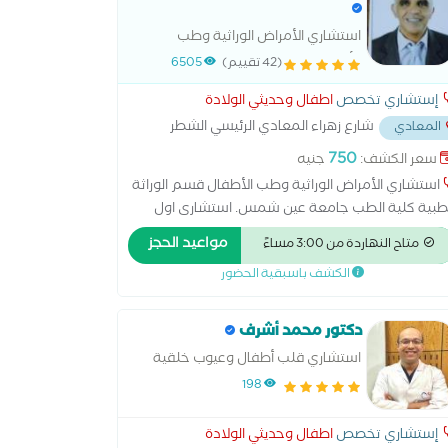
استشاري الأمراض الوراثية وطب
الأطفال قسم الوراثة الطبية كلية الطب
(42 تقييم)
6505
جامعة عين شمس.
إستشاري تخصص
اطفال وحديثي الولادة
شارع زهراء المعادي الرئيسي الشطر
المعادي
امس
...
750
سعر الكشف:
جنيه
استشاري الأمراض الوراثية وطب الأطفال قسم الوراثة
طبية كلية الطب جامعة عين شمس. استشارى اول
 الاطفال وأمراض الغدد الصماء والسكر للاطفال
مواعيد الحجز
متاح النهاردة من 3:00 مساءً
ديثى الولادة طب عين شمس مناظرة حالات داون
الكشف باسبقية الحضور
وى الاحتياجات الخاصة متابعة النمو الجسدي كشف
ل 600ج كشف الوراثة والغدد 800ج
دكتور محمد أشرف
استشاري قلب أطفال وعيوب خلقية
198
إستشاري تخصص
اطفال وحديثي الولادة