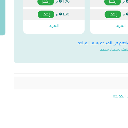
إحجز
إحجز
1:00 م
إحجز
إحجز
1:30 م
المزيد
المزيد
وادفع في العيادة بسعر العيادة
شف بميعاد محدد
الجديدة