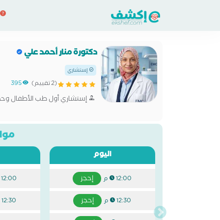
دكتورة منار أحمد علي
إستشاري
(2 تقييم)
395
إستشاري أول طب الأطفال وحديث
مواع
اليوم
إحجز
12:00 م
12:00 م
إحجز
12:30 م
12:30 م