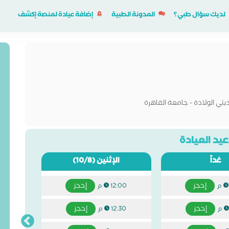
لديك سؤال طبي؟
المدونة الطبية
إضافة عيادة لمنصة إكشف
ي الولادة - جامعة القاهرة
يد العيادة
غداً
الإثنين
(10/8)
إحجز
إحجز
12:00 م
إحجز
إحجز
12:30 م