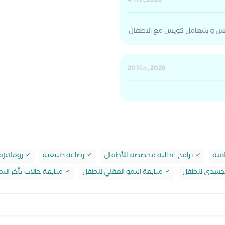
4 June, 2026
س و بتتعامل كويس مع الاطفال
20 May, 2026
فية
برامج غذائية مخصصة للأطفال
رضاعة طبيعية
روماتيزم
الجسدي للطفل
متابعة النمو العقلي للطفل
متابعة حالات تأخر النم