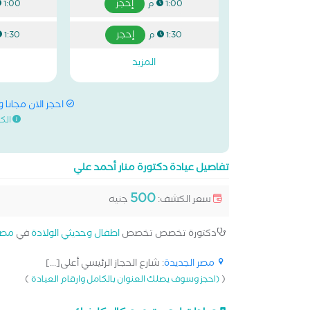
إحجز
1:00 م
1:00 م
إحجز
1:30 م
1:30 م
المزيد
احجز الان مجانا 
الك
تفاصيل عيادة دكتورة منار أحمد علي
500
سعر الكشف:
جنيه
دكتورة تخصص تخصص
اطفال وحديثي الولادة
في
مصر 
مصر الجديدة
: شارع الحجاز الرئيسي أعلى[...]
)
(
(احجز وسوف يصلك العنوان بالكامل وارقام العيادة