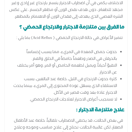
الاختلاف يكمن في أن اضطراب الاجترار يتسم بارتجاع غير إرادي وغير
مجهد للطعام، دون هدف نقص الوزن أو مظهر الجسم، على عكس
الشره العصبي الذي يهدف إلى فقدان الوزن أو الاهتمام بالمظهر.
ما الفرق بين متلازمة الاجترار والارتجاع الحمضي ؟
تتميز الأعراض في حالة الارتجاع الحمضي ( Acid Reflux) بما يلي :
حدوث حمض المعدة في المريء، مما يسبب إحساساً
بالحرقان في الصدر وطعماً حامضاً في الحلق والفم.
التقيؤ أحياناً، ويميل لطعمه الحامض أو المر، وهو أمر يختلف
عن الاجترار.
كثرة حدوث الارتجاع في الليل، خاصة عند البالغين، بسبب
الاستلقاء الذي يسهل عودة المحتوى إلى المريء، بينما يحدث
الاجترار عادة بعد وقت قصير من الأكل.
لا تستجيب أعراض الاجترار لعلاجات الارتجاع الحمضي.
علاج متلازمة الاجترار :
في بعض الحالات، قد يختفي الاضطراب تلقائياً، خاصة عند الأطفال
الصغار، لكن غالبية الحالات تحتاج إلى علاج مناسب وموجه وعلاج