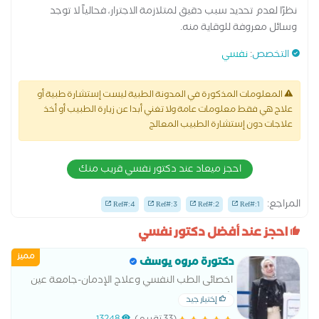
نظرًا لعدم تحديد سبب دقيق لمتلازمة الاجترار، فحالياً لا توجد
وسائل معروفة للوقاية منه.
التخصص
:
نفسي
المعلومات المذكورة في المدونة الطبية ليست إستشارة طبية أو
علاج هي فقط معلومات عامة ولا تغني أبدا عن زيارة الطبيب أو أخذ
علاجات دون إستشارة الطبيب المعالج
احجز ميعاد عند دكتور نفسي قريب منك
المراجع:
Ref#:4
Ref#:3
Ref#:2
Ref#:1
احجز عند أفضل دكتور نفسي
مميز
دكتورة مروه يوسف
اخصائى الطب النفسي وعلاج الإدمان-جامعة عين
شمس
إختيار جيد