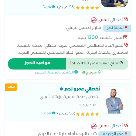
(56 تقييم)
5774
أخصائي
نفسي
شارع تحسين فرغلي
...
مدينة نصر
1200
سعر الكشف:
جنيه
عضو اتحاد المعالجين النفسيين العرب اخصائي الصحة النفسية
استشاري علاقات اسرية . عضو اتحاد المعالجين النفسيين العرب.
ماجستير مهني الاضطرابات الجنسية من جامعة نيو يورك . دكتوراة
مواعيد الحجز
متاح النهاردة من 11:00 صباحاً
مهنية في علم النفس الاكلينكي . . مدير مركز ملاذ للعلوم النفسية
مفتوح الآن
الكشف باسبقية الحضور
و التدريب .
مميز
أخصائي عمرو نجم
اخصائي صحة نفسية وإرشاد أسري
إختيار جيد
(56 تقييم)
7134
أخصائي
نفسي
شارع النزهه أمام دار الدفاع الجوي
...
مصر الجديدة