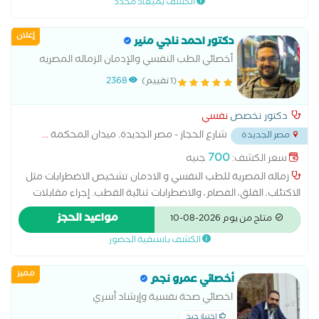
الكشف بميعاد محدد
تعديل سلوك وتنمية مهارات للأطفال والمراهقين #مدربة معتمدة
للوالدية من الجمعية الامريكية للتربية الايجابية #عضو الجمعية
إعلان
الامريكية والعربية للتربية الايجابية Positive Discipline Association
دكتور احمد ناجي منير
#عضو التحالف العربي لخبراء العلاج النفسي #مدرب معتمد من
أخصائي الطب النفسي والإدمان الزماله المصريه
شركة تميز للتطوير والتدريب المؤسسي # دبلوم صعوبات التعلم
للطب النفسي والإدمان
(1 تقييم)
2368
وتعديل وإدارة السلوك # دبلوم الإرشاد الأسري والنفسي # دبلوم
إعداد مدرب نفسي للأطفال # دبلوم التربية الخاصة # دبلوم
دكتور تخصص
نفسي
المقاييس النفسية # دبلوم علم النفس الإكلينكي #ماجستير مهني
شارع الحجاز - مصر الجديدة. ميدان المحكمة
...
مصر الجديدة
في الصحة النفسية #دكتوراه مهنية في إدارة الموارد البشرية
700
سعر الكشف:
جنيه
زماله المصرية للطب النفسي و الادمان تشخيص الاضطرابات مثل
الاكتئاب، القلق، الفصام، والاضطرابات ثنائية القطب. إجراء مقابلات
نفسية واستخدام مقاييس تقييم متخصصة. التمييز بين الحالات
مواعيد الحجز
متاح من يوم 2026-08-10
النفسية والحالات العضوية ذات الأعراض المشابهة
الكشف باسبقية الحضور
مميز
أخصائي عمرو نجم
اخصائي صحة نفسية وإرشاد أسري
إختيار جيد