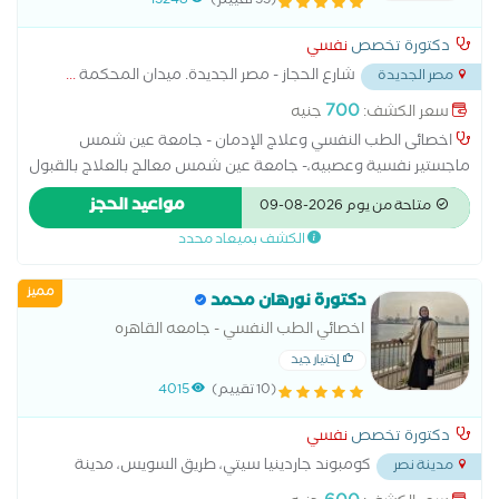
(33 تقييم)
13248
دكتورة تخصص
نفسي
شارع الحجاز - مصر الجديدة. ميدان المحكمة
...
مصر الجديدة
700
سعر الكشف:
جنيه
اخصائى الطب النفسي وعلاج الإدمان - جامعة عين شمس
ماجستير نفسية وعصبيه،- جامعة عين شمس معالج بالعلاج بالقبول
والإلتزام والعلاج المعرفي السلوكي لإضرابات القلق والإكتئاب والعلاج
مواعيد الحجز
متاحة من يوم 2026-08-09
الجدلي السلوكي متخصص فى حالات الادمان و المشاكل الاسرية و
الكشف بميعاد محدد
المشاكل الزوجية و الاكتئاب و القلق
مميز
دكتورة نورهان محمد
اخصائي الطب النفسي - جامعه القاهره
إختيار جيد
(10 تقييم)
4015
دكتورة تخصص
نفسي
كومبوند جاردينيا سيتي، طريق السويس، مدينة
مدينة نصر
نصر
...