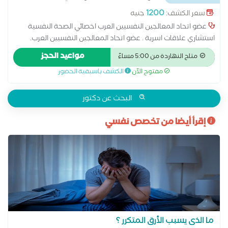
1200
سعر الكشف:
جنيه
عضو اتحاد المعالجين النفسيين العرب اخصائي الصحة النفسية
استشاري علاقات اسرية . عضو اتحاد المعالجين النفسيين العرب.
ماجستير مهني الاضطرابات الجنسية من جامعة نيو يورك . دكتوراة
مواعيد الحجز
متاح النهاردة من 5:00 مساءً
مهنية في علم النفس الاكلينكي . . مدير مركز ملاذ للعلوم النفسية
مفتوح الآن
الكشف باسبقية الحضور
و التدريب .
البحث عن دكتور
إقرأ أيضا من تخصص نفسي
ما الذى يسبب الأرق المتكرر ؟