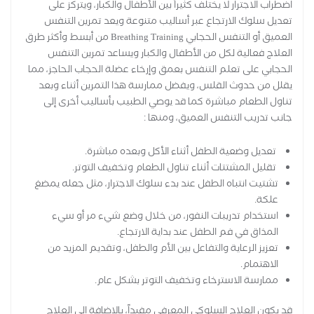
اضطراب الاجترار لا يختلف كثيراً بين الأطفال والكبار، ويتركز على
تعديل سلوك الارتجاع عبر أساليب متنوعة ويعد تمرين التنفس
العميق أو التنفس الحجابي Breathing Training من أبسط وأكثر طرق
العلاج فعالية لكل من الأطفال والكبار ويساعد تمرين التنفس
الحجابي على تعلم التنفس بعمق وإرخاء عضلة الحجاب الحاجز، مما
يقلل من حدوث القلس، ويفضل ممارسة هذا التمرين أثناء وبعد
تناول الطعام مباشرة كما قد يوصي الطبيب بأساليب أخرى إلى
جانب تدريب التنفس العميق، ومنها :
تعديل وضعية الطفل أثناء الأكل وبعده مباشرة.
تقليل المشتتات أثناء تناول الطعام وتخفيف التوتر.
تشتيت انتباه الطفل عند بدء سلوك الاجترار، مثل جعله يمضغ
علكة.
استخدام تدريبات النفور، من خلال وضع شيء مر أو سيء
المذاق في فم الطفل عند بداية الارتجاع.
تعزيز الرعاية والتفاعل بين الأم والطفل، وتقديم المزيد من
الاهتمام.
ممارسة الاسترخاء وتخفيف التوتر بشكل عام.
قد يكون العلاج السلوكي المعرفي مفيداً، بالإضافة إلى العلاج