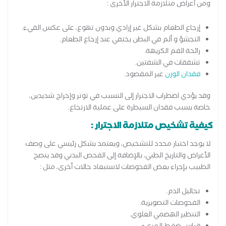
ومن أعراض متلازمة الاجترار الأخرى :
إرجاع الطعام بشكل غير إرادي وبدون تهوع، على عكس القيء.
التجشؤ و ألم في البطن يختفي عند إرجاع الطعام.
رائحة الفم الكريهة.
تشققات في الشفتين.
فقدان الوزن
غير المقصود.
وقد يؤدي اضطراب الاجترار إلى التسبب في توتر وإحراج شديدين،
خاصة بسبب فقدان السيطرة على عملية الارتجاع.
كيفية تشخيص متلازمة الاجترار :
لا يوجد اختبار محدد للتشخيص، ويعتمد بشكل رئيسي على وصف
الأعراض والتاريخ الطبي، بالإضافة إلى الفحص البدني وقد ينصح
الطبيب بإجراء بعض الفحوصات لاستبعاد حالات أخرى، مثل :
تحاليل الدم.
الفحوصات التصويرية.
التنظير الهضمي العلوي.