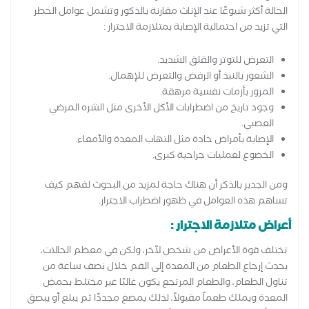
الحالة أكثر شيوعًا عند الإناث مقارنة بالذكور وتشمل عوامل الخطر
التي تزيد من احتمالية الإصابة بمتلازمة الاجترار :
التعرض للتوتر والقلق الشديد.
الشعور بالنبذ أو الرفض والتعرض للإهمال.
المرور بأزمات نفسية مرهقة.
وجود تاريخ من اضطرابات الأكل الأخرى مثل الشره المرضي
العصبي.
الإصابة بأمراض حادة مثل التهاب المعدة والأمعاء.
الخضوع لعمليات جراحية كبرى.
ومن الجدير بالذكر أن هناك حاجة لمزيد من البحوث لفهم كيف
تساهم هذه العوامل في ظهور اضطراب الاجترار.
أعراض متلازمة الاجترار :
تختلف قوة الأعراض من شخص لآخر، ولكن في معظم الحالات،
يحدث إرجاع الطعام من المعدة إلى الفم خلال نصف ساعة من
تناول الطعام، والطعام المرتجع يكون غالبًا غير مختلط بحمض
المعدة ويملك طعماً مقبولاً، لذلك يمضغ مجددًا ثم يبلع أو يبصق