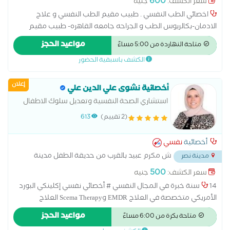
600
سعر الكشف:
جنيه
اخصائي الطب النفسي . طبيب مقيم الطب النفسي و علاج
الادمان-بكالريوس الطب و الجراحه جامعه القاهره- طبيب مقيم
بمستشفيات جامعه القاهره للطب النفسي و علاج الادمان – Kasr Al
مواعيد الحجز
متاحة النهاردة من 5:00 مساءً
Ainy Hospitals-خبرة إكلينيكية في:-الطب النفسي للبالغين-طب نفس
الكشف باسبقية الحضور
المراهقين-علاج الإدمان متدرب في الزماله البريطانيه ل عضوية Royal
College of Psychiatrists (MRCPsych) مقيد ماجستير الطب النفسي-
إعلان
جامعه القاهره-الخدمات المقدمة (التشخيص والعلاج)-اضطراب
أخصائية نشوى علي الدين علي
ثنائي القطب-اضطرابات تعاطي المواد والإدمان-الاكتئاب واضطرابات
استشاري الصحة النفسية وتعديل سلوك الاطفال
المزاج-اضطرابات القلق (القلق العام، نوبات الهلع، الرهاب)-الوسواس
والمراهقين
(2 تقييم)
613
القهري-اضطرابات النوم-اضطرابات الشخصية-الفصام والاضطرابات
الذهانية-اضطرابات المراهقين -لنهج العلاجي-التقييم النفسي
أخصائية
نفسي
الشامل-العلاج الدوائي وفق أحدث الإرشادات-جلسات الدعم النفسي
ش مكرم عبيد بالقرب من حديقة الطفل مدينة
مدينة نصر
نصر
...
500
سعر الكشف:
جنيه
14 سنة خبرة في المجال النفسي # أخصائي نفسي إكلينكي البورد
الأمريكي متخصصة في العلاج EMDR وScema Therapy العلاج
بالمخططات المعرفية والعلاج النفسي السلوكي والسلوكي المعرفي
مواعيد الحجز
متاحة بكرة من 6:00 مساءً
و DBT ماجستير مهني في الصحة النفسية المتكاملة # اخصائي