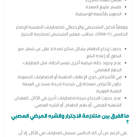
قياس ضغط المريء.
تقييم تفريغ المعدة.
التصوير بالأشعة الوميضية.
ووفقاً للدليل التشخيصي والإحصائي للاضطرابات النفسية الإصدار
الخامس (DSM-V)، تتطلب معايير التشخيص لمتلازمة الاجترار:
حدوث إرجاع الطعام بشكل متكرر لمدة لا تقل عن شهر، مع
البصق أو إعادة البلع.
عدم وجود حالة مرضية أخرى تفسر الحالة، مثل اضطرابات
الجهاز الهضمي.
في الأشخاص ذوي الإعاقات الذهنية أو الاضطرابات التنموية،
تكون الأعراض معتدلة إلى شديدة لدرجة تستدعي العناية
الطبية الفورية.
عدم حدوث الارتجاع نتيجة لاضطرابات أخرى في الأكل، كفقدان
الشهية العصبي، أو نهم الطعام، أو الشره العصبي.
ما الفرق بين متلازمة الاجترار والشره المرضي العصبي
؟
على الرغم من أن كلا الحالتين تسمان اضطرابات في الأكل، إلا أن