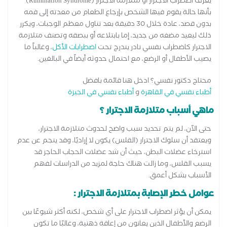
يعرف اضطراب الاجترار أو متلازمة الاجترار (Rumination Syndrome)
بأنها حالة يقوم فيها الشخص بإرجاع الطعام من معدته إلى فمه
بدون قصد، عادة خلال 30 دقيقة بعد تناول معظم الوجبات، ويكرر
ذلك ليعيد مضغه من جديد، إما بابتلاعه أو ببصقه وتصنف متلازمة
الاجترار كاضطراب نفسي نادر يندرج تحت
اضطرابات الأكل
، وغالباً ما
يصيب الأطفال أو الرضع، مع احتمال حدوثه أيضاً في البالغين.
محتاج دكتور نفسي؟ ادخل هنا قائمة بافضل
أطباء نفسي في القاهرة
و
أطباء نفسي في الجيزة
ماهي أسباب متلازمة الاجترار ؟
حتى الآن، لم يتم تحديد سبب واضح لحدوث متلازمة الاجترار،
ويعتقد أن سلوك الاجترار (القلس) يكون لا إراديًا، وقد ينجم عن عدم
استرخاء عضلات البطن، حيث أن شد عضلات الحجاب الحاجز قد
يسبب القلس، وما زالت هناك حاجة لمزيد من الدراسات لفهم
الأسباب بشكل أعمق.
عوامل خطر الإصابة بمتلازمة الاجترار :
يمكن أن يؤثر اضطراب الاجترار على أي شخص، لكنه أكثر شيوعًا بين
الرضع والأطفال الذين يعانون من إعاقة ذهنية، وغالبًا ما تكون